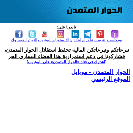
تابعونا على:
بودكاست
بنترست
تيلكرام
لينكدإن
الانستغرام
اليوتيوب
التويتر
الفيسبوك
تبرعاتكم وتبرعاتكن المالية تحفظ استقلال الحوار المتمدن،
فشاركونا في دعم استمرارية هذا الفضاء اليساري الحر
[اشترك في قناة ‫«الحوار المتمدن» على اليوتيوب]
الحوار المتمدن - موبايل
الموقع الرئيسي