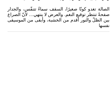
الصالة تغدو كونًا صغيرًا، السقف سماءً تتنفّس، والجدار
صفحةً تنتظر توقيع النغم. والعرض لا ينتهي… لأنّ الصراع
بين الظلّ والنور أقدم من الخشبة، وأبقى من الموسيقى
نفسها