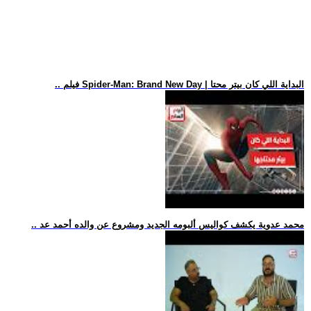
.. فيلم Spider-Man: Brand New Day | البداية اللي كان بيتر محتا
.. محمد عدوية يكشف كواليس ألبومه الجديد ومشروع عن والده أحمد عد