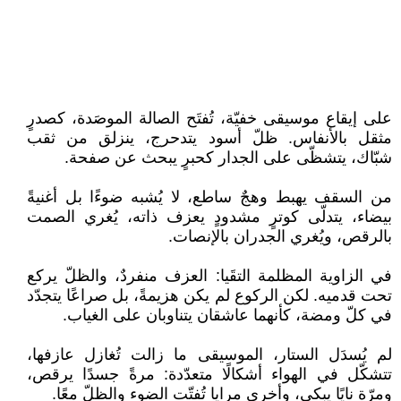
على إيقاع موسيقى خفيّة، تُفتَح الصالة الموصَدة، كصدرٍ
مثقل بالأنفاس. ظلّ أسود يتدحرج، ينزلق من ثقب
شبّاك، يتشظّى على الجدار كحبرٍ يبحث عن صفحة.
من السقف يهبط وهجٌ ساطع، لا يُشبه ضوءًا بل أغنيةً
بيضاء، يتدلّى كوترٍ مشدودٍ يعزف ذاته، يُغري الصمت
بالرقص، ويُغري الجدران بالإنصات.
في الزاوية المظلمة التقَيا: العزف منفردٌ، والظلّ يركع
تحت قدميه. لكن الركوع لم يكن هزيمةً، بل صراعًا يتجدّد
في كلّ ومضة، كأنهما عاشقان يتناوبان على الغياب.
لم يُسدَل الستار، الموسيقى ما زالت تُغازل عازفها،
تتشكّل في الهواء أشكالًا متعدّدة: مرةً جسدًا يرقص،
ومرّة نايًا يبكي، وأخرى مرايا تُفتّت الضوء والظلّ معًا.