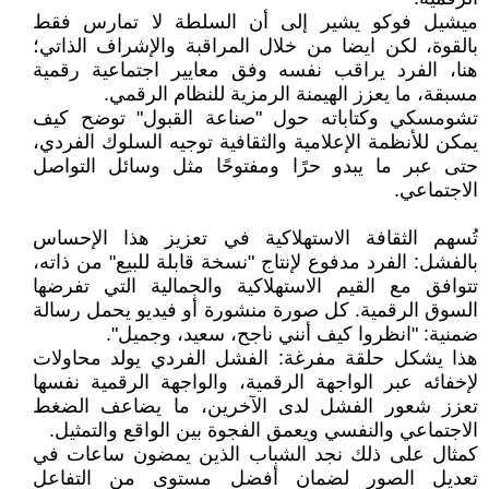
ميشيل فوكو يشير إلى أن السلطة لا تمارس فقط
بالقوة، لكن ايضا من خلال المراقبة والإشراف الذاتي؛
هنا، الفرد يراقب نفسه وفق معايير اجتماعية رقمية
مسبقة، ما يعزز الهيمنة الرمزية للنظام الرقمي.
تشومسكي وكتاباته حول "صناعة القبول" توضح كيف
يمكن للأنظمة الإعلامية والثقافية توجيه السلوك الفردي،
حتى عبر ما يبدو حرًا ومفتوحًا مثل وسائل التواصل
الاجتماعي.
تُسهم الثقافة الاستهلاكية في تعزيز هذا الإحساس
بالفشل: الفرد مدفوع لإنتاج "نسخة قابلة للبيع" من ذاته،
تتوافق مع القيم الاستهلاكية والجمالية التي تفرضها
السوق الرقمية. كل صورة منشورة أو فيديو يحمل رسالة
ضمنية: "انظروا كيف أنني ناجح، سعيد، وجميل".
هذا يشكل حلقة مفرغة: الفشل الفردي يولد محاولات
لإخفائه عبر الواجهة الرقمية، والواجهة الرقمية نفسها
تعزز شعور الفشل لدى الآخرين، ما يضاعف الضغط
الاجتماعي والنفسي ويعمق الفجوة بين الواقع والتمثيل.
كمثال على ذلك نجد الشباب الذين يمضون ساعات في
تعديل الصور لضمان أفضل مستوى من التفاعل