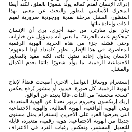
إدراك الإنسان لعدم كماله يولّد شعورًا بالقلق، لكنه أيضًا
المحرك الأساسي للتطور والبحث عن معنى. بهذا
المنظور، الفشل مرحلة نقدية ووجودية ضرورية لفهم
الذات وإعادة بنائها.
جان بول سارتر، من جهة أخرى، يرى أن الإنسان
"محكوم عليه بالحرية"، ما يعني أنه مسؤول عن خياراته،
وحتى فشله جزء من هذه الحرية. الهوية الرقمية
المعاصرة، في هذا الإطار، تظهر كامتداد لهذا المفهوم:
الإنسان يحاول إعادة تمثيل ذاته، لكنه مقيد بالمعايير
الاجتماعية الرقمية، ما يولّد شعورًا دائمًا بعدم الكمال
والفشل.
إنستغرام ووسائل التواصل الاخرى أصبحت فضاءً لإنتاج
الهوية الرقمية. كل صورة، فيديو، أو منشور يُرفع يعكس
"نسخة محسنة" من الذات، غالبًا بعيدة عن الواقع.
إريك إريكسون وجيروم بريور تحدثا عن الهوية المتعددة،
وهي الهوية الواقعية، الهوية المثالية، والهوية الاجتماعية
التي يعرضها الفرد على الآخرين. إنستغرام يمثل مستوى
جديدًا من الهوية الاجتماعية: هوية رقمية، متغيرة، قابلة
للتعديل المستمر، وتعكس رغبات الفرد في الاعتراف