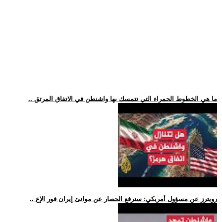
.. ما هي الخطوط الحمراء التي تتمسك بها واشنطن في الاتفاق المرتق
.. رويترز عن مسؤول أمريكي: سنرفع الحصار عن موانئ إيران فور الإع