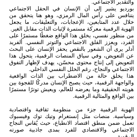
والتقدير الاجتماعي.
بورديو يشير إلى أن الإنسان في الحقل الاجتماعي
يتنافس على رأس المال الرمزي، وهو هنا يتحقق من
خلال عدد المتابعين، الإعجابات، والتعليقات، ما يجعل
الهوية الرقمية معركة مستمرة لإثبات الذات مقابل الغير.
من منظور نفسي، يخلق هذا الواقع ضغطًا مستمرًا على
الفرد، ويعزز القلق الاجتماعي والتوتر النفسي. ألفريد
أدلر يرى أن الشعور بالنقص يحفز الإنسان على البحث
عن التعويض، وفي سياق المنصات الرقمية، يتحول هذا
التعويض إلى إنتاج محتوى محسّن، يهدف لإظهار التفوق
الاجتماعي والنجاح، رغم الخلل النفسي الداخلي.
هذا يخلق حالة من الاضطراب بين الذات الواقعية
والواجهة الرقمية، حيث يصبح الإنسان مدركًا للفجوة بين
هويته الحقيقية وما يعرضه للعالم، ويعيش توترًا مستمرًا
بين الواقع والمثالية الرقمية.
الهوية الرقمية جزء من منظومة ثقافية واقتصادية
وسياسية. منصات مثل إنستغرام وتيك توك وفيسبوك
تعمل ضمن منطق اقتصاد الانطباع، حيث يُقاس النجاح
الاجتماعي والاقتصادي للفرد بمدى جاذبية صورته
الرقمية.