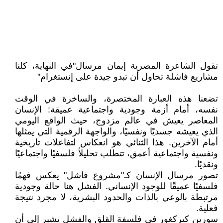
تقول الشاعرة المصرية إيمان مرسال"في النهاية، كلنا
مشاريع فاشلة تحاول أن تبدو جيدة على إنستغرام"
تضعنا هذه العبارة المختصرة، والساخرة في الوقت
نفسه، أمام أزمة وجودية واجتماعية عميقة: الإنسان
المعاصر يعيش في عالم مزدوج، حيث الواقع اليومي
الذي يعيشه جسديًا ونفسيًا، والواجهة الرقمية التي يمثلها
أمام الآخرين. هذا الثنائي هو انعكاس لتفاعلات تاريخية
ونفسية واجتماعية أعمق، تتطلب تحليلاً فلسفيًا واجتماعيًا
ونقديًا.
تصور مرسال الإنسان كـ"مشروع فاشل" يعكس فهمًا
فلسفيًا عميقًا للوجود الإنساني. الفشل هنا حالة وجودية
مرتبطة بالوعي بالذات والحدود البشرية، لا مجرد نتيجة
فعلية.
سورين كيركغور في فلسفة القلق والفشل يشير إلى أن