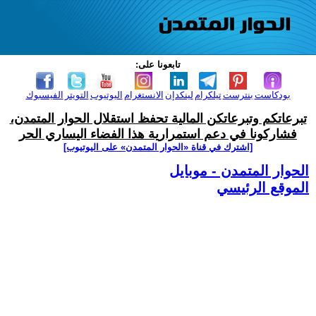
تابعونا على:
بودكاست
بنترست
تيلكرام
لينكدإن
الانستغرام
اليوتيوب
التويتر
الفيسبوك
تبرعاتكم وتبرعاتكن المالية تحفظ استقلال الحوار المتمدن،
فشاركونا في دعم استمرارية هذا الفضاء اليساري الحر
[اشترك في قناة ‫«الحوار المتمدن» على اليوتيوب]
الحوار المتمدن - موبايل
الموقع الرئيسي