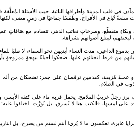
آذن في قلب المدينة وأطرافها النائية. حيث الأسئلة المُعلَّقة 
 سلعةً تُباع في الأفراح، وطقسًا جماعيًا في زمنٍ مضى، لكنها 
ة وبكاءٍ متقطّع، وصرخاتٍ تعاتب الدهر، تتصادم مع هتافاتٍ ع
ليخنقهم، ليبتلع أصواتهم بشراهة.
وع الداعين، مدت النساء أيديهن نحو السماء، لا طلبًا للماء، 
من فرط انحنائهم عليها. ضحكوا أحيانًا ببهجةٍ ممزوجةٍ بأوهام،
د، أو عملةً مُزيفة، كقدمين ترقصان على جمر: تضحكان من أل
ذوب في الظلام.
رز رجلٌ غريبُ الملامح: يحمل قربة ماء على كتفه الأيسر، وحقي
على لمسها، فالكتب هنا لا تُسرق، بل تُورَّث. اختلفوا عليه: 
ا عابرة، تعكسون ما لا يُرى! أنتم لستم من يصرخ، بل التار