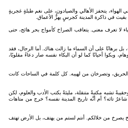
في الهواء، يتحفز الأهالي والصيادون، على نغم طبلةٍ غجريةٍ
بقيت في ذاكرة المدينة كجرسٍ يهزُّ الأعماق.
مياء لا تعرف معنى. يتعاقب الصراخ كأمواج بحر هائج، حتى
بل برهانًا على أن السماء ما زالت هناك. أما الرجال، فقد
 وبكوا أحيانًا كما لو أن البكاء نفسه صار دعاءً مقلوبًا،
م الحريق، وتصرخان من لهيبه. كل كلمة في الساحات كانت
بةً تشبه مكتبةً متنقلة، مليئةً بكتب الأدب والعلوم، لكن
شاعرٌ تائه؟ أم أنَّه تاريخ المدينة نفسه؟ خرج من متاهات
يخ يصرخ من خلالكم. أنتم لستم من يهتف، بل الأرض تهتف