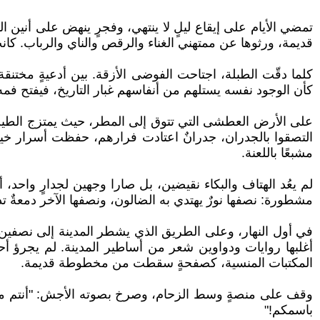
تمضي الأيام على إيقاع ليلٍ لا ينتهي، وفجرٍ ينهض على أنين الم
قديمة، ورثوها عن ممتهني الغناء والرقص والناي والرباب. كانت
كلما دقّت الطبلة، اجتاحت الفوضى الأزقة. بين أدعيةٍ مختنق
كأن الوجود نفسه يستلهم من أنفاسهم غبار التاريخ، فيفتح فمه 
على الأرض العطشى التي تتوق إلى المطر، حيث يمتزج الطين بدم
التصقوا بالجدران، جدرانٌ اعتادت فرارهم، حفظت أسرار خيباتهم 
مشبعًا باللعنة.
لم يعُد الهتاف والبكاء نقيضين، بل صارا وجهين لجدارٍ واح
مشطورة: نصفها نورٌ يهتدي به الضالون، ونصفها الآخر دمعةٌ ت
في أول النهار، وعلى الطريق الذي يشطر المدينة إلى نصفين، ب
أغلبها روايات ودواوين شعر من أساطير المدينة. لم يجرؤ أحد 
المكتبات المنسية، كصفحةٍ سقطت من مخطوطة قديمة.
وقف على منصةٍ وسط الزحام، وصرخ بصوته الأجش: "أنتم مراي
باسمكم!"