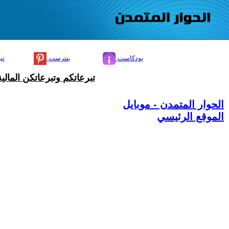
بودكاست
بنترست
تي
تبرعاتكم وتبرعاتكن المال
الحوار المتمدن - موبايل
الموقع الرئيسي