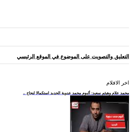
التعليق والتصويت على الموضوع في الموقع الرئيسي
اخر الافلام
.. محمد علام وهيثم سعيد: ألبوم محمد عدوية الجديد استكمالا لنجاح