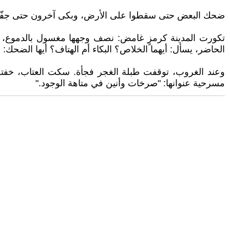
ضحك البعض حتى سقطوا على الأرض، وبكى آخرون حتى جفّت ميا
تكورت المدينة كرمزٍ غامض: نصف وجهها مغسول بالدموع، ونص
الحاضر، يسأل: أيهما الخلاص؟ البكاء أم الهتاف؟ أيها الضحك:
وعند الغروب، توقفت طبلة الغجر فجأة. سكت العتاب، خفتت ا
مسرحية عنوانها: "صرخات وأنين في متاهة الوجود."