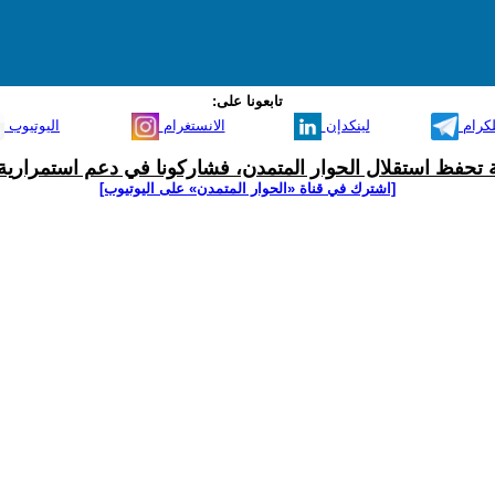
تابعونا على:
لكرام
لينكدإن
الانستغرام
اليوتيوب
ية تحفظ استقلال الحوار المتمدن، فشاركونا في دعم استمرارية 
[اشترك في قناة ‫«الحوار المتمدن» على اليوتيوب]