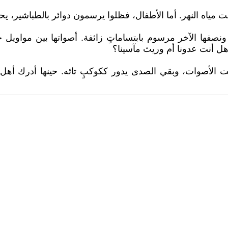
ه النهر. أما الأطفال، فظلوا يرسمون دوائر بالطباشير، يحب
فها الآخر مرسوم بابتساماتٍ زائفة. أصواتها بين مواويل حز
 هل أنت عدونا أم وريث مآسينا؟
لأصوات، وبقي الصدى يدور ككوكبٍ تائه. حينها أدرك أهل الم