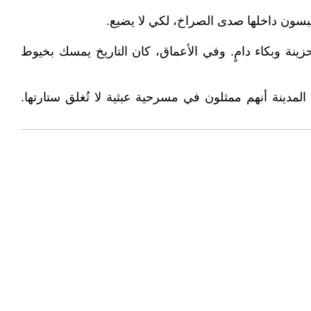
سون داخلها صدى الصراخ، لكي لا يضيع.
ينة وبكاء دامٍ. وفي الأعماق، كان التاريخ يمسك بخيوط
دينة أنهم ممثلون في مسرحية عبثية لا تُغلق ستارتها.