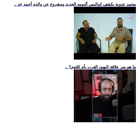
.. محمد عدوية يكشف كواليس ألبومه الجديد ومشروع عن والده أحمد عد
.. ما هو سر علاقة اليهود العرب بأم كلثوم؟