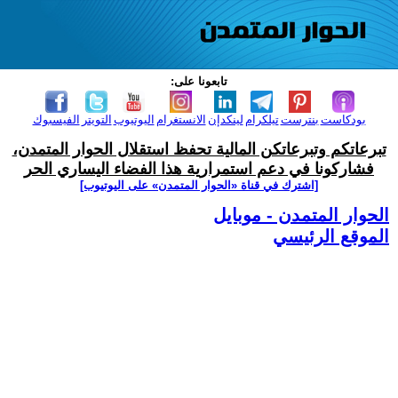
تابعونا على:
بودكاست
بنترست
تيلكرام
لينكدإن
الانستغرام
اليوتيوب
التويتر
الفيسبوك
تبرعاتكم وتبرعاتكن المالية تحفظ استقلال الحوار المتمدن،
فشاركونا في دعم استمرارية هذا الفضاء اليساري الحر
[اشترك في قناة ‫«الحوار المتمدن» على اليوتيوب]
الحوار المتمدن - موبايل
الموقع الرئيسي