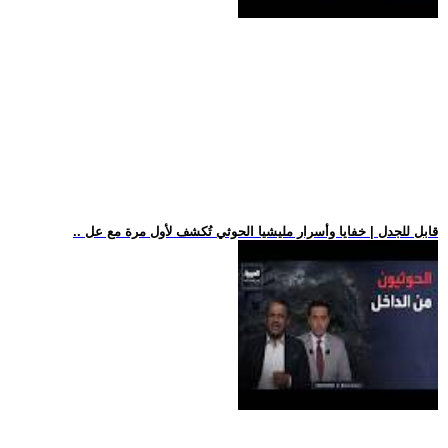
.. قابل للجدل | خفايا وأسرار مليشيا الحوثي تُكشف لأول مرة مع عل