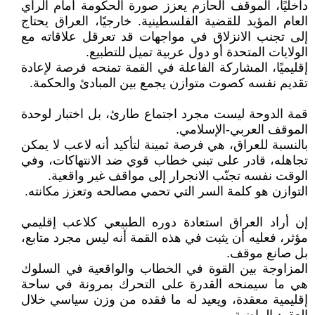
داخليًا، الموقف الحازم يعزز صورة الحكومة أمام الرأي
العام المؤيد للقضية الفلسطينية. خارجيًا، العراق يحتاج
إلى تجنب الانزلاق في مواجهات قد تعرقل علاقاته مع
الولايات المتحدة أو دول عربية تميل للتطبيع.
إقليميًا، المشاركة الفاعلة في القمة تمنحه فرصة لإعادة
تقديم نفسه كصوت متوازن يجمع بين المبادئ والحكمة.
قمة الدوحة ليست مجرد اجتماع طارئ، بل اختبار لوحدة
الموقف العربي-الإسلامي.
بالنسبة للعراق، هي فرصة ثمينة لتأكيد أنه لاعب لا يمكن
تجاهله، قادر على تبني خطاب قوي ضد الانتهاكات، وفي
الوقت نفسه تجنّب الانجرار إلى مواقف غير واقعية.
التوازن هو كلمة السر التي تحمي مصالحه وتعزز مكانته.
إن أراد العراق استعادة دوره الطبيعي كلاعب إقليمي
مؤثر، فعليه أن يثبت في هذه القمة أنه ليس مجرد متابع،
بل صانع موقف.
المزاوجة بين القوة في الخطاب والواقعية في السلوك
هي ما سيمنحه القدرة على التحرك بمرونة في ساحة
إقليمية معقدة، ويعيد له ما فقده من وزن سياسي خلال