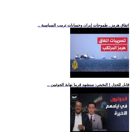
.. اتفاق هرمز.. طموحات إيران وحسابات ترمب السياسية
.. قابل للجدل | البخيتي: سنشهد قريبا نهاية الحوثيين