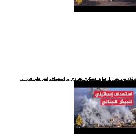
.. نافذة من لبنان | إصابة عسكري بجروح إثر استهداف إسرائيلي في ا