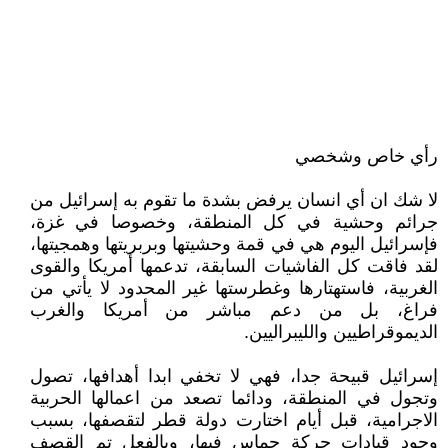
رأي خاص وشخصي
لا شك ان أي انسان يرفض بشدة ما تقوم به إسرائيل من
جرائم وحشية في كل المنطقة، وخصوصا في غزة،
فإسرائيل اليوم هي في قمة وحشيتها وبربريتها وهمجيتها،
لقد فاقت كل الفاشيات السابقة، تدعمها أمريكا والقوى
الغربية، فاستهتارها وغطرستها غير المحدود لا يأتي من
فراغ، بل من دعم مباشر من أمريكا والغرب
الديموقراطيين والليبراليين.
إسرائيل قبيحة جدا، فهي لا تخفي ابدا أهدافها، تصول
وتجول في المنطقة، ودائما تصعد من اعمالها الحربية
الاجرامية، قبل أيام اختارت دولة قطر لتقصفها، بسبب
وجود قيادات حركة حماس فيها، وبالفعل تم القصف