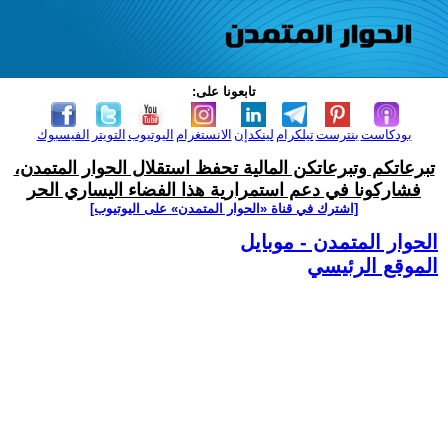
تابعونا على:
بودكاست
بنترست
تيلكرام
لينكدإن
الانستغرام
اليوتيوب
التويتر
الفيسبوك
تبرعاتكم وتبرعاتكن المالية تحفظ استقلال الحوار المتمدن،
فشاركونا في دعم استمرارية هذا الفضاء اليساري الحر
[اشترك في قناة ‫«الحوار المتمدن» على اليوتيوب]
الحوار المتمدن - موبايل
الموقع الرئيسي