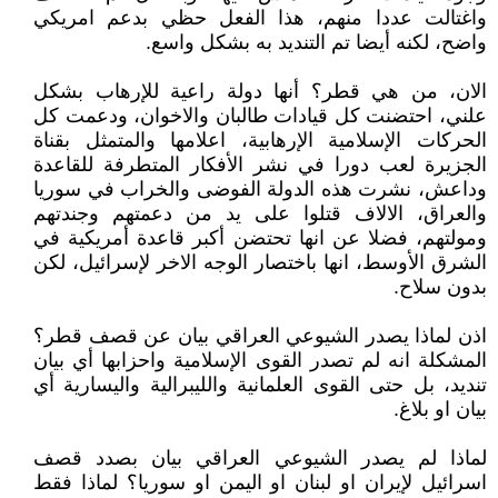
واغتالت عددا منهم، هذا الفعل حظي بدعم امريكي
واضح، لكنه أيضا تم التنديد به بشكل واسع.
الان، من هي قطر؟ أنها دولة راعية للإرهاب بشكل
علني، احتضنت كل قيادات طالبان والاخوان، ودعمت كل
الحركات الإسلامية الإرهابية، اعلامها والمتمثل بقناة
الجزيرة لعب دورا في نشر الأفكار المتطرفة للقاعدة
وداعش، نشرت هذه الدولة الفوضى والخراب في سوريا
والعراق، الالاف قتلوا على يد من دعمتهم وجندتهم
ومولتهم، فضلا عن انها تحتضن أكبر قاعدة أمريكية في
الشرق الأوسط، انها باختصار الوجه الاخر لإسرائيل، لكن
بدون سلاح.
اذن لماذا يصدر الشيوعي العراقي بيان عن قصف قطر؟
المشكلة انه لم تصدر القوى الإسلامية واحزابها أي بيان
تنديد، بل حتى القوى العلمانية والليبرالية واليسارية أي
بيان او بلاغ.
لماذا لم يصدر الشيوعي العراقي بيان بصدد قصف
اسرائيل لإيران او لبنان او اليمن او سوريا؟ لماذا فقط