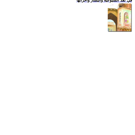
في نقد الشيوعية واليسار واحزابها