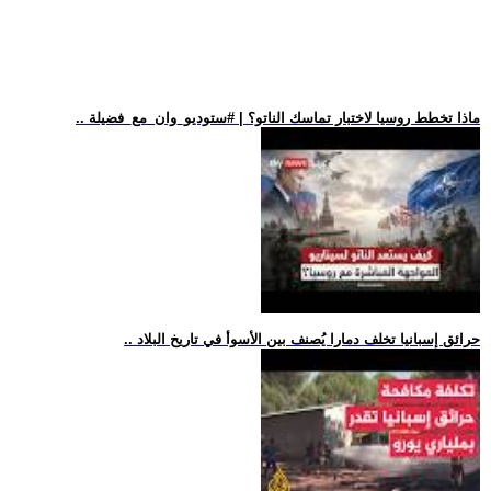
.. ماذا تخطط روسيا لاختبار تماسك الناتو؟ | #ستوديو_وان_مع_فضيلة
.. حرائق إسبانيا تخلف دمارا يُصنف بين الأسوأ في تاريخ البلاد