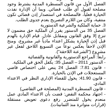
الفصل الأول من قانون المسطرة المدنية يشترط وجود
مصلحة لقبول أي طلب قضائي. وبما أن الإدارة نفذت
الحيازة فعلياً، فالمصلحة في استصدار إذن قضائي تكون
منتفية، وكان من اللازم التصريح بعدم جدوى الطلب.
3. حماية الملكية والشرعية الدستورية
الفصل 35 من الدستور يقرر أن الملكية حق مضمون لا
تنزع إلا وفق القانون وبمقابل عادل. قيام الإدارة بالهدم
قبل إذن الحيازة يشكل اعتداء مادياً غير مشروع، ومنح
الإذن لاحقاً يعكس نوعاً من التسويغ اللاحق لفعل غير
مشروع ("الشرعنة اللاحقة").
رابعاً: المراجع الدستورية والقانونية والقضائية
- الدستور 2011 – الفصل 35: يكفل الحق في الملكية.
- قانون 7.81: الفصل 24 ينص على اختصاص قاضي
المستعجلات في الإذن بالحيازة.
- قانون 41.90: يخول للقضاء الإداري النظر في الاعتداء
المادي.
- قانون المسطرة المدنية (المصلحة في التقاضي)
- اجتهاد محكمة النقض: قضت بأن الاعتداء المادي عمل
منعدم يخول للمتضرر رفع دعوى تعويض مستقلة
(قرارات متواترة منذ الثمانينات).