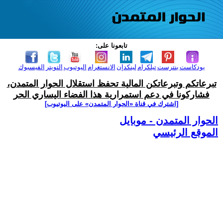
تابعونا على:
بودكاست
بنترست
تيلكرام
لينكدإن
الانستغرام
اليوتيوب
التويتر
الفيسبوك
تبرعاتكم وتبرعاتكن المالية تحفظ استقلال الحوار المتمدن،
فشاركونا في دعم استمرارية هذا الفضاء اليساري الحر
[اشترك في قناة ‫«الحوار المتمدن» على اليوتيوب]
الحوار المتمدن - موبايل
الموقع الرئيسي