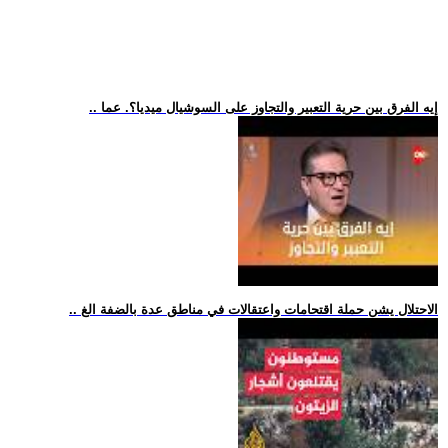
.. إيه الفرق بين حرية التعبير والتجاوز على السوشيال ميديا؟. عما
.. الاحتلال يشن حملة اقتحامات واعتقالات في مناطق عدة بالضفة الغ