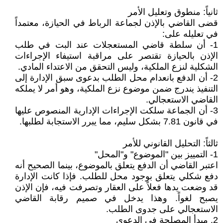
ثانياً: منطوق وتعليل الأمر
قضى القاضي بالإذن لجماعة الرباط في الحيازة، معتمداً
في تعليله على:
1- أن سلطة قاضي المستعجلات عند البت في طلب
الإذن بالحيازة تقتصر على مراقبة استيفاء الإجراءات
الشكلية لنزع الملكية، وليس التحقق من الاعتداء المادي.
2- أن الدفع بانعدام محل الطلب بدعوى سبق الإدارة إلى
التنفيذ يندرج ضمن موضوع نزع الملكية، وهو أمر لا يملكه
القاضي الاستعجالي.
3- أن الجماعة سلكت الإجراءات الإدارية المنصوص عليها
في قانون 7.81 بشكل سليم، مما يبرر الاستجابة لطلبها.
ثالثاً: التحليل القانوني للأمر
1- التمييز بين "الموضوع" و"المحل"
اعتبر القاضي أن الدفع يتعلق بالموضوع، بينما الصحيح أنه
دفع شكلي يتعلق بوجود محل للطلب. فإذا كانت الإدارة
قد وضعت يدها فعلاً على العقار وتصرفت فيه، فإن الإذن
يصبح لغواً. وهذا يدخل في صميم رقابة القاضي
الاستعجالي على جدوى الطلب.
2. مبدأ المصلحة في الدعوى