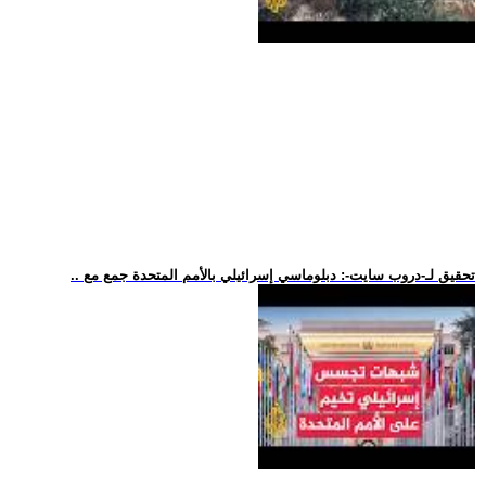
.. تحقيق لـ-دروب سايت-: دبلوماسي إسرائيلي بالأمم المتحدة جمع مع