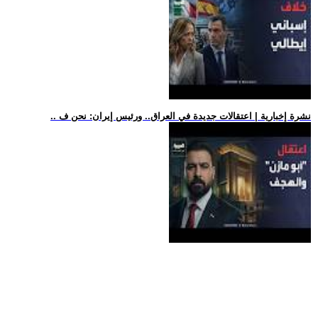
.. نشرة إخبارية | اعتقالات جديدة في العراق.. ورئيس إيران: نحن ف