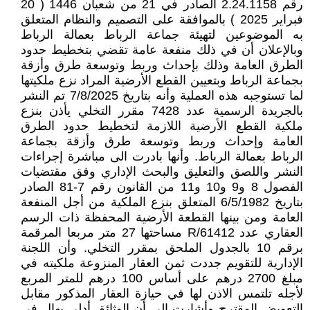
رقم 2.24.1158 الصادر في 21 من شعبان 1446 ( 20
فبراير 2025 ) بالموافقة على التصميم والنظام المتعلق
به الموضوعين لتهيئة جماعة الرباط بعمالة الرباط
وبالإعلان أن في ذلك منفعة عامة تقضي بتخطيط حدود
الطرق العامة وذلك بإحداث وربط وتوسعة طرق وأزقة
بجماعة الرباط وبتعيين القطع الأرضية المراد نزع ملكيتها
لما تستوجبه هذه العملية وأنه بتاريخ 7/8/2025 تم النشر
بالجريدة الرسمية عدد 7428 مقرر التخلي يأذن بنزع
ملكية القطع الأرضية اللازمة لتخطيط حدود الطرق
العامة وإحداث وربط وتوسعة طرق وأزقة بجماعة
الرباط بعمالة الرباط. وأنها بادرت الى مباشرة إجراءات
النشر واللصق والتعليق والبحث الإداري وفق مقتضيات
الفصول 8 و9 و10 و11 من القانون رقم 7-81 الصادر
بتاريخ 6/5/1982 المتعلق بنزع الملكية من أجل المنفعة
العامة ومن بينها القطعة الأرضية المحفظة ذات الرسم
العقاري عدد 61412/R مساحتها 27 متر مربعا المرقمة
برقم 10 بالجدول الملحق بمقرر التخلي. وأن اللجنة
الإدارية للتقويم جددت ثمن العقار المنزوعة ملكيته في
مبلغ 2700 درهم على أساس 100 درهم للمتر المربع
لأجله تلتمس الاذن لها في حيازة العقار المذكور مقابل
التعويض المقترح وأشارت الى أن الوثائق أدلي بهال في