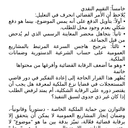
خامساً: التقييم النقدي
يُلاحظ أن الأمر القضائي انحرف في التعليل:
• أولاً: بتأويل الدفع على أنه يمس الموضوع، بينما هو دفع
شكلي بعدم وجود محل للطلب.
• ثانياً: بتجاهل محضر المعاينة الرسمي الذي لم يُدحض
من قبل الجماعة.
• ثالثاً: بترجيح هاجس السرعة المرتبط بالمشاريع
العمومية على حساب الشرعية الدستورية وضمانات
الملكية.
• وهو ما أضعف الرقابة القضائية وأفرغها من محتواها
خاتمة
يُظهر هذا القرار الحاجة إلى إعادة التفكير في دور قاضي
المستعجلات في قضايا نزع الملكية لمعرفة هل يجب أن
يقتصر دوره على الرقابة الشكلية، أم يمتد لرفض الطلب
إذا كان غير ذي جدوى لسبق التنفيذ؟
فالتوازن بين حماية الملكية الخاصة - دستورياً وقانونياً-،
وضمان إنجاز المشاريع العمومية لا يمكن أن يتحقق إلا
برقابة قضائية فعّالة، تميّز بدقة بين ما هو "موضوع" لا