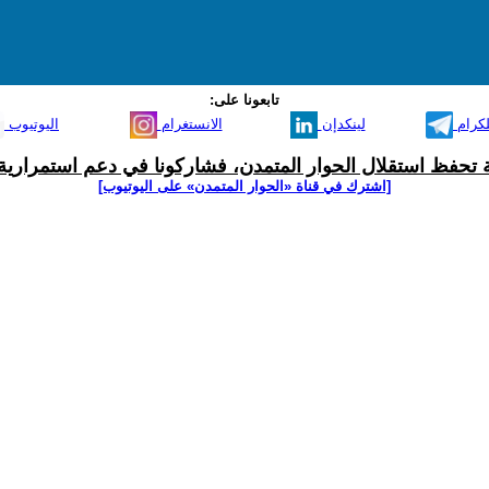
تابعونا على:
لكرام
لينكدإن
الانستغرام
اليوتيوب
ية تحفظ استقلال الحوار المتمدن، فشاركونا في دعم استمرارية 
[اشترك في قناة ‫«الحوار المتمدن» على اليوتيوب]