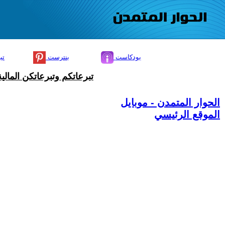
بودكاست
بنترست
تي
تبرعاتكم وتبرعاتكن المال
الحوار المتمدن - موبايل
الموقع الرئيسي