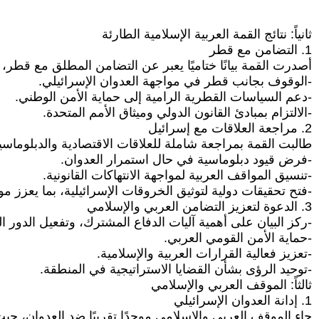
ثانياً: نتائج القمة العربية الإسلامية الطارئة
1. التضامن مع قطر
أصدرت القمة بيانًا ختاميًا يعبر عن التضامن المطلق مع قطر، 
-الوقوف بجانب قطر في مواجهة العدوان الإسرائيلي.
-دعم السياسات القطرية الرامية إلى حماية الأمن الوطني.
-الالتزام بمبادئ القانون الدولي وميثاق الأمم المتحدة.
2. مراجعة العلاقات مع إسرائيل
طالبت القمة بمراجعة شاملة للعلاقات الاقتصادية والدبلوما
-فرض قيود دبلوماسية في حال استمرار العدوان.
-تنسيق المواقف العربية لمواجهة الانتهاكات القانونية.
-فتح تحقيقات دولية لتوثيق الخروقات الإسرائيلية، بما يعزز م
3. الدعوة لتعزيز التضامن العربي والإسلامي
-ركز البيان على أهمية آليات الدفاع المشترك، وتفعيل الدور 
-حماية الأمن القومي العربي.
-تعزيز فعالية القرارات العربية والإسلامية.
-توحيد الرؤى بشأن القضايا الاستراتيجية في المنطقة.
ثالثاً: الموقف العربي والإسلامي
1. إدانة العدوان الإسرائيلي
جاء الموقف العربي والإسلامي موحدًا تقريبًا ضد العدوان، حيث و