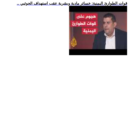
.. قوات الطوارئ اليمنية: خسائر مادية وبشرية عقب استهداف الحوثيي