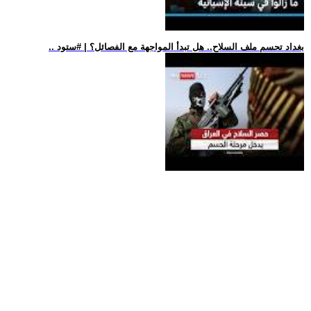
.. بغداد تحسم ملف السلاح.. هل تبدأ المواجهة مع الفصائل؟ | #ستود