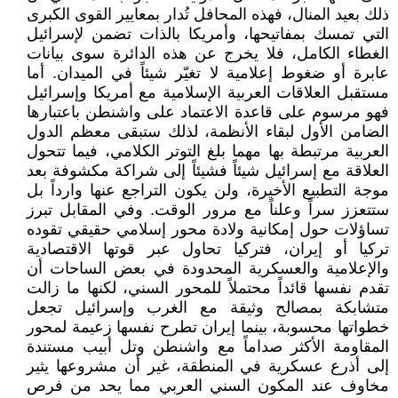
ذلك بعيد المنال، فهذه المحافل تُدار بمعايير القوى الكبرى
التي تمسك بمفاتيحها، وأمريكا بالذات تضمن لإسرائيل
الغطاء الكامل، فلا يخرج عن هذه الدائرة سوى بيانات
عابرة أو ضغوط إعلامية لا تغيّر شيئاً في الميدان. أما
مستقبل العلاقات العربية الإسلامية مع أمريكا وإسرائيل
فهو مرسوم على قاعدة الاعتماد على واشنطن باعتبارها
الضامن الأول لبقاء الأنظمة، لذلك ستبقى معظم الدول
العربية مرتبطة بها مهما بلغ التوتر الكلامي، فيما تتحول
العلاقة مع إسرائيل شيئاً فشيئاً إلى شراكة مكشوفة بعد
موجة التطبيع الأخيرة، ولن يكون التراجع عنها وارداً بل
ستتعزز سراً وعلناً مع مرور الوقت. وفي المقابل تبرز
تساؤلات حول إمكانية ولادة محور إسلامي حقيقي تقوده
تركيا أو إيران، فتركيا تحاول عبر قوتها الاقتصادية
والإعلامية والعسكرية المحدودة في بعض الساحات أن
تقدم نفسها قائداً محتملاً للمحور السني، لكنها ما زالت
متشابكة بمصالح وثيقة مع الغرب وإسرائيل تجعل
خطواتها محسوبة، بينما إيران تطرح نفسها زعيمة لمحور
المقاومة الأكثر صداماً مع واشنطن وتل أبيب مستندة
إلى أذرع عسكرية في المنطقة، غير أن مشروعها يثير
مخاوف عند المكون السني العربي مما يحد من فرص