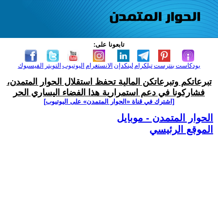
تابعونا على:
بودكاست
بنترست
تيلكرام
لينكدإن
الانستغرام
اليوتيوب
التويتر
الفيسبوك
تبرعاتكم وتبرعاتكن المالية تحفظ استقلال الحوار المتمدن،
فشاركونا في دعم استمرارية هذا الفضاء اليساري الحر
[اشترك في قناة ‫«الحوار المتمدن» على اليوتيوب]
الحوار المتمدن - موبايل
الموقع الرئيسي