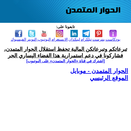
تابعونا على:
بودكاست
بنترست
تيلكرام
لينكدإن
الانستغرام
اليوتيوب
التويتر
الفيسبوك
تبرعاتكم وتبرعاتكن المالية تحفظ استقلال الحوار المتمدن،
فشاركونا في دعم استمرارية هذا الفضاء اليساري الحر
[اشترك في قناة ‫«الحوار المتمدن» على اليوتيوب]
الحوار المتمدن - موبايل
الموقع الرئيسي