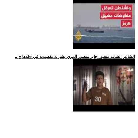
.. الشاعر الشاب منصور جابر منصور المري يشارك بقصيدته في «قدها ج