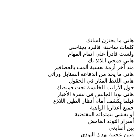
هاتي ما يختزن لسانك
كلمات ساخنة، فالبرد يجتاحني
ولست قادراً على اتمام المهام
هاتي قمحي اللائذ بك
منذ آخر أزمة نفسية ألمت بالعصافير
هاتي ما يحد من اندفاعة السنابل ورائي
هاتي اللغط المثار في الحقول
حول الأرانب الخانسة تحت قميصك
هاتي بوذا الجالس في نشرة الأخبار
قبلما يكشف أمام أنظار الطين اللاذع
جميع أعذارنا الواهية
أو يفشي بتمتماته المقتضبة
أسرار التودد الغامض
بين أصابعي
وبين عجينة نهدك البوذي