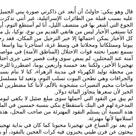
قال وهو يبكي: حاولتُ أن أُبعد عن ذاكرتي صورة بيتي الجمي
عليه بسبب قنبلة من الطائرات الإسرائيلية، غير أنني تذك
الجوع التي أشعر بها في منتصف الليل، أنا لم أستطع النو
كنا نستقي الأخبار ليس من هاتفي القديم من نوع، نوكيا، بل
كل الأخبار يمكن احتمالها إلا خبر الترحيل من المكان، فقد رح
بيوتنا وممتلكاتنا ومحلاتنا في وسط غزة، استأجرنا بيتا واسعا 
نسمع تعبيرا نحتته قوات الاحتلال (المناطق الآمنة) في مو
آمنة عند المحتلين، لم يمض سوى وقت قصير حتى جرى احتلال م
تهجيرنا الأخير، ولكننا بعد خمسة وأربعين يوما، اضطررنا لل
من محطة توليد الكهرباء في مدينة الزهراء، كنا لا ننام بس
والجرافات وهي تطحن البيوت تسلب النوم، وتعيد لنا مسلسل 
صباحات مخيم النصيرات مشحونة بالألم، لأننا كنا مضطرين 
الخبز لأن سعرها يتجاوز المائة دولار.
لم يبق من النقود التي أحملها سوى مبلغ ضئيل لا يكفي لي
المدخرة لهم في البنك باستقطاع بنكي بنسبة خمسين في الما
هذه النسبة أن يستلم النقود المهترئة من صاحب المحل، هذه 
استلامها لأنها مهترئة.
لم يعد نور الصباح في تهجيرنا محبوبا كما كان في بداية تهج
يبحثون عن فرن طيني يخبزون فيه كرات العجين بالنقود، أو