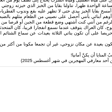
 على مياه الغسيل ومياه الشرب يحتاج إلى نصف يوم من العراك
ساعة الواحدة ظهرا، تناولنا بقايا من الخبز الذي خبزته زوجت
ح بقايا الخبز بيدي حتى لا تظهر عليه بقع وندوب الفطريات
 أوهم أبنائي بأنني أحصل على نصيبي من الطعام مثلهم بال
ى الرغم من أنني كنت أشتهي وضع قطعة من الجبن أو قرصا من
ح، كان العراك يتوقف عندما نسمع انفجارا قريبا، كان المتحد
يصا على أن تكون بناتي الثلاثة بعيدات عن سماع الشتائم الق
ون بعيدة عن مكان نزوحي، غير أن تجمعا مكونا من أكثر من ع
منايا أن يكنَّ أمانيا!
 أحد معارفي المهجرين في شهر أغسطس 2025)