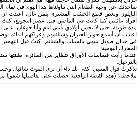
جردل بلاستيكي ممزق نقضي حاجتنا فيها، مع العلم أن الحصول
سأحدثك عن وجبة الطعام التي تناولناها هذا اليوم في تمام ال
النايلون وبعض قطع الخشب المشترى بثمن غال، اعتدت أن أمس
أفراد عائلتي كما كانت في الماضي قبل عصر التجويع، كنتُ
مدة طويلة، حتى لا يحس أولادي بأنني أنام وأنا جوعان، عل
اعتدت أن أسمع حوار الجيران وشتائمهم وعراكهم الدائم بوضو
في جدال طويل ينتهي بالسباب والشتائم، كنتُ قبل التهجير حر
المعارك اليومية!
عندما رأيت قصاصات الأوراق تتطاير من الطائرة، ظننتها ستك
بالترحيل.
تذكرتُ قول المتنبي: كفى بك داء أن ترى الموتَ شافيا...وحسبُ ال
ملاحظة: (هذه القصة الواقعية حصلت على تفاصيلها شفويا من