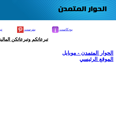
بودكاست
بنترست
تي
تبرعاتكم وتبرعاتكن المال
الحوار المتمدن - موبايل
الموقع الرئيسي