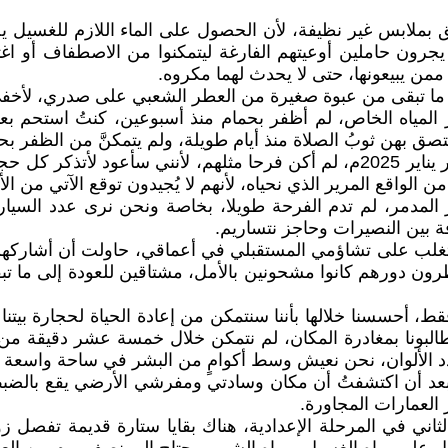
 بملابس غير نظيفة، لأن الحصول على الماء اللازم للغسيل يح
يجرون حاملين أوعيتهم الفارغة ليتمكنوا من الاصطفاف أو اغ
 ممن يبيعونها، حتى لا يحدث لهما مكروه.
 ما تبقى من عبوة صغيرة من العطر الشعبي على صدري، لأخف
 المياه الخاص، لم أظفر بحمام منذ أسبوعين، كنتُ استحم بعب
صق بهن ثوبُ الصلاة منذ أيام طويلة، ولم يتمكنَّ من الظفر ب
أدهشتني فرحة أبنائي البالغة باتفاق وقف إطلاق النار في شهر يناير 2025م، لم أك
لواقع المرير الذي نحياه، لأنهم لا يُجيدون توقع الآتي من ال
ر المدمر، لم تدم الفرحة طويلا، بخاصة ونحن نرى عدد السي
ة بين النصيرات وحاجز نتساريم.
ه يتغلب على تشاؤمي المستقبلي في أعماقي، حاولت أن أشاركه
ظرون دورهم كانوا مشحونين بالأمل، مشتاقين للعودة إلى ما تب
أحسسنا خلالها بأننا سنتمكن من إعادة الحياة لحجارة بيتنا ال
البونا بمغادرة المكان، لم نتمكن خلال خمسة عشر دقيقة من ا
 الألوان، نحن نعيش وسط أكوامٍ من البشر في ساحة واسعة
ا بعد أن اكتشفتُ أن مكان وسادتي ومفرشي الأرضي يقع بالضبط 
العمارات المجاورة.
ثاني في المرحلة الإعدادية، هناك بقايا ستارة قديمة تفصل زو