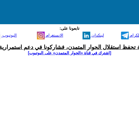
تابعونا على:
لكرام
لينكدإن
الانستغرام
اليوتيوب
ية تحفظ استقلال الحوار المتمدن، فشاركونا في دعم استمرارية 
[اشترك في قناة ‫«الحوار المتمدن» على اليوتيوب]