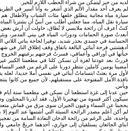
لديه من خبز ليتمكن من شراء الحطب اللازم للخبز.
لم يعرف أحد مقدار الألم الذي أشعر به وأنا أسير في الطريق
سيارة مياه مجانية ينطلق خلفها مئات الشباب والأطفال هم 
سيارة نقل المياه، مما جعلني أطلب من أبنيَّ أن يشتريا المياه
كنتُ أعرف أن رائحة ملابسي لا تُطاق، حاولت أن أرش بعض
أبعدتُ صورة الحمامات ودورات المياه في بيتي المدمر، وبئر
الحساسة في جسدي بحذر شديد، توفيرا لحاجة بناتي اللاتي الت
خبأتها في أوراقي وأعماقي، فسرتُ فرحتهم برغبتهم الخروج من ا
قررتُ بعد عودتنا لغزة أن نسكن كلنا في مطعمنا الكبير غي
أمضينا يومين كاملين ننتظر دورنا على الرغم من قصر المساف
لأول مرة بعثتْ ابتساماتُ أبنائي في نفسي أملا جديدا، لعل
نافذة الأمل المفتوحة على مستقبلهم، لأن جميع من كانوا ينت
ويأس.
حين عدنا إلى غزة استطعنا أن نسكن في مطعمنا ستة أيام فقط، 
سيكون أكثر قسوة من تهجيرنا الأول، فقد أنذرنا المحتلون وط
يحجبنا عن السماء وعيون الجيران سوى مزق من قماش متعدد
لم أكن أعلم مصدر الرائحة السيئة التي أشتمها عند النوم إل
واحدة، على الرغم من رائحة الدخان النفاذة السامة من تفجير 
ابناي الجائعان يستلقيان إلى جواري، أحدهما خريجٌ جامعي وال