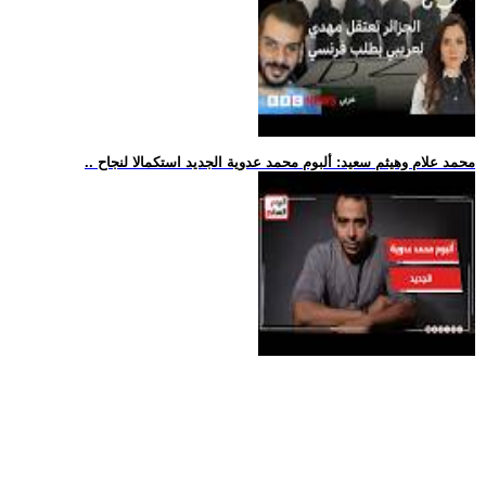
.. محمد علام وهيثم سعيد: ألبوم محمد عدوية الجديد استكمالا لنجاح