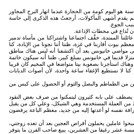
ة هو اليوم كومة من الحجارة عندما انهار البرج المجاور
م يقدم أشهى المأكولات، أرجعتُ هذه الذكرى إلى حاسة
بب الجوع.
ن تُذاع في محطات الإذاعة.
ئلتنا الممتدة، خفَّف اجتماعنا واشتراكنا من مأساة تدمير
ظم بيوت أقاربنا في غزة، ظننا أننا نجونا من الإبادة، كنا
لى مواصي خانيونس بعد أن اكتشفنا أنه ليس هناك مناطق
لا قديما في خانيونس بمبلغ كبير، ظننا أنه سيكون خاتمة
ناك استأجرنا بصعوبة بيتا متواضعا في المخيم كان قريبا
نا لا نستطيع الإغفاء ساعة واحدة، لأن أصوات الدبابات
بتين من الطماطم والبصل والثوم أو الحصول على كيس من
ان يصطف على بابه كثيرون ليتمكنوا من صرف بعض النقود
فقط من العملة المستخدمة وهي الشيكل، وعلي كل من يقبل
رافة نفسه لو أعدتها إليه من جديد، معظم الباعة يرفضون
أصبحوا عاملين يحملون أقراص العجين بعد أن تعده زوجتي،
سة عشر رغيفا من العشرين، يبيع صاحب الفرن ما يتوفر