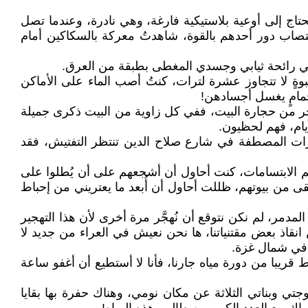
تاج إلى أوعية بلاستيكية فارغة، وهي نادرة، وعندما تصل
تصاب دور أحدهم بالقوة، شاهدتُ معركة بالسكاكين أمام
ي رائحة ثيابي وجسدي المغطى بطبقة من العرق.
وةٍ لا تتجاوز عشرة لترات، كنتُ أصب الماء على الأماكن
حمامٍ يغسل أجسادهن!
ن فرحا مثلهم، لأنني سأعود لأتذكر كل حجر من حجارة البيت، ففي كل زاوية من البيت ذكرى جميلة
أيام، فهم لحظيون.
ارات المصطفة في شارع صلاح الدين تنتظر التفتيش، فقد
م الابتسامات، كنت أحاول أن أشجعهم على أن يُطلوا على
قى من بيوتهم، ظللت أحاول أن أُبعد ما يعتريني من إحباط
مدمر، لم نكن نتوقع أن نُهجَّر مرة أخرى لأن هذا التهجير
نقاذ بعض مقتنياتنا، ها نحن نعيش في العراء من جديد لا
 في شمال غزة.
قريبا من دورة مياه جارنا، فأنا لا أستطيع أن أغفو ساعة
جتي وبناتي الثلاثة عن مكان نومي، وهناك حفرة بها بقايا