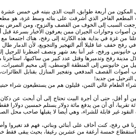
ل المكون من أربعة طوابق، البيت الذي بنيته في خمس عشرة سن
رت المطعم الفاخر الذي أشرفت على بنائه وسط غزة، هو مطع
م، أرجعت السبب إلى الخوف من القصف والنزوح، ومن المرض بس
 من أصوات وحوارات الجيران ممن يعرفون الأخبار بسرعة قبل أ
لنا من غزة في بداية هذه الكارثة إلى رفح، هناك اجتمعنا مع عا
في رفح خفف عنا قليلا ألم التهجير والتجويع، لأن الدمار طال مع
اصي خانيونس ورفح، غير أننا بعد شهر ونصف اضطرنا للرحيل إ
دينة رفح وتدميرها وقتل عدد كبير من ساكنيها، استأجرنا منز
رحيل من خانيونس إلى المنطقة الوسطى، إلى مخيم النصيرات، وه
بب أصوات القصف المدفعي وتفجير المنازل بقنابل الطائرات، ك
الترحيل من جديد!
لشراء الطعام غالي الثمن، قليلون هم من يستطيعون شراء ح
ومين أو أقل، حتى أن أجرة البيت تحتاج إلى أن أبحث عن دك
ئة تقريبا، أي أن من يدفع مائة دولار يستلم خمسين دولارا 
النقود غير قابلة للشراء، وهي أيضا لا يقبلها صاحب محل الص
يرنا في رفح، كنت أخاف على أبنائي وبناتي، فهم قد تغيروا و
 باستقطاع خمسة أرغفة من عشرين رغيفا، بحيث يبقى فقط خم