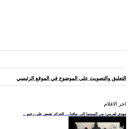
التعليق والتصويت على الموضوع في الموقع الرئيسي
اخر الافلام
.. مهدي لعريبي: من السينما إلى -مافيا-... الجزائر تقبض على زعيم