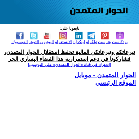
تابعونا على:
بودكاست
بنترست
تيلكرام
لينكدإن
الانستغرام
اليوتيوب
التويتر
الفيسبوك
تبرعاتكم وتبرعاتكن المالية تحفظ استقلال الحوار المتمدن،
فشاركونا في دعم استمرارية هذا الفضاء اليساري الحر
[اشترك في قناة ‫«الحوار المتمدن» على اليوتيوب]
الحوار المتمدن - موبايل
الموقع الرئيسي