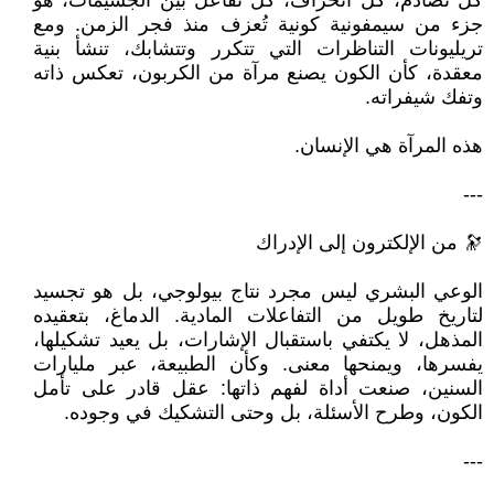
كل تصادم، كل انحراف، كل تفاعل بين الجسيمات، هو
جزء من سيمفونية كونية تُعزف منذ فجر الزمن. ومع
تريليونات التناظرات التي تتكرر وتتشابك، تنشأ بنية
معقدة، كأن الكون يصنع مرآة من الكربون، تعكس ذاته
وتفك شيفراته.
هذه المرآة هي الإنسان.
---
🔭 من الإلكترون إلى الإدراك
الوعي البشري ليس مجرد نتاج بيولوجي، بل هو تجسيد
لتاريخ طويل من التفاعلات المادية. الدماغ، بتعقيده
المذهل، لا يكتفي باستقبال الإشارات، بل يعيد تشكيلها،
يفسرها، ويمنحها معنى. وكأن الطبيعة، عبر مليارات
السنين، صنعت أداة لفهم ذاتها: عقل قادر على تأمل
الكون، وطرح الأسئلة، بل وحتى التشكيك في وجوده.
---