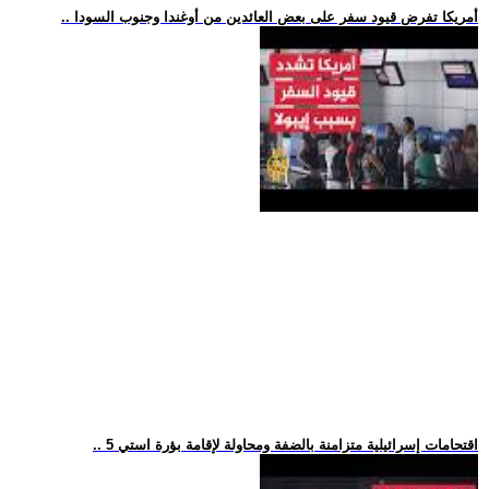
.. أمريكا تفرض قيود سفر على بعض العائدين من أوغندا وجنوب السودا
.. 5 اقتحامات إسرائيلية متزامنة بالضفة ومحاولة لإقامة بؤرة استي