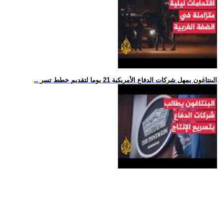
.. البنتاغون يمهل شركات الدفاع الأمريكية 21 يوما لتقديم خطط تسر