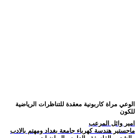
الوعي مراة كاربونية معقدة للتناظرات الرياضية
للكون
امير وائل المرعب
ماجستير هندسة كهرباء جامعة بغداد ومهتم بالادب
والشعر والفلسفة والعلوم والرياضيات