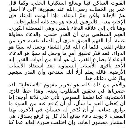
القنوت الساكن فينا ونعالج استكبارنا الخفي. وكما قال
عمر بن الخطاب رضي الله عنه بعبقرية: "إني لا أحمل
همَّ الإجابة ولكن همَّ الدعاء، فإذا أُلهمت الدعاء فإن
الإجابة معه". فالتوفيق للدعاء هو بحد ذاته أعظم إجابة.
وهنا نأتي إلى علاقة الدعاء بالقدر، وهي المعضلة الكبرى.
الفهم السطحي يرى أن القدر حتمي، والدعاء محاولة
عبثية. أما الفهم العميق فيرى أن الدعاء نفسه جزء من
نظام القدر. فكما أن الله قدّر الشفاء وجعل له سببًا هو
الدواء، فقد قدّر تحقيق أمرٍ ما وجعل له سببًا هو الدعاء.
الدعاء لا يصارع القدر، بل هو أداة من أدوات القدر. إنه
الأخذ بأقوى الأسباب السماوية بعد استنفاد الأسباب
الأرضية. فالله يعلم أزلًا أنك ستدعو، وأن القدر سيتغير
بناءً على دعائك هذا.
والأهم من ذلك كله، هو تحرير مفهوم "الاستجابة". لقد
حصرناها في تحقيق المطلوب بعينه، وهذا خطأ فادح.
الاستجابة، كما تعلمنا النصوص، تأتي على ثلاثة أوجه: إما
أن يُعطى العبد ما سأل، أو أن يُدفع عنه من السوء ما
يوازي دعاءه، أو أن تُدّخر له حسناتٍ في الآخرة. بهذا
المعنى، لا يوجد دعاء ضائع أبدًا. كل يدٍ تُرفع بصدق، هي
استثمار مضمون العائد، وإن اختلفت صورة العائد عما كنا