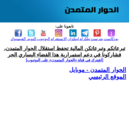
تابعونا على:
بودكاست
بنترست
تيلكرام
لينكدإن
الانستغرام
اليوتيوب
التويتر
الفيسبوك
تبرعاتكم وتبرعاتكن المالية تحفظ استقلال الحوار المتمدن،
فشاركونا في دعم استمرارية هذا الفضاء اليساري الحر
[اشترك في قناة ‫«الحوار المتمدن» على اليوتيوب]
الحوار المتمدن - موبايل
الموقع الرئيسي