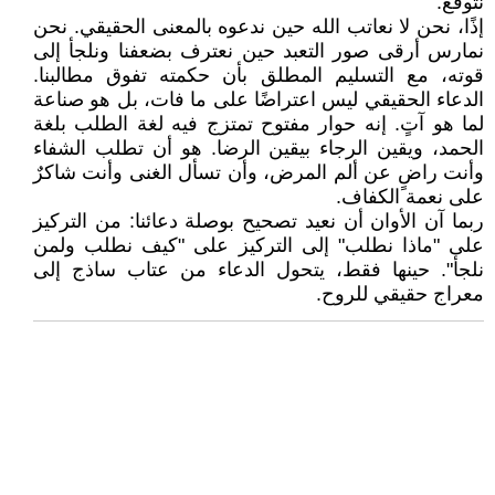
نتوقع.
إذًا، نحن لا نعاتب الله حين ندعوه بالمعنى الحقيقي. نحن
نمارس أرقى صور التعبد حين نعترف بضعفنا ونلجأ إلى
قوته، مع التسليم المطلق بأن حكمته تفوق مطالبنا.
الدعاء الحقيقي ليس اعتراضًا على ما فات، بل هو صناعة
لما هو آتٍ. إنه حوار مفتوح تمتزج فيه لغة الطلب بلغة
الحمد، ويقين الرجاء بيقين الرضا. هو أن تطلب الشفاء
وأنت راضٍ عن ألم المرض، وأن تسأل الغنى وأنت شاكرٌ
على نعمة الكفاف.
ربما آن الأوان أن نعيد تصحيح بوصلة دعائنا: من التركيز
على "ماذا نطلب" إلى التركيز على "كيف نطلب ولمن
نلجأ". حينها فقط، يتحول الدعاء من عتاب ساذج إلى
معراج حقيقي للروح.