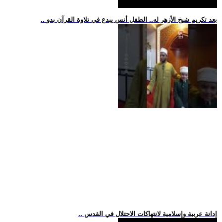
.. بعد تكريم شيخ الأزهر له.. الطفل أنس يبدع في تلاوة القرآن بدو
.. إدانة عربية وإسلامية لانتهاكات الاحتلال في القدس