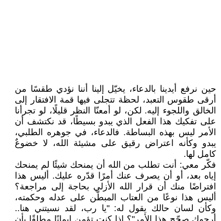
حين نرفع أيدينا بالدعاء، يخيّل إلينا أننا نؤدي طقسًا من
أرقى طقوس التعبد، لحظة تتجلى فيها قمة الافتقار إلى
الخالق واللجوء إليه. لكن، لو أمعنّا النظر قليلًا، لو تجرأنا
على تفكيك هذا الفعل الذي يبدو بسيطًا، قد نكتشف أن
الأمر ليس بهذه البساطة. فالدعاء، في جوهره الطلبي،
يبدو وكأنه اعتراض رقيق على مشيئة الله، لا خضوعٌ
كامل لها.
فكّر معي: أنت تطلب من الله أن يمنحك شيئًا لم يمنحك
إياه بعد، أو أن يصرف عنك أمرًا قدّره عليك. أليس هذا
افتراضًا منك أن قرار الله الأزلي بحاجة إلى مراجعة؟
أليس هذا نوعًا من العتاب المبطّن على عدله وحكمته،
وكأن لسان حالك يقول له: "يا رب، لقد نسيتني هنا..
أرجوك صحّح هذا الأمر"؟ إذا كنت تؤمن إيمانًا مطلقًا بأن