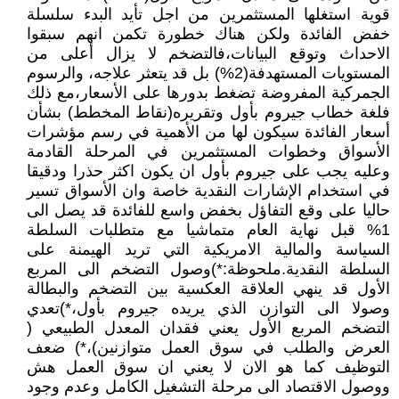
قوية استغلها المستثمرين من اجل تأيد البدء سلسلة
خفض الفائدة ولكن هناك خطورة تكمن انهم سبقوا
الاحداث وتوقع البيانات،فالتضخم لا يزال أعلى من
المستويات المستهدفة(2%) بل قد يتعثر علاجه، والرسوم
الجمركية المفروضة تضغط بدورها على الأسعار،مع ذلك
فلغة خطاب جيروم بأول وتقريره(نقاط المخطط) بشأن
أسعار الفائدة سيكون لها من الأهمية في رسم مؤشرات
الأسواق وخطوات المستثمرين في المرحلة القادمة
وعليه يجب على جيروم بأول ان يكون اكثر حذرا ودقيقا
في استخدام الإشارات النقدية خاصة وان الأسواق تسير
حاليا على وقع التفاؤل بخفض واسع للفائدة قد يصل الى
1% قبل نهاية العام متماشيا مع متطلبات السلطة
السياسة والمالية الامريكية التي تريد الهيمنة على
السلطة النقدية.ملحوظة:*)وصول التضخم الى المربع
الأول قد ينهي العلاقة العكسية بين التضخم والبطالة
وصولا الى التوازن الذي يريده جيروم بأول،*)تعدي
التضخم المربع الأول يعني فقدان المعدل الطبيعي (
العرض والطلب في سوق العمل متوازنين)،*) ضعف
التوظيف كما هو الان لا يعني ان سوق العمل هش
ووصول الاقتصاد الى مرحلة التشغيل الكامل وعدم وجود