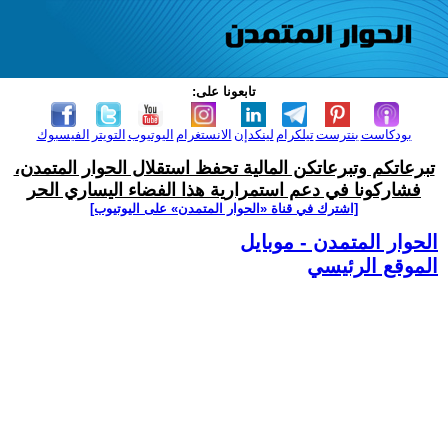
تابعونا على:
بودكاست
بنترست
تيلكرام
لينكدإن
الانستغرام
اليوتيوب
التويتر
الفيسبوك
تبرعاتكم وتبرعاتكن المالية تحفظ استقلال الحوار المتمدن،
فشاركونا في دعم استمرارية هذا الفضاء اليساري الحر
[اشترك في قناة ‫«الحوار المتمدن» على اليوتيوب]
الحوار المتمدن - موبايل
الموقع الرئيسي