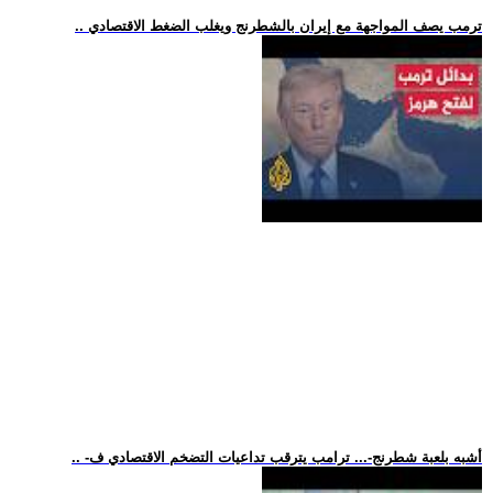
.. ترمب يصف المواجهة مع إيران بالشطرنج ويغلب الضغط الاقتصادي
.. -أشبه بلعبة شطرنج-... ترامب يترقب تداعيات التضخم الاقتصادي ف