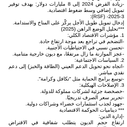
-زيادة القرض 2024 إلى 8 مليارات دولار: بهدف توفير
تمويل إضافي وسط ضغوط اقتصادية.
2025-3- (RSF):
إدخال تمويل طويل الأجل يركّز على المناخ والاستدامة.
***تحليل الوضع الراهن (2025)
1. مؤشرات الاقتصاد الكلي:
-التضخم في تراجع بعد موجة ارتفاع حادة.
-تحسن نسبي في الاحتياطيات الأجنبية.
-عجز الموازنة ما زال مرتفعًا، مع ديون خارجية متنامية.
2. السياسات الاجتماعية:
-اتجاه نحو تحويل الدعم العيني (الطاقة والخبز) إلى دعم
نقدي مباشر.
-توسع برامج الحماية مثل "تكافل وكرامة".
3. الإصلاحات الهيكلية:
-خصخصة جزئية لشركات مملوكة للدولة.
-تحرير سعر الصرف تدريجيًا.
-جهود لجذب استثمارات خضراء وشراكات دولية.
*** ديناميات الحوكمة الاقتصادية
-إدارة الدين:
ارتفاع حجم الديون يتطلب شفافية في الاقتراض