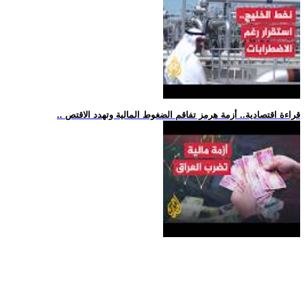
.. قراءة اقتصادية.. أزمة هرمز تفاقم الضغوط المالية وتهدد الاقتص