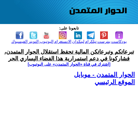
تابعونا على:
بودكاست
بنترست
تيلكرام
لينكدإن
الانستغرام
اليوتيوب
التويتر
الفيسبوك
تبرعاتكم وتبرعاتكن المالية تحفظ استقلال الحوار المتمدن،
فشاركونا في دعم استمرارية هذا الفضاء اليساري الحر
[اشترك في قناة ‫«الحوار المتمدن» على اليوتيوب]
الحوار المتمدن - موبايل
الموقع الرئيسي