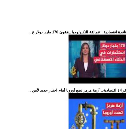
.. نافذة اقتصادية | عمالقة التكنولوجيا ينفقون 170 مليار دولار ع
.. قراءة اقتصادية.. أزمة هرمز تضع أوروبا أمام اختبار جديد لأمن