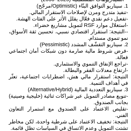
1. سيناريو التوافق البنّاء (Optimistic/مرجّح)
-تنفيذ متدرج ومرن لإصلاحات الاستقرار المالي.
-تفعيل دعم نقدي فعّال يقلل الأثر على الفئات الهشة.
-استغلال موارد RSF لتمويل مشاريع خضراء.
--النتيجة: استقرار اقتصادي نسبي، تحسين ثقة الأسواق،
نمو تنموي مستدام.
2. سيناريو التقشّف المشدد (Pessimistic)
-فرض شروط مالية صارمة دون شبكات أمان اجتماعي
فعالة.
-تراجع الإنفاق التنموي والاستثماري.
-ارتفاع معدلات الفقر والبطالة.
النتيجة: استقرار مالي هش، اضطرابات اجتماعية، تعثّر
في أهداف التنمية.
3. سيناريو التعددية المالية (Alternative/Hybrid)
-تنويع مصادر التمويل عبر شراكات ثنائية (خليجية وصينية)
بجانب الصندوق.
-تقليص الاعتماد على الصندوق مع استمرار التعاون
الفني.
النتيجة: تخفيف الاعتماد على شرطية واحدة، لكن مخاطر
تشتت التمويل وعدم الاتساق في السياسات تظل قائمة.