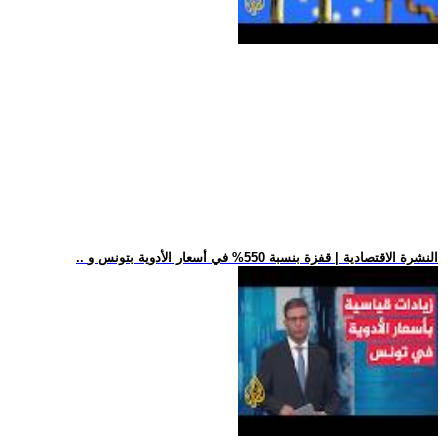
.. النشرة الاقتصادية | قفزة بنسبة 550% في أسعار الأدوية بتونس و