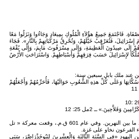
صْفَاةِ. فَاجْتَمَعَ جَمِيعُ هؤُلاَءِ الْمُلُوكِ بِمِيعَادٍ وَجَاءُوا وَنَزَلُوا مَعًا
ِسْرَائِيلَ، فَتُعَرْقِبُ خَيْلَهُمْ، وَتُحْرِقُ مَرْكَبَاتِهِمْ بِالنَّارِ». فَجَاءَ
دُوهُمْ إِلَى صِيدُونَ الْعَظِيمَةِ، وَإِلَى مِسْرَفُوتَ مَايِمَ، وَإِلَى بُقْعَةِ
مُلْكًا لإِسْرَائِيلَ حَسَبَ فِرَقِهِمْ وَأَسْبَاطِهِمْ. وَاسْتَرَاحَتِ الأَرْضُ
ين عند ملك بابل سبعين سنة:
َانِهَا وَعَلَى كُلِّ هذِهِ الشُّعُوبِ حَوَالَيْهَا، فَأُحَرِّمُهُمْ وَأَجْعَلُهُمْ
ــــ في عام 604 ق.م.، أجتاح الملك البابلي نبوخذنصر المنطقة، ودمر مدن الفلسطينيين، ورحّل كثيرين من سكانها إلى بلاد ما بين النهرين. وفي عام 601 ق.م.، وقعت معركة « تل
اء الفرعون نخاو على غزة.
َّنَةِ الثَّالِثَةِ وَالْعِشْرِينَ لِنَبُوخَذْرَاصَّرَ، سَبَى