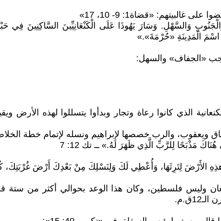
غالبيتهم: «قضاة1: 9- 10، 17»
ِ وَالْجَنُوبِ وَالسَّهْلِ. وَسَارَ يَهُوذَا عَلَى الْكَنْعَانِيِّينَ السَّاكِنِينَ فِي حَ
ا اسْمَ الْمَدِينَةِ «حُرْمَةَ».»
لنجب «الجفاف» والسهل:
نعانية الذي كانوا رعاة وتجار وبدأوا يتسللوا لهذه الأرض ويق
حاق ويعقوب، والرب خصصها لإبراهيم ونسله لإتمام خطة الخلاص
اكَ مَذْبَحًا لِلرَّبِّ الَّذِي ظَهَرَ لَهُ.» ــ تك 12: 7
ذِهِ الأَرْضَ لِتَرِثَهَا، وَأُعْطِي لَكَ وَلِنَسْلِكَ مِنْ بَعْدِكَ أَرْضَ غُرْبَتِكَ، كُلَّ أَ
 كنعان وليس فلسطين، وكان هذا الوعد بحوالي أكثر من ست
1ق.م.