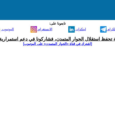
تابعونا على:
لكرام
لينكدإن
الانستغرام
اليوتيوب
ية تحفظ استقلال الحوار المتمدن، فشاركونا في دعم استمرارية 
[اشترك في قناة ‫«الحوار المتمدن» على اليوتيوب]