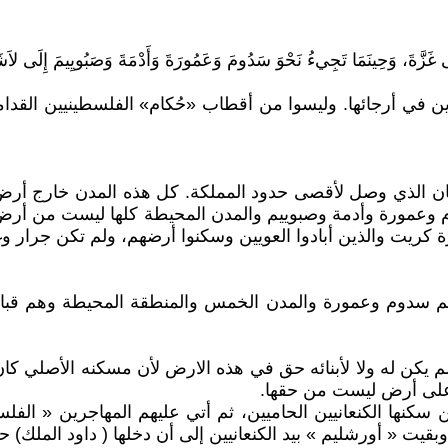
غَزَّةَ، وَحِينَمَا تَجِيءُ نَحْوَ سَدُومَ وَعَمُورَةَ وَأَدْمَةَ وَصَبُويِيمَ إِلَى لاَشَعَ
تشرين في أرجائها. وليسوا من أقطاب «حُكام» الفلسطينيين ال
ن الذي وصل لأقصى حدود المملكة. كل هذه المدن خارج أرض ا
 وعمورة وأدمة وصبوييم والمدن المحيطة كلها ليست من أرض الم
 كريت والذين أبادوا العويين وسكنوا أرضهم، ولم تكن جرار و
 وهم سدوم وعمورة والمدن الخمس والمنطقة المحيطة وهم قبا
لم يكن له ولا لأبنائه حق في هذه الارض لأن مسكنه الأصلي كا
لى أرض ليست من حقها.
نها الكنعانيين الحاميين، ثم أتي عليهم المهاجرين « الفل
« أورشليم » بيد الكنعانيين إلى أن دخلها ( داود الملك) حوالي 000