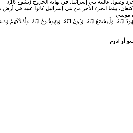
 وصول غالبية بني إسرائيل في نهاية الخروج (يشوع 16).
هُودُ ابْنُهُ، وَأَلِيشَمَعُ ابْنُهُ، وَنُونُ ابْنُهُ، وَيَهُوشُوعُ ابْنُهُ. وَأَمْلاَكُهُمْ وَم
 أو آدوم