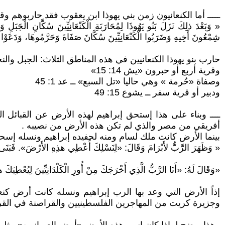
ـــــ أما الكنعانيون زمن بني يهوذا ابن يعقوب فقد حاربوهم وقضوا على 
« وَبَعْدَ ذلِكَ نَزَلَ بَنُو يَهُوذَا لِمُحَارَبَةِ الْكَنْعَانِيِّينَ سُكَّانِ الْجَبَل
شِمْعُونَ أَخِيهِ وَضَرَبُوا الْكَنْعَانِيِّينَ سُكَّانَ صَفَاةَ وَحَرَّمُوهَا، وَدَعَوْ
حارب بنو يهوذا الكنعانيين في هذه المناطق الثلاث: الجبل وا
وقرية أربع أو حبرون «يش 14: 15»
وصفاة «حُرمة » وهي حاليا «تل السبع» ــ عد 1: 45
ودبير أو قرية سفر ــ يشوع 15: 49
ــــ وبناء على هذا إستحق إبراهيم لهذه الأرض عن القبائل الك
أفريقي من مصر والذي لم تكن هذه الأرض من نصيبه .
بينما الأرض كانت ملك لسام ومنه لحفيده إبراهيم ونسله إس
« وَظَهَرَ الرَّبُّ لأَبْرَامَ وَقَالَ: «لِنَسْلِكَ أُعْطِي هذِهِ الأَرْضَ». فَبَنَى هُنَ
«وَقَالَ لَهُ: «أَنَا الرَّبُّ الَّذِي أَخْرَجَكَ مِنْ أُورِ الْكَلْدَانِيِّينَ لِيُعْطِيَكَ ه
إذاً الأرض التي وعد بها الرب إبراهيم ونسله كانت أرض
وجزيرة كريت من المهاجرين الفلسطينيين والقراصنة في القرن الـ2