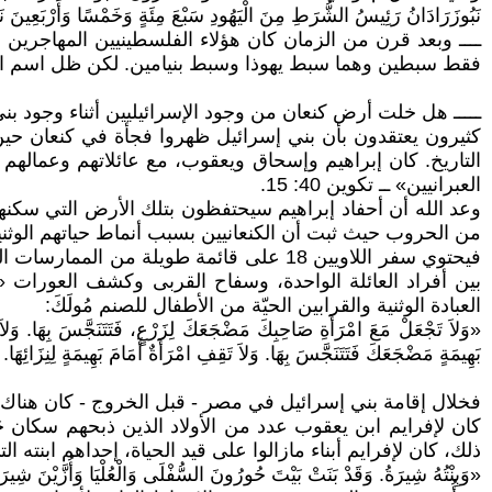
نَبُوزَرَادَانُ رَئِيسُ الشُّرَطِ مِنَ الْيَهُودِ سَبْعَ مِئَةٍ وَخَمْسًا وَأَرْبَعِينَ نَف
ــــ وبعد قرن من الزمان كان هؤلاء الفلسطينيين المهاجرين ق
فقط سبطين وهما سبط يهوذا وسبط بنيامين. لكن ظل اسم الأر
ـــــ هل خلت أرض كنعان من وجود الإسرائيليين أثناء وجود
كثيرون يعتقدون بأن بني إسرائيل ظهروا فجأة في كنعان حي
التاريخ. كان إبراهيم وإسحاق ويعقوب، مع عائلاتهم وعما
العبرانيين» ــ تكوين 40: 15.
وعد الله أن أحفاد إبراهيم سيحتفظون بتلك الأرض التي سكنها
من الحروب حيث ثبت أن الكنعانيين بسبب أنماط حياتهم الوثنية
العبادة الوثنية والقرابين الحيّة من الأطفال للصنم مُولَكَ:
«وَلاَ تَجْعَلْ مَعَ امْرَأَةِ صَاحِبِكَ مَضْجَعَكَ لِزَرْعٍ، فَتَتَنَجَّسَ بِهَا. وَلاَ ت
بَهِيمَةٍ مَضْجَعَكَ فَتَتَنَجَّسَ بِهَا. وَلاَ تَقِفِ امْرَأَةٌ أَمَامَ بَهِيمَةٍ لِنِزَائِهَا.
فخلال إقامة بني إسرائيل في مصر - قبل الخروج - كان هناك وجودٌ إسرائي
ذلك، كان لإفرايم أبناء مازالوا على قيد الحياة، إحداهم ابنت
«وَبِنْتُهُ شِيرَةُ. وَقَدْ بَنَتْ بَيْتَ حُورُونَ السُّفْلَى وَالْعُلْيَا وَأُزَّيْنَ شِيرَةَ. » 