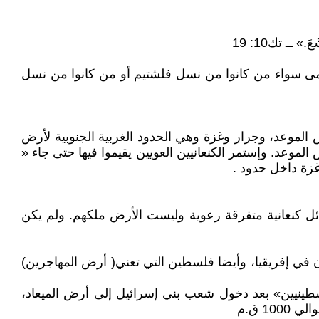
.» ــ تك10: 19
قدامى سواء من كانوا من نسل فلشتيم أو من كانوا من نسل
لموعد، وجرار وغزة وهي الحدود الغربية الجنوبية لأرض
وعد. وإستمر الكنعانيين العويين يقيموا فيها حتى جاء «
غزة داخل حدود .
ئل كنعانية متفرقة رعوية وليست الأرض ملكهم. ولم يكن
ن في إفريقيا، وأيضا فلسطين التي تعني( أرض المهاجرين)
سطينيين» بعد دخول شعب بني إسرائيل إلى أرض الميعاد،
1 ق.م