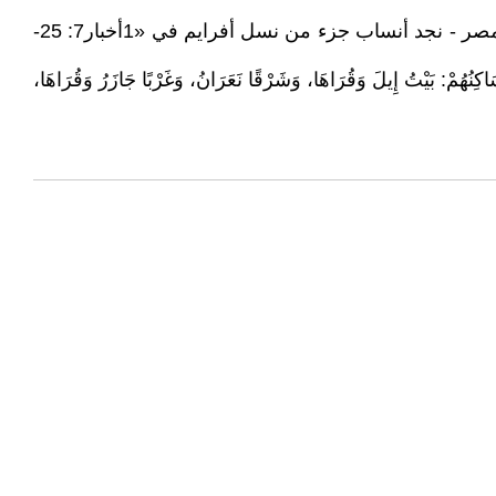
أستمر جزء من نسل أفرايم في الإستقرار المتجذر في أرض كنعان، بينما الجزء الآخر من بني إسرائيل كانوا عبيد في أرض مصر - نجد أنساب جزء من نسل أفرايم في «1أخبار7: 25-
َسَاكِنُهُمْ: بَيْتُ إِيلَ وَقُرَاهَا، وَشَرْقًا نَعَرَانُ، وَغَرْبًا جَازَرُ وَقُرَاهَا،