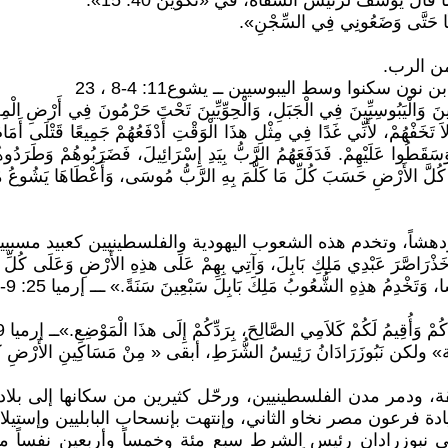
ل يوسف لرئيس السقاة، في «تكوين 40: 15»:
شَيْئًا حَتَّى وَضَعُونِي فِي السِّجْنِ».
من الرب.
سكنوا وسط اليبوسيين ــ يشوع11: 4-8 ، 23
ِّيِّينَ وَالْيَبُوسِيِّينَ فِي الْجَبَلِ، وَالْحِوِّيِّينَ تَحْتَ حَرْمُونَ فِي أَرْضِ الْمِ
تَخَفْهُمْ، لأَنِّي غَدًا فِي مِثْلِ هذَا الْوَقْتِ أَدْفَعُهُمْ جَمِيعًا قَتْلَى أَمَامَ إ
ً وَسَقَطُوا عَلَيْهِمْ. فَدَفَعَهُمُ الرَّبُّ بِيَدِ إِسْرَائِيلَ، فَضَرَبُوهُمْ وَطَرَ
عُ كُلَّ الأَرْضِ حَسَبَ كُلِّ مَا كَلَّمَ بِهِ الرَّبُّ مُوسَى، وَأَعْطَاهَا يَشُوعُ 
 ودهشاً، وتخدم هذه الشعوب اليهودية والفلسطينيين كعبيد مسبي
َذْرَاصَّرَ عَبْدِي مَلِكِ بَابِلَ، وَآتِي بِهِمْ عَلَى هذِهِ الأَرْضِ وَعَلَى كُلِّ سُكّ
، وَتَخْدِمُ هذِهِ الشُّعُوبُ مَلِكَ بَابِلَ سَبْعِينَ سَنَةً.» ـــ إرميا 25: 9- 11
دُكُمْ وَأُقِيمُ لَكُمْ كَلاَمِي الصَّالِحَ، بِرَدِّكُمْ إِلَى هذَا الْمَوْضِعِ.»ــ إرميا 29 :10
ادة فرعون مصر نخاو الثاني، وإنتهت بإنسحاب البابليين وإستيل
وزرادان رئيس الشرط سبع مئة وخمساً وأربعين نفساً من اليهود «فِي الس