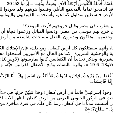
ْسًا. جُمْلَةُ النُّفُوسِ أَرْبَعَةُ آلاَفٍ وَسِتُّ مِئَةٍ.» ــ إرميا 52: 30
د اندمجوا تماماً بالمجتمع البابلي وفقدوا هويتهم ولم يعودوا
ض فلسطين متداول كما هو، وأستخدمه الفينيقيون واليونانيو
 بني يعقوب في مصر وقبل خروجهم لأرض الموعد؟!
ن خرج بهم موسى من مصر، وذبحوا القبائل وزعموا فجأة أن 
لهم وخدمهم، يمتلكون ويديرون بالفعل مساحات شاسعة من أ
، وأنهم سيمتلكون كل أرض كنعان. ومع ذلك، فإن الإمتلاك الكا
 والوحشية الشريرة - كما هو الحال مع الأموريين أستحقوا محا
بين أفراد العائلة الواحدة، وسفاح القربى وكشف العورات «لاو18: 6-19 »، والزنا
ُعْطِ مِنْ زَرْعِكَ لِلإِجَازَةِ لِمُولَكَ لِئَلاَّ تُدَنِّسَ اسْمَ إِلهِكَ. أَنَا الرَّبُّ
 إِنَّهُ فَاحِشَةٌ.»
ليٌّ قائماً في أرض كنعان! وهذا مُبيّنٌ جزئياً في «1أخبار الأيام7»
ه التي أسست مدناً داخل كنعان، ربما كان ذلك في فترة متأخرة 
ــ1أخ7: 24