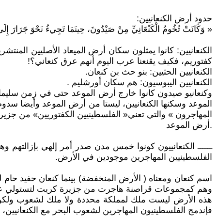
حدود أرض الكنعانيين:
« وَكَانَتْ تُخُومُ الْكَنْعَانِيِّ مِنْ صَيْدُونَ، حِينَمَا تَجِيءُ نَحْوَ جَرَارَ إِلَى 
الكنعانيين: كانوا يمثلون سكان أرض الميعاد الأصليين المن
كفتوريم، فكيف يقنعنا عرب اليوم أنهم عرق كنعاني؟!
الكنعانيين الحثيين: بنو حث بن كنعان.
الكنعانيين اليبوسيون: هم سكان أورشليم .
وكنعانيو صيدون كانوا خارج أرض الموعد حتى في زمن سليما
الموعد وسكنها الكنعانيين، ليستا من أرض الموعد وأيضا سدوم
المهاجرون » والتي تعني« الفلسطينيين الكفتوريين» من جزيرة
.أرض الموعد
ــــــ الكنعانييون كونوا خمس مدن صدر أمر إلهي بإزالتهم
الفلسطينيين المهاجرين موجودين في الأرض.
اسم كنعان ومعناه ( الأرض المنخفضة) بينما كنعان حفيد حام 
وهم كمجموعات قراصنة هاجرت من جزيرة كريت لتستولي ع
هذه الأرض ليست ملك لمملكة محددة ولا ملك لشعوب ولكن سك
فإندمج الفلسطينيون المهاجرين لشعوب البحر مع الكنعانيين، وبقيت 