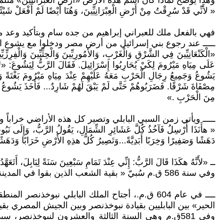
وهذا يوضح لماذا كان اسم هذه الأرض «أرض العبرانيين» مثلما قا
« لأَنِّي قَدْ سُرِقْتُ مِنْ أَرْضِ الْعِبْرَانِيِّينَ، وَهُنَا أَيْضًا لَمْ أَفْعَلْ 
فهي بالفعل ملك للعبراني إبراهيم من جده سام وبتأكيد وعد 
ـــــ عند رجوع بني إسرائيل من أرض مصر ودخلوا مع يشوع ابن نون 
«الْكَنْعَانِيِّينَ فِي الشَّرْقِ وَالْغَرْبِ، وَالأَمُورِيِّينَ وَالْحِثِّيِّينَ وَالْفِرِز
عَلَى مِيَاهِ مَيْرُومَ لِكَيْ يُحَارِبُوا إِسْرَائِيلَ. فَقَالَ الرَّبُّ لِيَشُوعَ: «لاَ 
يَشُوعُ وَجَمِيعُ رِجَالِ الْحَرْبِ مَعَهُ عَلَيْهِمْ عِنْدَ مِيَاهِ مَيْرُومَ بَغْتَة
مِصْفَاةَ شَرْقًا. فَضَرَبُوهُمْ حَتَّى لَمْ يَبْقَ لَهُمْ شَارِدٌ... فَأَخَذَ يَشُو
مِنَ الْحَرْبِ .»
ـــــ ويأتي زمن السبي البابلي وتصير كل هذه الأراضي خراباً
« هأَنَذَا أُرْسِلُ فَآخُذُ كُلَّ عَشَائِرِ الشِّمَالِ، يَقُولُ الرَّبُّ، وَإِلَى نَبُوخ
دَهَشًا وَصَفِيرًا وَخِرَبًا أَبَدِيَّةً...وَتَصِيرُ كُلُّ هذِهِ الأَرْضِ خَرَابًا وَدَهَشًا
ــ «لأَنَّهُ هكَذَا قَالَ الرَّبُّ: إِنِّي عِنْدَ تَمَامِ سَبْعِينَ سَنَةً لِبَابِلَ، أَتَعَهَّ
وفي سنة 586 ق.م سُبيّ « بقية الشعب الذين بقوا في المدينة» ولكن نَبُوزَرَادَانُ رَئِيسُ الشُّرَطِ، أبقى « مِنْ مَسَاكِينِ الأَرْضِ كَرَّامِينَ وَفَلاَّحِينَ.» ــ 2مل 25: 12
الحير» بين البابليين بقيادة نبوخذنصر وبين الجيش المصري بقي
وفي 581ق.م وهي السنة الثالثة والعشرون لنبوخذنصر، سبى نب