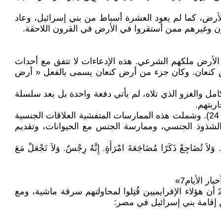
 للأرض، كما لم يعود العشرة أسباط من بني إسرائيل، وعاد
ن وغيرهم ممن أستقروا في الأرض في القرون اللاحقة.
الأرض ملكهم الشرعي. هذه الإدعاءات لا تتفق مع أحداث
رض كنعان. وكان جزء من أرض كنعان يسمى بالفعل « أرض
مل والغزو الذي تلاه، لم يأتي دفعة واحدة بل بعد سلسلة
ربتهم.
فيحتوي سفر اللاويين 18 على قائمة طويلة من الممارسات الشريرة، ويذكر تحديداً أن الكنعانيين كانوا يمارسونها (لاويين18: 24). وشملت هذه الممارسات المتفشية العلاقات الجنسية
 بالنساء، وذبح الأطفال كقرابين حيَّة، والشذوذ الجنسي، وممارسة الجنس مع الحيوانات، وتقديم
. وَلاَ تُضَاجِعْ ذَكَرًا مُضَاجَعَةَ امْرَأَةٍ. إِنَّهُ رِجْسٌ. وَلاَ تَجْعَلْ مَعَ
كان لإفرايم ابن يعقوب عدد من الأولاد الذين ذبحهم سكان جَت في الركن الجنوبي الغربي من أرض كنعان. تُظهر الآية 21 أن هؤلاء الإفرايميين قُتِلوا لمحاولتهم سرقة ماشية، ومع
من إقامة بني إسرائيل في مصر: