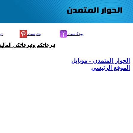
بودكاست
بنترست
تي
تبرعاتكم وتبرعاتكن المال
الحوار المتمدن - موبايل
الموقع الرئيسي