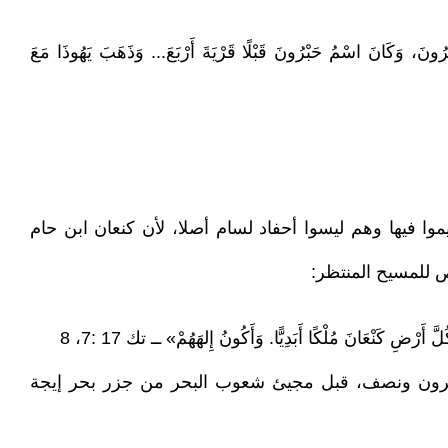
بْرُونَ، وَكَانَ اسْمُ حَبْرُونَ قَبْلًا قَرْيَةَ أَرْبَعَ... وَذَهَبَ يَهُوذَا مَعَ
يموا فيها وهم ليسوا أحفاد لسام أصلا، لأن كنعان ابن حام
 للمسيح المنتظر:
رْضِ كَنْعَانَ مُلْكًا أَبَدِيًّا. وَأَكُونُ إِلهَهُمْ» ــ تك 17 :7، 8
ة قرون ونصف، قبل مجيئ شعوب البحر من جزر بحر إيجة