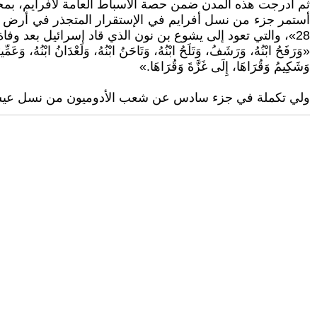
ثم أُدرجت هذه المدن ضمن حصة الاسباط العامة لأفرايم، بمجرد
28»، والتي تعود إلى يشوع بن نون الذي قاد إسرائيل بعد وفاة موسى:
«وَرَفَحُ ابْنُهُ، وَرَشَفُ، وَتَلَحُ ابْنُهُ، وَتَاحَنُ ابْنُهُ، وَلَعْدَانُ ابْنُهُ، وَعَمِّي
وَشَكِيمُ وَقُرَاهَا، إِلَى غَزَّةَ وَقُرَاهَا.»
ولي تكملة في جزء سادس عن شعب الأدوميون من نسل عيسو