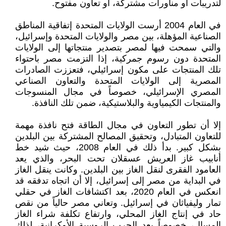
لتدريبات أو مناورات مشتركة، أو تعاون مفتوح.
في العام 2004 أرست الولايات المتحدة إتفاقية المناطق
الصناعية المؤهلة، بين مصر والولايات المتحدة وإسرائيل،
والتي سمحت فيها لمصر بتصدير منتجاتها إلى الولايات
المتحدة دون رسوم جمركية، إذا التزمت مصر باحتواء
تلك المنتجات على مكون إسرائيلي، فتعززت الصادرات
المصرية إلى الولايات المتحدة والتعاون الصناعي
المصري الإسرائيلي، خصوصاً في مجال المنسوجات
والمنتجات الكيمياوية والبلاستيكية، ضمن تلك النافذة.
إلا أن تطور التعاون في مجال الطاقة فتح نافذة مهمة
للتعاون المتبادل، وتحقيق المصالح المشتركة بين البلدين
بشكل كبير. بدأ ذلك في العام 2008، حيث شيد خط
أنابيب غاز العريش عسقلان تحت البحر، والذي يعد
العامود الفقرى لنقل الغاز بين البلدين. وكانت ينقل الغاز
في البداية من مصر إلى إسرائيل، إلا أن اتجاه تدفقه قد
انعكس في العام 2020، بعد اكتشافات الغاز في حقلي
تمار وليفياثان في إسرائيل. وتعاني مصر حالياً من نقص
حاد في إنتاج الغاز المحلي، وارتفاع تكلفة شراء الغاز
المسال، خصوصاً بعد الحرب الروسية الأوكرانية، لذلك