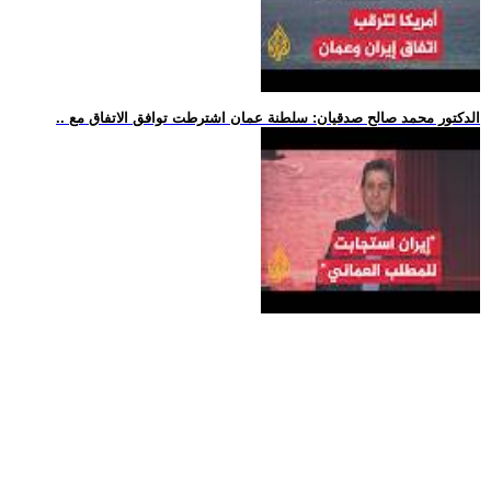
.. الدكتور محمد صالح صدقيان: سلطنة عمان اشترطت توافق الاتفاق مع