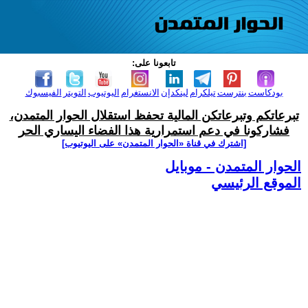
تابعونا على:
بودكاست
بنترست
تيلكرام
لينكدإن
الانستغرام
اليوتيوب
التويتر
الفيسبوك
تبرعاتكم وتبرعاتكن المالية تحفظ استقلال الحوار المتمدن،
فشاركونا في دعم استمرارية هذا الفضاء اليساري الحر
[اشترك في قناة ‫«الحوار المتمدن» على اليوتيوب]
الحوار المتمدن - موبايل
الموقع الرئيسي