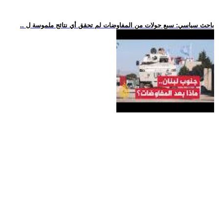
.. باحث سياسي: سبع جولات من المفاوضات لم تحقق أي نتائج ملموسة ل