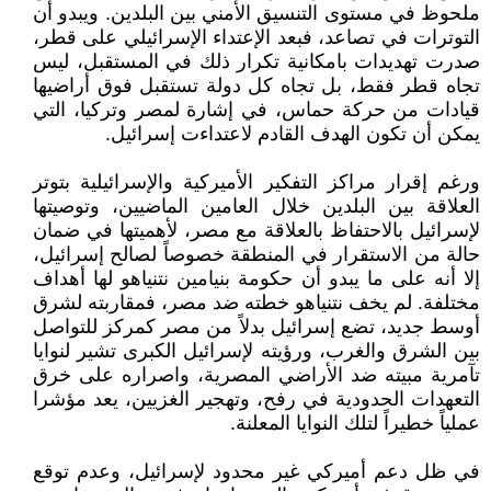
ملحوظ في مستوى التنسيق الأمني بين البلدين. ويبدو أن
التوترات في تصاعد، فبعد الإعتداء الإسرائيلي على قطر،
صدرت تهديدات بامكانية تكرار ذلك في المستقبل، ليس
تجاه قطر فقط، بل تجاه كل دولة تستقبل فوق أراضيها
قيادات من حركة حماس، في إشارة لمصر وتركيا، التي
يمكن أن تكون الهدف القادم لاعتداءت إسرائيل.
ورغم إقرار مراكز التفكير الأميركية والإسرائيلية بتوتر
العلاقة بين البلدين خلال العامين الماضيين، وتوصيتها
لإسرائيل بالاحتفاظ بالعلاقة مع مصر، لأهميتها في ضمان
حالة من الاستقرار في المنطقة خصوصاً لصالح إسرائيل،
إلا أنه على ما يبدو أن حكومة بنيامين نتنياهو لها أهداف
مختلفة. لم يخف نتنياهو خطته ضد مصر، فمقاربته لشرق
أوسط جديد، تضع إسرائيل بدلاً من مصر كمركز للتواصل
بين الشرق والغرب، ورؤيته لإسرائيل الكبرى تشير لنوايا
تآمرية مبيته ضد الأراضي المصرية، واصراره على خرق
التعهدات الحدودية في رفح، وتهجير الغزيين، يعد مؤشرا
عملياً خطيراً لتلك النوايا المعلنة.
في ظل دعم أميركي غير محدود لإسرائيل، وعدم توقع