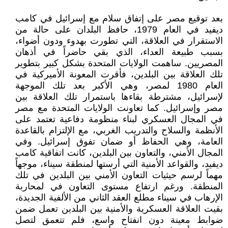
بعد توقيع مصر على إتفاق سلام مع إسرائيل في كامب
ديفيد في العام 1979، حافظ البلدان على حالة من
الاستقرار في العلاقة، التي تطورت بهدوء ودون أضواء،
بسبب طبيعة العداء، الذي بقي حاضراً في أذهان
المصريين. ساهمت الولايات المتحدة بشكل كبير بتطوير
تلك العلاقة بين البلدين، فأقرت المعونة الأميركية في
العام 1980 لمصر، وهي الأكبر بعد تلك الموجهة
لإسرائيل، مشترطة بقاءها باستمرار تلك العلاقة بين
مصر وإسرائيل. كما تعاونت الولايات المتحدة مع مصر
في المجال العسكري لبناء منظومة دفاعية تعتمد على
الأنظمة والسلاح والتدريب الغربي، مع الإلتزام بالقاعدة
العامة، وهي الحفاظ أو ضمان تفوق إسرائيل. وفي
المجال الأمني، والتعاون بين البلدين، كانت اتفاقية كامب
ديفيد، والقواعد الأمنية التي أرستها لمنطقة سيناء، موجهاً
مهماً لرسم حيثيات التعاون الأمني بين البلدين في تلك
المنطقة. ورغم ارتفاع مستوى التعاون في لمحاربة
الإرهاب في سيناء مطلع العقد الثاني من الألفية الجديدة،
بقيت العلاقة العسكرية والأمنية بين البلدين تعمل ضمن
ضوابط معينة دون انفتاح واسع، فلم تتعمق لتصل