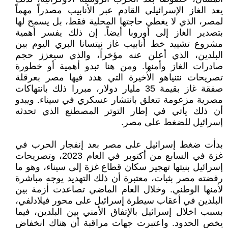
يعد الغاز الإسرائيلي القادم عبر الأنابيب مصدراً مهماً
لمصر، الذي لا يغطي حاجتها المحلية فقط، بل يسمح لها
بتصدير الغاز إلى أوروبا أيضاً. إن ذلك يفسر أهمية
مشروع تشييد خط أنابيب غاز نيتسانا البري اليوم بين
البلدين، الذي أعلن عنه مؤخراً، والذي سيعزز حجم
صادرات الغاز وأمنها. ومن هنا تبدو أهمية أو خطورة
تصريحات نتنياهو الأخيرة التي هدد فيها مصر بعرقلة
صفقة غاز بقيمة 35 مليار دولار، مبررا ذلك بانتهاكات
مصرية مزعومة تتعلق بانتشار عسكري في سيناء. ويبدو
أن ذلك يأتي في إطار التوتر المصطنع الذي تحدثه
إسرائيل للضغط على مصر.
بدأت ضغط إسرائيل على مصر بعد إنفجار الحرب في
غزة في السابع من أكتوبر في العام 2023، وتصريحات
إسرائيل بنيتها تهجير سكان قطاع غزة إلى سيناء، وهو ما
رفضته مصر بثبات، معتبرة أن ذلك التهديد يوجه مباشرة
لأمنها الوطني. وخلال العام الماضي تصاعدت أزمة بين
البلدين في أعقاب سيطرة إسرائيل على محور فيلادلفي،
بسبب اخلال إسرائيل بالإتفاق الأمني بين البلدين، فيما
يخص الحدود. واعتبرت جهات مراقبة أن هناك انخفاض