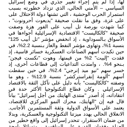
لها، إذا لم يتم إجراء تغيير جذري في وضع إسرائيل
السياسي – الأمني الحالي، الذي تزداد خطورته بسبب
استمرار الحرب الوحشية ، التي تشنها دولة الاحتلال على
على غزة، وفق ما نقلت صحيفة "يديعوت أحرونوت" ،
كما شهدت بورصة تل أبيب على الفور هزة وصفت
صحيفة "كالكاليست" الاقتصادية الإسرائيلية أجواءها في
الأسواق بـالسوداوية ، إذ انخفض مؤشر "تل أبيب 125"
بنسبة 1%، وتهاوى مؤشر النفط والغاز بـنسبة 2.2%، في
حين تكبدت أسهم الصناعات العسكرية خسائر قاسية، إذ
فقدت "إلبيت" 2% من قيمتها، وهوت "نكست فيجن"
بـنحو 4%. ، وامتدت التداعيات إلى قطاعات أخرى، إذ
خسر سهم "نيو ميد إنرجي" 2.4%، في حين سقطت
أسهم "ألومة إنفراستركشر" بنسبة 12.9% ، وهو ما
وصفته "كالكاليست" بأنه دليل على تآكل الثقة بالاقتصاد
الإسرائيلي . وكان قطاع التكنولوجيا الأكثر حدة في
انتقاداته، إذ أصدر "منتدى الهايتك من أجل إسرائيل" بياناً
قال فيه إن "الهايتك، محرك النمو المركزي للاقتصاد،
يعتمد على الأسواق الدولية وثقة المستثمرين الأجانب.
الانغلاق الحالي يهدد ميزتنا التكنولوجية والعسكرية، وبدلا
من ضمان الاستقرار، تنحدر إسرائيل إلى واقع خطير من
العزلة وفقدان القدرة على المنافسة ، متسائلا بلهجة