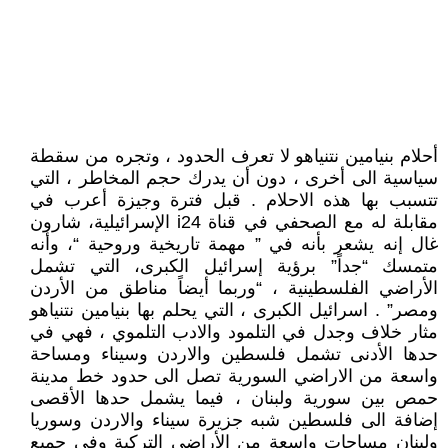
أحلام بنيامين نتنياهو لا تعرف الحدود ، وتجره من سقطة
سياسية الى أخرى ، دون أن يدرك حجم المخاطر ، التي
تتسبب بها هذه الاحلام . قبل فترة وجيزة أعرب في
مقابلة له مع الصحفي في قناة i24 الإسرائيلية، شارون
غال إنه يشعر بأنه في ” مهمة تاريخية وروحية “، وأنه
متمسك “جداً” برؤية إسرائيل الكبرى، التي تشمل
الأراضي الفلسطينية ، “وربما أيضاً مناطق من الأردن
ومصر” . اسرائيل الكبرى ، التي يحلم بها بنيامين نتنياهو
مثار خلاف وجدل في التلمود والادب التلموي ، فهي في
حدها الأدنى تشمل فلسطين والاردن وسيناء ومساحة
واسعة من الاراضي السورية تصل الى حدود خط مدينة
حمص بين سورية ولبنان ، فيما يشمل حدها الأقصى
إضافة الى فلسطين شبه جزيرة سيناء والاردن وسوريا
ولبنان مساحات واسعة من الأراضي التركية وفي جميع