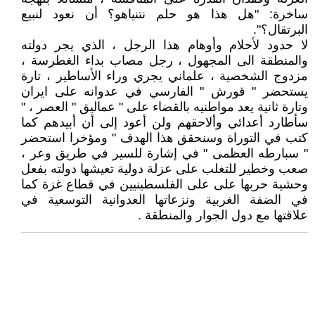
ساخرة: "هل هذا هو حلم نتنياهو؟ أن نعود لنبيع
البرتقال؟".
لا حدود لأحلام وأوهام هذا الرجل ، الذي يجر دولته
والمنطقة الى المجهول ، رجل مصاب بداء الغطرسة ،
مزدوج الشخصية ، علماني يجري وراء الأساطير ، تارة
يستحضر " قورش " الفارسي في عدوانه على ايران
وتارة ثانية يعد مواطنيه بالقضاء على " عماليق " العصر ، "
سأطارد أعدائي وألاحقهم ولن أعود إلى أن أبيدهم كما
كتب في التوراة وسنحقق هذا الهدف " ومؤخرا استحضر
" سبارطه العظمى " في إشارة للسير في طريق وعر ،
صعب وخطير للتغلب على عزلة دولية تعيشها دولته بفعل
وحشية حربها على على الفلسطينيين في قطاع غزة كما
في الضفة الغربية ونزعاتها العدوانية التوسعية في
علاقتها مع دول الجوار والمنطقة .