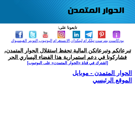
تابعونا على:
بودكاست
بنترست
تيلكرام
لينكدإن
الانستغرام
اليوتيوب
التويتر
الفيسبوك
تبرعاتكم وتبرعاتكن المالية تحفظ استقلال الحوار المتمدن،
فشاركونا في دعم استمرارية هذا الفضاء اليساري الحر
[اشترك في قناة ‫«الحوار المتمدن» على اليوتيوب]
الحوار المتمدن - موبايل
الموقع الرئيسي