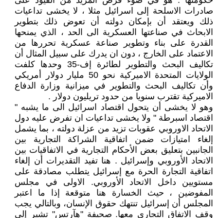
حكومتها . هو في ضوء فرض المزيد من القيود على
صادرات الاسلحة إلى اسرائيل مثلا ، لا يخشى تداعيات
ذلك ويعتقد أن بإمكان دولته أن تعوض ذلك بتطوير
الابحاث في صناعتها العسكرية الى الحد ، الذي يمنحها
القدرة على بناء وتطوير صناعة عسكرية تحررها من
الاعتماد على الخارج ، دون ان يدرك على سبيل المثال أن
تكاليف البحث والتطوير لطائرة إف-35 وحدها كلفت
الولايات المتحدة الاميركية نحو 50 مليار دولار أمريكي
وأن تكاليف البحث والتطوير في ميزانية وزارة الدفاع
الاميركية تقترب سنويا من حدود تريليون دولار .
وهو لا يخشى أن يتحول اقتصاد اسرائيل الى ما يشبه "
اقتصاد اسبرطة " ولا يخشى تداعيات ان تفرض عليه دول
الاتحاد الاوروبي عقوبات تزيد من عزلة دولته ، بما يشمل
إلغاء امتيازات ضمن اتفاقية الشراكة التجارية بين
الجانبين بتعليق بعض الأحكام التجارية في الاتفاقيات بين
الاتحاد الأوروبي وإسرائيل . هنا تفيد التقديرات أن إلغاء
اتفاقية التجارة الحرة مع إسرائيل يتطلب مصادقة على
مستويين داخل الاتحاد الأوروبي. الاولى في مجلس
المفوضين ، حيث الخسارة هنا متوقعة إذا ما اعتبر
المجلس أن إسرائيل تنتهك حقوق الإنسان، وبالتالي يجب
وقف الاتفاق التجاري معها. صحيفة "هآرتس" تشير إلى