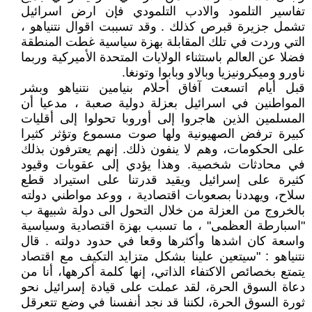
تفاسير التلمود والادب التلمودي فإن ارض اسرائيل
تشمل جزيرة قبرص كذلك . وقد تسببت اقوال نتنياهو ،
التي وردت في تلك المقابلة بهزة سياسية غطت المنطقة
فضلا عن العالم باستثناء الولايات المتحدة الأميركية وربما
ناورو وميكرونيزيا وبالاو وبابوا وتونغا.
قبل أيام اتسعت آفاق أحلام بنيامين نتنياهو وبشر
المواطنين في اسرائيل بعزلة دولية صعبة ، مدعيا أن
المسلمين الذين هاجروا إلى أوروبا تحولوا إلى أقليات
كبيرة ترفض الصهيونية ولها صوت مسموع وتؤثر كثيرا
على الحكومات، وهم لا ينفون ذلك. إنهم يعترفون بذلك
في محادثات شخصية. وهذا يؤدي إلى عقوبات وقيود
كثيرة على إسرائيل ويقيد قدرتنا على استيراد قطع
سلاح، ويهددنا بصعوبات اقتصادية ، ووعد مواطني دولته
بالخروج من العزلة من خلال التحول الى دولة شبيهة ب
"اسبارطة العظمى" ، ما تسبب بهزة اقتصادية وسياسية
واسعة كان اشدها وأكثرها وقعا في حدود دولته . قال
نتنياهو : "سيتعين علينا بشكل متزايد التكيف مع اقتصاد
يتمتع بخصائص الاكتفاء الذاتي، إنها كلمة أكرهها، أنا من
دعاة السوق الحرة، لقد عملت على قيادة إسرائيل نحو
ثورة السوق الحرة، لكننا قد نجد أنفسنا في وضع تتعرقل