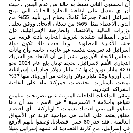
أن المستوى الثاني تحيط به حالة من عدم اليقين ، حيث
أن أي تعديل على اتفاقية التجارة الحالية، التي تمنح
إسرائيل إعفاءً جمركياً كاملاً، يحتاج إلى تأييد 55% من
الدول الأعضاء تمثل 65% من سكان الاتحاد. ووفق تحليل
وزارات المالية والاقتصاد والخارجية الإسرائيلية، فإن
الدول المطالبة بتشديد شروط التجارة باتت قريبة من
حشد الأغلبية المطلوبة . وإذا حدث ذلك تكون دولة
اسرائيل قد تعرضت لنكسة غير عادية ، خاصة وأن بيانات
مجلس الاتحاد الأوروبي تشير إلى أن الاتحاد هو الشريك
التجاري الأهم لإسرائيل، بحجم تبادل بلغ عام 2024 نحو
42.6 مليار يورو (منها 17 مليار دولار صادرات إسرائيلية
إلى أوروبا و25 مليار دولار واردات من أوروبا)، منها 37%
تمتعت بامتيازات تخفيضات جمركية بناء على اتفاقية
الشراكة التجارية.
وتبقى التداعيات الداخلية المترتبة على تصريحات بنيامين
نتنياهو وأحلامة " الاسبرطية " هي الاهم ، بعد أن دعا
نتنياهو الى تبني اقتصاد بسمات " اوتاركية " أي اقتصاد
مغلق يعتمد على الذات في مواجهة عزلة عن الأسواق
العالمية . فقد حذر 80 خبيرا اقتصاديا، وُصفوا بأنهم الأرفع
في إسرائيل، من كارثة اقتصادية لم تشهد إسرائيل مثيلا