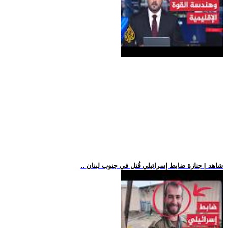
.. شاهد | جنازة ضابط إسرائيلي قُتل في جنوب لبنان