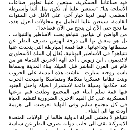
فيه صناعاتنا العسكرية، سيتعين علينا تطوير صناعات
الأسلحة هنا". "سيتعين علينا أن نكون مثل أثينا وأسبرطة
العظمى، ليس لدينا خيار آخر، على الأقل في السنوات
القادمة، سيتعين علينا التعامل مع ‏محاولات العزل هذه،
ما نجح حتى الآن لن ينجح من الآن فصاعدا".
من الواضح ان بنيامين نتنياهو يحب الاساطير والتنبؤات ،
بل هو متعلق بها الى درجة الهوس بصرف النظر عن
سقطاتها وتداعياتها . فما قصة إسبارطة التي يتحدث عنها
نتنياهو؟ في الأساطير اليونانية، يُقال إن الملك الأسطوري
لاكديمون ، ابن زيوس ، أحد آلهة الاغريق القدماء هو من
قام في القرن العاشر قبل الميلاد ببناء المدينة وسماها
باسم زوجته سبارت . عاشت هذه المدينة على الحروب
وبنت نظاما عسكريا متكاملا ومتماسكا واصبحت الحرب
عند حكامها وسيلة دائمة لاستمرار الحياة واحتل الجنود
فيها قمة سلم البناء في المجتمع وطغت قيم نزعتها
العسكرية على كل القيم الاخرى الضرورية لتنظيم الحياة
في كل مجتمع سليم وفي النهاية تعرضت الى هزيمة
أودت بها الى الفناء .
نتنياهو لا يخشى العزلة الدولية طالما ان الولايات المتحدة
الاميركية تقف الى جانب دولته بصرف النظر عن سياسة