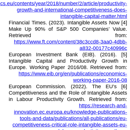
cs.eu/contents/year/2018/number/2/article/productivity-
growth-and-international-competitiveness-does-
intangible-capital-matter.html
[4] Financial Times. (2023). Intangible Assets Now
Make Up 90% of S&P 500 Companies’ Value.
Retrieved from:
https://www.ft.com/content/38c3ccd8-3aa0-4dbb-
a832-00177c40996c
[5] European Investment Bank (EIB). (2016).
Intangible Capital and Productivity Growth in
Europe. Working Paper 2016/08. Retrieved from:
https://www.eib.org/en/publications/economics-
working-paper-2016-08
[6] European Commission. (2022). The EU’s
Competitiveness and the Role of Intangible Assets
in Labour Productivity Growth. Retrieved from:
https://research-and-
innovation.ec.europa.eu/knowledge-publications-
tools-and-data/publications/all-publications/eu-
competitiveness-critical-role-intangible-assets-eu-