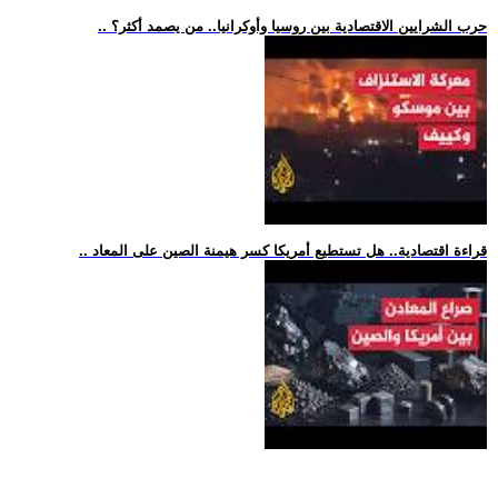
.. حرب الشرايين الاقتصادية بين روسيا وأوكرانيا.. من يصمد أكثر؟
.. قراءة اقتصادية.. هل تستطيع أمريكا كسر هيمنة الصين على المعاد