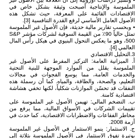
• وتشير دراسات أوروبية إلى أن العلاقة بين الأصول غير
الملموسة والإنتاجية أصبحت وثيقة بشكل خاص في
الاقتصادات القائمة على المعرفة، حيث تشكل هذه
الأصول العامل الأساسي لرفع القدرة التنافسية [3].
• وبحسب تقارير مالية حديثة، فإن الأصول غير الملموسة
تمثل حالياً 90٪ من القيمة السوقية لشركات مؤشر S&P
500، وهو ما يعكس التحول البنيوي في هيكل رأس المال
العالمي [4].
3.التحليل الاقتصادي
أ. الميزانية العامة: التركيز المفرط على الأصول غير
الملموسة يقلل من الموارد الموجهة للبنية التحتية
والخدمات العامة، مما يوسع الفجوات في مجالات
التعليم، والصحة، والطاقة، والمياه. كما أن رسملة هذه
النفقات قد تحسّن الموازنات شكلياً، لكنها تخفي هشاشة
اقتصادية كامنة.
ب. التضخم المالي: تهيمن الأصول غير الملموسة على
تقييمات الشركات في الأسواق المالية، مما يرفع من
مخاطر الفقاعات والاضطرابات الاقتصادية، كما حدث في
أزمة 2008.
ج. الاستثمار: ينمو الاستثمار في الأصول غير الملموسة
بوتيرة تفوق الاستثمار في الأصول الملموسة بثلاثة إلى