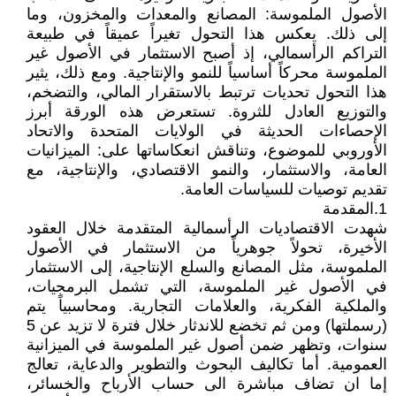
الأصول الملموسة: المصانع والمعدات والمخزون، وما
إلى ذلك. يعكس هذا التحول تغيراً عميقاً في طبيعة
التراكم الرأسمالي، إذ أصبح الاستثمار في الأصول غير
الملموسة محركاً أساسياً للنمو والإنتاجية. ومع ذلك، يثير
هذا التحول تحديات ترتبط بالاستقرار المالي، والتضخم،
والتوزيع العادل للثروة. تستعرض هذه الورقة أبرز
الإحصاءات الحديثة في الولايات المتحدة والاتحاد
الأوروبي للموضوع، وتناقش انعكاساتها على: الميزانيات
العامة، والاستثمار، والنمو الاقتصادي، والإنتاجية، مع
تقديم توصيات للسياسات العامة.
1.المقدمة
شهدت الاقتصاديات الرأسمالية المتقدمة خلال العقود
الأخيرة، تحولاً جوهرياً من الاستثمار في الأصول
الملموسة، مثل المصانع والسلع الإنتاجية، إلى الاستثمار
في الأصول غير الملموسة، التي تشمل البرمجيات،
والملكية الفكرية، والعلامات التجارية. ومحاسبياً يتم
(رسملتها) ومن ثم تخضع للاندثار خلال فترة لا تزيد عن 5
سنوات، وتظهر ضمن أصول غير الملموسة في الميزانية
العمومية. أما تكاليف البحوث والتطوير والدعاية، تعالج
إما ان تضاف مباشرة الى حساب الأرباح والخسائر،