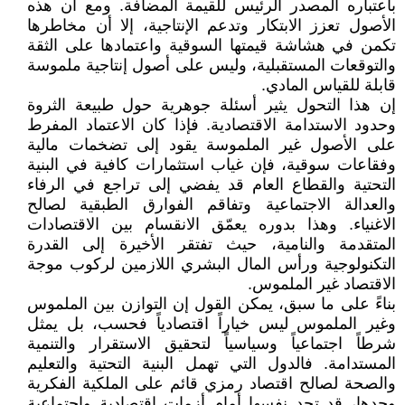
باعتباره المصدر الرئيس للقيمة المضافة. ومع أن هذه
الأصول تعزز الابتكار وتدعم الإنتاجية، إلا أن مخاطرها
تكمن في هشاشة قيمتها السوقية واعتمادها على الثقة
والتوقعات المستقبلية، وليس على أصول إنتاجية ملموسة
قابلة للقياس المادي.
إن هذا التحول يثير أسئلة جوهرية حول طبيعة الثروة
وحدود الاستدامة الاقتصادية. فإذا كان الاعتماد المفرط
على الأصول غير الملموسة يقود إلى تضخمات مالية
وفقاعات سوقية، فإن غياب استثمارات كافية في البنية
التحتية والقطاع العام قد يفضي إلى تراجع في الرفاء
والعدالة الاجتماعية وتفاقم الفوارق الطبقية لصالح
الاغنياء. وهذا بدوره يعمّق الانقسام بين الاقتصادات
المتقدمة والنامية، حيث تفتقر الأخيرة إلى القدرة
التكنولوجية ورأس المال البشري اللازمين لركوب موجة
الاقتصاد غير الملموس.
بناءً على ما سبق، يمكن القول إن التوازن بين الملموس
وغير الملموس ليس خياراً اقتصادياً فحسب، بل يمثل
شرطاً اجتماعياً وسياسياً لتحقيق الاستقرار والتنمية
المستدامة. فالدول التي تهمل البنية التحتية والتعليم
والصحة لصالح اقتصاد رمزي قائم على الملكية الفكرية
وحدها، قد تجد نفسها أمام أزمات اقتصادية واجتماعية