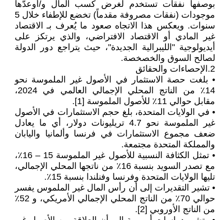
بوصفها نفقات تستخدم لغرض كسب المال و/أوعدّها
موجودات (نفقات مصروفة مقدماً) تخضع للإطفاء خلال 5
سنوات. ويعكس هذا الاتجاه صعود ما يُعرف بـ الاقتصاد
غير المادي أو الاقتصاد الافتراضي، والذي يرتكز على
أيديولوجية "الليبرالية الجديدة"، حيث يتراجع دور الدولة
لصالح السوق والخصخصة.
2.الإحصاءات والحقائق
• بلغت حصة الاستثمار في الأصول غير الملموسة نحو
14٪ من الناتج المحلي الإجمالي العالمي في 2024،
مقابل حوالي 11٪ للأصول الملموسة [1].
• في الولايات المتحدة، بلغ حجم الاستثمارات في الأصول
غير الملموسة نحو 4.7 تريليونات دولار، أي ما يعادل
ضعف مجموع الاستثمارات في فرنسا وألمانيا واليابان
والمملكة المتحدة مجتمعة.
• تمثل الكثافة النسبية للأصول غير الملموسة 15 – 16٪،
مع تصدر السويد بنسبة 16٪ من ناتجها المحلي الإجمالي،
تليها الولايات المتحدة وفرنسا وفنلندا بنسبة 15٪.
• تشير التقديرات إلى أن رأس المال غير الملموس يفسر
حوالي 70٪ من الناتج المحلي الإجمالي الأمريكي، و 52٪
من الناتج الأوروبي [2].