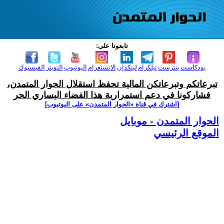
تابعونا على:
بودكاست
بنترست
تيلكرام
لينكدإن
الانستغرام
اليوتيوب
التويتر
الفيسبوك
تبرعاتكم وتبرعاتكن المالية تحفظ استقلال الحوار المتمدن،
فشاركونا في دعم استمرارية هذا الفضاء اليساري الحر
[اشترك في قناة ‫«الحوار المتمدن» على اليوتيوب]
الحوار المتمدن - موبايل
الموقع الرئيسي