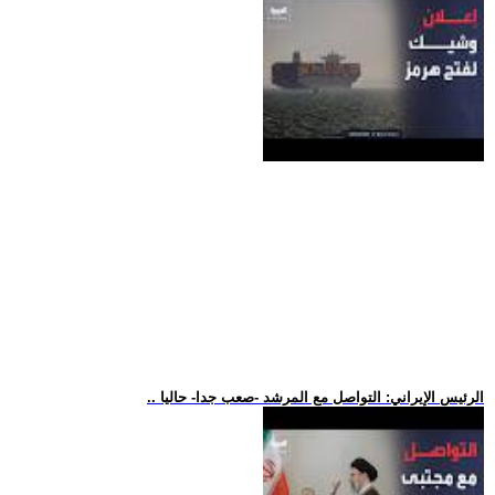
.. الرئيس الإيراني: التواصل مع المرشد -صعب جدا- حاليا