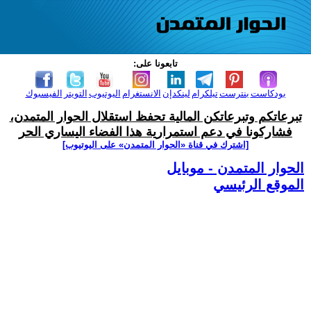
تابعونا على:
بودكاست
بنترست
تيلكرام
لينكدإن
الانستغرام
اليوتيوب
التويتر
الفيسبوك
تبرعاتكم وتبرعاتكن المالية تحفظ استقلال الحوار المتمدن،
فشاركونا في دعم استمرارية هذا الفضاء اليساري الحر
[اشترك في قناة ‫«الحوار المتمدن» على اليوتيوب]
الحوار المتمدن - موبايل
الموقع الرئيسي