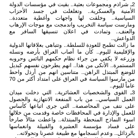
2ـ شراذم ومجموعات بعثية.. بقيت في مؤسسات الدولة
الأمنية والعسكرية.. وتغلغلت في جسد الأحزاب
السياسية.. وخلقت لها واجهات وأغطية متعددة..
ومارست سياسة التخريب واندمجت مع موجات الإرهاب
والعنف.. وتمادت في اعلان تنسيقها السافر مع
الدواعش..
ما زالت تطمح للعودة للسلطة.. وتتباهى بعلاقاتها الدولية
والإقليمية لليوم.. كأن ما أصاب العراق بأرضه ونسله
وزرعه لا يكفي من جراء نظام حكمهم البائس وحروبه
المستمرة.. الأنكى من هذا.. انهم يطرحون نفسهم كبديل
للوضع المبتذل الراهن.. متناسين انهم من أرذل واحط
من مارسوا السياسة في العراق على امتداد أكثر من 70
عاماً لليوم..
3ـ القوى والشخصيات العشائرية.. التي دخلت ميدان
العمل السياسي.. من باب المنفعة الانتهازية والحصول
على نتف من المحاصصة.. التي جرى اتباعها كأساس
للعمل والإدارة في المحافظات خاصة وقدمت من خلالها
اسوء النماذج المنحطة والمبتذلة.. واعطت مثالاً صارخاً
على فساد مؤسسة العشيرة والقبيلة وانغماسها
بالرذائل.. وعدم انسجامها مع طبيعة عصرنا وتحولاته..