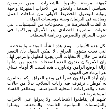
كمهنة مربحة وتاجروا بالشعارات.. ممن يوصفون
بسياسي الصدفة.. واتخذوا من الأحزاب المتهرئة واجهة
وبوابة للوصول للخطوط الأولى من ساحات العمل
وميادينه في البرلمان وبقية مؤسسات الدولة..
8ـ الفئات المنخرطة في مجموعات من المليشيات.. التي
تحولت لمشروع اقتصادي يدر الأموال ويراكمها في
جيوب السراق واللصوص وحرامية السلطة..
لكل هذه الأسباب.. ومع هذه الشلّة المبتذلة والمنحطة..
التي تعبث بشؤون العراق.. لا يمكن القبول بأن التغيير
قادم من خلال الانتخابات التي يجريا لتطبيل والتزمير لها..
وان الامريكان يعدون العدة لصفحات جديدة من شأنها
إزالة الوضع الراهن وتجاوزه.. هذه ليست الا أوهام تساق
لذر الرماد في العيون..
وان أراد العراقيون تغيراً في وضع العراق.. كما يحلمون
به كوطن.. ترفرف فيه رايات السلام.. بدلاً من حالات
العنف والصراعات المحلية المتواصلة.. ومظاهر الفساد
المستشرية فيه..
عليهم ان يقاطعوا الانتخابات.. ولا يعولوا على الأحزاب
والمؤسسات السياسية الفاسدة والمتعفنة.. ويشلوا