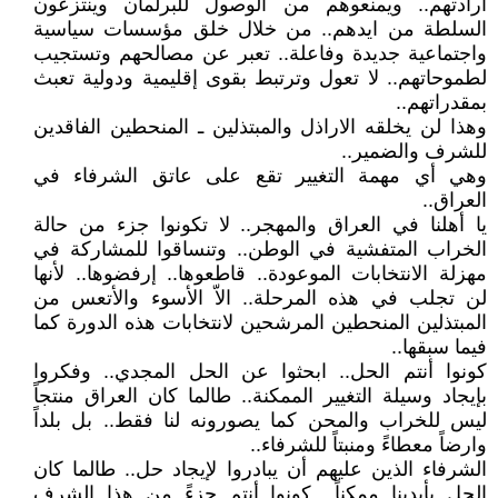
ارادتهم.. ويمنعوهم من الوصول للبرلمان وينتزعون
السلطة من ايدهم.. من خلال خلق مؤسسات سياسية
واجتماعية جديدة وفاعلة.. تعبر عن مصالحهم وتستجيب
لطموحاتهم.. لا تعول وترتبط بقوى إقليمية ودولية تعبث
بمقدراتهم..
وهذا لن يخلقه الاراذل والمبتذلين ـ المنحطين الفاقدين
للشرف والضمير..
وهي أي مهمة التغيير تقع على عاتق الشرفاء في
العراق..
يا أهلنا في العراق والمهجر.. لا تكونوا جزء من حالة
الخراب المتفشية في الوطن.. وتنساقوا للمشاركة في
مهزلة الانتخابات الموعودة.. قاطعوها.. إرفضوها.. لأنها
لن تجلب في هذه المرحلة.. الاّ الأسوء والأتعس من
المبتذلين المنحطين المرشحين لانتخابات هذه الدورة كما
فيما سبقها..
كونوا أنتم الحل.. ابحثوا عن الحل المجدي.. وفكروا
بإيجاد وسيلة التغيير الممكنة.. طالما كان العراق منتجاً
ليس للخراب والمحن كما يصورونه لنا فقط.. بل بلداً
وارضاً معطاءً ومنبتاً للشرفاء..
الشرفاء الذين عليهم أن يبادروا لإيجاد حل.. طالما كان
الحل بأيدينا ممكناً.. كونوا أنتم جزءً من هذا الشرف