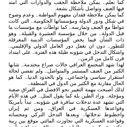
كما نعلم.. يمكن ملاحظة الحقب والدوارات التي امتد
فيها العنف وتواصل بأشكال بشعة.
كما يمكن ملاحظة فقدان مفهوم المواطنة.. وعدم وضوح
في شكل ودور الدولة ومؤسساتها الحكومية.. التي كانت
تتواطأ مع العنف وتمارسه.. كما تواطأت مع مؤسسات ما
قبل الدولة.. من خلال مؤسسة العشيرة والقبيلة.. وهو
ذات الشأن فيما يخص المؤسسات الدينية المعرقلة
للتطور.. دون ان نغفل دور العامل الدولي والإقليمي..
واشكال التدخل في شؤونه طيلة هذه الفترة.. على امتداد
قرن كامل من الزمن..
لهذا شهد المجتمع العراقي حالات صراع محتدمة.. شابها
الكثير من العنف المستمر والمتواصل.. ولم تفضي لحالة
استقرار سياسي واجتماعي.. ولو بالحدود الدنيا.. كما هو
الحال مقارنة مع الكثير من الدول في المنطقة..
لذلك أصبحت مهمة التغيير نحو الافضل في العراق صعبة
ومؤجلة.. وزاد الطين بلة كما يقول المثل.. في هذه الأيام
التي تشهد عدة تدخلات سافرة في شؤونه.. تبدأ بأمريكا
وقواعدها العسكرية في العراق.. ومن ثم إيران
واخطبوط تدخلاتها.. وبعدها التدخل التركي ومجساته
وقواعده العسكرية التي تجاوزت المائتي موقع بين ربية