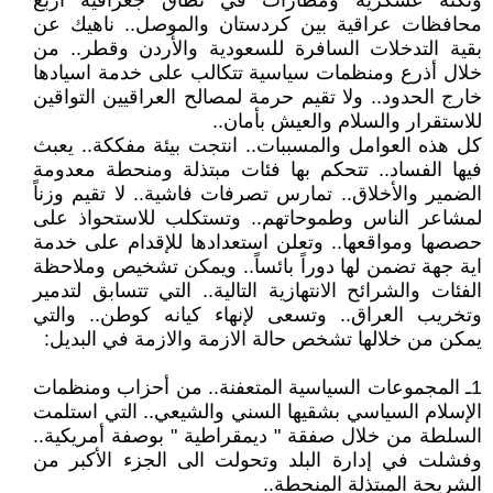
وثكنة عسكرية ومطارات في نطاق جغرافية أربع
محافظات عراقية بين كردستان والموصل.. ناهيك عن
بقية التدخلات السافرة للسعودية والأردن وقطر.. من
خلال أذرع ومنظمات سياسية تتكالب على خدمة اسيادها
خارج الحدود.. ولا تقيم حرمة لمصالح العراقيين التواقين
للاستقرار والسلام والعيش بأمان..
كل هذه العوامل والمسببات.. انتجت بيئة مفككة.. يعبث
فيها الفساد.. تتحكم بها فئات مبتذلة ومنحطة معدومة
الضمير والأخلاق.. تمارس تصرفات فاشية.. لا تقيم وزناً
لمشاعر الناس وطموحاتهم.. وتستكلب للاستحواذ على
حصصها ومواقعها.. وتعلن استعدادها للإقدام على خدمة
اية جهة تضمن لها دوراً بائساً.. ويمكن تشخيص وملاحظة
الفئات والشرائح الانتهازية التالية.. التي تتسابق لتدمير
وتخريب العراق.. وتسعى لإنهاء كيانه كوطن.. والتي
يمكن من خلالها تشخص حالة الازمة والازمة في البديل:
1ـ المجموعات السياسية المتعفنة.. من أحزاب ومنظمات
الإسلام السياسي بشقيها السني والشيعي.. التي استلمت
السلطة من خلال صفقة " ديمقراطية " بوصفة أمريكية..
وفشلت في إدارة البلد وتحولت الى الجزء الأكبر من
الشريحة المبتذلة المنحطة..