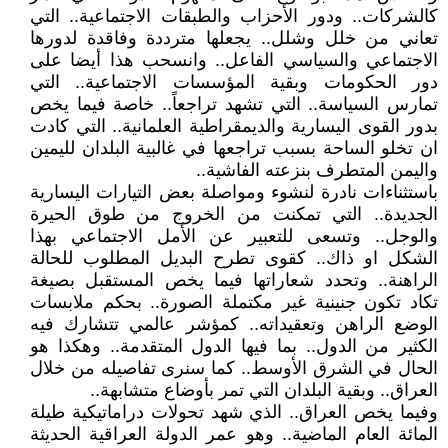
كالشركات.. ودور الأحزاب والطبقات الاجتماعية.. التي
تعاني من خلل وشلل.. يجعلها مترددة وفاقدة لدورها
الاجتماعي والسياسي الفاعل.. وانسحب هذا أيضا على
دور الحكومات وبقية المؤسسات الاجتماعية.. التي
تمارس السياسة.. التي تشهد تراجعاً.. خاصة فيما يخص
بدور القوى اليسارية والديمقراطية العلمانية.. التي كادت
ان تخلو الساحة بسبب تراجعها في غالبية البلدان لليمين
واليمن المتطرف بنزعته الفاشية..
باستثناءات نادرة لنشوء ومواصلة بعض التيارات اليسارية
الجديدة.. التي تمكنت من الخروج من طوق الحيرة
والوجل.. وتسعى للتعبير عن الأمل الاجتماعي بهذا
الشكل او ذاك.. كقوى تطرح البديل المطلوب للحالة
الراهنة.. وتحدد شعاراتها فيما يخص المستقبل بصيغة
تكاد تكون جنينية غير مكتملة الصورة.. بحكم ملابسات
الوضع الراهن وتعقيداته.. كمؤشر عالمي تتشارك فيه
الكثير من الدول.. بما فيها الدول المتقدمة.. وهكذا هو
الحال في الشرق الأوسط.. كما سنرى تفاصيله من خلال
العراق.. وبقية البلدان التي تمر بأوضاع متشابهة..
وفيما يخص العراق.. الذي شهد تحولات دراماتيكية طيلة
المائة العام الماضية.. وهو عمر الدولة العراقية الحديثة