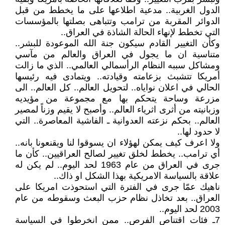
الدول الغربية.. مدعية اطلاعها على ما يخطط من قبل
الدوائر المقربة من ترامب وتتباهى بصلتها بالمؤسسات
التي تخطط لإنهاء الحالة الشاذة في العراق..
وكأن التغيير القادم سيكون جنة الله الموعودة للبشر..
متناسية ان ما يجول في العراق والعالم من مآسي
ومشاكل سببه النظام الرأسمالي العالمي.. الذي ما زالت
أمريكا تتشبث بزعامته وقيادته.. ويتمادى فيه رئيسها
الحالي في اعلان نواياه.. لتحويل العالم.. كل العالم.. الى
مزرعة وساحة يتحكم بها مع مجموعة من مؤيديه
وزبانيته من أثرى اثرياء العالم.. وأصبح لا يقيم وزناً لمصير
العالم.. بحكم نزعته العدوانية ـ الفاشية المعاصرة.. التي
لا حدود لها..
ولا اعرف كيف يمكن لهؤلاء ان يسوقوا لنا ويقنعونا بانه..
أي ترامب.. يخطط لخلق تغيير لصالح العراقيين.. كأن ما
جرى في العراق من عام 1963 لحد اليوم.. لم يكن له
علاقة بالسياسة الامريكية بهذا الشكل او ذاك..
ناهيك عمّا جرى في الفترة التي استحوذت امريكا على
العراق.. بعد تخاذل نظام حزب البعث وسقوطه من عام
2003 لحد اليوم..
7ـ فئات اقتناص الفرص.. ممن انخرطوا في السياسة