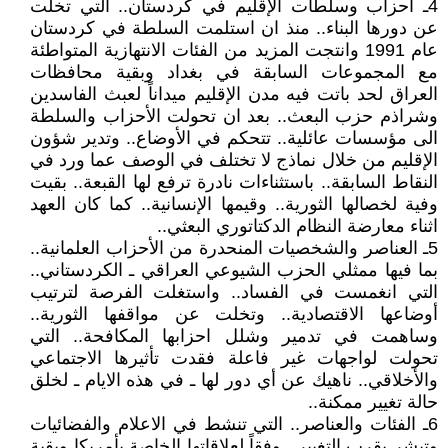
4ـ أحزاب وسلطات الإقليم في كردستان.. التي تخلت
عن دورها البناء.. منذ ان استلمت السلطة في كردستان
عام 1991 وانتجت المزيد من الفئات الانتهازية المتواطئة
مع المجموعات السابقة في بغداد وبقية محافظات
العراق لحد باتت فيه مدن الإقليم ميداناً لعبث الفاسدين
وشراذم حزب البعث.. بعد ان تحولت الأحزاب والسلطة
الى مؤسسات عائلية.. تتحكم في الأوضاع.. وتدير شؤون
الإقليم من خلال نماذج لا تختلف في الوصف عما ورد في
النقاط السابقة.. باستثناءات نادرة ترفع لها القبعة.. بقيت
وفية لخصالها الثورية.. وقيمها الإنسانية.. كما كان العهد
اثناء معارضة النظام الدكتاتوري البعثي..
5ـ العناصر والشخصيات المنحدرة من الأحزاب العلمانية..
بما فيها ممثلي الحزب الشيوعي العراقي ـ الكردستاني..
التي انغمست في الفساد.. واستغلت الفرصة لترتيب
أوضاعها الاقتصادية.. وتخلت عن مواقفها الثورية..
وساهمت في تدمير وشلل احزابها المكافحة.. التي
تحولت لواجهات غير فاعلة فقدت تأثيرها الاجتماعي
والأخلاقي.. ناهيك عن أي دور لها ـ في هذه الايام ـ لخلق
حالة تغيير ممكنة..
6ـ الفئات والعناصر.. التي تنشط في الاعلام والفضائيات
وتبشر بقرب التغيير.. وفقاً لعلاقاتها الخاصة بأمريكا وبقية