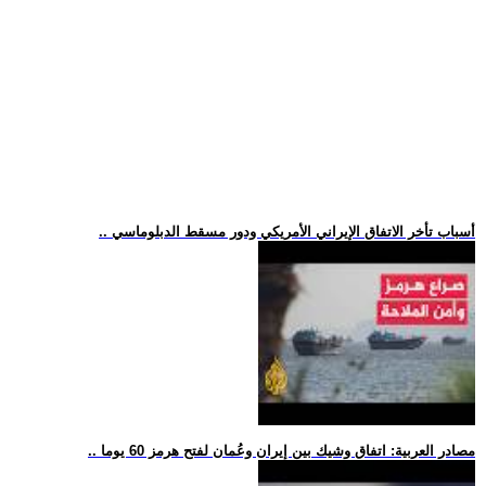
.. أسباب تأخر الاتفاق الإيراني الأمريكي ودور مسقط الدبلوماسي
.. مصادر العربية: اتفاق وشيك بين إيران وعُمان لفتح هرمز 60 يوما