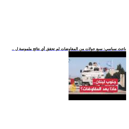
.. باحث سياسي: سبع جولات من المفاوضات لم تحقق أي نتائج ملموسة ل