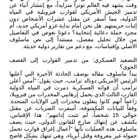
وقت يشهد فيه العالم توتراً متزايداً، مع إنتشار أنباء عن
تدمير الجيش الأمريكي لقوارب فنزويلية في المياه
الدولية، مما أسفر عن مقتل عشرات الأشخاص دون
إثبات جريمتهم. هل نحن أمام بداية غزو أمريكي جديد، أم
مجرد حملة دعائية إنتخابية؟ دعونا نغوص في التفاصيل
من خلال تحليل مفصل، مستنداً إلى نص ماسلوف
الأصلي وإقتباسات، مع دعم من تقارير دولية حديثة.
التصعيد العسكري: من تدمير القوارب إلى القصف
الجوي؟
يبدأ ماسلوف مقاله بوصف الحادثة الأخيرة التي أعلنها
الرئيس الأمريكي دونالد ترامب، حيث يقول: "أمس أعلن
ترامب أن قواته العسكرية دمرت في المياه الدولية
القارب الثالث الذي يحمل إرهابيي المخدرات من فنزويلا،
زاعماً أنهم كانوا ينقلون مخدرات إلى الولايات المتحدة.
وفقاً للبيانات المكشوفة، أسفرت الضربات عن مقتل
حوالي 15 شخصاً، لم تثبت إدانتهم". هذا الإقتباس،
يكشف عن إنتهاك صارخ للقانون الدولي، حيث يصف
ماسلوف هذه العمليات بأنها "أعمال إغراق قوارب تحمل
حمولة غير معروفة وقتل أبرياء، وهي تنتهك بشكل فاضح