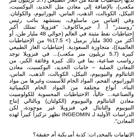
لديها إحتياطيات هائلة من الغاز الطبيعي (5.7 تريليون متر
مكعب)، بالإضافة إلى معادن مثل الحديد، البوكسيت،
النيكل، الكوبالت، الذهب، الماس، اليورانيوم، والكولتان.
وفي إقتباس من ماسلوف، يستشهد بنائب رئيس
"روسندر" أ. أ. جيرماكانوف: "فنزويلا تمتلك أكبر
إحتياطيات نفط مثبتة في العالم (حوالي 48 مليار طن، أو
أكثر من 300 مليار برميل (> 17.5% من الإحتياطيات
العالمية))، متجاوزة السعودية. إحتياطيات الغاز الطبيعي
كبيرة (5.7 تريليون متر مكعب)... في فنزويلا توجد
رواسب صناعية، بما في ذلك كبيرة وفائقة الكبر، من
المعادن الصلبة – خامات الحديد، البوكسيت، معادن
التانتالوم والنيوبيوم، النيكل، الكوبالت، الذهب، الماس،
اليورانيوم، الفحم، المواد الخام للأسمنت وغيرها من مواد
البناء، أنواع مختلفة من المواد الخام الكيميائية
والصناعية... حالياً، الاحتياطيات المحسوبة للكولومبيت
معادن التانتالوم والنيوبيوم (الكولتان) وبالتالي إنتاج
النيوبيوم والتانتال في فنزويلا غير موجودة، لكن
الدراسات الأولية لـ INGEOMIN تظهر تركيزاً كبيراً لهذه
المعادن".
الإتهامات بالمخدرات: كذبة أمريكية أم حقيقة؟