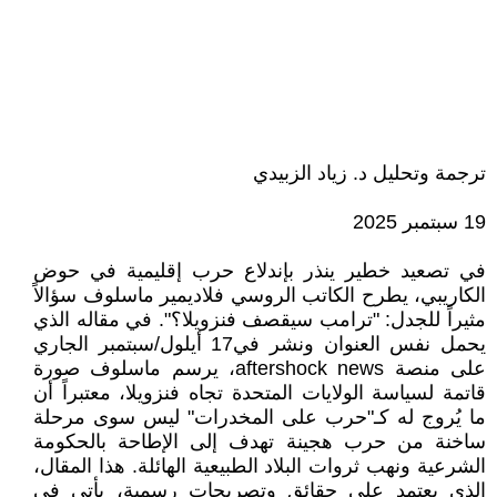
ترجمة وتحليل د. زياد الزبيدي
19 سبتمبر 2025
في تصعيد خطير ينذر بإندلاع حرب إقليمية في حوض
الكاريبي، يطرح الكاتب الروسي فلاديمير ماسلوف سؤالاً
مثيراً للجدل: "ترامب سيقصف فنزويلا؟". في مقاله الذي
يحمل نفس العنوان ونشر في17 أيلول/سبتمبر الجاري
على منصة aftershock news، يرسم ماسلوف صورة
قاتمة لسياسة الولايات المتحدة تجاه فنزويلا، معتبراً أن
ما يُروج له كـ"حرب على المخدرات" ليس سوى مرحلة
ساخنة من حرب هجينة تهدف إلى الإطاحة بالحكومة
الشرعية ونهب ثروات البلاد الطبيعية الهائلة. هذا المقال،
الذي يعتمد على حقائق وتصريحات رسمية، يأتي في