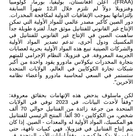
(FRAA)، أعلن أفغانستان، بوليفيا، بورما، كولومبيا
وفنزويلا دولاً لم تلتزم خلال الـ12 شهراً السابقة
بإلتزاماتها بموجب الإتفاقيات الدولية لمكافحة المخدرات.
دور الصين كأكبر مصدر عالمي للمواد الأولية التي تمكن
الإنتاج غير القانوني للفنتانيل موثق جيداً. لفترة طويلة جداً
ساهمت الصين في الإنتاج غير القانوني للفنتانيل في
المكسيك ودول أخرى، تدعم تصدير المواد الأولية
والشركات الصينية تبيع هذه المواد الأولية بحرية لعصابات
الجريمة المعروفة. في فنزويلا، النظام الإجرامي للمتهم
بتجارة المخدرات نيكولاس مادورو يقود واحدة من أكبر
شبكات تجارة الكوكايين في العالم، الولايات المتحدة
ستستمر في السعي لمحاسبة مادورو وأعضاء نظامه
الآخرين".
لكن ماسلوف يدحض هذه الإتهامات بحقائق معروفة:
"وفقاً لأحدث البيانات، في 2023 توفي في الولايات
المتحدة من جرعة زائدة من الفنتانيل حوالي 70 ألف
شخص، من الكوكايين - 30 ألفاً. المنتج الرئيسي للفنتانيل
هو المكسيك، المواد الأولية له والمعدات - الصين. إذا كان
يتم إنتاج الفنتانيل في فنزويلا، فهي كميات تافهة، حتى
ترامب لا يذكرها كمصدر. وفقاً لبيانات الأمم المتحدة، في