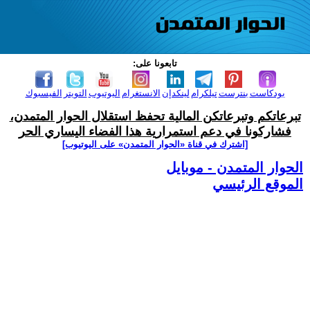
تابعونا على:
بودكاست
بنترست
تيلكرام
لينكدإن
الانستغرام
اليوتيوب
التويتر
الفيسبوك
تبرعاتكم وتبرعاتكن المالية تحفظ استقلال الحوار المتمدن،
فشاركونا في دعم استمرارية هذا الفضاء اليساري الحر
[اشترك في قناة ‫«الحوار المتمدن» على اليوتيوب]
الحوار المتمدن - موبايل
الموقع الرئيسي