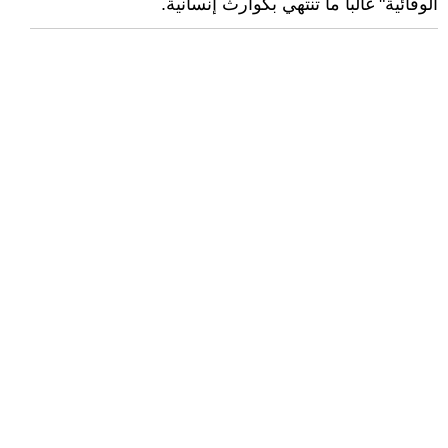
الوقائية" غالباً ما تنتهي بكوارث إنسانية.