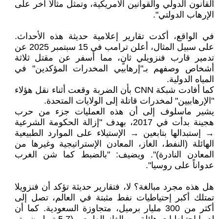
القانون الدولي والقوانين الأمريكية، وتمثل مثالاً آخر على
الإرهاب الدولتي".
في الواقع، أكدت تقارير إعلامية حديثة هذه الأحداث.
على سبيل المثال، أعلن ترامب في 15 سبتمبر 2025 عن
تدمير قارب فنزويلي ثانٍ، مما أسفر عن مقتل ثلاثة
أشخاص وصفهم بـ"إرهابيي المخدرات المؤكدين" في
المياه الدولية.
كما أفادت شبكة CNN بأن الضربة وقعت أثناء نقل هؤلاء
"الإرهابيين" لمخدرات قاتلة إلى الولايات المتحدة.
يشير ماسلوف إلى أن هذه العمليات جزء من حرب
هجينة بدأت في 2017، بهدف "إزالة الحكومة الشرعية
→ إستبدالها بتابعين → الإستيلاء على الموارد الطبيعية
الهائلة (النفط، الغاز، المعادن الإستراتيجية وغيرها من
المعادن النادرة)". ويضيف: "بالضبط كما شن الغرب
عدواناً على روسيا".
هل هذه مجرد مبالغة؟ لا، فتقارير حديثة تؤكد أن فنزويلا
تمتلك أكبر إحتياطيات نفط مثبتة في العالم، تصل إلى
أكثر من 300 مليار برميل، متجاوزة السعودية. كما أن