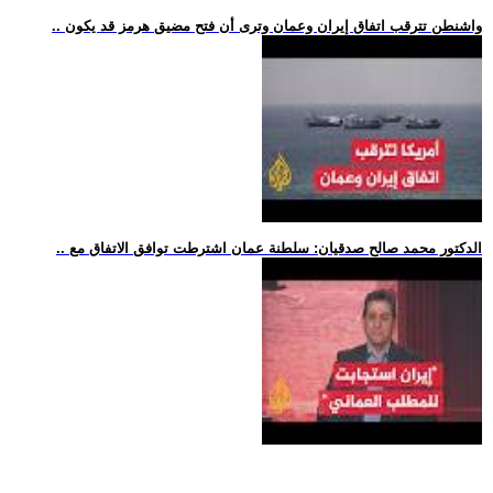
.. واشنطن تترقب اتفاق إيران وعمان وترى أن فتح مضيق هرمز قد يكون
.. الدكتور محمد صالح صدقيان: سلطنة عمان اشترطت توافق الاتفاق مع