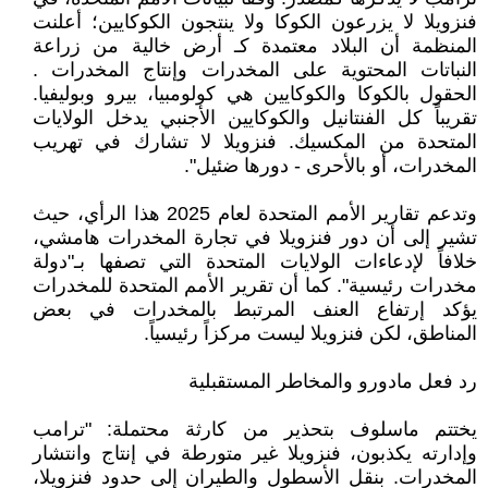
فنزويلا لا يزرعون الكوكا ولا ينتجون الكوكايين؛ أعلنت
المنظمة أن البلاد معتمدة كـ أرض خالية من زراعة
النباتات المحتوية على المخدرات وإنتاج المخدرات .
الحقول بالكوكا والكوكايين هي كولومبيا، بيرو وبوليفيا.
تقريباً كل الفنتانيل والكوكايين الأجنبي يدخل الولايات
المتحدة من المكسيك. فنزويلا لا تشارك في تهريب
المخدرات، أو بالأحرى - دورها ضئيل".
وتدعم تقارير الأمم المتحدة لعام 2025 هذا الرأي، حيث
تشير إلى أن دور فنزويلا في تجارة المخدرات هامشي،
خلافاً لإدعاءات الولايات المتحدة التي تصفها بـ"دولة
مخدرات رئيسية". كما أن تقرير الأمم المتحدة للمخدرات
يؤكد إرتفاع العنف المرتبط بالمخدرات في بعض
المناطق، لكن فنزويلا ليست مركزاً رئيسياً.
رد فعل مادورو والمخاطر المستقبلية
يختتم ماسلوف بتحذير من كارثة محتملة: "ترامب
وإدارته يكذبون، فنزويلا غير متورطة في إنتاج وانتشار
المخدرات. بنقل الأسطول والطيران إلى حدود فنزويلا،