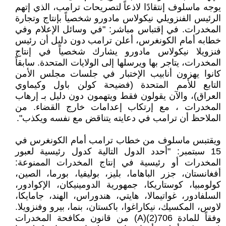
يوجه ماسلوف إنتقادًا لاذعاً لتصريحات ترامب، الذي إتهم
الرئيس الفنزويلي نيكولاس مادورو شخصياً بإنتاج وتجارة
المخدرات. في إقتباس مباشر: "في وسائل الإعلام وفي
خطابه أمام الكونغرس، أعلن ترامب دون دليل أن رئيس
فنزويلا نيكولاس مادورو يشارك شخصياً في إنتاج
المخدرات، يتاجر بها ويرسلها إلى الولايات المتحدة. سابقاً
كانوا يهزون أنابيب الإختبار في جلسات مجلس الأمن
التابع للأمم المتحدة (فضيحة كولن باول وكيماوي
العراق)، والآن يقولون فقط ويتهمون دون دليل بـ إرهاب
المخدرات ، مع إرتكاب إعدامات خارج القضاء. من
الملاحظ أن ترامب في دعايته يتناقض مع نفسه ويكذب".
ويقتبس ماسلوف من خطاب ترامب أمام الكونغرس في
15 سبتمبر: "أحدد الدول التالية كدول رئيسية لعبور
المخدرات أو رئيسية في إنتاج المخدرات الممنوعة:
أفغانستان، جزر الباهاما، بليز، بوليفيا، بورما، الصين،
كولومبيا، كوستاريكا، جمهورية الدومينيكان، الإكوادور،
السلفادور، غواتيمالا، هايتي، هندوراس، الهند، جامايكا،
لاوس، المكسيك، نيكاراغوا، باكستان، بنما، بيرو وفنزويلا.
وفقاً للمادة 706(2)(A) من قانون مكافحة المخدرات