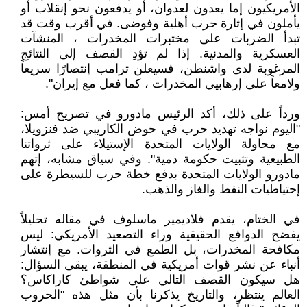
الأمريكيون إما يعدون لعدوان، أو يدفعون نحو إنقلاب أو
يأملون في إثارة حرب أهلية وفوضى. في أقرب وقت قد
تبدأ الضربات على مختبرات المخدرات ، المنشآت
العسكرية والمدنية. إذا لم تؤدِ القصف إلى النتائج
المرغوبة لدى واشنطن، فسيعلن ترامب إنتصارًا سريعاً
ولامعاً على إرهابيي المخدرات ، كما فعل مع إيران".
ورداً على ذلك، أكد الرئيس مادورو في تصريح أمس:
"اليوم نواجه تهديد حرب في حوض الكاريبي ضد فنزويلا،
مع محاولة الولايات المتحدة الإستيلاء على ثرواتنا
الطبيعية وتثبيت حكومة دمية". وفي سياق مشابه، إتهم
مادورو الولايات المتحدة بدفع خطة حرب للسيطرة على
إحتياطيات النفط والغاز والذهب.
في الختام، يقدم فلاديمير ماسلوف في مقاله تحليلاً
يفضح الدوافع الحقيقية وراء التصعيد الأمريكي: ليس
مكافحة المخدرات، بل الطمع في الثروات. مع إنتشار
أنباء عن نشر قوات أمريكية في المنطقة، يبقى السؤال:
هل سيكون القصف التالي على شواطئ كاراكاس؟
العالم ينتظر، والتاريخ يذكرنا بأن مثل هذه "الحروب