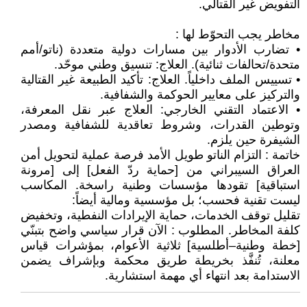
التفويض غير القتالي.
مخاطر يجب التحوّط لها :
• تضارب الأدوار بين مسارات دولية متعددة (ناتو/أمم
متحدة/تحالفات ثنائية). العلاج: تنسيق وطني موحّد.
• تسييس الملف داخلياً. العلاج: تأكيد الطبيعة غير القتالية
والتركيز على معايير الحوكمة والشفافية.
• الاعتماد التقني الخارجي: العلاج عبر نقل المعرفة،
وتوطين القدرات، وشروط تعاقدية للشفافية ومصدر
الشيفرة حين يلزم.
خاتمة : التزام الناتو طويل الأمد فرصة عملية لتحويل أمن
العراق السيبراني من [حماية ردّ الفعل] إلى [مرونة
استباقية] تقودها مؤسسات وطنية راسخة. المكاسب
ليست تقنية فحسب؛ بل مؤسسية ومالية أيضاً:
تقليل توقف الخدمات، حماية الإيرادات النفطية، وتخفيض
كلفة المخاطر. المطلوب : الآن قرار سياسي واضح بتبنّي
[خطة وطنية–أطلسية] ثلاثية الأعوام، بمؤشرات قياس
معلنة، تُنفَّذ بخريطة طريق محكمة وبإشراف يضمن
الاستدامة بعد انتهاء أي مهمة استشارية.