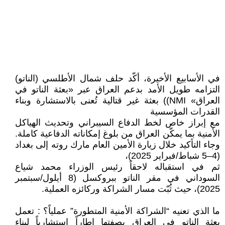
في الأسابيع الأخيرة، أكّد حلف شمال الأطلسي (الناتو)
التزامه طويل الأمد بدعم العراق عبر «بعثة الناتو في
العراق» NMI)) بعثة غير قتالية تُعنى بالاستشارة وبناء
القدرات المؤسسية
مع إبراز خاص لخط الدفاع السيبراني وتحديث الهياكل
الأمنية بما يمكّن العراق من بلوغ إمكاناته الدفاعية كاملة.
وجاء التأكيد خلال زيارة الأمين العام مارك روته إلى بغداد
(4–5 شباط/فبراير 2025)،
ثم في استقباله لاحقاً رئيس الوزراء محمد شياع
السوداني في مقر الناتو ببروكسل (8 أيلول/سبتمبر
2025)، حيث ثُبّت مسار الشراكة وركائزه العملية.
ما الذي تعنيه “الشراكة الأمنية المتطورة” عملياً؟ : تعمل
بعثة الناتو في العراق بصفتها إطاراً استشارياً لبناء