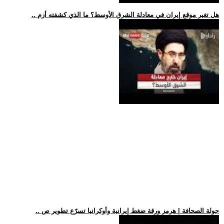
.. هل تغير موقع إيران في معادلة الشرق الأوسط؟ ما الذي كشفته أزم
.. جولة الصحافة | هرمز ورقة ضغط إيرانية وأوكرانيا تسرّع تطوير ص