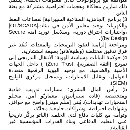
متوافقة مع بروتوكولات تبادل معلومات الحلفاء. يشمل
ذلك تمارين محاكاة وهجمات افتراضية مشتركة مع بعثة
الناتو.
3) برنامج [الجاهزية الصناعية السيبرانية] لقطاعات النفط
والكهرباء: توحيد معايير الأمن في بيئات[OT/SCADA]
،واختبارات اختراق دورية، وسلاسل توريد آمنة Secure
by Design))،
ومراجعة إلزامية لعقود البرمجيات والمعدات. تُنفّذ عبر
فرق تدقيق مختلطة (وطنية/ناتو) بصيغة استشارية.
4) حوكمة البيانات وسياسة الهوية: الانتقال التدريجي إلى
نموذج [الثقة الصفرية]، Zero Trust) ) داخل الجهات
الأمنية والخدمية، مع توحيد الهوية الرقمية متعددة
العوامل، وتقليل الامتيازات، وتسجيل مركزي للولوج
(SIEM).
5) رأس المال البشري: مسارات تدريب قيادية
ومتخصصة (قادة سيبرانيون، معماريّو أمن، محللو
استخبارات تهديدات). يُبنى [سلّم مهني] واضح مع حوافز،
وشهادات احترافية، وشراكات جامعية محليّة،
وتوأمة مع كليات دفاع لدى الحلف. (الناتو يركّز تاريخياً
على التعليم الدفاعي وبناء القدرات المؤسسية غير
القتالية).