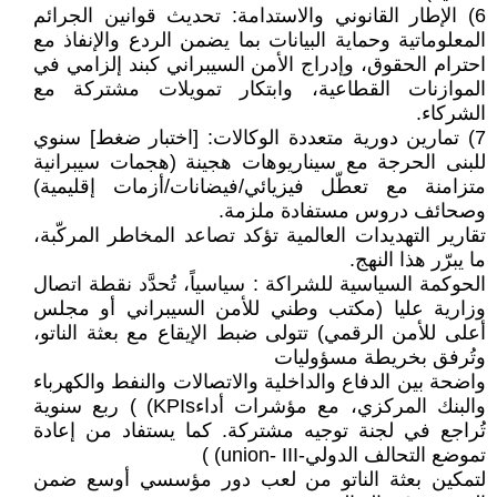
6) الإطار القانوني والاستدامة: تحديث قوانين الجرائم
المعلوماتية وحماية البيانات بما يضمن الردع والإنفاذ مع
احترام الحقوق، وإدراج الأمن السيبراني كبند إلزامي في
الموازنات القطاعية، وابتكار تمويلات مشتركة مع
الشركاء.
7) تمارين دورية متعددة الوكالات: [اختبار ضغط] سنوي
للبنى الحرجة مع سيناريوهات هجينة (هجمات سيبرانية
متزامنة مع تعطّل فيزيائي/فيضانات/أزمات إقليمية)
وصحائف دروس مستفادة ملزمة.
تقارير التهديدات العالمية تؤكد تصاعد المخاطر المركّبة،
ما يبرّر هذا النهج.
الحوكمة السياسية للشراكة : سياسياً، تُحدَّد نقطة اتصال
وزارية عليا (مكتب وطني للأمن السيبراني أو مجلس
أعلى للأمن الرقمي) تتولى ضبط الإيقاع مع بعثة الناتو،
وتُرفق بخريطة مسؤوليات
واضحة بين الدفاع والداخلية والاتصالات والنفط والكهرباء
والبنك المركزي، مع مؤشرات أداءKPIs) ) ربع سنوية
تُراجع في لجنة توجيه مشتركة. كما يستفاد من إعادة
تموضع التحالف الدولي-union- III) )
لتمكين بعثة الناتو من لعب دور مؤسسي أوسع ضمن