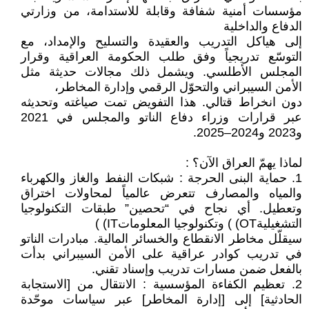
مؤسسات أمنية شفافة وقابلة للاستدامة، من وزارتي
الدفاع والداخلية
إلى هياكل التدريب والعقيدة والتسليح والإمداد، مع
التوسّع تدريجياً وفق طلب الحكومة العراقية وقرار
المجلس الأطلسي. ويشمل ذلك مجالات حديثة مثل
الأمن السيبراني والتحوّل الرقمي وإدارة المخاطر،
دون انخراط قتالي. هذا التفويض تمت صياغته وتحديثه
عبر قرارات وزراء دفاع الناتو والمجلس في 2021
و2023 و2024–2025.
لماذا يهمّ العراق الآن؟ :
1. حماية البنى الحرجة : شبكات النفط والغاز والكهرباء
والمياه والمصارف تتعرض عالمياً لمحاولات اختراق
وتعطيل. أي نجاح في “تحصين” طبقات التكنولوجيا
التشغيليةOT) ) وتكنولوجيا المعلوماتIT) )
سيقلّل مخاطر الانقطاع والخسائر المالية. مبادرات الناتو
في تدريب كوادر عراقية على الأمن السيبراني بدأت
بالفعل ضمن مسارات تدريب وإسناد تقني.
2. تعظيم الكفاءة المؤسسية : الانتقال من [الاستجابة
الحادثية] إلى [إدارة المخاطر] عبر سياسات موحّدة