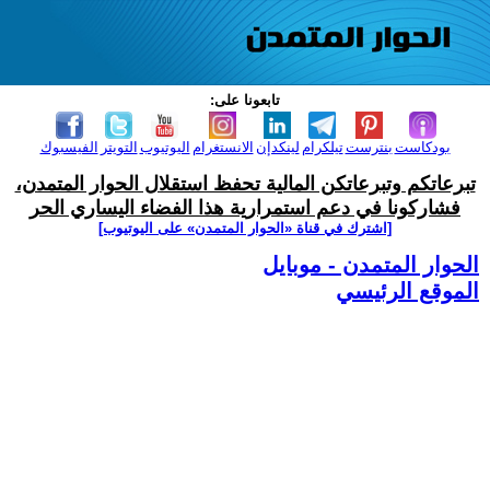
تابعونا على:
بودكاست
بنترست
تيلكرام
لينكدإن
الانستغرام
اليوتيوب
التويتر
الفيسبوك
تبرعاتكم وتبرعاتكن المالية تحفظ استقلال الحوار المتمدن،
فشاركونا في دعم استمرارية هذا الفضاء اليساري الحر
[اشترك في قناة ‫«الحوار المتمدن» على اليوتيوب]
الحوار المتمدن - موبايل
الموقع الرئيسي