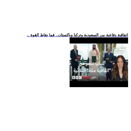
.. اتفاقية دفاعية بين السعودية وتركيا وباكستان.. فما نقاط القوة