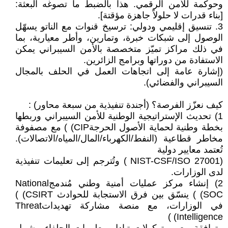
وحوكمة للأمن الرقمي. هذا بالضبط ما تصوغه البعثة:
[بناء قدرات لا حلولاً جاهزة مؤقتة].
3. تنسيق إقليمي ودولي: ترسيخ قنوات مع الناتو يسهّل
الوصول إلى شبكات خبرة، وتمارين، وأطر معيارية، بما
في ذلك مراكز تميّز متخصصة بالأمن السيبراني يمكن
الاستفادة من دوراتها وبرامج الزائرين.
(إشارة عامة إلى اتجاهات العمل في الحلف بالمجال
السيبراني والفضائي).
كيف نعزّز الفرصة؟ (أجندة تنفيذية من سبعة محاور) :
1) تحديث الإستراتيجية الوطنية للأمن السيبراني وربطها
بخطة وطنية لحماية الأصول الحرجةCIP) ) مع مصفوفة
مخاطر قطاعية (النفط/الكهرباء/المال/المياه/الاتصالات).
تُعتمد معايير دولية
(NIST-CSF/ISO 27001 ) وتُترجم إلى تعليمات تنفيذية
لدى الوزارات.
2) إنشاء مركز عمليات أمنية وطني مُندمجNational
SOC) ) ينسّق بين فرق الاستجابة للحوادث CSIRT) )
في الوزارات، مع منصة مشاركة تهديداتThreat
Intelligence) )