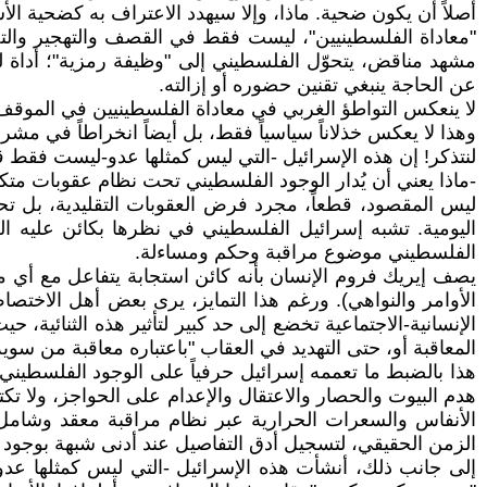
أصلاً أن يكون ضحية. ماذا، وإلا سيهدد الاعتراف به كضحية الأ
"معاداة الفلسطينيين"، ليست فقط في القصف والتهجير والتجوي
مشهد مناقض، يتحوّل الفلسطيني إلى "وظيفة رمزية"؛ أداة لت
عن الحاجة ينبغي تقنين حضوره أو إزالته.
لا ينعكس التواطؤ الغربي في معاداة الفلسطينيين في الموقف 
وهذا لا يعكس خذلاناً سياسياً فقط، بل أيضاً انخراطاً في مش
لنتذكر! إن هذه الإسرائيل -التي ليس كمثلها عدو-ليست فقط ق
-ماذا يعني أن يُدار الوجود الفلسطيني تحت نظام عقوبات مت
ليس المقصود، قطعاً، مجرد فرض العقوبات التقليدية، بل تح
اليومية. تشبه إسرائيل الفلسطيني في نظرها بكائن عليه ال
الفلسطيني موضوع مراقبة وحكم ومساءلة.
يصف إيريك فروم الإنسان بأنه كائن استجابة يتفاعل مع أي مح
الأوامر والنواهي). ورغم هذا التمايز، يرى بعض أهل الاخت
الإنسانية-الاجتماعية تخضع إلى حد كبير لتأثير هذه الثنائية،
المعاقبة أو، حتى التهديد في العقاب "باعتباره معاقبة من سوي
هذا بالضبط ما تعممه إسرائيل حرفياً على الوجود الفلسطيني،
هدم البيوت والحصار والاعتقال والإعدام على الحواجز، ولا ت
الأنفاس والسعرات الحرارية عبر نظام مراقبة معقد وشامل 
الزمن الحقيقي، لتسجيل أدق التفاصيل عند أدنى شبهة بوجود