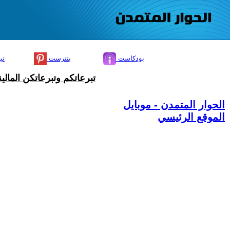
بودكاست
بنترست
تي
تبرعاتكم وتبرعاتكن المال
الحوار المتمدن - موبايل
الموقع الرئيسي