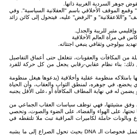
قوض جوهر السردية الغربية ذاتها.
 وقمع الموقف الأخلاقي باسم "العقلانية السياسية". وفي
 و"اللاعقلانية" و "الرفض" عليه، فيتحول إلى كائن زائد
قليمي مثير للريبة والجدل.
اس في مرآة العالم الأخلاقية
يد بيولوجي وثقافي ينبغي اجتثاثه.
لة من المكافآت والعقوبات، تتغلغل حتى أعماق التفاصيل
ق ذلك: بناء نظام عقابي-رقابي يجعل من كل حركة للفرد
ا بامتلاكه منظومة عقلية وأخلاقية (يدعوها هيغل منظومة
ي يخضع، في جوهره، لمنطق الثواب والعقاب، وأن الحياة
أو يضمن له في نهاية المطاف المكافأة أو ،على الأقل يجنبه
افأة، وفق مشيئتها، فهي توظف سياسات العقاب الجماعي من
ما تحتها، على الهواء والفضاء، على الضوء والصوت، وتحصي
وبالونات حاملة لكاميرات المراقبة تبث ملا تلتقطه في
إلى جانب ذلك، أنشأت هذه الإسرائيل -التي ليس كمثلها عدو، "بنك" معلومات بيومتري ضخم يضم قاعدة بيانات دقيقة، تشمل فحوصات الـ DNA بحيث تحول الصراع إلى ما يشبه