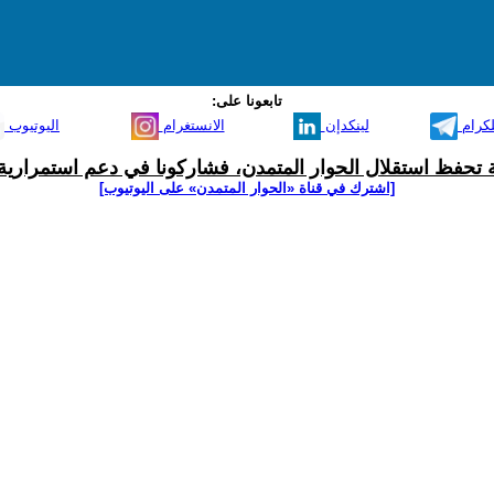
تابعونا على:
لكرام
لينكدإن
الانستغرام
اليوتيوب
ية تحفظ استقلال الحوار المتمدن، فشاركونا في دعم استمرارية 
[اشترك في قناة ‫«الحوار المتمدن» على اليوتيوب]