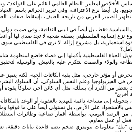
ساس الأخلاقي لمعايير "النظام العالمي القائم على القواعد"، وي
ع، بل أيضاً نزع الاعتراف، وفي تبرير الجرائم باسم "الحياد"
طهير الضمير الغربي من تاريخه العنيف، بإسقاط صفات "العنف"
السياسية فقط، بل أيضاً في البنى الثقافية، وفي صمت دولي وإ
روع نزع إنسانية الفلسطيني بصفته ضحية لا تجد صدى لها أو انعك
وة استعمارية، بل مشروع إزالة، لا ترى في الفلسطيني سوى تهد
كامل؟
ويل الحياة الفلسطينية بأكملها إلى فضاء خاضع لمنظومة شام
طاعة والولاء والصمت لتتكرم عليه بالعيش. والوسيلة لتحقي
رض أو مؤثر خارجي، مثل بقية الكائنات الحية، لكنه يتميز عنه
صاص في الفيزيولوجيا وعلم النفس السلوكي، أن السلوك البشر
 حيث ينتظر من الفرد أن يسلك، مثل أي كائن آخر، سلوكاً يقوده 
ة أخرى"
 بتحويله إلى مساحة دائمة للتهديد بالعقوبة أو الوعد بالمك
كتفي بالاستحواذ على الأرض، بل تستولي أيضاً على ما فوقها و
من الرصد اليومي، بواسطة أقمار صناعية وطائرات استطلاع 
 فعل أو عمل مقاوم.