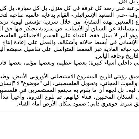
 بل أقل.
ة مرعبة على رصد كل غرفة في كل منزل، بل كل سيارة، بل كل م
وفة -على الصعيد الإسرائيلي- القيام بدعاية عالمية صاخبة ل
ع (المتعين بهذه الصفة)، من خلال سردية تؤسس لهوية ترب
ساءلة عن السياق أو الأسباب، في سردية تحتكر فيها حق الدف
وهو أمر لا يمثل فقط اعتداء على الجسم الاجتماعي الفلسطي
 الإنساني في أبسط حالاته وأشكاله. والعمل على إعادة إنتاج 
يب حياته العادية عبر الضغط المتواصل على تفاصيل معيشه ا
تاريخ وحافة اليأس.
ي داخلي أشياء كثيرة؛ بعضها عظيم، وبعضها مؤلم، بعضها ق
ميق رؤيتي لتاريخ المشروع الاستيطاني الأوروبي الأبيض، و
 والموت المجاني، وتحويل الفلسطيني، إلى "موضوع" لا "إنسان" 
 فيه.. بل لجهة أن ما يقوم به مجتمع المستعمرين في فلسطين ا
لسكان المحليين، فبناء كيانهم، ثم بلوغ الذروة، وأخيراً تبدأ 
حقق شرط جوهري ذاتي: صمود سكان الأرض أمام الفناء.