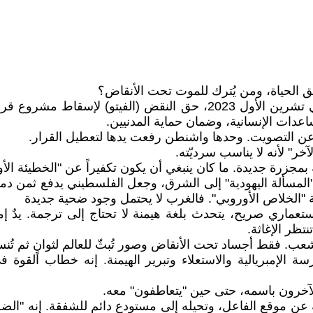
 الحياة، ومن يُترك للموت تحت الأنقاض؟
استخدمت الولايات المتحدة، للمرة الثالثة منذ بدء العدوان في تشرين ال
دات الإنسانية، وضمان حماية المدنيين.
خر" لأنه لا يناسب سرديّته.
 بمجزرة جديدة. ما كان ينبغي أن يكون تكفيراً عن "الخطيئة ا
 "المسألة اليهودية" إلى الشرق، وجعل الفلسطيني يدفع ثمن د
ية "الخلاص الأوروبي". فالغرب لا يحتمل وجود ضحية جديدة
ري صريح، يتحدث بلغة هيمنة لا تحتاج إلى ترجمة. يدٌ إمبريال
تظر الإغاثة.
 شعب. فقط أجساد تحت الأنقاض وصور تُبثّ للعالم لثوانٍ ثم تُن
الإمبريالية والاستعلاء وتبرير الهيمنة. إنه خطاب القوة ف
الآخرون باسمه، حتى حين "يتعاطفون" معه.
 موقع الفاعل، وتحيله إلى مستودع دائم للشفقة. إنه "الضحية