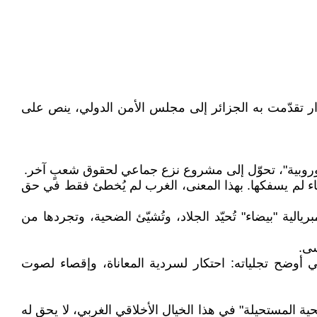
أول 2023، حق النقض (الفيتو) لإسقاط مشروع قرار تقدّمت به الجزائر إلى مجلس الأمن الدولي، ينص على
لأوروبية"، تحوّل إلى مشروع نزع جماعي لحقوق شعبٍ آخر.
ماء لم يسفكها. بهذا المعنى، الغرب لم يُخطئ فقط في حق
ية "بيضاء" تُحيّد الجلاد، وتُشيّئ الضحية، وتجردها من
سى.
ي أوضح تجلياته: احتكار لسردية المعاناة، وإقصاء لصوت
 المستحيلة" في هذا الخيال الأخلاقي الغربي، لا يحق له