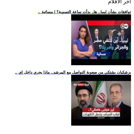
اخر الافلام
.. توافقات بشأن ليبيا.. هل بدأت ساعة التسوية؟ | مسائية
.. بزشكيان يشتكي من صعوبة التواصل مع المرشد.. ماذا يجري داخل إي