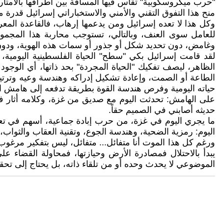
"حرب ميكروسكوبية" تقاس فيها المسافة بين أطرافها بالأمتار،
منح هذا التفوق التقني والأمني والاستخباراتي إسرائيل قدر
وكل هذا لا تعده إسرائيل ومن يدعمها إرهاب، فالقاعدة المعر
للعامل سوى العنف، وبالتالي، تستوجب محاربة هذا المجمو
وغامض، دون تحديد شكل أو جذور أو سمات هذه الهوية، ودون م
لقد قامت إسرائيل بكي "سطح" الحياة الفلسطينية اليومية، 
الظاهر، ليصف تفكيك "الحياة المجردة" بحد ذاتها، أي الوجود
الطاعة أو الصمت، وإعادة تشكيل إدراكه وهندسة وعيه وترت
حياته اليومية وفرص هندسة القوة بطريقة تدفعه إلى هامش ال
على الهامش: تحدثت اليوم مع صديق من غزة، وكلامه أثار ف
حديثه أصابني في الصميم حقاً.
ما يجري اليوم في غزة، من حرب إبادة جماعية، أسهم في تع
اليوم: رمزية الضحية، وهندسة الجوع، وتقنية العقاب والثواب،
ورغم كل هذا الموت أنا متفائل... متفائل، ليس بتفكير مرغوب
يبدأ بالاحتلال فمصادرة الأرض وحيازتها، فمحاولة القضاء على ا
الموضوعي لا يحدث وحده أو من تلقاء ذاته، بل يحتاج إلى ت