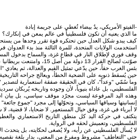
-الفيتو الأمريكي، يدٌ بيضاء تُغطي على جريمة إبادة
ما الذي يعنيه أن تكون فلسطينياً في عالم يمعن في إنكارك؟
كيف يبدو شكل العدل حين تحتكره قوة تقرر وحدها من يستحق
وقف فوري لإطلاق النار في قطاع غزة، والسماح بدخول المساع
صوّتت لصالح القرار 13 دولة من أصل 15، وامتنعت بريطانيا عن التصويت. وحدها واشنطن رفعت يدها لتعطيل القرار.
بئس الغرب حقاً، حين يدّعي تمثيل القيم والعدالة، ثم يعادي "الآ
حين يُسقط ذنوبه على الضحية الخطأ، ويعالج جراحه التاريخية
وما سُمّي "وعداً"، كان في الحقيقة صفقة استعمارية لتصدير
الفلسطيني، بل عاداه بنيوياً، لأن وجوده وتاريخه يُربكان سرد
وهذه اليد المرفوعة ليست مجرّد موقف سياسي، بل بيان استعما
إنسانيتها وسياقها السياسي، وتحوّلها إلى مجرد "جموع جائعة" تن
لا أبرياء في غزة، وفق خيال المستعمِر. لا ضحايا، لا قضية، لا
يتكثف في حركة اليد كل منطق التاريخ الاستعماري والغطرسة 
الفلسطيني، وتعميش لحقه في الرواية.
لا يُسأل الفلسطيني عن رأيه، ولا يُصغى لحكايته، بل يتحدث 
حتى "التعاطف" مشروط ومفرغ من المعنى، بدار بلغة نقصيه عن