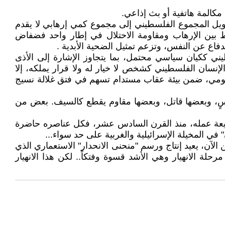
كالمة هاتفية أو بث إذاعي.
تحويل المجموع الفلسطيني إلى مجموع كمي إرهابي لا يقدم
ط بين الإرهاب ومقاومة الاحتلال في إطار واحد فضفاض
اع عن النفس، وتزعم تمثيل الضحية الأبدية .
ني ككيان سياسي محتمل، بما يتجاوز الإشارة إلى الأذى
الإنسان الفلسطيني كشخص لا خيار له ولا قرار يملكه، إلا
ليومي، ضمن بيئة عقاب مستدام تسهم في فتق غلالة نسيج
اسٍ، وبعضها قاتل، وبعضها مقاوم يقطع كالسيف. بعض من
طبيعة عمله، منذ القرن السادس عشر، فكل عناصره حاضرة
في المخيلة الإسرائيلية والغربية على حد سواء...
لآن، يعيد إنتاج ورسم "منحنى الانحدار" الاستعماري الذي
مرحلة الانهيار وهي الأشد قسوة وفتكاً.. لكن هذا الانهيار