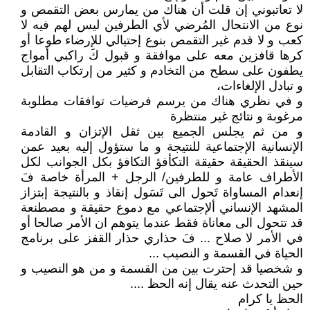
لا تعاتبوني إن قلت أن هناك من يمارس بعض التقمص و
نوع من الانتحال المُرضي لأي الطرفين ليس لهم فيه لا
كعب و لا قدم غير التقمص بنوع إحتيالي للإرضاء طوعا أو
كرها قافزين معه على موافقة و قبول كَ راكبي أمواج
يطفون على سطح من التخادم و كثير من إرتكاب التقابل
و تبادل الإلغاءات،
و في نظري هناك من يرسم فرضيات توافقات مطلوبة
مرغوبة و نتائج غير منتظرة
و من ثم يجلس الجميع بين ثقل الإتزان و القادمة
الإنسانية الإجتماعية للنتيجة و ما ستؤول إليه بعيد عمن
سينقذ الحقيقة حقيقة التكأفؤ التكافؤ بكل الجوانب لكل
الأطراف عامة و للطرفين/ الرجل + المرأة خاصة فَ
إنعدام المساواة تَحول الى تَسَول إنقاذ و بالنتيجة إبتزاز
المشهد الإنساني ألإجتماعي مع دموع حقيقة و مصطنعة
قد تتحول الى معاناة فقط عندما يتوهم ان الأمر صالحا أو
في الأمر لا صلاح ... فَ حذاري حذار القفز على برنامج
الحياة في القسمة و النصيب ...
و شخصيا قد إحترت بين من القسمة و من هو النصيب و
حين التحدث عنه يقال إنه الحظ ....
الحظ يا كرام