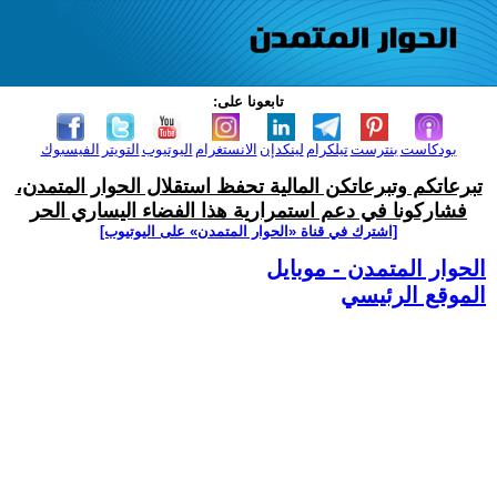
تابعونا على:
بودكاست
بنترست
تيلكرام
لينكدإن
الانستغرام
اليوتيوب
التويتر
الفيسبوك
تبرعاتكم وتبرعاتكن المالية تحفظ استقلال الحوار المتمدن،
فشاركونا في دعم استمرارية هذا الفضاء اليساري الحر
[اشترك في قناة ‫«الحوار المتمدن» على اليوتيوب]
الحوار المتمدن - موبايل
الموقع الرئيسي