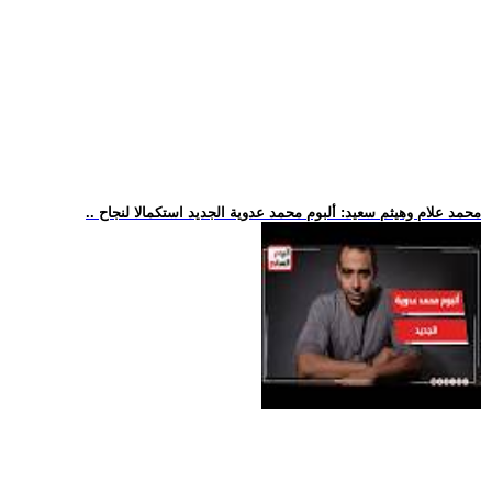
.. محمد علام وهيثم سعيد: ألبوم محمد عدوية الجديد استكمالا لنجاح