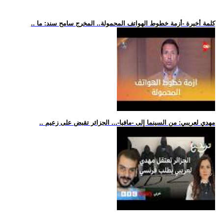
.. كلمة أخيرة -أزمة خطوط الهواتف المحمولة.. المخرج سامح سند: ما
.. مهدي لعريبي: من السينما إلى -مافيا-... الجزائر تقبض على زعيم