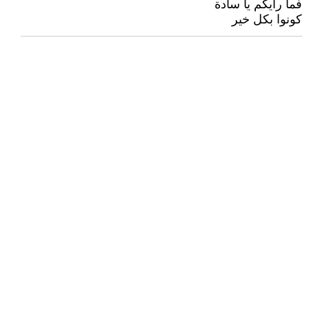
فما رأيكم يا سادة
كونوا بكل خير