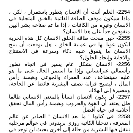
2254- العلم أثبت أن الانسان يتطور باستمرار ، لكن ،
ماذا سيكون موقف الطاقة القائمة بالخلق المتجلية في
الانسان وغيره من الكائنات ، إذا ما تم صناعة بشر آليين
متفوقين جداً على هذا الانسان؟
2255- حين منحت طاقة الخلق الانسان كل هذه الحرية
ليكون عونا لها في عملية الخلق ، هل توقعت أن ينتج
الانسان ما يتفوق عليه ذكاء وسرعة في الاستنتاج
والاجابة وإيجاد الحلول؟
2256- الانسان بشكل عام يسير في اتجاه تطور
رأسمالي غيرانساني وإذا ما استمر الحال على ما هو
عليه سيتضاعف عدد الفقراء والجوعى وهيمنة رأس
المال ، ليصبح قرابة نصف البشرية فائضا عن الحاجة،
ومصيرة إلى الهلاك
2257- لن يكون الانسان انساناً بالمعنى الانساني طالما
ظل يعتقد أن القوة والحروب وهيمنة رأس المال تحقق
أحلامه في حياة أفضل
2258- في كتابها " ما بعد الانسان " الصادر عن عالم
المعرفة ، تدخلنا الكاتبة روزي بريدوتي في عوالم مرحلية
تنتقل فيها البشرية من حالة إلى أخرى بحيث لن توجد في