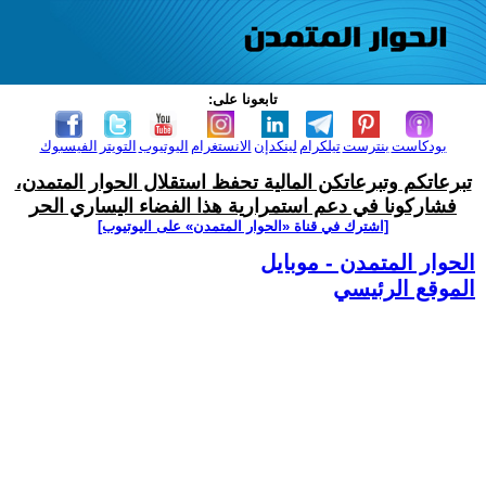
تابعونا على:
بودكاست
بنترست
تيلكرام
لينكدإن
الانستغرام
اليوتيوب
التويتر
الفيسبوك
تبرعاتكم وتبرعاتكن المالية تحفظ استقلال الحوار المتمدن،
فشاركونا في دعم استمرارية هذا الفضاء اليساري الحر
[اشترك في قناة ‫«الحوار المتمدن» على اليوتيوب]
الحوار المتمدن - موبايل
الموقع الرئيسي