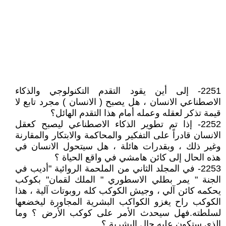
2251- إلى أين يقود التقدم التكنولوجي والذكاء
الاصطناعي الانسان ، هل يصبح ( الانسان ) مجرد تابع لا
قيمة تذكر لعقله وعمله أمام هذا التقدم الهائل؟
2252- إذا تم تطوير الذكاء الاصطناعي ليصبح كعقل
الانسان قادراً على التفكير والمحاكمة والابتكار والمقارنة
وغير ذلك ، وبقدرات هائلة ، هل سيتحول الانسان في
هذه الحال إلى كائن هامشي في واقع الحياة ؟
2253- في المجلد الثاني من الملحمة الروائية "أديب في
الجنة " يمر بطلي الاسطوري " الملك لقمان" بكوكب
يحكمه كائن آلي ، وجيش الكوكب كله روبوتات آلية ، هذا
الكوكب راح يغزو الكواكب البشرية المجاورة ليخضعها
لسلطته.فهل سيحدث الأمر على كوكب الأرض ؟ وما
الذي ستكون عليه حال البشرية ؟