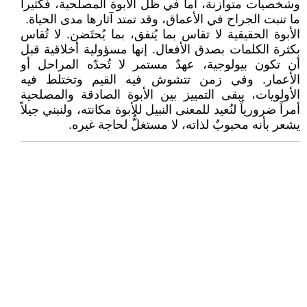
وشخصيات متوازنة، أما في ظل الأبوة المصلحية، فكثيراً
ما تنبت الجراح في الأعماق، وقد تمتد آثارها مدى الحياة.
الأبوة الحقيقية لا تقاس بما يُنفق، بما يُحتَضن. لا تُقاس
بكثرة الكلمات بصدق الأفعال. إنها مسؤولية أخلاقية قبل
أن تكون بيولوجية، عهدٌ مستمر لا تُحدّه المراحل أو
الأعمار. وفي زمن تتشوش فيه القيم وتختلط فيه
الأولويات، يبقى التمييز بين الأبوة الصادقة والمصلحية
أمراً ضرورياً لنُعيد للمعنى النبيل للأبوة مكانته، ولنبني جيلاً
يشعر بأنه محبوبٌ لذاته، لا مستغلٌّ لحاجة غيره.