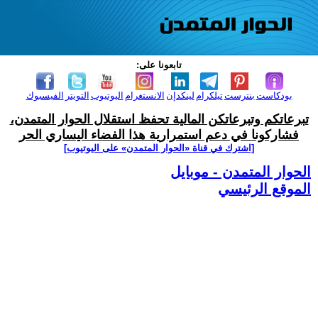
تابعونا على:
بودكاست
بنترست
تيلكرام
لينكدإن
الانستغرام
اليوتيوب
التويتر
الفيسبوك
تبرعاتكم وتبرعاتكن المالية تحفظ استقلال الحوار المتمدن،
فشاركونا في دعم استمرارية هذا الفضاء اليساري الحر
[اشترك في قناة ‫«الحوار المتمدن» على اليوتيوب]
الحوار المتمدن - موبايل
الموقع الرئيسي