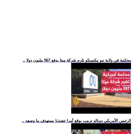
.. محكمة في ولاية نيو مكسيكو تلزم شركة ميتا بدفع 567 مليون دولا
.. الرئيس الأمريكي دونالد ترمب يوقع أمرا تنفيذيا يستهدف ما وصفه