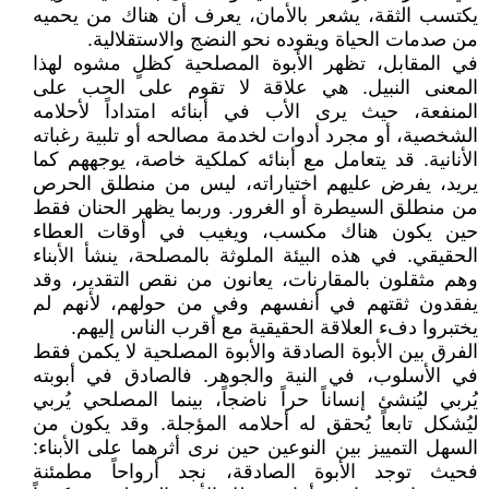
يكتسب الثقة، يشعر بالأمان، يعرف أن هناك من يحميه
من صدمات الحياة ويقوده نحو النضج والاستقلالية.
في المقابل، تظهر الأبوة المصلحية كظلٍ مشوه لهذا
المعنى النبيل. هي علاقة لا تقوم على الحب على
المنفعة، حيث يرى الأب في أبنائه امتداداً لأحلامه
الشخصية، أو مجرد أدوات لخدمة مصالحه أو تلبية رغباته
الأنانية. قد يتعامل مع أبنائه كملكية خاصة، يوجههم كما
يريد، يفرض عليهم اختياراته، ليس من منطلق الحرص
من منطلق السيطرة أو الغرور. وربما يظهر الحنان فقط
حين يكون هناك مكسب، ويغيب في أوقات العطاء
الحقيقي. في هذه البيئة الملوثة بالمصلحة، ينشأ الأبناء
وهم مثقلون بالمقارنات، يعانون من نقص التقدير، وقد
يفقدون ثقتهم في أنفسهم وفي من حولهم، لأنهم لم
يختبروا دفء العلاقة الحقيقية مع أقرب الناس إليهم.
الفرق بين الأبوة الصادقة والأبوة المصلحية لا يكمن فقط
في الأسلوب، في النية والجوهر. فالصادق في أبوبته
يُربي ليُنشئ إنساناً حراً ناضجاً، بينما المصلحي يُربي
ليُشكل تابعاً يُحقق له أحلامه المؤجلة. وقد يكون من
السهل التمييز بين النوعين حين نرى أثرهما على الأبناء:
فحيث توجد الأبوة الصادقة، نجد أرواحاً مطمئنة