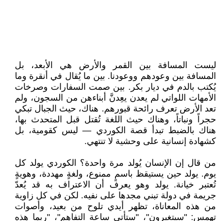
ليست المسافة بين القمر والأرض هي الأبعد، بل
المسافة بين وعودهم ووعودنا. بين ما يُقال في أنقرة وما
يُكتب بالدم في ديار بكر. بين صمت السفارات وصرخات
الأمهات اللواتي لم يعدن يعِدنَّ أبناءهن من السجون، ولم
تعد الأرض تعرف رائحة قبورهم. هناك، حيث الجبال تبكي
حجراً ونباتاً، وهناك حيث اللغة تُقتل قبل المتحدث بها،
هناك بالضبط تبدأ قصة الكوردي — ليس كقومية، بل
كشهادة إنسانية على وحشية لا تنتهي.
من قال إن الإنسان يُولد مرة واحدة؟ الكوردي يولد كل
يوم. يولد حين يستيقظ باسمٍ ممنوع، ولغةٍ مهددة، وهويةٍ
تُعتبر خيانة. يولد وهو يعرف أن الاعتراف به قد يُعدّ
جريمة في دولة تبني مجدها على نفيه. لكن في كل زاوية
من هذه المعاناة، تظهر أيدي تلوح من بعيد، وأصوات
تهمس: "سيتغيرون"، "ستأتي ساعة التفاهم"، "ربما هذه