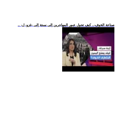
.. -صناعة الخوف-.. كيف تحول عبور المهاجرين إلى سبتة إلى -غزو- ل