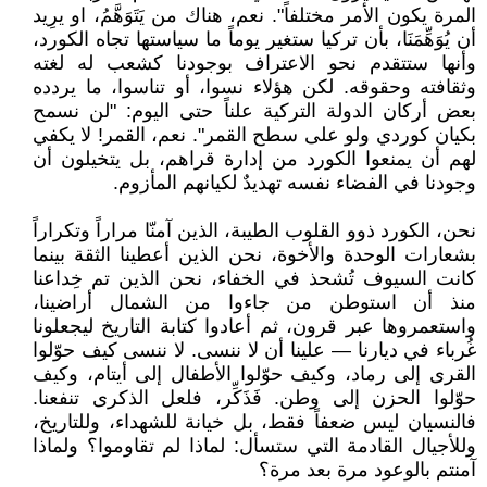
المرة يكون الأمر مختلفاً". نعم، هناك من يَتَوَهَّمُ، او يرِيد
أن يُوَهِّمَنَا، بأن تركيا ستغير يوماً ما سياستها تجاه الكورد،
وأنها ستتقدم نحو الاعتراف بوجودنا كشعب له لغته
وثقافته وحقوقه. لكن هؤلاء نسوا، أو تناسوا، ما يردده
بعض أركان الدولة التركية علناً حتى اليوم: "لن نسمح
بكيان كوردي ولو على سطح القمر". نعم، القمر! لا يكفي
لهم أن يمنعوا الكورد من إدارة قراهم، بل يتخيلون أن
وجودنا في الفضاء نفسه تهديدٌ لكيانهم المأزوم.
نحن، الكورد ذوو القلوب الطيبة، الذين آمنّا مراراً وتكراراً
بشعارات الوحدة والأخوة، نحن الذين أعطينا الثقة بينما
كانت السيوف تُشحذ في الخفاء، نحن الذين تم خِداعنا
منذ أن استوطن من جاءوا من الشمال أراضينا،
واستعمروها عبر قرون، ثم أعادوا كتابة التاريخ ليجعلونا
غُرباء في ديارنا — علينا أن لا ننسى. لا ننسى كيف حوّلوا
القرى إلى رماد، وكيف حوّلوا الأطفال إلى أيتام، وكيف
حوّلوا الحزن إلى وطن. فَذَكِّر، فلعل الذكرى تنفعنا.
فالنسيان ليس ضعفاً فقط، بل خيانة للشهداء، وللتاريخ،
وللأجيال القادمة التي ستسأل: لماذا لم تقاوموا؟ ولماذا
آمنتم بالوعود مرة بعد مرة؟