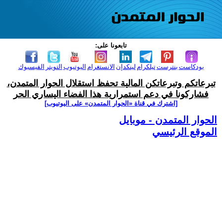
تابعونا على:
بودكاست
بنترست
تيلكرام
لينكدإن
الانستغرام
اليوتيوب
التويتر
الفيسبوك
تبرعاتكم وتبرعاتكن المالية تحفظ استقلال الحوار المتمدن،
فشاركونا في دعم استمرارية هذا الفضاء اليساري الحر
[اشترك في قناة ‫«الحوار المتمدن» على اليوتيوب]
الحوار المتمدن - موبايل
الموقع الرئيسي