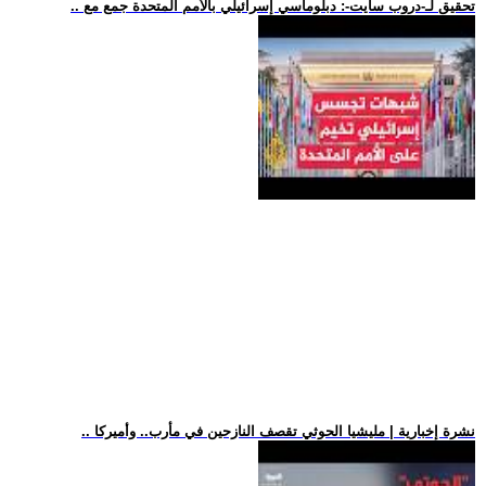
.. تحقيق لـ-دروب سايت-: دبلوماسي إسرائيلي بالأمم المتحدة جمع مع
.. نشرة إخبارية | مليشيا الحوثي تقصف النازحين في مأرب.. وأميركا