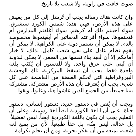
صوت خافت في زاوية، ولا شعب بلا تاريخ.
وإن كانت هناك رسالة يجب أن تُرسَل إلى كل من يعيش
على هذه الأرض، فهي هذه: شمس الكورد ستشرق.
سواء أحببتم ذلك أم كرهتم. سواء أغلقتم المدارس أم
فتحتموها. سواء أقرعتم الدساتير أم أبقيتموها مخطوطة
بالدم. لا يمكن أن تستمر دولة على الكراهية. لا يمكن أن
يقوم نظام عادل على نفي شعب كامل. لذلك، لا خيار
أمامكم إلا أن تُعيد بناء نفسها من الصفر. لا يمكن للدولة
أن تُبنى على عرق واحد، ولا للدستور أن يُكتَب بلغة
واحدة فقط. يجب أن تسقط المركزية، تلك الوحشية
البيروقراطية التي تُحكم القبضة من العاصمة على كل
شيء. يجب أن يُعترف بأن هذه الأرض مشتركة. مشتركة
بيننا جميعاً، بين الجميع الذين عاشوا هنا، وعانوا، وبقوا.
ويجب أن يُنص في دستور جديد، دستور إنساني، دستور
حياة، على أن اللغة الكوردية ايضاً لغة رسمية، وعلى أن
التعليم يجب ان يكون باللغة الكوردية ايضاً. ليس تفضيلاً،
بل عدالة. ليس منّة، بل حقاً طبيعياً. لأن من يمنع لغة
شعبه، يمنعه من أن يفكر بحرية، ومن أن يحلم بكرامة.