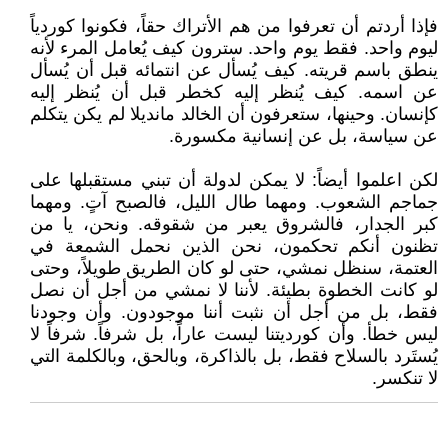
فإذا أردتم أن تعرفوا من هم الأتراك حقاً، فكونوا كوردياً
ليوم واحد. فقط يوم واحد. سترون كيف يُعامل المرء لأنه
ينطق باسم قريته. كيف يُسأل عن انتمائه قبل أن يُسأل
عن اسمه. كيف يُنظر إليه كخطر قبل أن يُنظر إليه
كإنسان. وحينها، ستعرفون أن الخالد مانديلا لم يكن يتكلم
عن سياسة، بل عن إنسانية مكسورة.
لكن اعلموا أيضاً: لا يمكن لدولة أن تبني مستقبلها على
جماجم الشعوب. ومهما طال الليل، فالصبح آتٍ. ومهما
كبر الجدار، فالشروق يعبر من شقوقه. ونحن، يا من
تظنون أنكم تحكمون، نحن الذين نحمل الشمعة في
العتمة، سنظل نمشي، حتى لو كان الطريق طويلاً، وحتى
لو كانت الخطوة بطيئة. لأننا لا نمشي من أجل أن نصل
فقط، بل من أجل أن نثبت أننا موجودون. وأن وجودنا
ليس خطأ. وأن كورديتنا ليست عاراً، بل شرفاً. شرفاً لا
يُستَرد بالسلاح فقط، بل بالذاكرة، وبالحق، وبالكلمة التي
لا تنكسر.