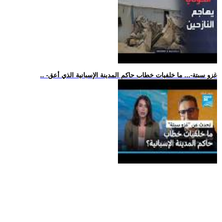
.. -غزو سبتة-... ما خلفيات خطاب حاكم المدينة الإسبانية الذي أعق