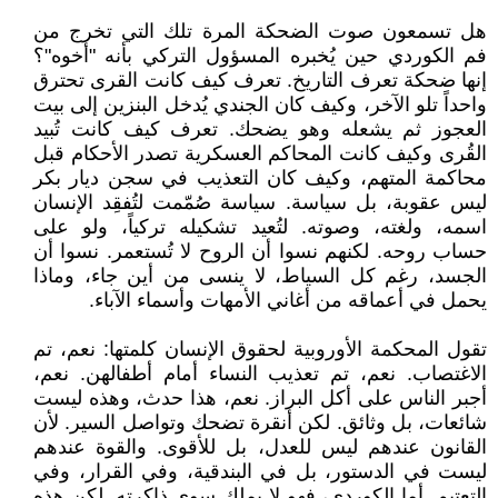
هل تسمعون صوت الضحكة المرة تلك التي تخرج من
فم الكوردي حين يُخبره المسؤول التركي بأنه "أخوه"؟
إنها ضحكة تعرف التاريخ. تعرف كيف كانت القرى تحترق
واحداً تلو الآخر، وكيف كان الجندي يُدخل البنزين إلى بيت
العجوز ثم يشعله وهو يضحك. تعرف كيف كانت تُبيد
القُرى وكيف كانت المحاكم العسكرية تصدر الأحكام قبل
محاكمة المتهم، وكيف كان التعذيب في سجن ديار بكر
ليس عقوبة، بل سياسة. سياسة صُمّمت لتُفقِد الإنسان
اسمه، ولغته، وصوته. لتُعيد تشكيله تركياً، ولو على
حساب روحه. لكنهم نسوا أن الروح لا تُستعمر. نسوا أن
الجسد، رغم كل السياط، لا ينسى من أين جاء، وماذا
يحمل في أعماقه من أغاني الأمهات وأسماء الآباء.
تقول المحكمة الأوروبية لحقوق الإنسان كلمتها: نعم، تم
الاغتصاب. نعم، تم تعذيب النساء أمام أطفالهن. نعم،
أجبر الناس على أكل البراز. نعم، هذا حدث، وهذه ليست
شائعات، بل وثائق. لكن أنقرة تضحك وتواصل السير. لأن
القانون عندهم ليس للعدل، بل للأقوى. والقوة عندهم
ليست في الدستور، بل في البندقية، وفي القرار، وفي
التعتيم. أما الكوردي، فهو لا يملك سوى ذاكرته. لكن هذه