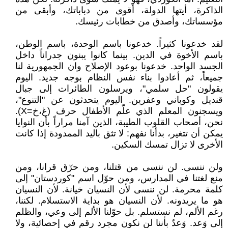
الذاكرة، أيتها الدولة، أقوى من دباباتك، وأبقى من
مؤسساتك، وأصدق من خطابات رئيسك.
لقد خدعونا كثيراً. خدعونا باسم الوحدة، باسم الوطن،
باسم الأخوة في الدين. بينما كانوا يبنون جدراناً داخل
الجسد الواحد. خدعونا بوعود الإصلاح وان الجمهورية لنا
جميعاً، ثم أعادوا بناء نفس النظام بوجه جديد. اليوم
يقولون "حل سلمي"، ويرسلون الطائرات إلى جبال
قنديل وكوباني وعفرين. اليوم يتحدثون عن "التنوع"،
ويسجنون المعلم الذي علّم الأطفال حرف (غ،خ=X).
نحن، أصحاب القلوب الطيبة، الذين آمنا مراراً بأن النوايا
يمكن أن تتغير، بدأنا نفهم: لا تثق باليد الممدودة إذا كانت
الأخرى لا تزال تمسك السكين.
ولن ننسى. لن ننسى من قتلنا، ومن حرّق قرانا، ومن
منع لغتنا في المدارس، ومن حوّل اسم "كوردستان" إلى
كلمة محرمة. لن ننسى لأن النسيان خيانة. لأن النسيان
هو ما يريدونه. لأن النسيان هو بداية الاستسلام. لكننا،
رغم الألم، لم نستسلم. بل حوّلنا الألم إلى وعي، والظلم
إلى وَعد. وَعدٌ بأننا لن نكون مجرد رقم في إحصائية، ولا