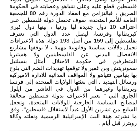
فلسطين قطع عليه وعلى نتنياهو وعصابته في الحكومة
الطريق ، فبالتزامن مع انعقاد الدورة رقم 80 للجمعية
العامة للأمم المتحدة، سوف تحصل دولة فلسطين على
اعتراف 10 دول جديدة لها وزنها ، بينها دول كبرى
كبريطانيا وفرنسا، ليصل عدد الدول التي تعترف
بفلسطين إلى 159 من أصل 193 دولة. هذه الاعترافات
تحمل دلالات سياسية وقانونية مهمة ، لا يوقفها مشاريع
الانفصال المدني عن الفلسطينيين ولا هستيريا
المتطرفين في حكومة الاحتلال أمثال بتسلئيل
سموتريتش وبن غفير ولا توقفها تهديدات الضم التي يلوح
بها بنيامين نتنياهو ولا المواقف العدائية للادارة الاميركية
ورسائل التهديد ، التي بعثتها الولايات المتحدة إلى فرنسا
وبريطانيا وغيرهما من الدول في العاشر من ايلول
الجاري التي " تعتبر الاعتراف بدولة فلسطين مخالفة
لمصالح السياسة الخارجية للولايات المتحدة، وتجعل
السابع من تشرين الأول عيداً لاستقلال فلسطين"، وفق
ما نشرته هيئة البث الإسرائيلية الرسمية ونقلته وكالة
رويترز قبل أيام .