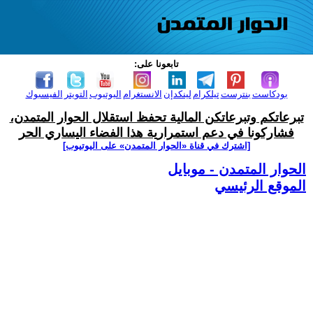
تابعونا على:
بودكاست
بنترست
تيلكرام
لينكدإن
الانستغرام
اليوتيوب
التويتر
الفيسبوك
تبرعاتكم وتبرعاتكن المالية تحفظ استقلال الحوار المتمدن،
فشاركونا في دعم استمرارية هذا الفضاء اليساري الحر
[اشترك في قناة ‫«الحوار المتمدن» على اليوتيوب]
الحوار المتمدن - موبايل
الموقع الرئيسي