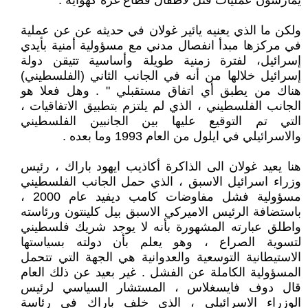
يمارسون عمليات قتل لأطفال قطاع غزة كهواية .
ولكن ما الذي يعنيه يائير غولان في حديثه عن عن عملية
في مركزها مبدأ انفصال مدني مع مسؤولية أمنية بأيدي
إسرائيل، لفترة زمنية طويلة وأساسية تتيقن دولة
إسرائيل خلالها من أنه في الجانب الثاني (الفلسطيني)
هناك من يطبق أي اتفاق مستقبلي " . وهل فعلا هو
الجانب الفلسطيني ، الذي لم يلتزم بتطبيق الاتفاقيات ،
التي تم التوقيع عليها بين الجانبين الفلسطيني
والاسرائيلي في ايلول من العام 1993 وما بعده .
هنا يعيد غولان الى الذاكرة أكاذيب ايهود باراك ، رئيس
وزراء اسرائيل الاسبق ، الذي حمل الجانب الفلسطيني
مسؤولية فشل مفاوضات كامب ديفيد عام 2000 ،
باستضافة الرئيس الاميركي الاسبق بيل كلينتون ورئاسته
واطلق عبارته المشهورة بأنه لا يوجد شريك فلسطيني
لتسوية الصراع ، وهو يعلم بأن دولته بسياستها
الاستيطانية التوسعية والعدوانية هي الجهة التي تتحمل
المسؤولية الكاملة عن الفشل . غير بعيد عن ذلك العام
قال دوف فايسغلاس ، المستشار السياسي لرئيس
الوزراء الاسرائيلي ، الذي خلف باراك في رئاسة