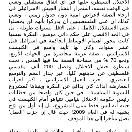
الاحتلال السيطرة عليها في اي اتفاق مستقبلي وتعني
في الوقت نفسه، استمرار انتشار الجيش الاسرائيلي في
ارجاء الضفة لاغراض امنية دون جدول زمني ، وتعني
كذلك ان على الفلسطينيين أن يدركوا بأنهم لن يحصلوا
على الاستقلال الكامل ، على الاقل لسنوات طويلة ، بل
في الحد الاقصى على حكم ذاتي موسع . الفكرة نفسها
كانت محور اهتمام الاوساط الحاكمة في اسرائيل قبل
عشر سنوات وكان لها تأييد واسع في الكنيست
الاسرائيلي ، ضفة غربية محاصرة من الجهات الأربع،
ونحو 70 % من مساحة الضفة بما فيها القدس ، تحت
سيطرة جيش الاحتلال وفصل 200 ألف مقدسي
فلسطيني عن مدينتهم كليا، عبر جدار الضم والتوسع
العنصري . حزب العمل الاسرائيلي ، اكبر احزاب
المعارضة آنذاك كان يدافع عن الفكرة ويتبناها كمشروع
للتسوية السياسية ، في حين كان واضحا من خطابات
رئيس حكومة الاحتلال بنيامين نتنياهو أمام الكنيست في
حينه أنه ليس فقط يتبنى المشروع، بل إنه أول من لوّح
بشبيه له في العام 2009؛ حيث قال إن حزب ‘العمل’
يصل متأخرا إلى هذا الموقف.
يائير غولان وصل متأخرا ، فالاعتراف الدولي بدولة