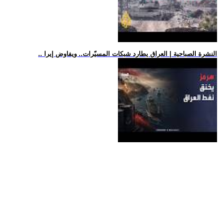
.. النشرة الصباحية | العراق يطارد شبكات المسيّرات.. ويفاوض إيرا