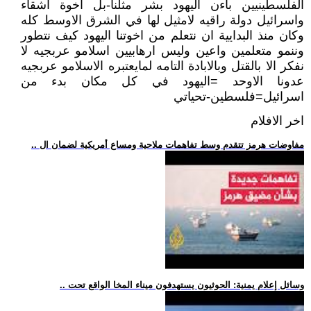
الفلسطينيين باءن اليهود بشر مثلنا-بل اخوة اشقاء
واسرائيل دولة راقيه لامثيل لها في الشرق الاوسط كله
وكان منذ البدايية ان نتعلم من اخوتنا اليهود كيف نتطور
وننمو متعلمين واعين وليس ارهابيين اسلامو عربجيه لا
نفكر الا بالقتل وبالابادة التامه لمايعتبره الاسلامو عربجيه
عدونا الاوحد =اليهود في كل مكان بدء من
اسرائيل=فلسطين-تحياتي
اخر الافلام
.. مفاوضات هرمز تتقدم وسط تفاهمات ملاحية ومساع أمريكية لضمان ال
.. وسائل إعلام يمنية: الحوثيون يستهدفون ميناء المخا الواقع تحت