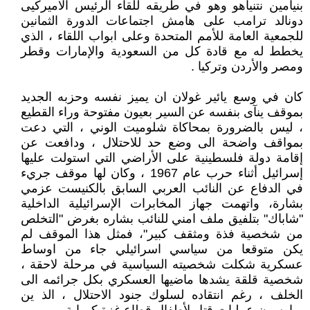
بنيامين نتنياهو وهو في طريقه للقاء الرئيس الاميركيى
دونالد ترامب على هامش اجتماعات الدورة الثمانين
للجمعية العامة للأمم المتحدة وعلى ابواب اللقاء ، الذي
يخطط له مع قادة كل من السعودية والإمارات وقطر
ومصر والأردن وتركيا .
كان في وسع يائير غولان ان يميز نفسه وحزبه الجديد
بموقف ينآى بنفسه عن السير بعيون مفتوحة وراء القطيع
، ليس بالضرورة بمحاكاة شلوميت الوني ، التي دعت
بمواقف واضحة الى وضع حد للاحتلال ، ودافعت عن
إقامة دولة فلسطينية على الأراضي التي استولت عليها
إسرائيل أثناء حرب عام 1967 ، وكان لها موقف جريء
في الدفاع عن النائب العربي السابق بالكنيست عزمي
بشارة، واتهمت جهاز المخابرات الإسرائيلية الداخلية
"شاباك" بتلفيق ملف امني للنائب بشاره بغرض "التخلص
من شخصية فذة ومثقف كبير"، فمثل هذا الموقف لم
يكن متوقعا من سياسي اسرائيلي جاء من اوساط
عسكرية شكلت شخصيته السياسية في مرحلة لاحقة ،
شخصية قلقة يشدها ماضيها العسكري بكل جرائمه الى
الخلف ، رغم انتقاده لسلوك جنود الاحتلال ، الذ ين