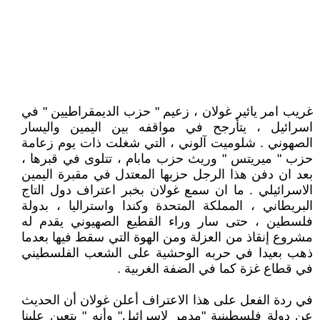
غريب امر يائير غولان ، زعيم " حزب الديمقراطيين " في
اسرائيل ، يتأرجح في مواقفه بين اليمين واليسار
الصهوني . شلوميت آلوني ، التي شغلت ذات يوم زعامة
حزب " ميريتس " وريث حزب مابام ، تتلوى في قبرها ،
بعد ان دفن هذا الرجل حزبها المعتدل في مقبرة اليمين
الاسرائيلي . ما ان سمع غولان بخبر اعتراف دول التاج
البريطاني ، المملكة المتحدة وكندا واستراليا ، بدولة
فلسطين ، حتى سار وراء القطيع الصهيوني يقدم له
مشروع إنقاذ من العزلة ومن الهوة التي سقط فيها بعدما
ذهب بعيدا في حربه الوحشية على الشعب الفلسطيني
في قطاع غزة كما في الضفة الغربية .
في ردة الفعل على هذا الاعتراف أعلن غولان أن الحديث
عن دولة فلسطينية "مدمر لإسرائيل" وأنه " يتعين علينا