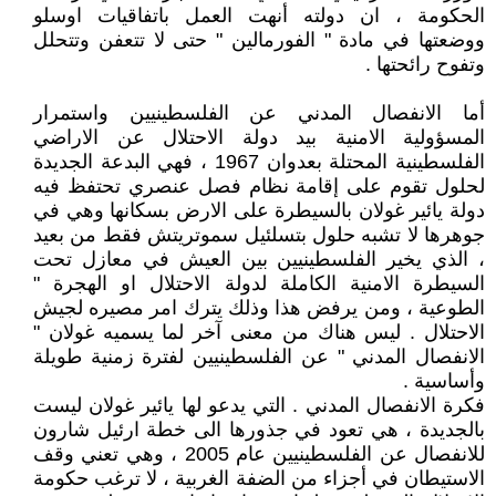
الحكومة ، ان دولته أنهت العمل باتفاقيات اوسلو
ووضعتها في مادة " الفورمالين " حتى لا تتعفن وتتحلل
وتفوح رائحتها .
أما الانفصال المدني عن الفلسطينيين واستمرار
المسؤولية الامنية بيد دولة الاحتلال عن الاراضي
الفلسطينية المحتلة بعدوان 1967 ، فهي البدعة الجديدة
لحلول تقوم على إقامة نظام فصل عنصري تحتفظ فيه
دولة يائير غولان بالسيطرة على الارض بسكانها وهي في
جوهرها لا تشبه حلول بتسلئيل سموتريتش فقط من بعيد
، الذي يخير الفلسطينيين بين العيش في معازل تحت
السيطرة الامنية الكاملة لدولة الاحتلال او الهجرة "
الطوعية ، ومن يرفض هذا وذلك يترك امر مصيره لجيش
الاحتلال . ليس هناك من معنى آخر لما يسميه غولان "
الانفصال المدني " عن الفلسطينيين لفترة زمنية طويلة
وأساسية .
فكرة الانفصال المدني . التي يدعو لها يائير غولان ليست
بالجديدة ، هي تعود في جذورها الى خطة ارئيل شارون
للانفصال عن الفلسطينيين عام 2005 ، وهي تعني وقف
الاستيطان في أجزاء من الضفة الغربية ، لا ترغب حكومة