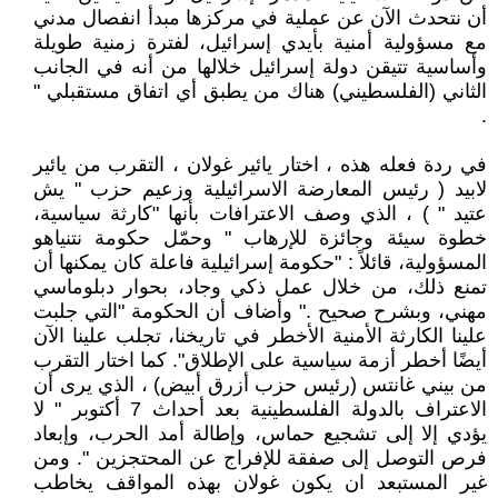
أن نتحدث الآن عن عملية في مركزها مبدأ انفصال مدني
مع مسؤولية أمنية بأيدي إسرائيل، لفترة زمنية طويلة
وأساسية تتيقن دولة إسرائيل خلالها من أنه في الجانب
الثاني (الفلسطيني) هناك من يطبق أي اتفاق مستقبلي "
.
في ردة فعله هذه ، اختار يائير غولان ، التقرب من يائير
لابيد ( رئيس المعارضة الاسرائيلية وزعيم حزب " يش
عتيد " ) ، الذي وصف الاعترافات بأنها "كارثة سياسية،
خطوة سيئة وجائزة للإرهاب " وحمّل حكومة نتنياهو
المسؤولية، قائلاً : "حكومة إسرائيلية فاعلة كان يمكنها أن
تمنع ذلك، من خلال عمل ذكي وجاد، بحوار دبلوماسي
مهني، وبشرح صحيح ." وأضاف أن الحكومة "التي جلبت
علينا الكارثة الأمنية الأخطر في تاريخنا، تجلب علينا الآن
أيضًا أخطر أزمة سياسية على الإطلاق". كما اختار التقرب
من بيني غانتس (رئيس حزب أزرق أبيض) ، الذي يرى أن
الاعتراف بالدولة الفلسطينية بعد أحداث 7 أكتوبر " لا
يؤدي إلا إلى تشجيع حماس، وإطالة أمد الحرب، وإبعاد
فرص التوصل إلى صفقة للإفراج عن المحتجزين ". ومن
غير المستبعد ان يكون غولان بهذه المواقف يخاطب