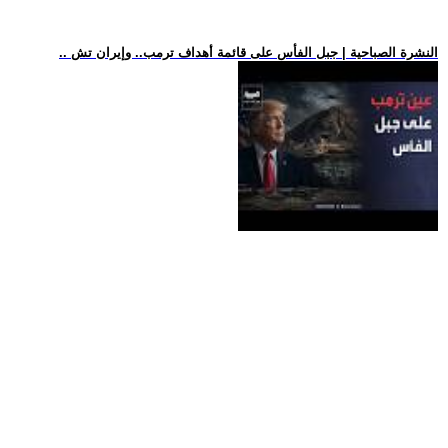
.. النشرة الصباحية | جبل الفأس على قائمة أهداف ترمب.. وإيران تش