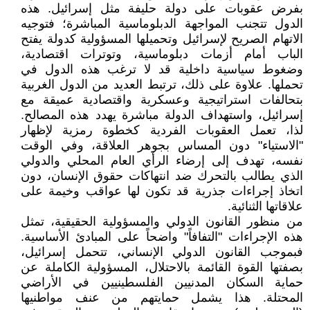
بفرض عقوبات على دولة حليفة مثل إسرائيل. هذه
الدول تتجنب المواجهة الدبلوماسية المباشرة؛ فتوجيه
الاتهام الصريح لإسرائيل وتحميلها المسؤولية كدولة يفتح
الباب أمام أزمات دبلوماسية، وتوترات اقتصادية،
وضغوط سياسية داخلية قد لا ترغب هذه الدول في
تحملها. علاوة على ذلك، ترتبط العديد من الدول الغربية
بتحالفات استراتيجية وعسكرية واقتصادية عميقة مع
إسرائيل، واستهداف الدولة مباشرة يهدد هذه المصالح.
لذا، تعمل العقوبات الفردية كخطوة رمزية لإظهار
"الاستياء" دون المساس بجوهر العلاقة، وفي الوقت
نفسه، تهدف إلى إرضاء الرأي العام المحلي والدولي
الذي يطالب بالتحرك ضد انتهاكات حقوق الإنسان، دون
اتخاذ إجراءات جذرية قد تكون لها عواقب وخيمة على
علاقاتها الثنائية.
من منظور القانون الدولي والمسؤولية الحقيقية، تمثل
هذه الإجراءات "التفافاً" واضحاً على المبادئ الأساسية.
فبموجب القانون الدولي الإنساني، تتحمل إسرائيل،
بصفتها القوة القائمة بالاحتلال، المسؤولية الكاملة عن
حماية السكان المدنيين الفلسطينيين في الأراضي
المحتلة. هذا يشمل حمايتهم من عنف مواطنيها