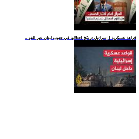
.. قراءة عسكرية | إسرائيل ترسّخ احتلالها في جنوب لبنان عبر القو