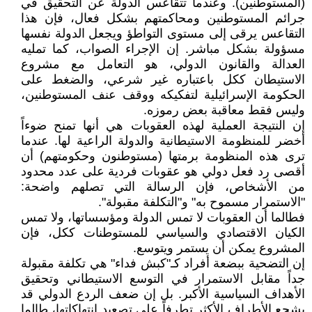
(المستوطنين). وعندما تتقاعس الدولة عن التحقيق في
جرائم المستوطنين ومحاكمتهم بشكل فعال، فإن هذا
التقاعس يرقى إلى مستوى التواطؤ ويجعل الدولة نفسها
مسؤولة بشكل مباشر. إن الإجراء الصواب، كما تمليه
العدالة والقانون الدولي، هو التعامل مع مشروع
الاستيطان ككل باعتباره غير شرعي، والضغط على
الحكومة الإسرائيلية لتفكيكه ووقف عنف المستوطنين،
وليس فقط معاقبة بعض رموزه.
إن النتيجة العملية لهذه العقوبات هي أنها تمنح ضوءاً
أخضر للمنظومة الاستيطانية والدولة الراعية لها. عندما
ترى هذه المنظومة برمتها (مستوطنون وحكومتهم) أن
أقصى رد فعل دولي هو عقوبات فردية على عدد محدود
من الأشخاص، فإن الرسالة التي تصلهم واضحة:
"الاستمرار مسموح به" و"التكلفة مقبولة".
فطالما أن العقوبات لا تمس الدولة ومؤسساتها، ولا تمس
الكيان الاقتصادي والسياسي للمستوطنات ككل، فإن
المشروع يمكن أن يستمر ويتوسع.
إن التضحية ببضعة أفراد كـ"كبش فداء" هي تكلفة مقبولة
جداً مقابل الاستمرار في التوسع الاستيطاني وتحقيق
الأهداف السياسية الأكبر. بل إن ضعف الردع الدولي قد
يشجع الأطراف الأكثر تطرفاً على تصعيد انتهاكاتها، طالما