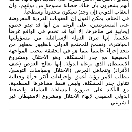
أنهم يشعرون بأن هناك حصانة ممنوحة من دولتهم، وأن
العقاب الدولي (إن وجد) سيكون محدوداً وسطحياً.
في الختام، يمكن القول إن العقوبات الفردية المفروضة
على المستوطنين، على الرغم من أنها قد تبدو خطوة
إيجابية في ظاهرها، إلا أنها قد تخدم في الواقع غرضاً
عكسياً. إنها تبرئ الدولة الإسرائيلية من مسؤوليتها
المباشرة، وتسمح للمجتمع الدولي بالظهور بمظهر من
يتخذ إجراءً حاسماً بينما هو في الحقيقة يتجنب المواجهة
الحقيقية مع جذر المشكلة، وهو الاحتلال ومشروع
الاستيطان الذي ترعاه الدولة. إنها تعالج العرَض (عنف
الأفراد) وتتجاهل المرض (الاحتلال وسياسات التوسع).
يتطلب الأمر رؤية أعمق وإجراءات أكثر جرأة وفعالية
تتناول جذر المشكلة، وليس فقط مظاهرها السطحية،
مع التأكيد على ضرورة المساءلة الشاملة والضغط
الدولي الحقيقي لإنهاء الاحتلال ومشروع الاستيطان غير
الشرعي.