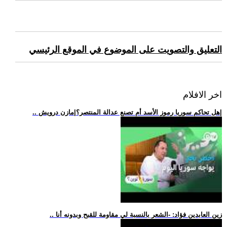
التعليق والتصويت على الموضوع في الموقع الرئيسي
اخر الافلام
.. هل تحاكم سوريا رموز الأسد أم تصنع عدالة المنتصر؟|مازن درويش|
.. زين العابدين فؤاد: -الشعر بالنسبة لي مقاومة للقبح وبدونه أنا