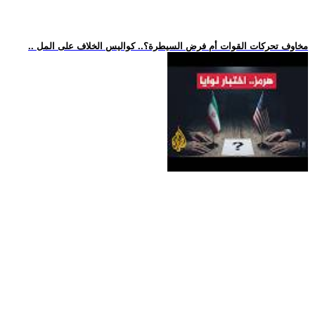
.. مخاوف تحركات القوات أم فرض السيطرة؟.. كواليس الخلاف على المل