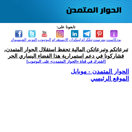
تابعونا على:
بودكاست
بنترست
تيلكرام
لينكدإن
الانستغرام
اليوتيوب
التويتر
الفيسبوك
تبرعاتكم وتبرعاتكن المالية تحفظ استقلال الحوار المتمدن،
فشاركونا في دعم استمرارية هذا الفضاء اليساري الحر
[اشترك في قناة ‫«الحوار المتمدن» على اليوتيوب]
الحوار المتمدن - موبايل
الموقع الرئيسي