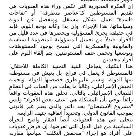
إن الفكرة المحورية التي تكمن وراء هذه العقوبات هي
تقديم المستوطنين كـ"عناصر متطرفة" أو "تفاحات
فاسدة" تعمل بشكل مستقل ومنفصل عن الدولة
وسياساتها. هذا الإجراء، وإن بدا وكأنه يوجه اللوم، فإنه
في حقيقته يجزئ المسؤولية ويحصرها في عدد قليل من
الأفراد. فبدلاً من تحميل المسؤولية للمنظومة السياسية
والقانونية والعسكرية التي تسمح بوجود المستوطنات
وتوسعها وتحمي عنف المستوطنين، يتم إلقاء اللوم على
أفراد محددين.
هذا التكتيك يتجاهل البنية التحتية الكاملة للاحتلال؛
فالمستوطن لا يعمل في فراغ، بل يعيش في مستوطنة
بنتها الدولة، ويسير على طرق خصصتها الدولة، ويحميه
الجيش الإسرائيلي، وغالباً ما يفلت من العقاب في النظام
القضائي الإسرائيلي. بالتالي، تخلق هذه العقوبات واقعاً
زائفاً يوحي بأن المشكلة هي "عنف بعض الأفراد" وليس
"مشروع الاستيطان" بحد ذاته، والذي يعتبر غير قانوني
بموجب القانون الدولي، وتحديداً اتفاقية جنيف الرابعة.
تتجلى في هذه العقوبات أيضاً افتقار واضح للجرأة
السياسية من قبل الدول التي تفرضها. إن فرض عقوبات
على أفراد هو إجراء "منخفض التكلفة" سياسياً مقارنة