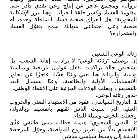
ثرواته، ومجتمع عاجز عن إنتاج وعي نقدي قادر على
مقاومة الفساد وكسر حلقة الخراب. وهنا تبرز الإشكالية
المحورية: هل العراق ضحية فساد السلطة وحده، أم
ضحية وعي اجتماعي متهالك سمح بتغوّل الفساد
واستمراره؟
رثاثة الوعي الشعبي
إن توصيف "رثاثة الوعي" لا يراد به إهانة الشعب، بل
تشخيص حالة تراكمت بفعل عوامل تاريخية وسياسية
ودينية. والرثاثة هنا تعني وعيًا هشًا، عاجزًا عن تجاوز
الانقسامات الأولية والطائفية، وعيًا يستبدل النقد
بالتقديس، ويغلب الولاءات الجزئية على الانتماء الوطني.
جذور رثاثة الوعي:
1. التاريخ السياسي: عقود من الاستبداد البعثي والحروب
العبثية التي سلبت الناس ثقتهم بأنفسهم وبالدولة،
وجعلت الخوف وسيلة للبقاء.
2. التدين الشعبوي: هيمنة خطاب ديني طائفي غذّى
الانقسام بدلًا من تعزيز روح المواطنة، وحوّل المرجعية
الدينية إلى وسيط سياسي مباشر.