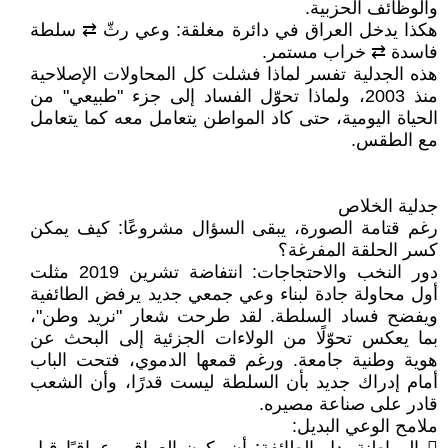
والوظائف الحزبية.
هكذا يدخل العراق في دائرة مغلقة: وعي رثّ ⇄ سلطة
فاسدة ⇄ خراب مستمر.
هذه الجدلية تفسر لماذا فشلت كل المحاولات الإصلاحية
منذ 2003، ولماذا تحوّل الفساد إلى جزء "طبيعي" من
الحياة اليومية، حتى كاد المواطن يتعامل معه كما يتعامل
مع الطقس.
جدلية الخلاص
رغم قتامة الصورة، يبقى السؤال مشروعًا: كيف يمكن
كسر الحلقة المفرغة؟
دور النخب والاحتجاجات: انتفاضة تشرين 2019 مثلت
أول محاولة جادة لبناء وعي جمعي جديد يرفض الطائفية
ويفضح فساد السلطة. لقد طرحت شعار "نريد وطن"،
بما يعكس تحوّلًا من الولاءات الجزئية إلى البحث عن
هوية وطنية جامعة. ورغم قمعها الدموي، فتحت الباب
أمام إدراك جديد بأن السلطة ليست قدرًا، وأن الشعب
قادر على صناعة مصيره.
ملامح الوعي البديل: