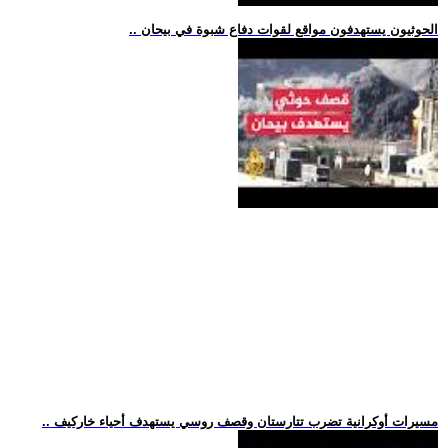
.. الحوثيون يستهدفون مواقع لقوات دفاع شبوة في بيحان
.. مسيرات أوكرانية تضرب تتارستان وقصف روسي يستهدف أحياء خاركيف