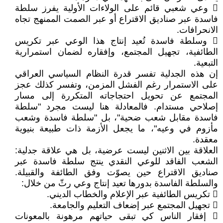
 وعي شعبي قائم على الولاءات الأولية يفرز سلطة
فاسدة عبر صناديق الاقتراع أو عبر الصمت الممنهج تجاه
الانحرافات.
 وسلطة فاسدة تُعيد إنتاج هذا الوعي عبر تكريس
الطائفية، تجهيل المجتمع، وإفقاره لضمان استمرارية
التبعية.
إن هذه الجدلية تفسر قدرة النظام السياسي العراقي
على الاستمرار رغم الفشل المزمن، وتفسر كذلك عجز
المجتمع عن تحويل احتجاجاته المتكررة إلى مسار
إصلاحي مستدام. فالمعادلة هنا ليست مجرد "سلطة
فاسدة مقابل شعب ضحية"، بل "سلطة فاسدة وشعب
مأزوم في وعيه"، ما يجعل الأزمة ذات طبيعة بنيوية
معقدة.
العلاقة بين الاثنين ليست عرضية، بل هي علاقة جدلية:
الشعب الفاقد للوعي النقدي ينتج سلطة فاسدة عبر
صناديق الاقتراع حين يصوّت وفق الطائفة والقبيلة.
والسلطة الفاسدة بدورها تعيد إنتاج وعي رثّ من خلال:
 تكريس الطائفية عبر الإعلام والخطاب الديني.
 تجهيل المجتمع عبر إضعاف التعليم والجامعة.
 إفقار الناس كي تبقى حياتهم مرهونة بالمعونات