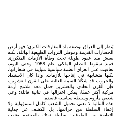
يُنظر إلى العراق بوصفه بلد المفارقات الكبرى؛ فهو أرض
الحضارات القديمة وموطن الثروات الطبيعية الهائلة، لكنه
يعيش منذ عقود طويلة تحت وطأة الأزمات المتكررة.
فمنذ سقوط النظام الملكي عام 1958 وحتى اليوم،
تعاقبت على العراق أنظمة سياسية متباينة في شعاراتها،
لكنها متشابهة في إنتاجها للأزمات. وإذا كان الاستبداد
والحروب قد شكّلا السمة الغالبة على القرن العشرين،
فإن القرن الحادي والعشرين حمل معه ملامح أزمة
مركبة أكثر عمقًا، يمكن اختزالها في ثنائية قاتلة: وعي
شعبي مأزوم وسلطة سياسية فاسدة.
هذه الثنائية لا تعني تحميل الشعب كامل المسؤولية ولا
إعفاء السلطة من جرائمها، بل الكشف عن جدلية
التواطؤ بين الطرفين: سلطة تفتك بالمجتمع وتنهب