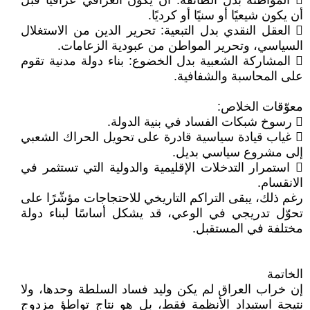
 المواطنة بدل الطائفة: أن يكون العراقي عراقيًا قبل
أن يكون شيعيًا أو سنيًا أو كرديًا.
 العقل النقدي بدل التبعية: تحرير الدين من الاستغلال
السياسي، وتحرير المواطن من عبودية الزعامات.
 المشاركة الشعبية بدل الخضوع: بناء دولة مدنية تقوم
على المحاسبة والشفافية.
معوّقات الخلاص:
 رسوخ شبكات الفساد في بنية الدولة.
 غياب قيادة سياسية قادرة على تحويل الحراك الشعبي
إلى مشروع سياسي بديل.
 استمرار التدخلات الإقليمية والدولية التي تستثمر في
الانقسام.
رغم ذلك، يبقى التراكم التاريخي للاحتجاجات مؤشّرًا على
تحوّل تدريجي في الوعي، قد يشكل أساسًا لبناء دولة
مختلفة في المستقبل.
الخاتمة
إن خراب العراق لم يكن وليد فساد السلطة وحدها، ولا
نتيجة استبداد الأنظمة فقط، بل هو نتاج تواطؤ مزدوج