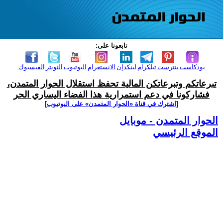
تابعونا على:
بودكاست
بنترست
تيلكرام
لينكدإن
الانستغرام
اليوتيوب
التويتر
الفيسبوك
تبرعاتكم وتبرعاتكن المالية تحفظ استقلال الحوار المتمدن،
فشاركونا في دعم استمرارية هذا الفضاء اليساري الحر
[اشترك في قناة ‫«الحوار المتمدن» على اليوتيوب]
الحوار المتمدن - موبايل
الموقع الرئيسي