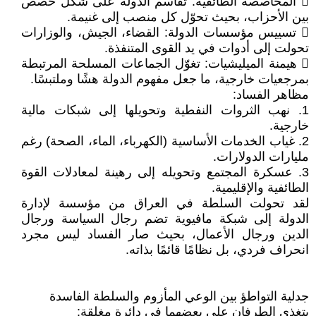
 المحاصصة الطائفية: تقاسم الدولة على شكل حصص
بين الأحزاب، بحيث تحوّل كل منصب إلى غنيمة.
 تسييس مؤسسات الدولة: القضاء، الجيش، والوزارات
تحولت إلى أدوات في يد القوى المتنفذة.
 هيمنة الميليشيات: تغوّل الجماعات المسلحة المرتبطة
بمرجعيات خارجية، ما جعل مفهوم الدولة هشًا وملتبسًا.
مظاهر الفساد:
1. نهب الثروات النفطية وتحويلها إلى شبكات مالية
خارجية.
2. غياب الخدمات الأساسية (الكهرباء، الماء، الصحة) رغم
مليارات الدولارات.
3. عسكرة المجتمع وتحويله إلى رهينة لمعادلات القوة
الطائفية والإقليمية.
لقد تحولت السلطة في العراق من مؤسسة لإدارة
الدولة إلى شبكة مافيوية تضم رجال السياسة ورجال
الدين ورجال الأعمال، بحيث صار الفساد ليس مجرد
انحراف فردي، بل نظامًا قائمًا بذاته.
جدلية التواطؤ بين الوعي المأزوم والسلطة الفاسدة
يتغذى الطرفان على بعضهما في دائرة مغلقة: