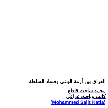
العراق بين أزمة الوعي وفساد السلطة
محمد ساجت قاطع
كاتب وباحث عراقي
(Mohammed Sajit Katia)