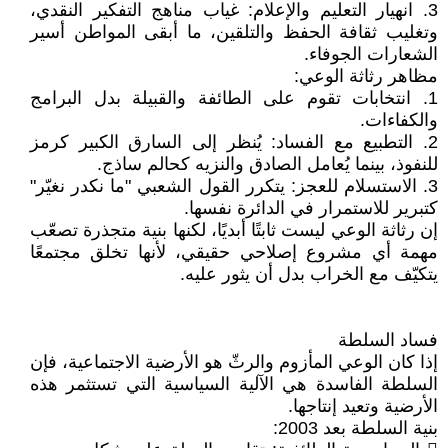
3. انهيار التعليم والإعلام: غياب مناهج التفكير النقدي،
وتغليب ثقافة الحفظ والتلقين، ما أبقى المواطن أسير
الشعارات الجوفاء.
مظاهر رثاثة الوعي:
1. انتخابات تقوم على الطائفة والقبيلة بدل البرامج
والكفاءات.
2. التطبيع مع الفساد: يُنظر إلى السارق الكبير كرمز
للنفوذ، بينما يُعامل الصادق والنزيه كحالم ساذج.
3. الاستسلام للعجز: يتكرر القول الشعبي "ما نكدر نغيّر"
كتبرير للاستمرار في الدائرة نفسها.
إن رثاثة الوعي ليست ثابتًا أبديًا، لكنها بنية متجذرة تصعّب
مهمة أي مشروع إصلاحي حقيقي، لأنها تخلق مجتمعًا
يتكيّف مع الخراب بدل أن يثور عليه.
فساد السلطة
إذا كان الوعي المأزوم والرثّ هو الأرضية الاجتماعية، فإن
السلطة الفاسدة هي الآلية السياسية التي تستثمر هذه
الأرضية وتعيد إنتاجها.
بنية السلطة بعد 2003: