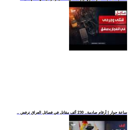
.. ساعة حوار | أرقام صادمة.. 230 ألف مقاتل في فصائل العراق ترفض