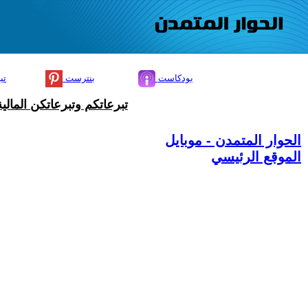
بودكاست
بنترست
تي
تبرعاتكم وتبرعاتكن المال
الحوار المتمدن - موبايل
الموقع الرئيسي