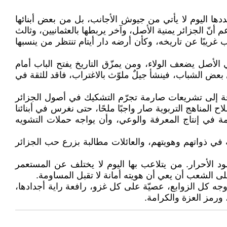
دها اليوم لا يأتي من جيوش الأجانب، بل من بعض أبنائها
ّ الجزائر يمنية الأصل، وآخر يربطها بالعثمانيين، وثالث
غريبًا عن تاريخه، وكأن أرضه دار أيتام تنتظر من ينسبها
لأصل يضعف الولاء، ومن يمزّق التاريخ يفتح الباب أمام
 بعض الشباب، فينشأ جيلٌ ملوّث بالاغتراب، فاقد للثقة في
اجة إلى تشريعات صارمة تجرّم التشكيك في أصول الجزائر
ح المناهج التربوية صار واجبًا ملحًا، حتى نغرس في أبنائنا
قدمة في إنتاج المعرفة والوعي، وأن يواجه حملات التشويه
 في ذواتهم وهويتهم، والعائلات مطالبة بزرع حب الجزائر
 الأحرار. من يتلاعب بها اليوم لا يختلف عن المستعمر
ى الشعب أن يعي أن هويته أمانة لا تقبل المساومة.
وجه كل الزوابع، عصيّة على كل غزو، رافعة راية أجدادها،
، ورمز العزة والكرامة.