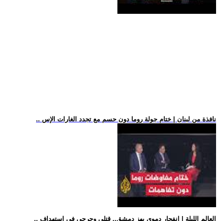
.. نافذة من لبنان | ختام جولة روما دون حسم مع تجدد الغارات الإس
.. العالم الليلة | انفجار دموي يهز دمشق.. قتلى وجرحى في استهداف