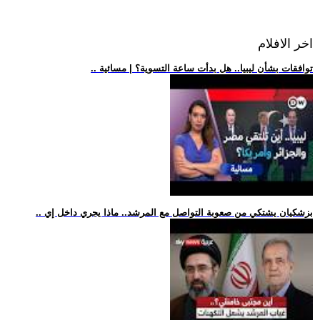
اخر الافلام
.. توافقات بشأن ليبيا.. هل بدأت ساعة التسوية؟ | مسائية
.. بزشكيان يشتكي من صعوبة التواصل مع المرشد.. ماذا يجري داخل إي