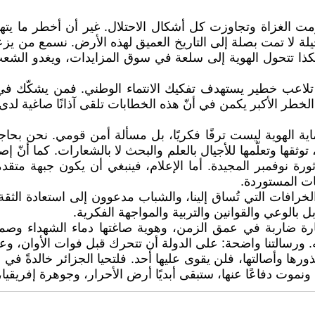
ومت الغزاة وتجاوزت كل أشكال الاحتلال. غير أن أخطر ما يتهد
ا تمت بصلة إلى التاريخ العميق لهذه الأرض. نسمع من يزعم أن
 هكذا تتحول الهوية إلى سلعة في سوق المزايدات، ويغدو الشعب 
تلاعب خطير يستهدف تفكيك الانتماء الوطني. فمن يشكّك في ا
الخطر الأكبر يكمن في أنّ هذه الخطابات تلقى آذانًا صاغية لدى
اية الهوية ليست ترفًا فكريًا، بل مسألة أمن قومي. نحن بح
قها وتعلّمها للأجيال بالعلم والبحث لا بالشعارات. كما أنّ إصلا
 ثورة نوفمبر المجيدة. أما الإعلام، فينبغي أن يكون جبهة مت
ات المستوردة.
رافات التي تُساق إلينا، والشباب مدعوون إلى استعادة الثقة
 بالوعي والقوانين والتربية والمواجهة الفكرية.
ارة ضاربة في عمق الزمن، وهوية صاغتها دماء الشهداء وصمود
ورسالتنا واضحة: على الدولة أن تتحرك قبل فوات الأوان، وعل
ا وأصالتها، فلن يقوى عليها أحد. فلتحيا الجزائر خالدةً في 
ا ونموت دفاعًا عنها، ستبقى أبديًا أرض الأحرار، وجوهرة إفريقيا