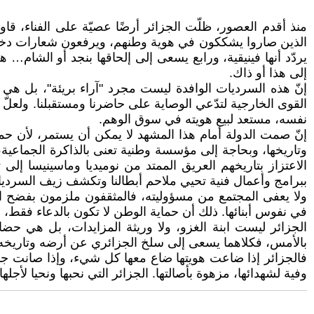
منذ أقدم العصور، ظلّت الجزائر أرضًا عصيّة على الفناء، قا
الذين صاروا يشككون في هوية وطنهم، ويرفعون شعارات دخيلة ل
يردّد أنها فينيقية، ورابع يسعى إلى إلحاقها بنجد أو الشام…
إلى هذا أو ذاك.
إنّ هذه السرديات الوافدة ليست مجرد "آراء بريئة"، بل هي 
القوى الخارجية لتدّعي الوصاية على حاضرنا ومستقبلنا. ولعلّ 
نفسه، مستعد لبيع هويته في سوق الوهم.
إنّ صمت الدولة أمام هذا المشهد لا يمكن أن يستمر، لأن حم
وتاريخها، وبحاجة إلى مؤسسة وطنية تعنى بالذاكرة الجماعية، توث
الاعتزاز بتاريخهم العريق الممتد من نوميديا وماسينيسا إلى
ببرامج وأعمال فنية تحيي ملاحم أبطالنا وتكشف زيف السردي
ولا يعفى المجتمع من مسؤوليته، فالمثقفون ملزمون بفضح الخ
في نفوس أبنائها. ذلك أن حماية الوطن لا تكون بالدعاء فقط، بل
الجزائر ليست ابنة الغزو، ولا وريثة المزايدات، بل هي حض
بالأمس، فكلاهما يسعى إلى سلخ الجزائري عن أرضه وتاريخه. 
فالجزائر إذا ضاعت هويتها ضاع معها كل شيء، وإذا صانت جذوره
وفية لشهدائها، مزهوة بأصالتها. الجزائر التي نحبها ونحيا لأجله