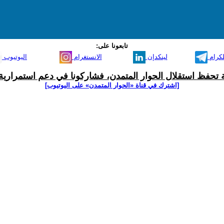
تابعونا على:
لكرام
لينكدإن
الانستغرام
اليوتيوب
ية تحفظ استقلال الحوار المتمدن، فشاركونا في دعم استمرارية 
[اشترك في قناة ‫«الحوار المتمدن» على اليوتيوب]