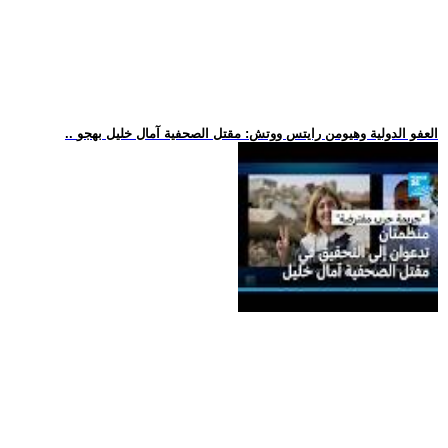
.. العفو الدولية وهيومن رايتس ووتش: مقتل الصحفية آمال خليل بهجو