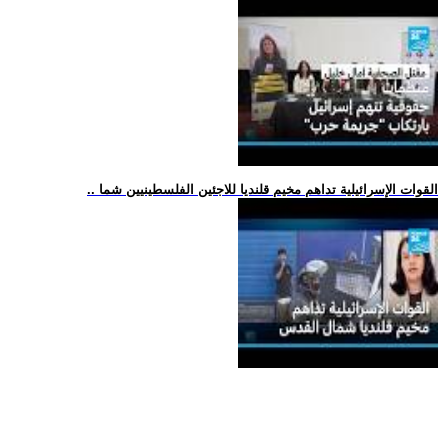
.. القوات الإسرائيلية تداهم مخيم قلنديا للاجئين الفلسطينيين شما