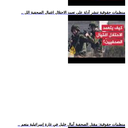
.. منظمات حقوقية تنشر أدلة على تعمد الاحتلال اغتيال الصحفية الل
.. منظمات حقوقية: مقتل الصحفية آمال خليل في غارة إسرائيلية متعم