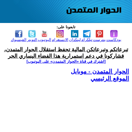
تابعونا على:
بودكاست
بنترست
تيلكرام
لينكدإن
الانستغرام
اليوتيوب
التويتر
الفيسبوك
تبرعاتكم وتبرعاتكن المالية تحفظ استقلال الحوار المتمدن،
فشاركونا في دعم استمرارية هذا الفضاء اليساري الحر
[اشترك في قناة ‫«الحوار المتمدن» على اليوتيوب]
الحوار المتمدن - موبايل
الموقع الرئيسي