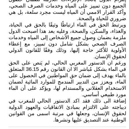
الجميع دون تمييز على المياه وخدمات الصرف الصحي،
وأكد القرار الاممي أن المياه ليست مجرد سلعة، بل هي
ضروري للحياة والصحة.
ويرتبط الحق في الماء ارتباطًا وثيقًا بالحق في الحياة،
والغذاء، والسكن، والصحة، وعليه بعد هذا اصبحت الدول
ملزمة بضمان وصول جميع الأشخاص إلى المياه وخدمات
الصرف الصحي بشكل شامل دون تمييز، مع إعطاء
الأولوية للأكثر حاجة إليها، وذلك وفقًا للقانون الدولي
لحقوق الإنسان.
ورغم ان الدستور المغربي الحالي، لم يَنص على الحق
في الماء بشكل مُباشر الا ان القانون رقم 36.15 المتعلق
بالماء يهدف إلى ضمان حق المواطنين في الحصول على
الماء، ويعزز من التدبير المندمج للموارد المائية لضمان
الاستخدام العقلاني والمستدام لها، ويؤكد على أن الماء
مورد طبيعي أساسي.
إضافة الى ذلك فقد اكد الدستور الحالي للمغرب في
ديباجته على الالتزام بمبادئ الاتفاقيات والعهود الدولية
لحقوق الإنسان، وجعلها في مرتبة اسمى من القوانين
الوطنية عند التصديق عليها ونشرها.