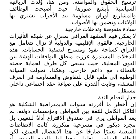
ترسيخ الحقوق والمواطنة. ومن هنا، وُلدت الزبائنية
السياسية بأبشع صورها، حيث أصبحت الوظائف
والمشاريع أوراق مساومة بيد الأحزاب تشتري بها
الولاءات وتضمن بها الأصوات.
سيادة منقوصة وتدخلات خارجية
لا يمكن فهم المشهد العراقي بمعزلٍ عن شبكة التأثيرات
الخارجية. فالقوى الإقليمية والدولية لا تزال تتعامل مع
العراق كساحة نفوذ ومسرح لتصفية الحسابات. هذه
التدخلات المستمرة عززت منطق التوافقات الهشة بين
القوى المحلية، حيث يسعى كل طرف لحماية حصته
بالتحالف مع داعم خارجي. وهكذا، تحولت السيادة
الوطنية إلى ملفٍ قابل للتفاوض والمساومة في الغرف
المغلقة، وغابت القدرة على صياغة عقد اجتماعي داخلي
مستقل.
جدار انعدام الثقة
إن أخطر ما أفرزته سنوات الديمقراطية الشكلية هو
التآكل الكامل للثقة بين المواطن ومؤسسات دولته. لم
يعد المواطن يرى في صندوق الاقتراع أداةً للتغيير، بل
مجرد ديكور في مسرحية متكررة. كانت الانتفاضات
الشعبية تعبيرًا صارخًا عن هذا الانفصال العميق، لكن
النظام السياسي تعامل معها إما بالقمع الدموي أو