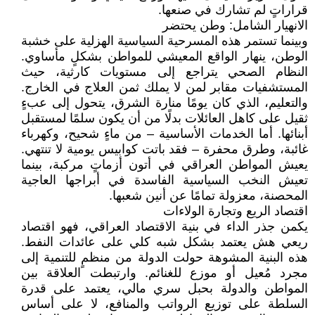
قراراتٍ لم تشارك في صنعها.
الانهيار الشامل: وطن يحتضر
وبينما تستمر هذه المسرحية السياسية الهزلية على خشبة
الوطن، ينهار الواقع المعيشي للمواطن بشكلٍ مأساوي.
النظام الصحي يتراجع إلى مستويات كارثية، حيث
المستشفيات مقابر لمن لا يملك ثمن العلاج في الخارج.
والتعليم، الذي كان يومًا منارة الشرق، يتحول إلى عبءٍ
ثقيل على كاهل العائلات بدلًا من أن يكون سلمًا لمستقبل
أبنائها. أما الخدمات الأساسية – من ماءٍ شحيح، وكهرباء
غائبة، وطرق محفرة – فقد باتت كوابيس يومية لا تنتهي.
يعيش المواطن العراقي في أتون أزماتٍ مركبة، بينما
تعيش النخب السياسية الفاسدة في أبراجها العاجية
المحصنة، معزولة تمامًا عن أنين شعبها.
اقتصاد الريع وتجارة الولاءات
يكمن جذر الداء في بنية الاقتصاد العراقي، فهو اقتصاد
ريعي هش يعتمد بشكل شبه كلي على عائدات النفط.
هذه البنية المشوهة حولت الدولة من منظمٍ للتنمية إلى
مجرد مُعيل أو موزع للغنائم. وارتبطت العلاقة بين
المواطن والدولة بحبل سري مالي، يعتمد على قدرة
السلطة على توزيع الرواتب والمنافع، لا على أساس