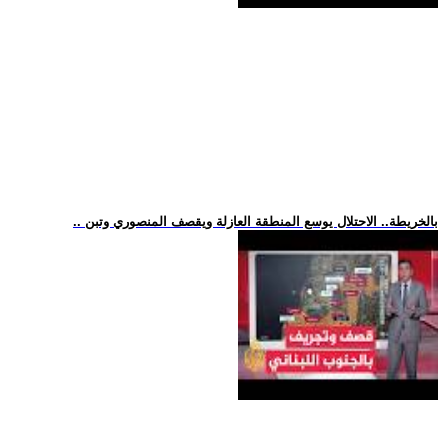
.. بالخريطة.. الاحتلال يوسع المنطقة العازلة ويقصف المنصوري وتبن