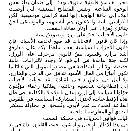
مجرد هندسةٍ قانونية ملتوية، تهدف إلى ضمان بقاء نفس
الوجوه الشاحبة، ونفس المصالح المتعفنة التي أوصلت
البلاد إلى حافة الهاوية. إنها لعبة كراسي موسيقية، لكن
الكراسي ثابتة واللاعبون هم أنفسهم، والموسيقى لحنٌ
جنائزي يُعزف على أوتار معاناة الشعب.
قانون الأحزاب: حبرٌ على ورق ونصوصٌ ميتة
وإذا كان قانون الانتخابات قد صيغ لخدمة الأسياد، فإن
قانون الأحزاب السياسية يقف شاهدًا أبكم على مفارقةٍ
أشد مرارة وقسوة: نصٌ قانوني مزخرف على الورق،
لكنه جثة هامدة في الواقع. لا وجود لالتزامات مالية
حقيقية، ولا أثر للشفافية في مصادر التمويل التي غالبًا ما
تكون أنهارًا من المال الأسود تتدفق من الداخل والخارج،
ولا أمل في تداولٍ داخلي للقيادة. لقد تحولت الأحزاب
إلى إقطاعيات شخصية وعائلية، يملكها زعماء مؤبَّدون
حوّلوا السياسة إلى إرثٍ ينتقل بالولاء لا بالكفاءة. في ظل
هذه الإقطاعيات، تُختزل المشاركة السياسية في طقوس
الطاعة العمياء للزعيم الأبدي، وتُسحق أي محاولة للتفكير
النقدي أو المعارضة الداخلية.
غياب قوانين الحريات في مملكة الصمت
في هذا الإطار المختل والمشوه، حيث القانون أداة في يد