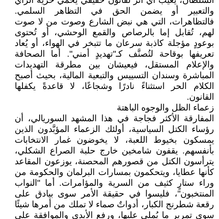
السلطان، يغيب أي أثر لقانون حقيقي يحمي حرية الرأي
والتعبير أو يضمن الحق في التظاهر السلمي.
فالتظاهرات، التي هي نبض الشارع وصوت من لا صوت
لهم، تُقابل إما بالرصاص والقمع الوحشي، أو تُحتوى
بوعودٍ مؤجلة كاذبة سرعان ما تتبخر في الهواء، أو يُعاد
تعريفها بوقاحة لتُصنَّف كـ"تهديدٍ أمني". أما الصحافة
والإعلام المستقل، فيعيشان بين مطرقة التهديدات
المباشرة وسندان التسييس والتبعية المالية، بحيث أصبح
الكلام الحر استثناءً نادرًا وشجاعًا، لا قاعدةً يكفلها
القانون.
زعماء الظل والوجوه الباهتة
المفارقة الأكثر فجاجة في هذا المشهد السوريالي، أن
رؤساء الكتل السياسية، أولئك الزعماء المؤبَّدون الذين
يمسكون بخيوط اللعبة، لا يخوضون غمار الانتخابات
بأنفسهم. يقفون شامخين خارج حلبة الصراع الشكلي،
يترأسون الكتل من قصورهم المحصنة، يوزعون المقاعد
كأنها عطايا، ويتحكمون بمسارات البرلمان والحكومة من
وراء ستارٍ كثيف من السرية والمؤامرات. أما "النواب
المنتخبون"، فليسوا في حقيقة الأمر سوى بيادق على
رقعة شطرنج الكبار، أدواتٌ صماء لا تملك من أمرها شيئًا
سوى تمرير ما يُملى عليها، ورفع الأيدي والموافقة على