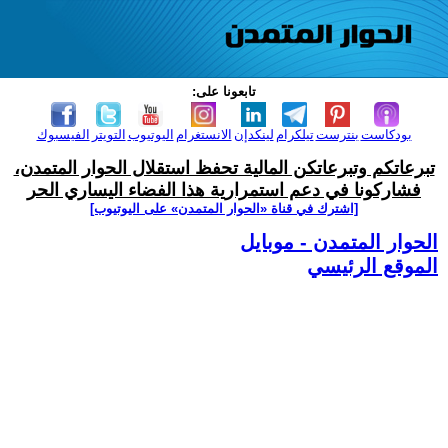
تابعونا على:
بودكاست
بنترست
تيلكرام
لينكدإن
الانستغرام
اليوتيوب
التويتر
الفيسبوك
تبرعاتكم وتبرعاتكن المالية تحفظ استقلال الحوار المتمدن،
فشاركونا في دعم استمرارية هذا الفضاء اليساري الحر
[اشترك في قناة ‫«الحوار المتمدن» على اليوتيوب]
الحوار المتمدن - موبايل
الموقع الرئيسي