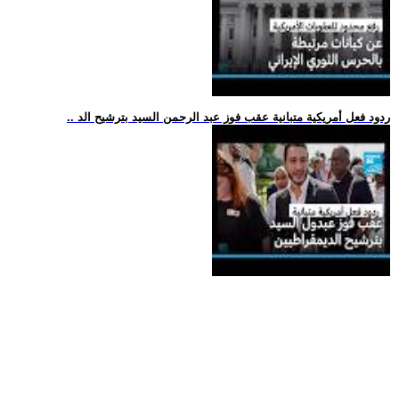
.. ردود فعل أمريكية متبانية عقب فوز عبد الرحمن السيد بترشيح الد