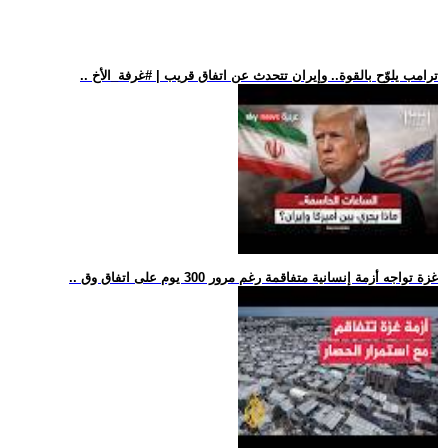
.. ترامب يلوّح بالقوة.. وإيران تتحدث عن اتفاق قريب | #غرفة_الأخ
.. غزة تواجه أزمة إنسانية متفاقمة رغم مرور 300 يوم على اتفاق وق