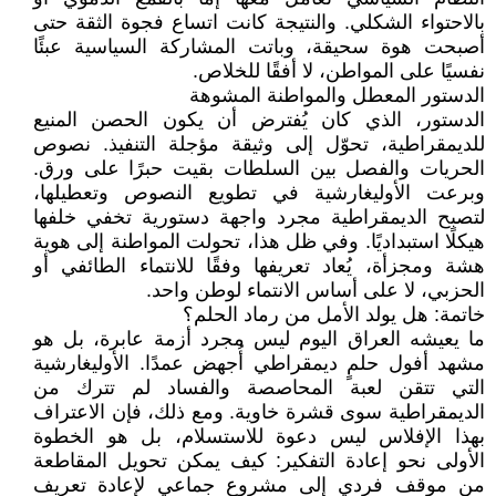
بالاحتواء الشكلي. والنتيجة كانت اتساع فجوة الثقة حتى
أصبحت هوة سحيقة، وباتت المشاركة السياسية عبئًا
نفسيًا على المواطن، لا أفقًا للخلاص.
الدستور المعطل والمواطنة المشوهة
الدستور، الذي كان يُفترض أن يكون الحصن المنيع
للديمقراطية، تحوّل إلى وثيقة مؤجلة التنفيذ. نصوص
الحريات والفصل بين السلطات بقيت حبرًا على ورق.
وبرعت الأوليغارشية في تطويع النصوص وتعطيلها،
لتصبح الديمقراطية مجرد واجهة دستورية تخفي خلفها
هيكلًا استبداديًا. وفي ظل هذا، تحولت المواطنة إلى هوية
هشة ومجزأة، يُعاد تعريفها وفقًا للانتماء الطائفي أو
الحزبي، لا على أساس الانتماء لوطن واحد.
خاتمة: هل يولد الأمل من رماد الحلم؟
ما يعيشه العراق اليوم ليس مجرد أزمة عابرة، بل هو
مشهد أفول حلمٍ ديمقراطي أُجهض عمدًا. الأوليغارشية
التي تتقن لعبة المحاصصة والفساد لم تترك من
الديمقراطية سوى قشرة خاوية. ومع ذلك، فإن الاعتراف
بهذا الإفلاس ليس دعوة للاستسلام، بل هو الخطوة
الأولى نحو إعادة التفكير: كيف يمكن تحويل المقاطعة
من موقف فردي إلى مشروع جماعي لإعادة تعريف