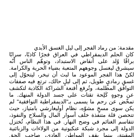
مقدمة: من رماد الفجر إلى ليل الغسق الأبدي
كان الحلم الديمقراطي في العراق فجرًا كاذبًا، سرابًا
براقًا وُلد على أنقاض الاستبداد، وتوهّم الناس أنّه
سيشرق ليغسل وجوههم المتعبة بضياء الحرية والكرامة.
لكنّ هذا الفجر الموعود ما لبث أن تبخر، ليتحوّل إلى
غسقٍ رماديٍ طويل، ثم إلى ليلٍ حالك، ترتع فيه صفقات
التوافق المظلمة، وتُرفع أقنعة الشراكة الكاذبة لتكشف
عن وجوهٍ كَلِحة تقتات على جسد الدولة المنهك. ما
تمخّض عن رحم ما يسمى بـ"الديمقراطية التوافقية" لم
يكن سوى مسخٍ مشوّه، نظام أوليغارشي بامتياز، حيث
تتحصن قلة متنفذة خلف أسوار المال والسلاح والنفوذ،
تتقاسم الغنائم في وضح النهار. في هذا النظام، تُختزل
الدولة إلى مجرد شبكة عنكبوتية من الولاءات والزبائنية
المقيتة، بينما يقف المواطن العادي، صاحب الحق