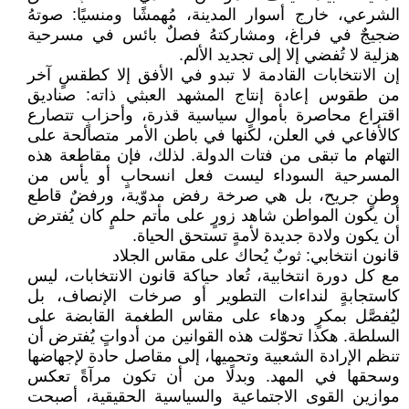
الشرعي، خارج أسوار المدينة، مُهمشًا ومنسيًا: صوتهُ
ضجيجٌ في فراغ، ومشاركتهُ فصلٌ بائس في مسرحية
هزلية لا تُفضي إلا إلى تجديد الألم.
إن الانتخابات القادمة لا تبدو في الأفق إلا كطقسٍ آخر
من طقوس إعادة إنتاج المشهد العبثي ذاته: صناديق
اقتراع محاصرة بأموالٍ سياسية قذرة، وأحزابٍ تتصارع
كالأفاعي في العلن، لكنها في باطن الأمر متصالحة على
التهام ما تبقى من فتات الدولة. لذلك، فإن مقاطعة هذه
المسرحية السوداء ليست فعل انسحابٍ أو يأس من
وطنٍ جريح، بل هي صرخة رفض مدوّية، ورفضٌ قاطع
أن يكون المواطن شاهد زورٍ على مأتم حلمٍ كان يُفترض
أن يكون ولادة جديدة لأمةٍ تستحق الحياة.
قانون انتخابي: ثوبٌ يُحاك على مقاس الجلاد
مع كل دورة انتخابية، تُعاد حياكة قانون الانتخابات، ليس
كاستجابةٍ لنداءات التطوير أو صرخات الإنصاف، بل
ليُفصَّل بمكرٍ ودهاء على مقاس الطغمة القابضة على
السلطة. هكذا تحوّلت هذه القوانين من أدواتٍ يُفترض أن
تنظم الإرادة الشعبية وتحميها، إلى مقاصل حادة لإجهاضها
وسحقها في المهد. وبدلًا من أن تكون مرآةً تعكس
موازين القوى الاجتماعية والسياسية الحقيقية، أصبحت