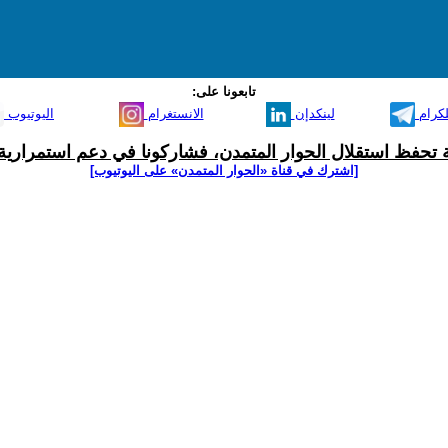
تابعونا على:
لكرام
لينكدإن
الانستغرام
اليوتيوب
ية تحفظ استقلال الحوار المتمدن، فشاركونا في دعم استمرارية 
[اشترك في قناة ‫«الحوار المتمدن» على اليوتيوب]