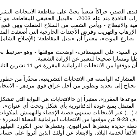
السياسية في العراق عبر «تغيير شامل» للقادة وزعماء الأحزاب النا
التبعية والانبطاح - ويأمن الشعب من السلاح المنفلت ومِن 
ام الإرهاب والتهريب وفرض الأجندات الخارجية التي أضعفت ال
ع الموت»، معتبراً أن «بديل المقاطعة: (الإصلاح الشامل) وت
من السيد- علي السيستاني،- اوضحت موقفها - وهو -مرتبط بخ
ا ومسارا صحيحا للتعبير عن الإرادة الشعبية.
 المشاركة الواسعة في الانتخابات التشريعية، محذّراً من خطور
حتاج إلى تجديد وتطوير من أجل عراق قوي مزدهر - الانتخابات 
وعدها المقرر»، معتبراً إن «الانتخابات هي البوابة التي تتشكل 
ا المتمثل بمنع عودة الدكتاتورية بأي شكل وتحت أي عنوان»، منو
…) عبر الانتخابات ستنتهي قضية الإقصاء والتهميش للمكونات، 
فمبر 2025.
ة محطة جديدة ينتظرها العراقيون، وننتظرها نحن الكورد الف
كفأ لخدمة البلاد، والابتعاد عن أولئك الذين أثروا على حساب 