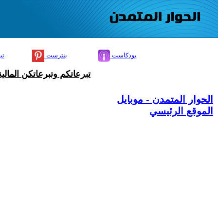
بودكاست
بنترست
تي
تبرعاتكم وتبرعاتكن المال
الحوار المتمدن - موبايل
الموقع الرئيسي