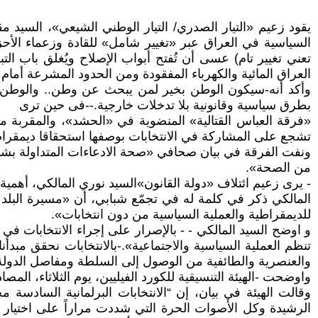
تعني تغيير تام) عسى أن تُفتح أبواب الإصلاح ويُغلق باب 
العراق المائية والكهرباء المفقودة ومن الحدود المشرعة أم
وأكد أنه-سيكون الوطن بخير لمن يبحث عن وطن.. والوطن يصار
بطرق سياسية وقانونية بلا تدخلات خارجية.--فى حين ترى
«فرقة العباس القتالية» المنضوية في «الحشد»، والمقربة 
تشجع على المشاركة في الانتخابات بوصفها استحقاقا ديمقراطي
من الصحة».
- يرى زعيم ائتلاف «دولة القانون»السيد نوري المالكي، أهمية
المالكي ذكر في كلمة له في تجمّع شبابي، أن «مسيرة البلد ت
للديمقراطية والعملية السياسية من دون انتخابات».
و اوضح السيد المالكي - - بالإصرار على إجراء الانتخابات في م
تنظم العملية السياسية والاجتماعية».-بالانتخابات نحقق مبدأن
والعنصرية والطائفية من الوصول إلى السلطة ومفاصل الدولة (
واوضحت -الهيئة التنسيقية للكورد الفيليين، يوم الثلاثاء، المصادف 23-9 عن موقفها من الانتخابات البرلمانية المقبلة المقررة في الحادي عشر من تشرين الثاني/نو
وقالت الهيئة في بيان، إن “الانتخابات البرلمانية السادس
الرشيدة وكل الأصوات الحرة التي شددت مراراً على اختيار الأ