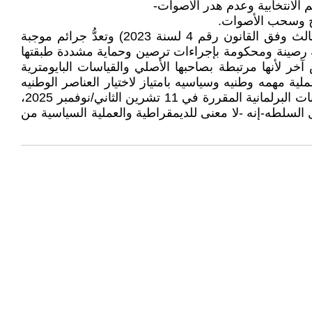
الانتخابية وعدم هدر الأصوات-
رشح وسحب الأصوات.
وقالت- إن “الجريمة الانتخابية هي الأفعال التي نصَّ عليها قانون الانتخابات النافذ (القانون رقم 12 لسنة 2018 وتعديله الثالث وفق القانون رقم 4 لسنة 2023) وتعدُّ جرائم موجبة
اقة رصينة ومحكومة بإجراءات ترصين وحماية مشددة طبقتها
ر لأنها مرتبطة بصاحبها الأصلي والقياسات البايومترية
عملية مهمه وطنيه وسياسيه بامتياز لاختيار العناصر الوطنيه
وانه لاول مره-ستتميز عن سابقاتها بكثرة عدد المشاركين- ان استعدادات المفوضية العليا المستقلة للانتخابات لإجراء الانتخابات البرلمانية المقررة في 11 تشرين الثاني/نوفمبر 2025،
به النظام الديمقراطى وتبادل السلطه-إنه -لا معنى للديمقراطية والعملية السياسية من