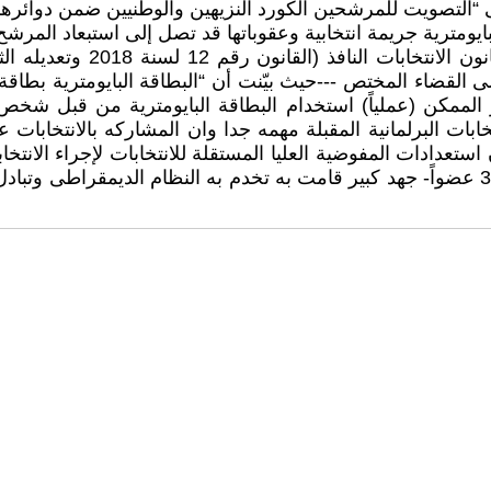
التصويت للمرشحين الكورد النزيهين والوطنيين ضمن دوائرهم 
لبايومترية جريمة انتخابية وعقوباتها قد تصل إلى استبعاد الم
لى القضاء المختص ---حيث بيّنت أن “البطاقة البايومترية بط
ممكن (عملياً) استخدام البطاقة البايومترية من قبل شخص آخ
تخابات البرلمانية المقبلة مهمه جدا وان المشاركه بالانتخابات 
والتي ستختار أعضاء مجلس النواب العراقي البالغ عددهم 329 عضواً- جهد كبير قامت به تخدم 