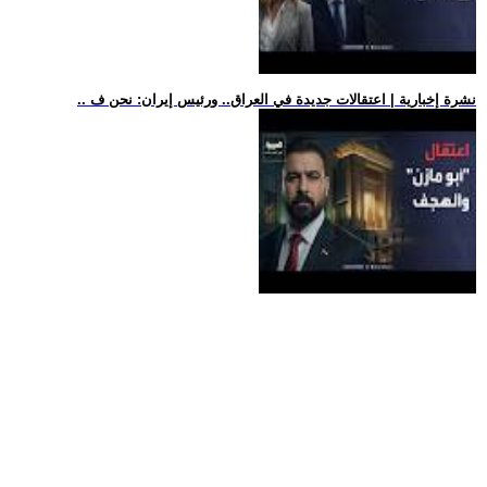
.. نشرة إخبارية | اعتقالات جديدة في العراق.. ورئيس إيران: نحن ف