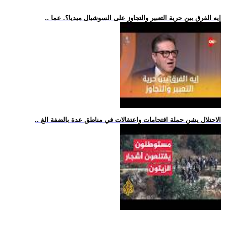
.. إيه الفرق بين حرية التعبير والتجاوز على السوشيال ميديا؟. عما
.. الاحتلال يشن حملة اقتحامات واعتقالات في مناطق عدة بالضفة الغ