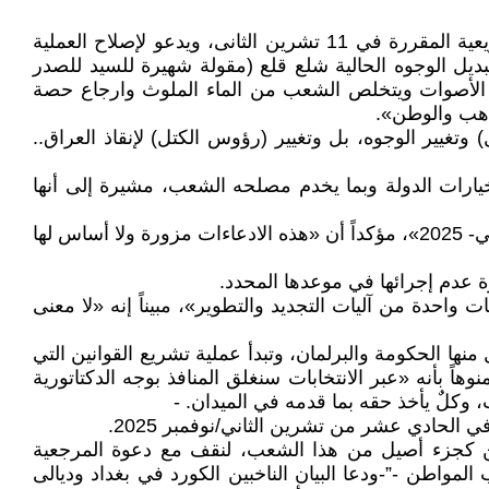
يقود زعيم «التيار الصدري/ التيار الوطني الشيعي»، السيد مقتدى الصدر، حراكاً شعبياً يحثّ على مقاطعة الانتخابات التشريعية المقررة في 11 تشرين الثانى، ويدعو لإصلاح العملية
فذة منذ عام 2003، -«البديل الحقيقي للمقاطعة، هو تبديل الوجوه الحالية شلع قلع (مقولة شهيرة للسيد للصدر
قمع الأصوات ويتخلص الشعب من الماء الملوث وارجاع حصة
مذهب والوطن».
غيير الوجوه، بل وتغيير (رؤوس الكتل) لإنقاذ العراق..
يارات الدولة وبما يخدم مصلحه الشعب، مشيرة إلى أنها
ونفت الفرقة في بيان صحافي «صحة الادعاءات المتداولة بشأن موقفها من الانتخابات البرلمانية المقررة في 11 تشرين الثاني- 2025»، مؤكداً أن «هذه الادعاءات مزورة ولا أساس لها
ة عدم إجرائها في موعدها المحدد.
واحدة من آليات التجديد والتطوير»، مبيناً إنه «لا معنى
منها الحكومة والبرلمان، وتبدأ عملية تشريع القوانين التي
هاً بأنه «عبر الانتخابات سنغلق المنافذ بوجه الدكتاتورية
وكلٌ يأخذ حقه بما قدمه في الميدان. -
يليين كجزء أصيل من هذا الشعب، لنقف مع دعوة المرجعية
المواطن -”-ودعا البيان الناخبين الكورد في بغداد وديالى