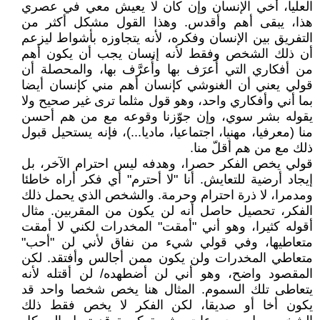
العليا، أخي الإنسان وإن كان لا يعيش معي في عصري
هذا، يبقى أهم وأقدس. وهذا القول مشكل أكثر من
التفريق بين الإنسان وفكره، لأنه يتجاوزه بأشواط ليزعم
أن ذلك الشخص وفقط لأنه إنسان يجب أن يكون أهم
من أفكاري التي أُعرَف بها وأُعرَّف بها، والمحصلة أن
قولي يعني أن الغنوشي كإنسان أهم مني كإنسان أيضا
بما أني وأفكاري واحد، وهو قول مثلما ترى غير صحيح ولا
يقوله بشر سوي، وإن جوّزنا وقوعه مع من هم أحسن
منا (معرفيا، مهنيا، اجتماعيا، ماديا...)، فإنه يستحيل قبول
ذلك مع من هم أقلّ منا.
قولي يخص الفكر حصرا، وهدفه ليس احترام الآخر، بل
إيجاد أرضية للتعايش. أنا "لا أحترم" أي فكر أراه خاطئا
ومدمرا، لا ذرة احترام وحرمة. والشخص الذي يحمل ذلك
الفكر، تحصيل حاصل أنه لن يكون من المقربين. مثال
أقوله كثيرا، وهو أني "أمقت" المخدرات لكني لا أمقت
متعاطيها، وفي قولي شيء من نفاق لأني لن "أحب"
متعاطي المخدرات ولن يكون ممن أجالس وأفتقد. لكن
المقصود واضح، وهو أني لن أضطهده/ لن أقتله لأنه
يتعاطى تلك السموم. المثال هنا يخص شخصا واحد قد
يكون أخا أو صديقا، لكن الفكر لا يخص فقط ذلك