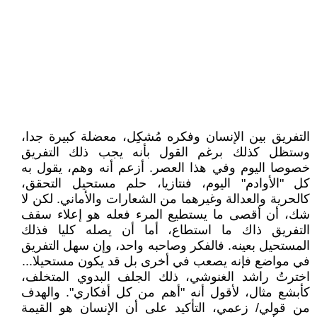
التفريق بين الإنسان وفكره مُشكِل، معضلة كبيرة جدا،
وستظل كذلك برغم القول بأنه يجب ذلك التفريق
خصوصا اليوم وفي هذا العصر. أزعم أنه وهم، يقول به
كل "الأوادم" اليوم، فنتازيا، حلم مستحيل التحقق،
كالحرية والعدالة وغيرهما من الشعارات والأماني. لكن لا
شك، أن أقصى ما يستطيع المرء فعله هو إعلاء سقف
التفريق ذاك ما استطاع، أما أن يصله كليا فذلك
المستحيل بعينه. فالفكر وصاحبه واحد، وإن سهل التفريق
في مواضع فإنه يصعب في أخرى بل قد يكون مستحيلا...
اخترتُ راشد الغنوشي، ذلك الجلف البدوي المتخلف،
كأبشع مثال، لأقول أنه "أهم من كل أفكاري". والهدف
من قولي/ زعمي، التأكيد على أن الإنسان هو القيمة