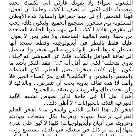
الشعوب سواء! ولا يفوتك قارئي أني تكلمتُ بحدة
وتعمدتُ ذلك، لكني لم أصف بالكلاب وحاشا أن أفعل!
فهذا الشخص أخ لي جينيا جغرافيا وإنسانيا: هذه الأوطان
المسلوبة يوم ستحرر، ستجمع الجميع، وليكون ذلك، يجب
أن تنقرض ثقافة الكلاب التي تنهم منها الغالبية الساحقة
من نخبنا! ونعم الغالبية الساحقة، ولا تغتر بمن لا يقول،
عليك فقط بالنظر في أيديولوجيته وقطعا ستجد أنها
تشيطن غيرها، أضف إليها عروبته التي يفتخر بها، ستصل
إلى ثقافة القوافل والكلاب! قلتُ عن الغنوشي أنه "جلف
بدوي متخلف" لكني لم أقل أنه "..."! ننقد الفكر بأشد ما
يكون، وإن كانت سخرية تصل العظم، لكن الشيطنة
والتحقير والتخوين و "التكليب" الذي يمرّ كصباح الخير فلا
وألف لا! هذه ثقافة بدوية يجب أن تنقرض... وبالتأكيد لا
ولن يحدث ذلك والعروبة دين يعتقد به الجميع!
أخيرا، هل أنا في حاجة لذكر نصوص تشبيه الآلهة
العبرانية الثلاثة بالحيوانات؟ لا أظن ذلك...
اهجر كل هذا العالم البائس واسخر منه! اهجر العالم
العبراني برمته! بيهوده وبعربه! بكل منتجات يهوديته
وعروبته من أديان وأيديولوجيات! كلها! لا تُبق على شيء
منها! إن لم تر ذلك في شعبك، في بلدك، تستطيع رؤيته