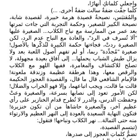
واجعلي كلماتكِ أنهارًا،
كلّما جفّت ضفةٌ سالت ضفةٌ أخرى. ...)
والمُقتبَس، نصيحةُ قصيدة هرمة خبيرة، لقصيدة شابة،
نصيحة الكبير للصغير، وحكمة التجربة التي جاءت ثمرتها
بعد عمر من الممارسة مع نباح الكلاب... الصغيرة عليها
"ألا تُسرف في الرد"، والعادة مع النباح عدم الرد، لكن
الصغيرة ردتْ، فجاءتها حكمة الكبيرة لتُذكّرها بالأصول!
صغيرة "مُجدِّدة" ربما، أو لم تفهم أصول اللعبة بعد ولا
يزال طيش الشباب يحملها... إلى آفاق بعيدة مجهولة، لا
تصلح للاكتشاف والمغامرة، ففيها اللهو مع الكلاب
والرقص معها، وهذا هرطقة عظيمة وزندقة ملعونة!
فالإمام الشافعي قال ما قال، والقصيدة العجوز الحكيمة
قالت ما قالت، ويجب اتباعهما، وإلا فهو الخراب والضلال!
لكن الأمور تعود إلى نصابها بسرعة، والصغيرة وعتْ
وحفظت الدرس، والدرر لا تُطرح قدام الخنازير على رأي
عظيم آخر، والصغيرة حاشاها من أن تكون خنزيرة!
فتكون النهاية السعيدة بالعودة إلى النهر العظيم والارتواء
منه حتى الثمالة... نهر الكلاب ونباحها! فتقول:
(تبتسم القصيدة،
تضمُّ كلماتِ العجوز إلى صدرها،