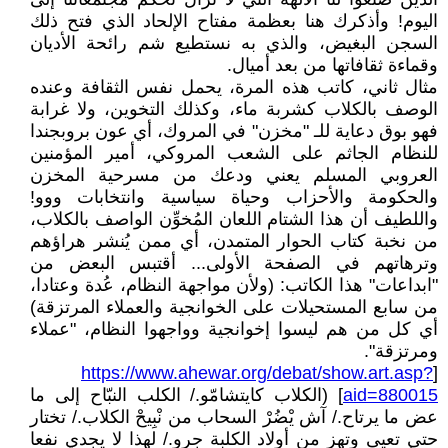
اليوم! وأذكرك هنا بعظمة مفتاح الإلحاد الذي فتح ذلك
السجن البغيض، والذي به نستطيع شم رائحة الأديان
وقماءة ثقافاتها من بعد أميال.
مثال ثاني، كاتب هذه المرة، يحمل نفس الثقافة وعنده
الوصف بالكلاب كشربة ماء، وكذلك التخوين، ولا غرابة
فهو بوق دعاية للـ "مخزن" في المروك، أي عون بروبجندا
للنظام الجاثم على الشعب المروكي، أمير المؤمنين
العروبي المسلم يعني ودعك من مسرحية المخزن
والحكومة والأحزاب وحياة سياسية وانتخابات ووو!
واللطيف أن هذا الشتام اللعان المُخوِّن الواصف بالكلاب،
من نخبة كتاب الحوار المتمدن، أي ممن يُنشر هراؤهم
وترهاتهم في الصفحة الأولى... أقتبس البعض من
"ابداعات" هذا الكاتب: (ولأن مواجهة النظام، عُدة وعتادا،
من سابع المستحيلات على الخوانجية والعملاء المرتزقة)
أي كل من هم ليسوا إخوانجية وواجهوا النظام، "عملاء
ومرتزقة".
https://www.ahewar.org/debat/show.art.asp?
[
aid=880015
] (الكلاب كايتشامّو./ الكلب النبّاح إلى ما
عض ما يرتاح./ آش يْضُرْ السحاب من نْبِيحْ الكلاب./ تختار
حتى تعيى وتهز من أولاد الكلبة جرو./ لهذا لا يجدي نفعا