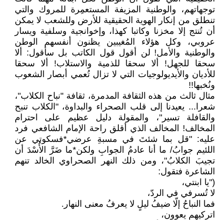
توجهاتهم، والوطنية المزيفة المستعمِرة للمروك والتي
تنطلق من إنكار الهوية الحقيقية للأرض وللشعب لا يمكن
أن تُنتج إلا مخزنا وكاتبا كهذا، وإخوانجية وسلفية ويسار
عروبي، وكل هؤلاء المُغيبين يظنون أنفسهم الوطن
والوطنية والأمل! لن أقول قول الكاتب بل سأقول: ألا
سحقا للجهل! ألا سحقا للذمية والاستلاب! ألا سحقا
للأديان والأيديولوجيات التي لا تزال تُعمي أبصار الشعوب
ونُخبها!!
مثال ثالث من هذه الثقافة المدمرة، ثقافة "نباح الكلاب"،
شعرا... يعيدنا إلى قلب الصحراء والبداوة، "الكلاب تنبح
والقافلة تسير"، والمقولة دليل عظيم على احترام
المخالف! المخالف الذي أقلق راحة الإمام الشافعي فرد
عليه: "قل بما شئتَ في مسبةِ عرضي*فسكوتي عن
اللئيم جوابُ/ ما أنا عادمُ الجوابِ ولكن*ما ضَرَّ الأُسْدَ أن
تجيبَ الكلابُ"، ومن ذلك النهر الصحراوي الخالد تنهم
الشاعرة فتقول:
("يا ابنتي،
لا تُسرفي في الردّ،
فما النباحُ إلّا ضيفُ ليلٍ لا يعرفُ معنى النهار.
اتركيهم يعوون،