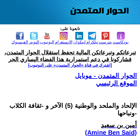
تابعونا على:
بودكاست
بنترست
تيلكرام
لينكدإن
الانستغرام
اليوتيوب
التويتر
الفيسبوك
تبرعاتكم وتبرعاتكن المالية تحفظ استقلال الحوار المتمدن،
فشاركونا في دعم استمرارية هذا الفضاء اليساري الحر
[اشترك في قناة ‫«الحوار المتمدن» على اليوتيوب]
الحوار المتمدن - موبايل
الموقع الرئيسي
الإلحاد والملحد والوطنية (5) الآخر و -ثقافة الكلاب
ونباحها-
أمين بن سعيد
(Amine Ben Said)