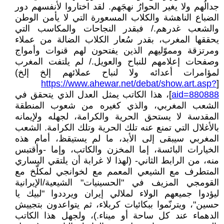
جدالُهم ولا يغير الحوارُ نهجَهم. لقد اختاروا لأنفسهم دور
الضباع الناهشة والكلاب المسعورة التي لا يأمن الوطن
والشعب غدرهم./ فبقدر النجاحات والمكاسب التي
يحققها المغرب، بقدر سُعار الكلاب الضالة من عملاء
ومرتزقة ومموّليهم الذين يفتحون لهم قنوات وأمواج
وصفحات إعلامهم للنباح والعويل./ لم يلتفت المغرب
لمؤامرات أعدائه ولا لنباح عملائهم إلخ إلخ)
https://www.ahewar.net/debat/show.art.asp?
[
aid=880888
]، هذا الكاتب يمثل العدل الذي يتحقق في
الشعب المغربي، والذي كغيره من شعوب المنطقة
المقدسة لا يستحق الحرية والكرامة، لجهله ولإيمانه
بالأغلال التي تمنع عنه تلك الحرية وتلك الكرامة. الشعب
المغربي سيبقى إلى الأبد، ما لم يستيقظ، أمام هذه
الخيارات البائسة، إما المخزن والكاتب، وإما -وأقتبس
منه، من الرابط الثاني- (لهذا لا غرابة أن يلتقي اليساري
المتطرف مع الشيعي المعمم مع لخوانجي لمكلّخ مع
القومجي المزيف في "الحسينيات" الشيعية/الإيرانية
ليؤدوا جميعهم الولاء لملالي إيران ويرددوا "لبيك يا
حسين"، ويترنّموا ببكائيات كربلاء، ثم يتواعدون بتجييش
الدهماء عند كل ساحة أو ميناء.)، ولجهل هذا الكاتب