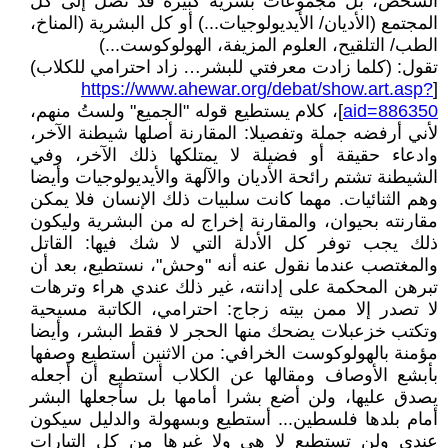
الشخص، بل مجموعات بشرية كبيرة قد تصل إلى كل
المجتمع (الأديان/ الأيديولوجيات...) أو كل البشرية (المناخ،
الطب/ التلقيح، العلوم المزيفة، الهولوكوست...)
تقول: (كلما زادت معرفتي للبشر… زاد احترامي للكلاب)
https://www.ahewar.org/debat/show.art.asp?
[
aid=886350
]، كلام يستطيع قوله "الجميع" ولستُ منهم،
لأني أرفضه جملة وتفصيلا: المقارنة أصلها شيطنة الآخر،
وادعاء حقيقة أو فضيلة لا يمتلكها ذلك الآخر، وفي
الشيطنة تشتم رائحة الأديان والآلهة والأيديولوجيات وأيضا
وهم الثنائيات. مهما كانت سلبيات ذلك الإنسان فلا يمكن
مقارنته بحيوان، والمقارنة إخراج له من البشرية وليكون
ذلك يجب توفر كل الأدلة التي لا شك فيها: القاتل
والمغتصب عندما نقول عنه أنه "وحش"، نستطيع، بعد أن
تبرهن المحكمة على إدانته، غير ذلك عندي هراء وترهات
لا تصدر إلا ممن بيته زجاج: احترامي، الكاتبة مسيحية
وتكتب خزعبلات يضحك منها الحجر لا فقط البشر، وأيضا
مؤمنة بالهولوكوست الخرافي: من الاثنين أستطيع وصفها
بأبشع الأوصاف ومقالها عن الكلاب أستطيع أن أجعله
يصدق عليها، ولن أضع بشرا أمامها بل سأجعلها البشر
أمام بلدها فلسطين... أستطيع وبسهولة والدليل سيكون
عندي ولن تستطيع لا هي ولا غيرها من كل التيارات