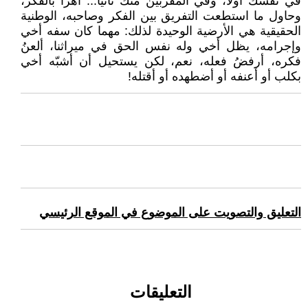
في نفسك أولا، وفي المقربين منك ثانيا... اهزأ بالفكر،
وحاول ما استطعت التفريق بين الفكر وصاحبه، الوطنية
الحقيقية هي الأرضية الوحيدة لذلك: مهما كان سفه أخي
وإجرامه، يظل أخي وله نفس الحق في ميراثنا، ألعنُ
فكره، أرفضُ فعله، نعم، لكن يستحيل أن أشبّه أخي
بكلب أو أعنفه أو أضطهده أو أقتله!
التعليق والتصويت على الموضوع في الموقع الرئيسي
التعليقات