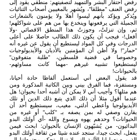
رفض احتقار البشر والتمهيد لتصفيتهم: منطقي يقود إلى
رفض العنف "مطلقا"، ويُشهر بالمغيبين أصحاب الثنائيات
ويُذكر ويؤكد بأنهم ليسوا أهلا ولا يؤمنون بالشعارات
الجميلة التي يرفعونها وينخدع بها من هم على شواكلهم!
ثم، وإن تنزلتُ، وجوزتُ هذا المنطق الاقصائي -ولا
أفعل!- فيجب أن يكون ذلك الطالب حاصلا على أعلى
الدرجات وفي كل المواد ليستطيع أن يقول عن غيره أنه
"حمار"! ولا أظن أن المؤمنين بالأديان والأيديولوجيات
وخصوصا في قضية فلسطين، "طلبة متفوقون"
ليستطيعوا تشبيه غيرهم -مهما كانت مساوئهم-
بالحيوانات!
قد يقول البعض أني أستعمل ألفاظا حادة أحيانا،
ومستفزة، فما الفرق بيني وبين الكاتبة المذكورة ومن
هم مثلها؟ وأجيب أني لا يمكن أن أشبه أحدا بحيوان! هل
عندما أقول مثلا أن ذلك الذي يتبع ذلك الدين أو تلك
الأيديولوجيا وأعطي أدلتي، مغيب، سيستطيع أحد أن
يقارن وصفي له بمن يصفه بـ "كلب" أو غيره من
الحيوانات؟ وحدهم يهوه ويسوع والله -أي أولئك البدو
البدائيون- من يُشبّهون الإنسان بالحيوان: ابحث فيمن
يفعل، ابحث جيدا، ستجد عنده شيئا من ثقافة أولئك البدو
الذين صنعوا لنا الآلهة التي لا تزال تحكم مجتمعاتنا إلى