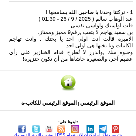
1 - تركتنا وحدنا يا صاحبى الله يسامحها !
عبد الوهاب سالم ( 2025 / 9 / 26 - 01:39 )
قلت اواسيك واواسى نفسى.....
بن سعيد يهاجم لا يتعب ,رقم9 مميز وممتاز.
الاميرة قالت انت اولى احد يا بختك , وانت تهاجم
الكانبات ويا بختها هى اولى احد
وحلوه منك ,والدرر لا تُطرح قدام الخنازير على رأي
عظيم آخر، والصغيرة حاشاها من أن تكون خنزيرة!
الموقع الرئيسي
الموقع الرئيسي للكاتب-ة
|
تابعونا على:
بنترست
تيلكرام
لينكدإن
الانستغرام
RSS
اليوتيوب
التويتر
الفيسبوك