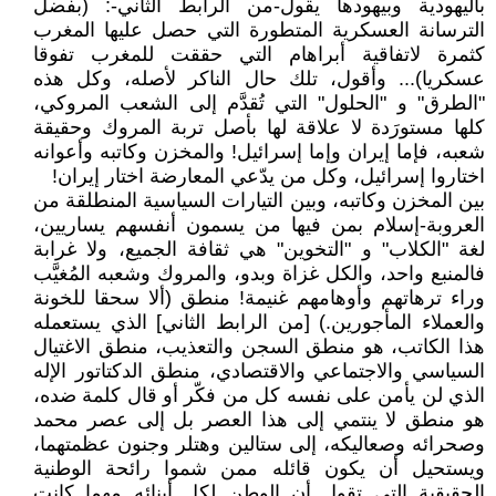
باليهودية وبيهودها يقول-من الرابط الثاني-: (بفضل
الترسانة العسكرية المتطورة التي حصل عليها المغرب
كثمرة لاتفاقية أبراهام التي حققت للمغرب تفوقا
عسكريا)... وأقول، تلك حال الناكر لأصله، وكل هذه
"الطرق" و "الحلول" التي تُقدَّم إلى الشعب المروكي،
كلها مستورَدة لا علاقة لها بأصل تربة المروك وحقيقة
شعبه، فإما إيران وإما إسرائيل! والمخزن وكاتبه وأعوانه
اختاروا إسرائيل، وكل من يدّعي المعارضة اختار إيران!
بين المخزن وكاتبه، وبين التيارات السياسية المنطلقة من
العروبة-إسلام بمن فيها من يسمون أنفسهم يساريين،
لغة "الكلاب" و "التخوين" هي ثقافة الجميع، ولا غرابة
فالمنبع واحد، والكل غزاة وبدو، والمروك وشعبه المُغيَّب
وراء ترهاتهم وأوهامهم غنيمة! منطق (ألا سحقا للخونة
والعملاء المأجورين.) [من الرابط الثاني] الذي يستعمله
هذا الكاتب، هو منطق السجن والتعذيب، منطق الاغتيال
السياسي والاجتماعي والاقتصادي، منطق الدكتاتور الإله
الذي لن يأمن على نفسه كل من فكّر أو قال كلمة ضده،
هو منطق لا ينتمي إلى هذا العصر بل إلى عصر محمد
وصحرائه وصعاليكه، إلى ستالين وهتلر وجنون عظمتهما،
ويستحيل أن يكون قائله ممن شموا رائحة الوطنية
الحقيقية التي تقول أن الوطن لكل أبنائه مهما كانت