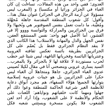
العدوى؛ ففي واحد من هذه المقالات، تساءلت إن كان
الغباء في الجزائر وراثيا أو مكتسبا) و (المغرب ليس
مسؤولا عن أزمة الرجال في الجزائر) عنوان مقال هذا...
وأقول: كل شعوب المنطقة المقدسة جاهلة مُجهَّلة
ومُغيَّبة، ما دامت تعمل بنفس الصوفتوير هي ونُخبها! ولا
فرق بين الجزائريين والمراركة والتوانسة وووو إلا في
القشور، أما الأصل فهو واحد: نفس المستنقع العفن،
نفس الجهل والذل والمهانة والاستلاب! هذا الكاتب الذي
لا ينقد النظام الجزائري فقط بل يُعمّم على كل
الجزائريين بطريقة بائسة تعكس ثقافته العروبية
وعنترياتها البائسة وفخرياتها التافهة، ليس شيئا غير حطب
لحرب مستوردة لا علاقة لها لا بالجزائر ولا بالمغرب...
السيد يساري عروبي وينصحني أنا في مقال لكيلا تُصيبني
عدوى الغباء الجزائري، جاهلا ومتجاهلا أن الغباء ليس
حكرا على الجزائريين بل هو جينات عروبية إسلامية
يتوارثها الجميع! هؤلاء السفهاء، هم مجرد أبواق دعاية
للأنظمة الغير شرعية الحاكمة للمنطقة وعوا ذلك أم
جهلوا ومهما كانت خلفياتهم ونواياهم: اللعنات على
الحكام والأنظمة لا على الشعوب، وإذا أراد أحد لعن
الشعوب فلا يكونن مسخرة ويستثني شعبه فكل