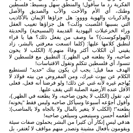
الفكرية رد ما سأقول! والمنطق سهل وبسيط: فلسطين
وطنك، أي الأم والأخت والأب والصديق والأصل
والذكريات والهوية وووو: هل جزاؤها الإيمان بالأكاذيب
التي بسببها اغتُصبت وذُلت؟ هل جزاؤها تغييب العقل
وراء الخزعبلات اليهودية القديمة (المسيحية) والحديثة
(الهولوكوست)؟ ما وصف من يفعل ذلك؟ هيا يا قراء
لنطبق كلامها عليها: (كلما اتسعت معرفتي بالبشر، زاد
يقيني أن الكلاب أكثر وفاءً منهم.)/ (الكلب لا يخون
صاحبه، ولا يطعنه في الظهر.): التطبيق مع فلسطين لا
تنسوا، أي فلسطين تتكلم وتقول الاقتباسات!
الهدف مما قيل: يجب أن يكون بيتك "حديد" لتستطيع
الكلام عن بيوت غيرك، ومن المفروض من بيته فولاذ لا
يُهاجم غيره لأنه غني عن ذلك! ولو فرضنا أنه فعل، فعلى
الأقل عنده الأرضية الصلبة التي يقف عليها.
ثم، تقول (الكلب لا يخون صاحبه، ولا يطعنه في الظهر.)،
وأقول أجوّعه أسبوعا وسيأكل صاحبه وليس فقط "يخونه/
يطعنه"! (الكلب لا يتغير بالمال ولا بالجاه ولا بالمناصب):
أطعمه أحسن وسيتبعني وسيلعن صاحبه!
هدفي ليس إنكار أن كثيرا من البشر يحملون صفات سيئة
ويقومون بأفعال مشينة وتصدر منهم مواقف لا تُغتفر، بل