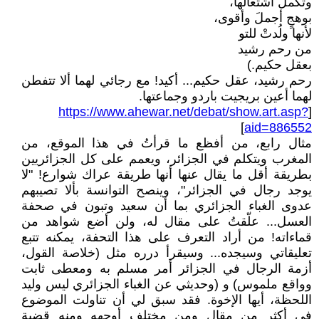
وتكملُ اشتعالها،
بوهجٍ أجملَ وأقوى،
لأنها ولُدتْ للتو
من رحم رشيد
بعقل حكيم.)
رحم رشيد، عقل حكيم... أكيد! مع رجائي لهما ألا تتفطن
لهما أعين بريجيت باردو وجماعتها.
https://www.ahewar.net/debat/show.art.asp?
[
]
aid=886552
مثال رابع، من أفظع ما قرأتُ في هذا الموقع، من
المغرب ويتكلم في الجزائر، ويعمم على كل الجزائريين
بطريقة أقل ما يقال عنها أنها طريقة عراك شوارع! "لا
يوجد رجال في الجزائر"، وينصح التوانسة بألا تصيبهم
عدوى الغباء الجزائري بما أن سعيد وتبون في صحفة
العسل... علّقتُ على مقال له، ولن أضع شواهد من
قماءاته! من أراد التعرف على هذا التحفة، يمكنه تتبع
تعليقاتي وسيجده... وسيقرأ درره مثل (خلاصة القول،
أزمة الرجال في الجزائر أمر مسلم به ومعطى ثابت
وواقع ملموس) و (وحديثي عن الغباء الجزائري ليس وليد
اللحظة، أيها الإخوة. فقد سبق لي أن تناولت الموضوع
في أكثر من مقال ومن مختلف أوجهه ومنه قضية