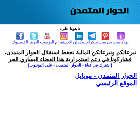
تابعونا على:
بودكاست
بنترست
تيلكرام
لينكدإن
الانستغرام
اليوتيوب
التويتر
الفيسبوك
تبرعاتكم وتبرعاتكن المالية تحفظ استقلال الحوار المتمدن،
فشاركونا في دعم استمرارية هذا الفضاء اليساري الحر
[اشترك في قناة ‫«الحوار المتمدن» على اليوتيوب]
الحوار المتمدن - موبايل
الموقع الرئيسي