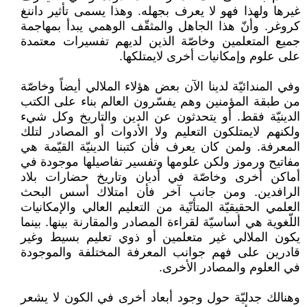
غيرها ولهذا فهو لا يعرف بجهله. وهذا يسمى تأثير داننغ
كروغر. وأنّ هذا الجاهل والمثقّف الوهمي يبدأ بمهاجمة
جميع المتعلمين وخاصّة الذين لديهم تفسيرات معتمدة
على علوم وإمكانيات أخرى لايمتلكها.
وفي المندائيّة لدينا الآن بعض هؤلاء الملالي أيضاً وخاصّة
من طبقة المؤمنين وهم يفسّرون العالم بناء على الكتب
الدينيّة فقط. أو يتحدثون عن الدين والتاريخ وكل شيء
ولكنهم لايمتلكون التعليم ولا الأدوات أو المصادر لتلك
المعرفة. ولمن كان يعرف فأن كتبنا الدينيّة القيّمة هي
مفاتيح ورموز ولكن علومها وتفسير تفاصيلها موجودة في
أماكن أخرى وخاصّة في أديان وتاريخ حضارات بلاد
الرافدين. ومن جانب آخر فأن امتلاك أسس البحث
العلمي الحقيقيّة المتأتّية من التعليم العالي والإمكانيات
اللّغوية هي أساسيّة لقراءة المصادر والمقارنة بينها. بينما
يكون الملالي غير متعلمين أو ذوي تعليم بسيط وغير
قادرين على فهم جوانب المعرفة المختلفة والموجودة
في العلوم والمصادر الأخرى.
وهنالك جدليّة حول وجود أبعاد أخرى في الكون لا يشعر