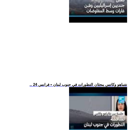
.. نتنياهو وكاتس يبحثان التطورات في جنوب لبنان • فرانس 24