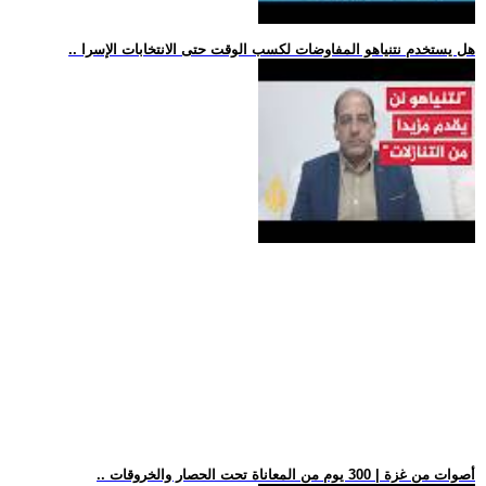
.. هل يستخدم نتنياهو المفاوضات لكسب الوقت حتى الانتخابات الإسرا
.. أصوات من غزة | 300 يوم من المعاناة تحت الحصار والخروقات