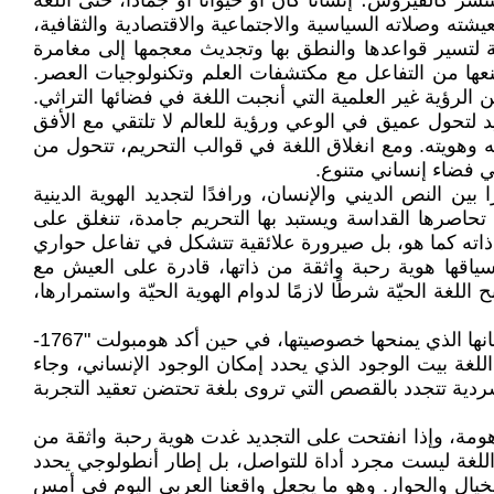
لفيروس؛ إنسانًا كان أو حيوانًا أو جمادًا، حتى اللغة
ته وصلاته السياسية والاجتماعية والاقتصادية والثقافية،
 لتسير قواعدها والنطق بها وتجديث معجمها إلى مغامرة
نعها من التفاعل مع مكتشفات العلم وتكنولوجيات العصر.
 الرؤية غير العلمية التي أنجبت اللغة في فضائها التراثي.
 لتحول عميق في الوعي ورؤية للعالم لا تلتقي مع الأفق
افته وهويته. ومع انغلاق اللغة في قوالب التحريم، تتحول من
في فضاء إنساني متنوع.
لنص الديني والإنسان، ورافدًا لتجديد الهوية الدينية
 تحاصرها القداسة ويستبد بها التحريم جامدة، تنغلق على
 ذاته كما هو، بل صيرورة علائقية تتشكل في تفاعل حواري
 سياقها هوية رحبة واثقة من ذاتها، قادرة على العيش مع
ة الحيّة شرطًا لازمًا لدوام الهوية الحيّة واستمرارها،
أنتج الفكر الغربي رؤى عميقة كشف فيها عن الصلة بين اللغة والهوية؛ فقد رأى هردر "1744-1803" أن اللغة روح الأمة ولسانها الذي يمنحها خصوصيتها، في حين أكد هومبولت "1767-
1976" بالمسألة إلى مقام أنطولوجي، حين عدّ اللغة بيت الوجود الذي يحدد إمكان الوجود الإنساني، وجاء
ل إلا في فضاء حواري تمنحه اللغة معناه، وكشف ريكور "1913-2005" عن أن الهوية سردية تتجدد بالقصص التي تروى بلغة تحتضن تعقيد التجربة
مة، وإذا انفتحت على التجديد غدت هوية رحبة واثقة من
 اللغة ليست مجرد أداة للتواصل، بل إطار أنطولوجي يحدد
الخيال والحوار. وهو ما يجعل واقعنا العربي اليوم في أمس