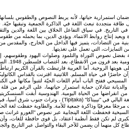
مان استمرارية حياتها، لأنه يربط النصوص والطقوس بلسانها 
قة متجددة تبعث اللغة في الذاكرة الجمعية وتبقيها حيّة. في
التاريخ. في سياق التفاعل الخلاق بين اللغة والدين والثقا
يد إنتاج روابط الانتماء. ويؤدي الدين، بما يحمله من طقوس وأ
 بنية من التضادات، يتميز فيها الداخل من الخارج، والمقدس 
 التمايزات، التي تعمل على تغذيتها.
حيّة بفضل نصوص التوراة والتلمود وصلوات اليهود وطقوسهم
استعادت العب
ا الروحية. أما العربية فارتبطت بالقرآن الكريم ارتباطًا وث
آن حاضرًا في حياة المسلم. اللاتينية اقترنت بالقداس الكاث
المسيحي ففتح الباب أمام اللغات الحيّة لتتبوأ مكانها في الك
لديانة تتبادلان حماية استمرار حياتهما، على الرغم من قلة ال
(Gathas) الطقسية، على الرغم من انقراضها من الحياة اليومية. الهندوسية
اللغة إلى وعاء دائم للفكر الديني والفلسفي. البوذية حفظت لغة 
ان الكبرى لم تكن فقط أنظمة اعتقاد، بل قوى حافظة للغات، و
ع كل منهما أن يضمن للآخر البقاء والتواصل عبر التاريخ والجغر