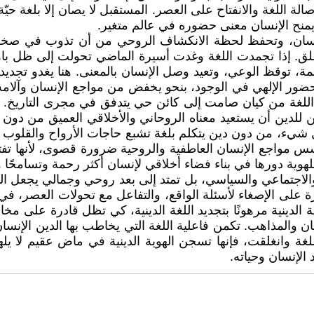
 اللغة والانفتاح على العصر. المستقبل لا يصان إلا بلغة حيّة 
، ويمنح الإنسان معنى حضوره في عالم متغير.
 للإنسان، وتحفظ لحظة الانكشاف الروحي من أن تذوب في صخ
ق. إذا تجمدت اللغة وغدت أسيرة الماضي تحولت إلى ظل باهت لا
ة، توقظ الوعي، وتعيد وصل الإنسان بالمعنى. هنا يغدو تجديد اله
ور الإلهي في الوجود، بنحو يخفض من مواجع الإنسان وآلامه،
لغة من كيان صامت إلى كائن حي يتدفق في مجرى التاريخ. هكذ
كن للدين أن يستعيد معناه الروحاني والأخلاقي العميق من دون 
كل شيء، من دون دين يتكلم بلغة تشبع حاجات الأرواح والقلوب و
سس مواجع الإنسان العاطفية والروحية ضرورة قصوى، لأنها تفتح
هوية دورها في بناء فضاء أخلاقي لإنسان أكثر رحمة وتسامحًا وإب
ي والاجتماعي والسياسي، بل تمتد إلى بعد روحي وجمالي يجعل ال
درة على الإصغاء لأسئلة الواقع، والتفاعل مع تحولات العصر، في
الدينية مرهونًا بتجديد اللغة الدينية، كي تظل قادرة على مخاط
 والمذاهب. تكمن فاعلية اللغة التي يخاطب بها الدين الإنسا
لغة وانغلقت، فإنها تسجن الهوية الدينية في ماض عقيم لا يله
 الإنسان وحياته.