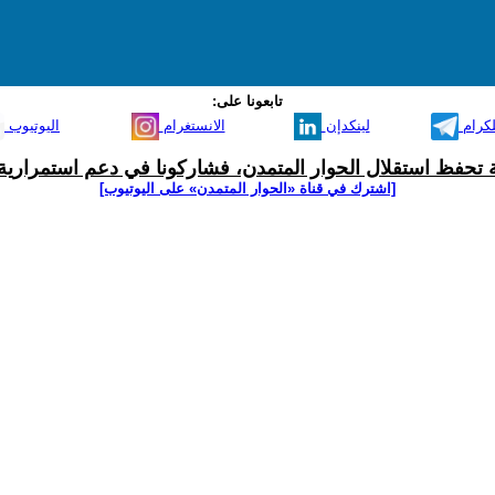
تابعونا على:
لكرام
لينكدإن
الانستغرام
اليوتيوب
ية تحفظ استقلال الحوار المتمدن، فشاركونا في دعم استمرارية 
[اشترك في قناة ‫«الحوار المتمدن» على اليوتيوب]