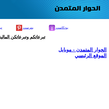
بودكاست
بنترست
تي
تبرعاتكم وتبرعاتكن المال
الحوار المتمدن - موبايل
الموقع الرئيسي