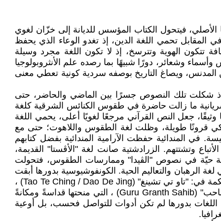
الأصلي، فيتحول الكتاب المؤسس للديانة إلى خزّان لغوي
 المقابل تحمي اللغة الدين، إذ تغدو الوعاء الذي يحفظ
فة تتكون الهوية وتترسخ، إذ لا تكون اللغة مجرد وسيلة
سماء وشعائر، دورًا شبيهًا بما رصده علم الأنثروبولوجيا
من المدنس، ويصاغ التاريخ بوصفه سردية كونية تعطي معنى
، إذ شكلت تلك النصوص جسرًا بين الماضي والحاضر، حتى
رية حضورها الحديث بوصفها لغة يومية وهوية قومية بعد قرون من الانقطاع، بعد اغتصاب فلسطين 1948. السريانية ما زالت حاضرة في طقوس الكنائس الشرقية كلغة
يقًا، جعل النص القرآني مرجعًا لغويًا أعلى، يحمي اللغة
وليكي قرونًا طويلة، وظلت لغة الطقوس واللاهوت؛ حتى مع
نيسة. في المندائية حفظت الآرامية المندائية بفضل كتابهم
أتباع وتشتتهم. الزرادشتية صانت لغة "الأڤستا" القديمة،
 أبقت السنسكريتية حيّة في نصوص "الڤيدا" وممارسات الطقوس، فتحولت
البالي في "تيبيتاكا" (Tipiṭaka) ، وتراث جنوب شرق آسيا، في لغة الرهبان والتعاليم الحية. الكونفوشيوسية بدورها أبقت
الصينية القديمة حاضرة عبر الكلاسيكيات الأخلاقية التي شكلت مرجعًا معرفيًا وذاكرة جمعية للأمة. والطاوية حفظت لغة الحكمة في: "تاو تي تشينغ" (Tao Te Ching / Dao De Jing) ،
فجعلت من النص الطقسي والفلسفي سبيلًا لاستمرارها. أما السيخية فحفظت اللغة الپنجابية عبر نصوص "الغورو غرانث صاحب" (Guru Granth Sahib) ، التي منحتها قداسةً ومكانةً
أن اللغات بدورها لم تكن أدوات للتواصل فحسب، بل أوعية
افيا.