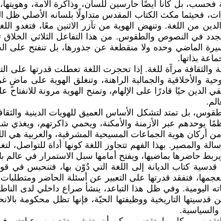
فحسب، بل كانا أيضًا حارسين للسان، وذاكرة الأمة، وهويتها، و
رات، فحيثما مكث الكتاب المقدس متداولًا بلسانه الأصلي ظل ال
دين من اللغة. وتنهض الهوية من تآزر الاثنين معًا، فتغدو الل
جدد في النصوص والطقوس. من هذا التفاعل الثلاثي الخلاق تنب
أسيرة الماضي وحده ولا منقطعة عن جذورها، بل تنفتح على ال
عة بذاتها.
وية والثقافة مرآة للغة. إذا تحجرت اللغة تعطلت قدرتها على ال
ة والأخلاقية والجمالية الراهنة، وتنغلق الهوية على ماضٍ غري
 الدين حيًا قادرًا على الإلهام، وتمنح الهوية مرونة للانفتاح ع
لم.
قوس، بل تمتد لتشكل الأساس العميق للهويات الدينية والثقافي
اظمًا يوحدهم عبر الأزمنة والأمكنة، ويحمي ذاكرتهم، ويغذي شع
نًا من أركان هوية الجماعات المسيحية المشرقية، والعربية هي
المصير. بهذا الفهم تتجاوز اللغة كونها أداة للتواصل، لتغدو م
يربط حاضرها بماضيها، ويفتح أمامها سبل الاستمرار في عالم بالغ
دد قدسية كتاب الديانة إلى اللغة التي دُوّن بها، فتنحبس ف
جمها، فتفقد قدرتها على التعبير عن أسئلة الحاضر ومتطلبات ال
اته اليومية. وفي ظل هذا التباعد، ينشأ صراع داخلي لدى الناطق
ن قدسيتها التاريخية ووظيفتها الحيّة، فإنها تظل محكومة بالان
 والسياسية.