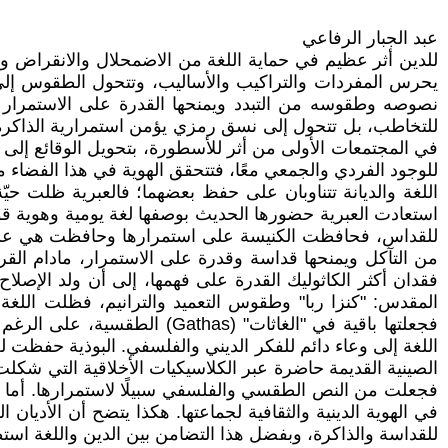
عبد الجبار الرفاعي
للدين أثر عظيم في حماية اللغة من الاضمحلال والانقراض وض
يحرس المفردات والتراكيب والأساليب، وتتحول الطقوس إلى طا
نصوصه وطقوسه من التبدد ويمنحها القدرة على الاستمرار في 
للتخاطب، بل تتحول إلى نسق رمزي يؤمن استمرارية الذاكرة ويع
في المجتمعات الأولى من أثر للأسطورة، بتحويل الوقائع إلى
للوجود الفردي والجمعي معًا، فتتحقق الهوية في هذا الفضاء من
اللغة والديانة تتناوبان على حفظ بعضهما؛ فالعبرية ظلت 
للقداس، فحافظت الكنيسة على استمرارها وحافظت هي على هويته
من التآكل ويمنحها قداسة وقدرة على الاستمرار، مادام القر
فقدان أكثر الكاثوليك القدرة على فهمها، إلى أن ولد الإصلاح 
المقدس: "كنزا ربا" وطقوس التعميد والترانيم، فظلت اللغة وا
فجعلتها باقية في "الغاثات" 
في الهوية الدينية والثقافية لجماعتها. هكذا يتضح أن الأدي
للقداسة والذاكرة، وبفضل هذا التضامن بين الدين واللغة استطا