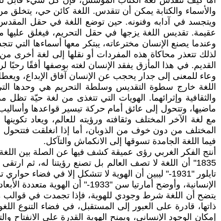
أما كيف تتقدس لغة الكتاب المؤسس، فإن كل شيء قابل للتقدي
والأسماء والكتابة يمكن أن تتقدس. اللغة كائن حي، يتخلق من 
ويتجسد في آدابه وفنونه. حين توضع اللغة في حقل المقدس ت
عقيمة. تقديس اللغة يزجها في حقل التحريم، فيغلق عليها من
وعندما يصنع الإنسان مخترعاته، يبتكر معها أسماءها التي تتجس
لذلك تتعذر محاكاة هذه المفردات أو نقلها إلى لغة أخرى من
القديم. في هذا المأزق يفقد الإنسان لغته بوصفها أفقًا رحبًا ل
وعاء للمعنى إلى جدار يحجب عن الإنسان آفاق الإبداع، ويعطل 
اللغة خارج سطوة التقديس وسلطة التحريم هي وحدها التي تس
والثقافية وإثرائهما. الهويات التي تتغذى من لغة حيّة تظل 
ماضيها، وتتحول إلى عائق أمام حركة تيسير قواعدها وأساليب 
مع لغة الآخر المختلف وثقافته ورؤيته للعالم، ويعاد تكوين
المختلف من دون خوف من الذوبان، أما إذا انغلقت فتتحول إلى 
فيما اللغة الجامدة تسوقها إلى الانكماش والتآكل.
الإنسانية، وأوضح أمارتيا سن "1933-" أن الهوية متعددة الأبعاد لا تفهم إلا بلغة حيّة تعترف بالاختلاف وتتيح التعايش.
يتضح أن اللغة شرط وجودي للهوية، فإذا تجمدت في قوالب م
ذاتها، قادرة على العبور إلى المستقبل، في فضاء التنوع الل
إمكان الوجود الإنساني، ويمنح الهوية القدرة على الانفتاح وا