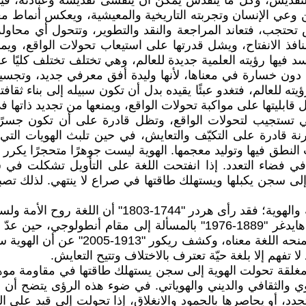
س، وكل ما يتقدس يمكن أن يتفشى تقديسه وعبادته، فينتشر كا
وعي الإنسان وتجربته التاريخية والمعيشية، ويعكس أنماط معيش
حتجب، فتعاند المراجعة والنقد والتطوير، وتتحول أي محاولة
افذ الانفتاح، ويشل قدرتها على استيعاب تحولات الواقع، ويم
د فيها رؤيته العلمية جديدة للعالم، وهي تختلف تختلف كليًا عن
 دون خسارة في معناها، لأنها وليدة أفق معرفي جديد، وتجسيد
رؤيته للعالم، فتغدو عبئًا يقيده بدل أن تكون سبيله إلى بناء ثق
قابليتها على مواكبة تحولات الواقع، ويمنعها من تجديد ذاتها 
تجيب لتحولات الواقع، وتظل قادرة على أن تكون جسرًا بين ا
مرنة قادرة على التكيّف والتعايش، في حين تلبث الهويات التي
النطق فيها وتوليد معجمها. الهوية ليست جوهرًا متحجرًا يكرر
ها في فضاء التعدد. إذا انفتحت اللغة على التأويل تشكلت في
سجن يكبلها ويستهلك طاقتها في صراع لا ينتهي. لذلك تصبح اللغ
1835" أن اللغة لا تصف العالم بل تصنع رؤيتنا له، ثم ارتقى هايدغر "1889-
تايلور "1931-" ليبين أن الهوية لا تتشك
غلقة تحولت الهوية إلى سجن يستهلك طاقتها في مقاومة موهو
غوي والثقافي والديني والهوياتي. في ضوء هذه الرؤى يتضح أن
لتجدد، أو يحاصرها بالجمود والانغلاق، إذا تحولت إلى قيد على 