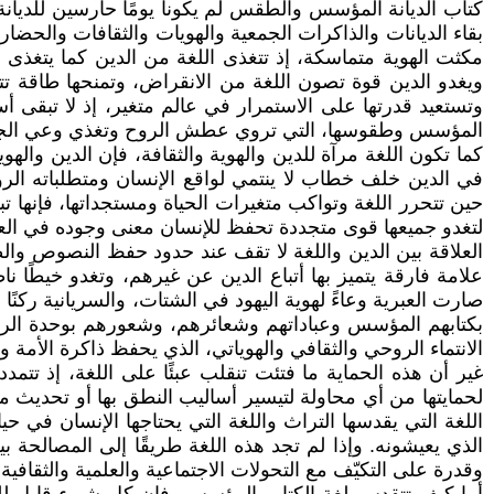
كتاب الديانة المؤسس والطقس لم يكونا يومًا حارسين للديانة 
بقاء الديانات والذاكرات الجمعية والهويات والثقافات والحضا
مكثت الهوية متماسكة، إذ تتغذى اللغة من الدين كما يتغذى ال
ويغدو الدين قوة تصون اللغة من الانقراض، وتمنحها طاقة تت
وتستعيد قدرتها على الاستمرار في عالم متغير، إذ لا تبقى 
المؤسس وطقوسها، التي تروي عطش الروح وتغذي وعي الجما
كما تكون اللغة مرآة للدين والهوية والثقافة، فإن الدين واله
في الدين خلف خطاب لا ينتمي لواقع الإنسان ومتطلباته الروحي
حين تتحرر اللغة وتواكب متغيرات الحياة ومستجداتها، فإنها تبقي
لتغدو جميعها قوى متجددة تحفظ للإنسان معنى وجوده في العا
العلاقة بين الدين واللغة لا تقف عند حدود حفظ النصوص والط
علامة فارقة يتميز بها أتباع الدين عن غيرهم، وتغدو خيطًا ن
صارت العبرية وعاءً لهوية اليهود في الشتات، والسريانية رك
بكتابهم المؤسس وعباداتهم وشعائرهم، وشعورهم بوحدة الرسالة و
الانتماء الروحي والثقافي والهوياتي، الذي يحفظ ذاكرة الأمة و
غير أن هذه الحماية ما فتئت تنقلب عبئًا على اللغة، إذ تتم
لحمايتها من أي محاولة لتيسير أساليب النطق بها أو تحديث مع
اللغة التي يقدسها التراث واللغة التي يحتاجها الإنسان في حي
الذي يعيشونه. وإذا لم تجد هذه اللغة طريقًا إلى المصالحة بي
وقدرة على التكيّف مع التحولات الاجتماعية والعلمية والثقافية