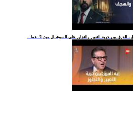
.. إيه الفرق بين حرية التعبير والتجاوز على السوشيال ميديا؟. عما