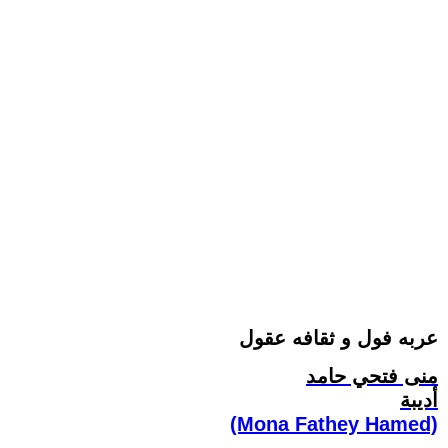
عربه فول و ثقافه عقول
منى فتحي حامد
أديبة
(Mona Fathey Hamed)