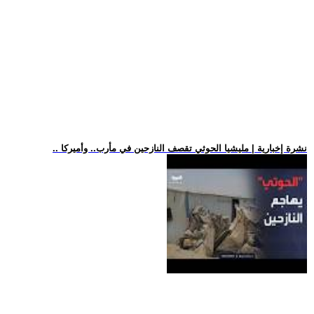
.. نشرة إخبارية | مليشيا الحوثي تقصف النازحين في مأرب.. وأميركا