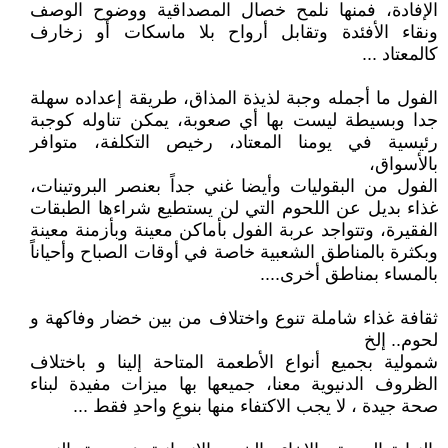
الإفادة، فمنها نلمح خصال المصداقية ووضوح الوصف
ونقاء الأفئدة وتقابل أرواح بلا ماسكات أو زخارف
كالمعتاد ...
الفول ما أجمله وجبة لذيذة المذاق، طريقة إعداده سهلة
جدا وبسيطة ليست بها أي صعوبة، يمكن تناوله كوجبة
رئيسية في يومنا المعتاد، رخيص التكلفة، متوافر
بالأسواق،
الفول من البقوليات وأيضا غني جداً بعنصر البروتينات،
غذاء بديل عن اللحوم التي لن يستطيع شراءها الطبقات
الفقيرة، وتتواجد عربة الفول بأماكن معينة وبأزمنة معينة
وبكثرة بالمناطق الشعبية خاصة في أوقات الصباح وأحياناً
بالمساء بمناطق أخرى....
ثقافة غذاء شاملة تنوع واختلاف من بين خضار وفاكهة و
لحوم.. إلخ
شمولية بجميع أنواع الأطعمة المتاحة إلينا و باختلاف
الظروف الدنيوية معنا، جميعها بها ميزات مفيدة لبناء
صحة جيدة ، لا يجب الاكتفاء منها بنوعِ واحدِ فقط ...