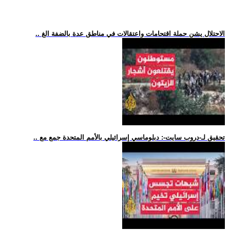
.. الاحتلال يشن حملة اقتحامات واعتقالات في مناطق عدة بالضفة الغ
.. تحقيق لـ-دروب سايت-: دبلوماسي إسرائيلي بالأمم المتحدة جمع مع