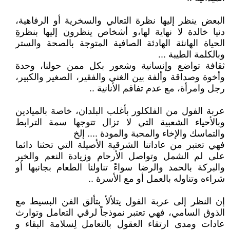
البعض ينظر إليها نظرة التعالي والسخرية أو الرفاهية،
دنيا خالدة لا نهاية لها،و أشخاص ينظرون إليها بنظرةِ
الحياة الهانئة الهادئة الصافية المتوجة بالصحة والستر
وبالكلمة الطيبة ...
ثقافة تواضع وإنسانية وشعور بكل ممن حولنا، وحدة
وأخوة وصداقة وألفة بين الغني والفقير، الصغير والكبير،
رجل وامرأة، مع عدم تفاقم الأنانية ..
عربة الفول من الفلكلور بأغلب البلدان، خاصة بالميادين
وبالأحياء الشعبية التي لا تزال تتوجها سمة الترابط
والتماسك والإخاء والمحبة والمودة .... إلخ
فهي تعتبر من عاداتنا الشرقية الأصيلة التي تحثنا دائما
على لم الشمل وتواصل الأرحام وزيادة النعم والخير
والبركة بالحمد والرضا سواءً تناولنا الطعام بجانبها أو
شراءه وتناوله بالعمل أو مع الأسرة ..
إن النظر إلى عربة الفول يتلألأ بتألق الفن البسيط مع
الذوق السامي، فهي تعتبر نموذجاً لرقي التعامل وتوارث
عادات ومدى ارتقاء العقول بالتعامل لِسلامة البقاء و