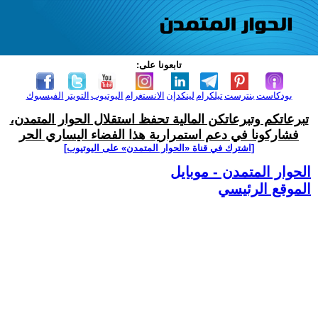
تابعونا على:
بودكاست
بنترست
تيلكرام
لينكدإن
الانستغرام
اليوتيوب
التويتر
الفيسبوك
تبرعاتكم وتبرعاتكن المالية تحفظ استقلال الحوار المتمدن،
فشاركونا في دعم استمرارية هذا الفضاء اليساري الحر
[اشترك في قناة ‫«الحوار المتمدن» على اليوتيوب]
الحوار المتمدن - موبايل
الموقع الرئيسي