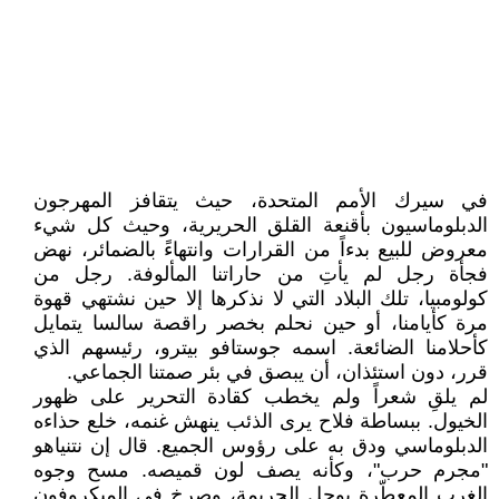
في سيرك الأمم المتحدة، حيث يتقافز المهرجون
الدبلوماسيون بأقنعة القلق الحريرية، وحيث كل شيء
معروض للبيع بدءاً من القرارات وانتهاءً بالضمائر، نهض
فجأة رجل لم يأتِ من حاراتنا المألوفة. رجل من
كولومبيا، تلك البلاد التي لا نذكرها إلا حين نشتهي قهوة
مرة كأيامنا، أو حين نحلم بخصر راقصة سالسا يتمايل
كأحلامنا الضائعة. اسمه جوستافو بيترو، رئيسهم الذي
قرر، دون استئذان، أن يبصق في بئر صمتنا الجماعي.
لم يلقِ شعراً ولم يخطب كقادة التحرير على ظهور
الخيول. ببساطة فلاح يرى الذئب ينهش غنمه، خلع حذاءه
الدبلوماسي ودق به على رؤوس الجميع. قال إن نتنياهو
"مجرم حرب"، وكأنه يصف لون قميصه. مسح وجوه
الغرب المعطّرة بوحل الجريمة، وصرخ في الميكروفون