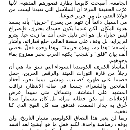
الجامعة، أصبحت كابوساً يطارد قصورهم المذهبة، لأنها
عرّت الحقيقة المرة: أن السلاسل التي تقيدنا ليست من
فولاذ العدو، بل من حرير خنوعنا.
من السهل دائماً أن تتهم من يصرخ "حريق!" بأنه يفسد
هدوء المكان. لكن عندما يكون جسدك يحترق، فالصراخ
ليس خياراً، بل هو آخر دليل على أنك ما زلت حياً. بيترو
لم يزايد، بل وقف على منصة العالم، خلع قفازاته، وأشار
بإصبعه: "هذا دم، وهذه جريمة". وهذا وحده فعلٌ يخصي
ألف بيان "قلق" و"شجب" يكتبه العرب بحبر ممزوج بماء
وجوههم.
المأساة الكبرى، الكوميديا السوداء التي تليق بنا، هي أن
رجلاً من قارة الثورات الميتة والرقص الحزين، حمل
قضيتنا على ظهره كصليب، ومشى. بينما نحن، أحفاد
الفاتحين والشعراء، جلسنا في صالة الانتظار، نراقب
المشهد على الشاشة، ونتساءل متى سيبدأ عرض
الإعلانات. لم يكن خطابه مرآة، بل كان مسماراً صدئاً
خُرق به جدار الصمت، فتدفق منه كل القيح الذي كنا
نخفيه.
ربما لن يغير هذا البصاق الكولومبي مسار التاريخ، ولن
يوقف رصاصة واحدة. لكنه فعل ما هو أبشع: لقد أفسد