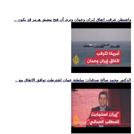
.. واشنطن تترقب اتفاق إيران وعمان وترى أن فتح مضيق هرمز قد يكون
.. الدكتور محمد صالح صدقيان: سلطنة عمان اشترطت توافق الاتفاق مع