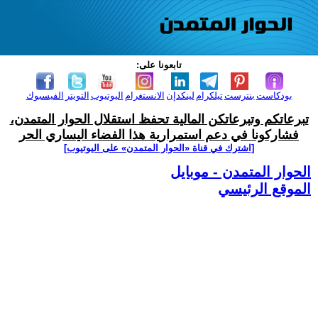
تابعونا على:
بودكاست
بنترست
تيلكرام
لينكدإن
الانستغرام
اليوتيوب
التويتر
الفيسبوك
تبرعاتكم وتبرعاتكن المالية تحفظ استقلال الحوار المتمدن،
فشاركونا في دعم استمرارية هذا الفضاء اليساري الحر
[اشترك في قناة ‫«الحوار المتمدن» على اليوتيوب]
الحوار المتمدن - موبايل
الموقع الرئيسي