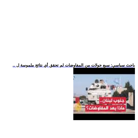
.. باحث سياسي: سبع جولات من المفاوضات لم تحقق أي نتائج ملموسة ل