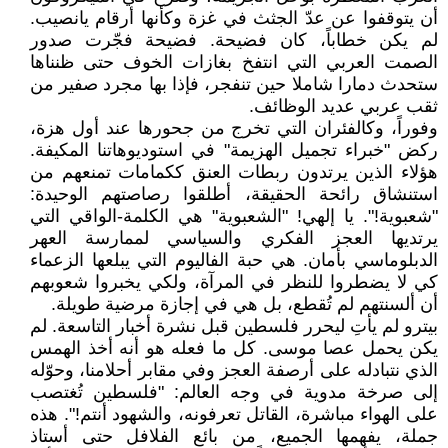
أن يتوقفوا عن عدّ الجثث في غزة وكأنها أرقام يانصيب.
لم يكن خطاباً، كان فضيحة. فضيحة فجّرت صدور
الصمت العربي التي انتفخ بغازات الخوف حتى ظنناها
ستحدث دمارا شاملا حين تنفجر، فإذا بها مجرد صفير من
ثقب عربي عديد الوظائف.
وفوراً، وكالفئران التي تخرج من جحورها عند أول هزة،
ركض "خبراء تجميل الهزيمة" في استوديوهاتنا المكيفة.
هؤلاء الذين يرتدون ربطات العنق ككمامات تمنعهم من
استنشاق رائحة الحقيقة، أطلقوا رصاصتهم الوحيدة:
"شعبوية!". يا إلهي! "الشعبوية" هي الكلمة-الواقي التي
يرتديها العجز الفكري والسياسي لممارسة العهر
الدبلوماسي بأمان. هي حبة الفاليوم التي يبلعها الزعماء
كي لا يضطروا للنظر في المرآة، ولكي يخبروا شعوبهم
أن ألسنتهم لم تُقطع، بل هي في إجازة مرضية طويلة.
بيترو لم يأتِ ليحرر فلسطين قبل نشرة أخبار التاسعة. لم
يكن يحمل عصا موسى. كل ما فعله هو أنه أخذ الهمس
الذي نتبادله على أرصفة العجز وفي مقابر أحلامنا، وحوّله
إلى صرخة مدوية في وجه العالم: "فلسطين تُغتصب
على الهواء مباشرة، القاتل تعرفونه، والشهود أنتم!". هذه
جملة، يفهمها الجميع، من بائع الفلافل حتى أستاذ