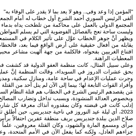
"المؤمن إذا وعد وفى.. وهو لا يعد بما لا يقدر على الوفاء به"
المجتمع الدولي بالعمل على محاكمة من تلطخت يداه بدماء ا
وليست ساحة تعج بالفصائل الفوضوية التي لم يسلم المواطن ا
ويظهر أنَّ جوهر الخطاب عوَّل على تأثير الكلام في المستمعي
يقابله من أفعال حقيقية على أرض الواقع فيما بعد، فالخطاب
اقتناع الغربيين بفحواه، فالكلمة من جهة ألهبت مشاعر مح
المعطيات الراهنة.
بحق عشرات الدروز في السويداء، وقالت المنظمة إنَّ عمليا
وجرت عمليات الإعدام في ساحة عامة، ومنازل سكنية، ومدرس
وأفراد القوات التابعة لها؛ بينما إلى الآن لم ينل أحد من ال
مَن يقصدهم الرئيس الشرع في الخطاب هم قتلة النظام السا
وبخصوص العدالة المنشودة، وبسبب تداخل وتضارب المصالح، 
2023، أي ليلة عيد النوروز في ناحية جنديريس، حين أطل
صلاح الدين ببلدة جنديريس بريف منطقة عفرين احتفالاً برأس
مرأى ومسمع المارة والشهود، وكان القتلة معروفين، علماً أن
جزاءهم العادل، ولكنه كما يفعل الآن في الأمم المتحدة، وع