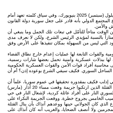
ألقى الرئيس السوري أحمد الشرع أول خطاب له أمام الجمعية العامة للأمم المتحدة في دورتها الـ80 التي انعقدت في 24 أيلول (سبتمبر) 2025 بنيويورك، وفي سياق كلمته تعهد أمام
لمجتمع الدولي بأنه قادر على جعل سورية دولة القانون
ش والأمن.
 الوقت متاحاً للتأمّل في تبعات تلك الجمل وما ينبغي أن
متازاً بالنسبة لمؤيدي الرئيس الشرع، ولكن لا نعرف مدى
ود التي ليس من السهولة بمكان تنفيذها على الأرض وفق
 أدلة على تنفيذ القوات الحكومية والقوات التابعة لها عمليات إعدام خارج نطاق القضاء
ة لها ببذلات عسكرية وأمنية تحمل بعضها شارات رسمية،
محاسبة أفراد قوات الأمن والقوات العسكرية الحكومية
بة في الساحل السوري. فكيف سيفي الشرع بوعوده إذن؟ أم أن
إدلب فكيف بمقدوره تحقيقها في عموم سوريا، علماً أن
إدلب كانت في قبضته وكان بمقدوره آنذاك معرفة كل شاردة وواردة فيها وكان متحكماً بها، حيث إنه لم يستطع محاسبة القتلة الذين ارتكبوا جريمة وقعت مساء 20 آذار (مارس)
لسوري النار على أفراد عائلة كردية، لإشعال النار في حي
 وأصيب الخامس بجروح خطرة. ووقعت الجريمة النكراء على
الذي كان الجولاني حينها ووعدهم آنذاك بأن ينال القتلة
لمجرمين ولا أنصف الضحايا، والغريب أنه كان آنذاك على