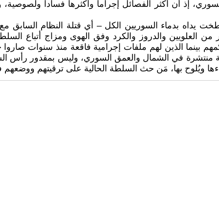
، إذ أن أكثر الفصائل إجراماً وأكثرها فساداً ولصوصية، ولد
طخت يداه بدماء السوريين الكل – أي قتلة النظام السابق مع
ن العلويين والدروز والكرد وفق الهوى ومزاج أتباع السلطة 
كمهم بينما الذين لهم ملفات إجرامية فاقعة منذ سنوات صاروا
لة منتشرة في الشمال والعمق السوري، وليس بمقدور رأس السلط
 ويُلوح بها، مَن حث السلطة الحالية على ترقيتهم ووضعهم ف