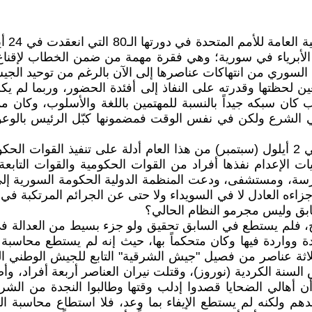
لأبرياء في سورية؛ وهي فقرة مهمة من ضمن الخطاب لإقناع ا
لسوري من انتهاكات عناصرها إلى الآن بالرغم من توحيد الجي
ن لحظتها وقدرته على النفاذ إلى أفئدة الحضور، وربما لم يكن
 كان سبكه جيداً بالنسبة للمهتمين باللغة والأسلوب، وكان م
بي الشرع ولكن في نفس الوقت فمضمونها كبّل الرئيس بالوع
وعلى سبيل المثال، كانت منظمة العفو الدولية قد كشفت في 2 أيلول (سبتمبر) من هذا العام
ت الإعدام نفذها أفراد من القوات الحكومية والقوات التابع
ة، ومستشفى، ودعت المنظمة الدولية الحكومة السورية إلى 
قتلة جزاءه العادل لا في السويداء ولا حتى عن الجرائم المرتك
بق وليس مجرمو النظام الحالي؟
فلم يستطع في السابق تحقيق ولو جزء بسيط من العدالة في 
ق ثلاثة عناصر من فصيل "جيش الشرقية" التابع للجيش الوطني ا
 السنة الكردية (نوروز)، وقتلت نيران العناصر أربعة أفراد،
 أهالي الضحايا قصدوا إدلب وقتها وطالبوا النجدة من الشرع 
دهم ولكنه لم يستطع الإيفاء بما وعد، فلا استطاع محاسبة ا