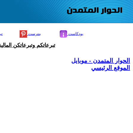
بودكاست
بنترست
تي
تبرعاتكم وتبرعاتكن المال
الحوار المتمدن - موبايل
الموقع الرئيسي