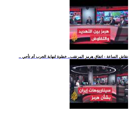
.. نقاش الساعة - اتفاق هرمز المرتقب.. خطوة لنهاية الحرب أم تأجي