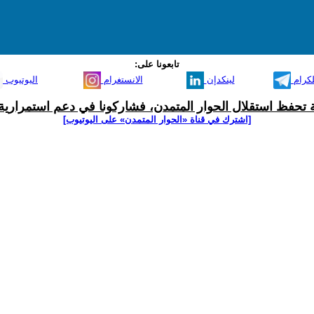
تابعونا على:
لكرام
لينكدإن
الانستغرام
اليوتيوب
ية تحفظ استقلال الحوار المتمدن، فشاركونا في دعم استمرارية 
[اشترك في قناة ‫«الحوار المتمدن» على اليوتيوب]