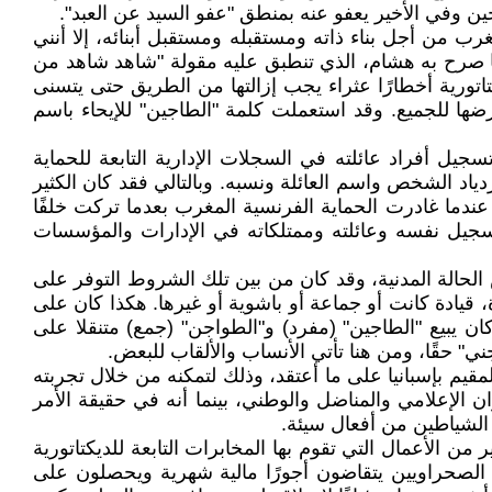
ين وفي الأخير يعفو عنه بمنطق "عفو السيد عن العبد".
ن أجل بناء ذاته ومستقبله ومستقبل أبنائه، إلا أنني
ما صرح به هشام، الذي تنطبق عليه مقولة "شاهد شاهد من
اتورية أخطارًا عثراء يجب إزالتها من الطريق حتى يتسنى
ضها للجميع. وقد استعملت كلمة "الطاجين" للإيحاء باسم
بالمغرب ما بين 1912 و1956، فإن الكثير منهم رفض حتى تسجيل أفراد عائلته في السجلات الإدارية التابعة للحماية
زدياد الشخص واسم العائلة ونسبه. وبالتالي فقد كان الكثير
ن عندما غادرت الحماية الفرنسية المغرب بعدما تركت خلفًا
ي تسجيل نفسه وعائلته وممتلكاته في الإدارات والمؤسسات
حالة المدنية، وقد كان من بين تلك الشروط التوفر على
، قيادة كانت أو جماعة أو باشوية أو غيرها. هكذا كان على
 يبيع "الطاجين" (مفرد) و"الطواجن" (جمع) متنقلا على
ني" حقًا، ومن هنا تأتي الأنساب والألقاب للبعض.
يم بإسبانيا على ما أعتقد، وذلك لتمكنه من خلال تجربته
ن الإعلامي والمناضل والوطني، بينما أنه في حقيقة الأمر
ن الشياطين من أفعال سيئة.
 الأعمال التي تقوم بها المخابرات التابعة للديكتاتورية
 أن الصحراويين يتقاضون أجورًا مالية شهرية ويحصلون على