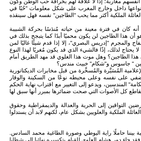
 أنفسهم مغاربة؛ إذًا لا علاقة لهم بخرافة حب الوطن وكون
أنواعها داخل وخارج المغرب على شكل معلومات "حُبًا في
عائلة الملكية أكثر مما يحب "الطاجين" نفسه فهل سينقذه
 كان في فترة معينة من حياته مُندَسًا بحركة الشبيبة
ن هذا الطاجين لن يكون محميًا أبدًا كما يتبجح بذلك في
والمجرم "إدريس البصري"، إلا إذا قدم شيئًا غاليًا لمن
يحتاج لذلك، إذًا فالشيء الذي قد يكون مُغريًا لهذا النوع
لى هذا الطاجين؟ وهل موت هذا العلوي قد مهد الطريق أمام
طاجين " جاسوس و"شكام" خبيث مندس؟
مية المُسَيَّرة والمُسخَّرة من قبل مخابرات الديكتاتورية
يُضفي على نفسه وعلى محيطه نوعًا من السكينة والوقار
مة" المندسين، ويدعو إلى التغيير مع اقتراب نهاية الحكم
 نقاطع كل الأصوات التي صحت ضمائرها بمبرر أنها سبق لها
رضين التواقين إلى الحرية والعدالة والديمقراطية وحقوق
لعائلة الملكية والعلويين بشكل عام، لكنهم لابد أن يستدلوا
ة بيننا حاملًا راية اليوطي وصورة الطاغية محمد السادس.
د جاء دور هشام العلوي للقيام بتكسيره نهائيا إلى شظايا