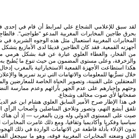
لقد سبق للإعلامي الشجاع علي لمرابط أن قام في إحدى فيدي
بحرق طاجين المخابرات المغربية المدعو "طواجني". فالطاجِن
المخابرات المغربية استعمال مثل هذه الوجوه الشريرة في 
أجهزته القمعية. فقد كان الطاجين قديمًا لدى الأمازيغ يتشك
من الفخار، والغطاء العلوي عبارة عن قبة بشكل هرمي م
والزخرفة، وعلى مستوى المضمون من حيث تنوع ما يُطبخ به
هكذا استطاعت الأجهزة القمعية الاستخباراتية بالمغرب إدخا
خلال تسرُّبها للمعلومات والاتهامات التي تريد تمريرها وال
المعتقلين على القنينة، وتصوير الحياة الخاصة للمعارضين و
وحثهم وإجبارهم على عدم الجهر بآرائهم وعدم ممارسة النضال أ
صفحاتها لأي صوت مخالف وشجاع.
في هذا الإطار صرح الأمير السابق العلوي هشام ابن عم الديكت
تلفق أبشع التهم، وتصور وتلاحق المناضلين وأصحاب الرأي الم
صيت على المستوى الدولي وله وزن بالمغرب — إذ أن هناك من ا
سياسيا وفكريا وأكاديميا وثقافيا، ومع ذلك غامرت المخابر
بدون الإدلاء بأدلة قاطعة عن الاتهامات الواردة في ذلك ال
الذي وضعته المخابرات المغربية فوقه، وهو ما سيجعل القض