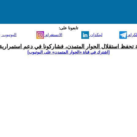
تابعونا على:
لكرام
لينكدإن
الانستغرام
اليوتيوب
ية تحفظ استقلال الحوار المتمدن، فشاركونا في دعم استمرارية 
[اشترك في قناة ‫«الحوار المتمدن» على اليوتيوب]