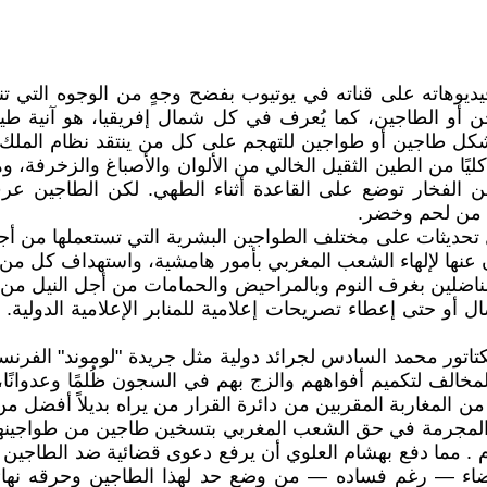
وهاته على قناته في يوتيوب بفضح وجهٍ من الوجوه التي تنطب
 أو الطاجين، كما يُعرف في كل شمال إفريقيا، هو آنية طينية
شكل طاجين أو طواجين للتهجم على كل من ينتقد نظام الملك
ل كليًا من الطين الثقيل الخالي من الألوان والأصباغ والزخر
ن الفخار توضع على القاعدة أثناء الطهي. لكن الطاجين 
 من لحم وخضر.
ل تحديثات على مختلف الطواجين البشرية التي تستعملها من أج
إعلان عنها لإلهاء الشعب المغربي بأمور هامشية، واستهداف كل
المناضلين بغرف النوم وبالمراحيض والحمامات من أجل النيل م
و حتى إعطاء تصريحات إعلامية للمنابر الإعلامية الدولية. أما
اتور محمد السادس لجرائد دولية مثل جريدة "لوموند" الفرنسية 
خالف لتكميم أفواههم والزج بهم في السجون ظُلمًا وعدوانًا،
لمغاربة المقربين من دائرة القرار من يراه بديلاً أفضل من ا
ات المجرمة في حق الشعب المغربي بتسخين طاجين من طواجينها
هجوم . مما دفع بهشام العلوي أن يرفع دعوى قضائية ضد الطاج
اء — رغم فساده — من وضع حد لهذا الطاجين وحرقه نهائيًا