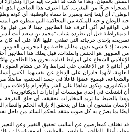
السكن بالمجان. وهذا ما كنت قد أشرت إليه مرارًا وتكرارًا: 
الصحراء جزءًا من المغرب. كما اعترف هذا الطاجين الذي اح
الوطن"، أي أينما وُجد وبمبرر ما سماه بالوطنية، أي كونه و
حبه للوطن و حبه للملكية من المحاكمة التي تنتظره في الم
في الواقع لم أكن أعرف هذا الطاجين جيدا لا من قبل ولا م
الديمقراطية قبل أن يطرده شباب "محمد بن سعيد أيت أيدير". 
تصريحه بإحدى خرجاته التي تطغى عليها الأنا على أنه كان م
يحميه؛ إذ لا شيء بدون مقابل خاصة مع المجرمين العلويين. وهذا
من العلويين هو الجنس والملذات. فهل يملك هذا الطاجين أختًا
الإعلامي الشجاع علي لمرابط لقيامه بحرق هذا الطاجين نها
لن أدافع لا عن الإعلامي علي لمرابط ولا عن هشام العلوي، لما
العلوية، لأنهما قادران على الدفاع عن نفسيهما. لكنني أ
والشجاعة، فيصبح عضوًا فاعلًا في جسد المجتمع، مناضلًا صريح
الديكتاتوري، ويكون شاهدًا على الشر والإجرام والإفلات من ا
أن اشتغلت في إحدى مؤسسات أو إدارات الديكتاتورية؟
وهذا بالضبط ما تريد المخابرات تحقيقه، أي خلق التفرقة بي
الإنسان مقتنعون أن هذا لن يتحقق إلا بإزالة الحكم والنظام الم
أيضًا بما يصرّح به كل صوت منتقد للحكم السائد من داخل نفس 
قد نختلف كمعارضين عن أساليب تحقيق التغيير وعن التغيير نف
وعلى أمثال الطاجين والتابعين والمتابعين له معرفة ذلك ، فإ