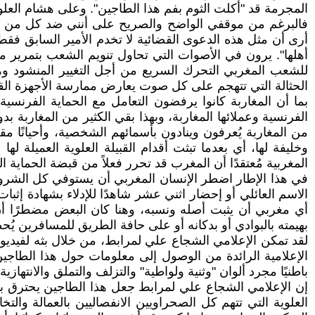
المجرمة قد "أكلت الثوم بفم هذا الطاجين". وعلى هشام العلو
فالبرغم من موقفي الواضح والصريح على أنني ضد كل من هو 
أرى أن مثل هذه الدعوى القضائية لا تخدم الأمير السابق ف
أهلها". يرون في الأصوات التي تحاول تنويم الشعب بتمرير م
للشعب المغربي التحرك السريع من أجل التغيير المنشود وهو
الحثالة التي تتهجم على كل صوت يعارض ممارسة الأجهزة القمع
الفرنسية وعملائها المغاربة، وبهذا بقي الكثير من المغاربة بد
من المغاربة يُعرفون وينادون بأسمائهم الشخصية، وأحيانًا مق
وخليفة لها، أي بعدما تبثت أقدام القبيلة العلوية العميلة
المغربية مُعتقدًا أن المغرب قد تحرر فعلاً من قبضة الحماية ا
في هذا الإطار اضطر الإنسان المغربي أن يستوفي كل الشروط
الاسم العائلي أو إحضار اثني عشر شاهدًا للإدلاء بشهادة إثبا
أي مغربي أن يثبت أصله ونسبه، وهنا كان البعض مضطرًا أن
بهيمته بالبوادي أو بدكانه أو على حافة الطريق للمسافرين يُحض
لقد تمكن الإعلامي الشجاع علي لمرابط، من خلال بثه لفيديو 
الإعلامية الرائدة من الوصول إلى معلومات حول هذا الطاجين 
باطنيًا مجرد ألوان "وثنية ولواطية" والتزلف والتملق والانته
إن الإعلامي الشجاع علي لمرابط جعل هذا الطاجين يحترق بعدما
العلوية التي تتهم كل الصحراويين الانفصاليين بالعمالة والت