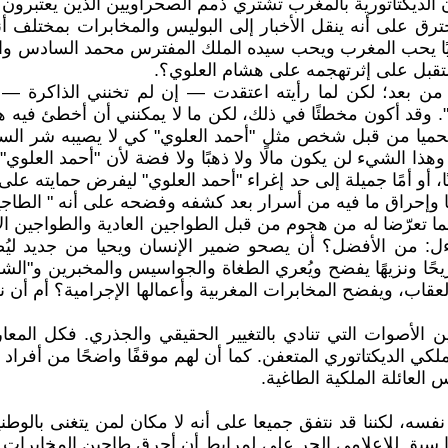
أن الديكتاتورية بالمغرب تشتري ذمم الصحراويين الذين يعتبرون
ترق على أنه ينقل الأخبار إلى البوليس والمخابرات بمختلف 
طنيًا يحب المغرب ويحب سيده الملك المفترس محمد السادس وال
ستقبل على إثرتهجمه على هشام العلوي؟.
ن بعد؛ لكن لما رأيته اعتقدت — إن لم تخنني الذاكرة — أنه
وقد أكون مخطئًا في ذلك، لكن ما لا يمكنني أن أخطئ فيه هو أ
حميا من قبل شخص مثل "أحمد العلوي" كي لا يصيبه شر السفاح 
 الشيء لن يكون مالًا ولا ذهبًا ولا فضة لأن "أحمد العلوي" لا 
، أو أمًا جميلة إلى حد إغراء "أحمد العلوي" ليفرض حمايته ع
ئيًا وإحراق ما فيه من أسرار بعد كشفه وفضحه على أنه " ال
 تعرّضا له من هجوم من قبل الطواجين العادية والطواجين الإعلا
تساءل: من الأفضل؟ أن يصحو ضمير الإنسان ويحيا من جديد ل
ًا ونزيهًا يفضح ويُعري الطغاة والجواسيس والمخبرين و"الشكا
لعقاب، ويفضح المخابرات المغربية وأعمالها الإجرامية؟ أم أن
ن الأصوات التي تنادي بالتغيير الحقيقي والجذري. فكل المعا
لكي الديكتاتوري المتعفن. كما أن لهم موقفًا واضحًا من أفراد ا
العائلة الملكية الطاغية.
سه، لكننا قد نتفق جميعا على أنه لا مكان لمن يتغنى بالوطني
ذا سبق للإعلامي الحر علي لمرابط أن أحرق طاجين المخابرات فق