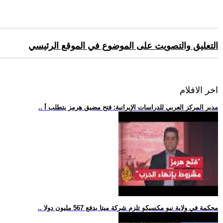
التعليق والتصويت على الموضوع في الموقع الرئيسي
اخر الافلام
.. مدير المركز العربي للدراسات الإيرانية: فتح مضيق هرمز يتطلب أ
.. محكمة في ولاية نيو مكسيكو تلزم شركة ميتا بدفع 567 مليون دولا