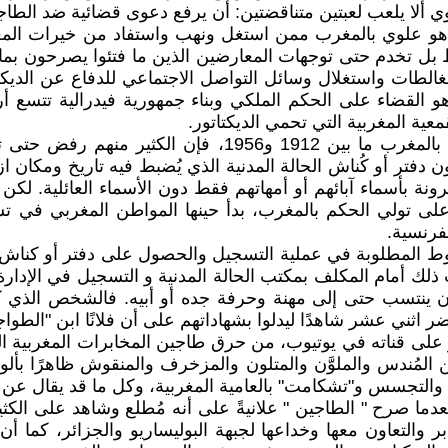
ي ألا يلعب لعبتين متناقضتين: أن يرفع دعوى قضائية ضد الطاج
علوي بالمغرب ممن استغل ونهب واستفاد من خيرات المغرب م
قط بل تخدم حتى توجهات المعارضين الذين ما فتئوا يصرحون ب
غالطات واستغلال وسائل التواصل الاجتماعي للدفاع عن الديكت
 القضاء على الحكم الملكي وبناء جمهورية فيدرالية تتسع أر
ية المغربية التي تحمي الديكتاتور.
بما أن المغاربة كانوا يرفضون التعامل مع الحماية الفرنسية 
ون دفتر أو كُناش الحالة المدنية الذي يُضبط فيه تاريخ ومكان ا
رونة بأسماء آبائهم أو أمهاتهم فقط دون الأسماء العائلية. لك
 لها على تولي الحكم بالمغرب، بدأ حينها المواطن المغربي ف
لفرنسية.
 المطلوبة في عملية التسجيل والحصول على دفتر أو كناش ال
ت ذلك أمام المكلف بمكتب الحالة المدنية و التسجيل في الإدارة
 ينتسب حتى إلى مهنة وحرفة جده أو أبيه. فالشخص الذي كان
ر اثني عشر شاهدًا ليدلوا بشهاداتهم على أن فلانًا ابن "الطواج
على قناته في يوتيوب، من حرق طاجين المخابرات المغربية المق
المُندس والملوَّن والمتلون والمزخرف والمنقوش ظاهرًا بألوا
ازية والتجسس و"تشكامت" بالعامية المغربية، وكل ما قد يقال ع
 صرح " الطاجين " علانيةً على أنه مُطلع وشاهد على الكثير من
خابر والتعاون معها وخداعها لجبهة البوليساريو والجزائر، كما