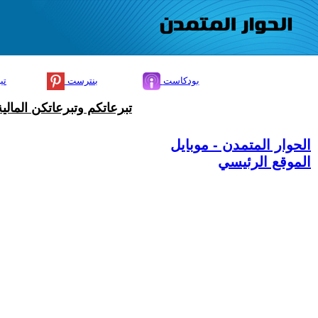
بودكاست
بنترست
تي
تبرعاتكم وتبرعاتكن المال
الحوار المتمدن - موبايل
الموقع الرئيسي