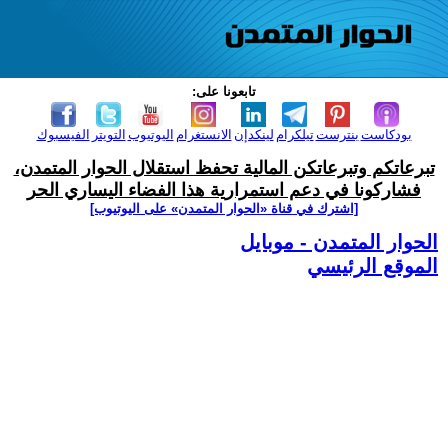
تابعونا على:
بودكاست
بنترست
تيلكرام
لينكدإن
الانستغرام
اليوتيوب
التويتر
الفيسبوك
تبرعاتكم وتبرعاتكن المالية تحفظ استقلال الحوار المتمدن،
فشاركونا في دعم استمرارية هذا الفضاء اليساري الحر
[اشترك في قناة ‫«الحوار المتمدن» على اليوتيوب]
الحوار المتمدن - موبايل
الموقع الرئيسي