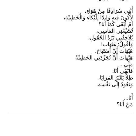
أَبْنِي سُرَادِقًا مِنْ هَوَاءٍ،
لِأَكُونَ فِيهِ وَلِيدًا لِلْبُكَاءِ وَالْخَطِيئَةِ،
أَمْ أَبْقَى كَمَا أَنَا؟
تُشَيِّعُنِي المَآسِي،
يُلاحِقُنِي بَرْدُ الحُقُولِ،
وَأَقُولُ: هَيْهَات!
هَيْهَاتَ أَنْ أُسْتَبَاحَ.
هَيْهَاتَ أَنْ تُجَرِّدَنِي الخَطِيئَةُ
مِنِّي...
فَأَبْقَى أَنَا:
ظِلاًّ يَعْبُرُ المَرَايَا،
وَيَعُودُ إِلَى نَفْسِهِ.
أَنَا...
مَنْ أَنَا؟