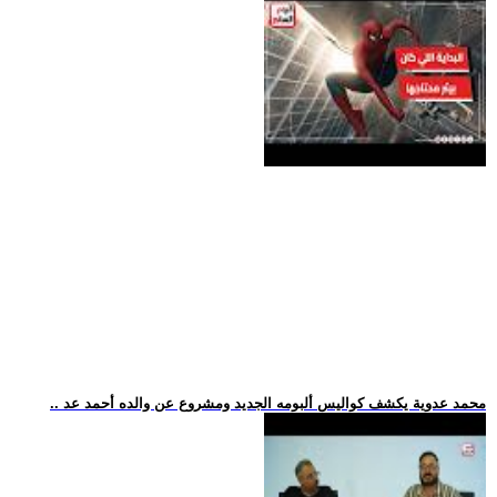
.. محمد عدوية يكشف كواليس ألبومه الجديد ومشروع عن والده أحمد عد