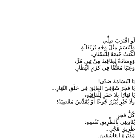
لَوِ اقْتَرَبَ ظِلِّي
وَابْتَسَمَ مِثْلَ وَجْهِ بُرْتُقَالَةٍ...
لَكُنتُ خَيْمَةً لِلْبُسْتَانِ،
وَوِسَادَةً لِعِنَاقِيدَ مِنْ تِينٍ مُرٍّ،
وَعِنَبًا مُعَتَّقًا فِي كَرْمِ انْتِظَارٍ.
يَا ابْتِسَامَةَ صَدًى!
يَا فَجْرَ شَوْقِيَ العَالِقَ فِي حَلْقِ النَّهَارِ...
يَا نَهَارًا بِلا خَمْرٍ لِلْقَافِيَةِ،
وَلَا خُبْزٍ يُبَرِّرُ جُوعًا أَوْ يُقَدِّسُ مَعْصِيَةً!
كُلُّ فَجْرٍ
يُنَادِينِي بِالطَّرِيقِ نَفْسِهِ:
طَرِيقِ هَجْرٍ...
مَقْبَرَةِ العَاشِقِينَ.