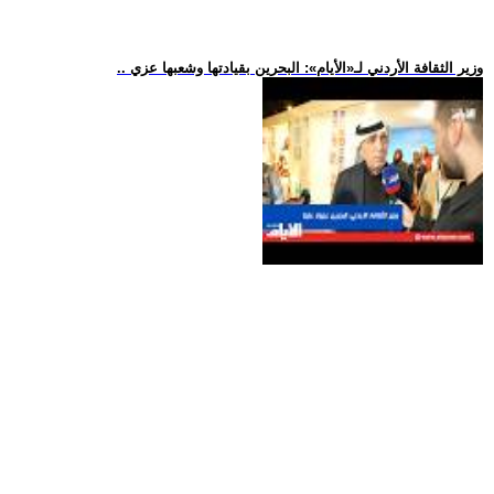
.. وزير الثقافة الأردني لـ«الأيام»: البحرين بقيادتها وشعبها عزي