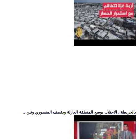
.. بالخريطة.. الاحتلال يوسع المنطقة العازلة ويقصف المنصوري وتبن