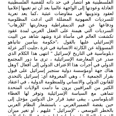
الفلسطينية هو انتصار في حد ذاته للقضية الفلسطينية
العادلة وعودتها إلى الواجهة عالميا بعد أن ثم تغيبها إعلاميا
لعقود وتذويبها في مفاوضات عبثية ،كما يعد تعرية
للسرديات الصهونية المضللة التي ادعت المظلومية
ودفاعها عن قيم الديمقراطية ومحاربتها "للإرهاب"
السرديات التي هيمنة على العقل الغربي لمدة عقود
تكشفت العالم في مأساة غزة وشهد شاهد من البيت
الإسرائيلي عليها بالقول ،"حكومة بنيامين نتانياهو
المسوؤلة عن الكارثة الانساتية في غزة ،جلبت أكبر عزلة
دبلوماسية في التاريخ لإسرائيل " انتهى هذا الكلام الذي
صدر عن المعارضة الإسرائيلية ، ترى ما دور المجتمع
الدولي في أجرأت هذا الاعتراف الدولي إلى أفعال ؟وهل
هناك جهة أومؤسسة دولية ستجبر إسرائيل على قبول
بقرار الجمعية ؟ ، وهي المعروفة أي: إسرائيل بالتحدي
للقانون الدولي والانساني وللمنظومة الدولية ، في اعتقاد
الكثير من المراقبين يرون ما دامت الولايات المتحدة
تتماهى مع السياسة الإسرائيلية وتوفر لها الغطاء
الدبلوماسي ، يبقى تنفيذ قرار حل الدولتين مؤجل إلى
حين يقضة الضميرالعربي ، باستشعار النظام العربي
بالخطر التوسعي ، "لإسرائيل " عليهم ، أو تغير ميزان