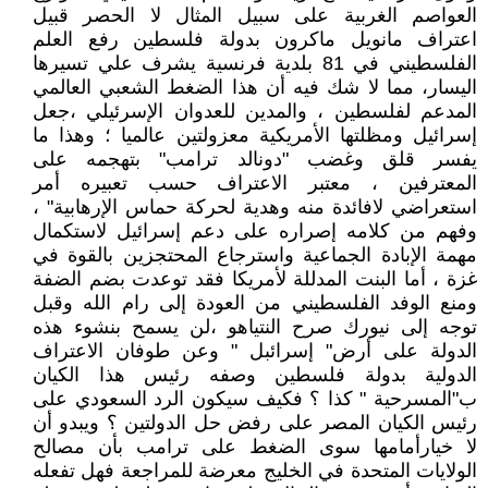
العواصم الغربية على سبيل المثال لا الحصر قبيل
اعتراف مانويل ماكرون بدولة فلسطين رفع العلم
الفلسطيني في 81 بلدية فرنسية يشرف علي تسيرها
اليسار، مما لا شك فيه أن هذا الضغط الشعبي العالمي
المدعم لفلسطين ، والمدين للعدوان الإسرئيلي ،جعل
إسرائيل ومظلتها الأمريكية معزولتين عالميا ؛ وهذا ما
يفسر قلق وغضب "دونالد ترامب" بتهجمه على
المعترفين ، معتبر الاعتراف حسب تعبيره أمر
استعراضي لافائدة منه وهدية لحركة حماس الإرهابية" ،
وفهم من كلامه إصراره على دعم إسرائيل لاستكمال
مهمة الإبادة الجماعية واسترجاع المحتجزين بالقوة في
غزة ، أما البنت المدللة لأمريكا فقد توعدت بضم الضفة
ومنع الوفد الفلسطيني من العودة إلى رام الله وقبل
توجه إلى نيورك صرح النتياهو ،لن يسمح بنشوء هذه
الدولة على أرض" إسرائبل " وعن طوفان الاعتراف
الدولية بدولة فلسطين وصفه رئيس هذا الكيان
ب"المسرحية " كذا ؟ فكيف سيكون الرد السعودي على
رئيس الكيان المصر على رفض حل الدولتين ؟ ويبدو أن
لا خيارأمامها سوى الضغط على ترامب بأن مصالح
الولايات المتحدة في الخليج معرضة للمراجعة فهل تفعله