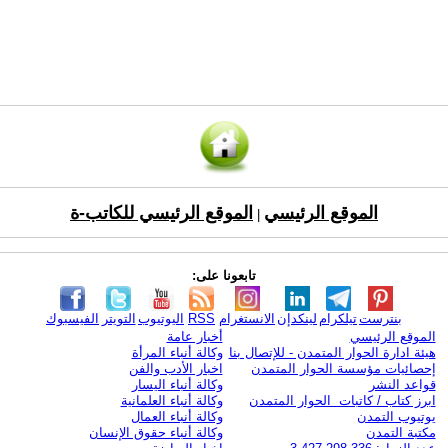
الموقع الرئيسي
الموقع الرئيسي للكاتب-ة
|
تابعونا على:
بنترست
تيلكرام
لينكدإن
الانستغرام
RSS
اليوتيوب
التويتر
الفيسبوك
الموقع الرئيسي
أخبار عامة
هيئة ادارة الحوار المتمدن - للإتصال بنا
وكالة أنباء المرأة
إحصائيات مؤسسة الحوار المتمدن
اخبار الأدب والفن
قواعد النشر
وكالة أنباء اليسار
ابرز كتاب / كاتبات الحوار المتمدن
وكالة أنباء العلمانية
يوتيوب التمدن
وكالة أنباء العمال
مكتبة التمدن
وكالة أنباء حقوق الإنسان