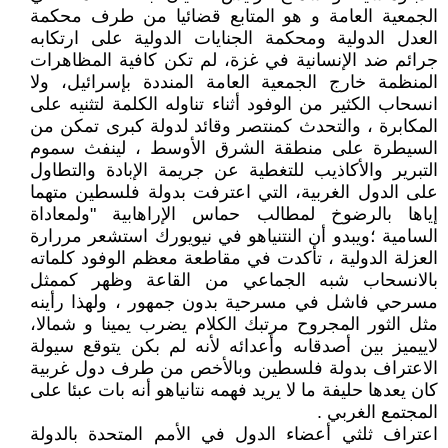
الجمعية العامة و هو المتابع قضائيا من طرف محكمة
العدل الدولية ومحكمة الجنايات الدولية على ارتكابه
جرائم ضد الإنسانية في غزة، لم تكن كافية المظاهرات
المنظمة خارج الجمعية العامة المنددة بإسرائيل، ولا
انسحاب الكثير من الوفود أثناء تناوله الكلمة لتثنيه على
المكابرة ، والتحدث كمنتصر وقائد لدولة كبرى تمكن من
السيطرة على منطقة الشرق الأوسط ، لينفث سموم
التبرير والأكاذيب للتغطية عن جريمة الإبادة والتطاول
على الدول الغربية، التي اعترفت بدولة فلسطين متهما
إياها بالرضوخ لمطالب حماس الإراهابية "ولمعاداة
السامية ؛ويبدو أن النتنياهو في نيويورك استشعر مررارة
العزلة الدولية ، تأكدت في مقاطعة معظم الوفود كلماته
بالانسحاب شبه الجماعي من القاعة وظهر كممثل
مسرحي فاشل في مسرحية بدون جمهور ، ولهذا رأينه
مثل الثور المجروح مرتبك الكلام يضرب يمينا و شمالا،
لاييميز بين أصدقاىه وأعدائه لأنه لم بكن يتوقع سيولة
الاعتراف بدولة فلسطين وبالأخص من طرف دول غربية
كان يعدها حليفة ما لا يريد فهمه نتانياهو أنه بات عبئا على
المجتمع الغربي .
اعتراف ثلثي أعضاء الدول في الأمم المتحدة بالدولة