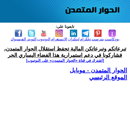
تابعونا على:
بودكاست
بنترست
تيلكرام
لينكدإن
الانستغرام
اليوتيوب
التويتر
الفيسبوك
تبرعاتكم وتبرعاتكن المالية تحفظ استقلال الحوار المتمدن،
فشاركونا في دعم استمرارية هذا الفضاء اليساري الحر
[اشترك في قناة ‫«الحوار المتمدن» على اليوتيوب]
الحوار المتمدن - موبايل
الموقع الرئيسي