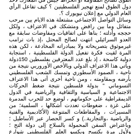
القوى لصالح المقاومة أو انخراط جيش في المعارك لأحد
دول الطوق لمنع تهجير الفلسطينين ؟ كيف تفاعل الرأي
العام الدولي مع إعلان نيويورك ؟.
وسائل التواصل الاجتماعي مشتعلة هذه الايام بين مرحب
متفائل وما بين رافض ومتشكك في الاعتراف ، ولكل
حججه وأدلته ؛ بناها على اتفاقيات ومفاوضات سابقة مع
العدو السرائيلي انتهت لصالح المحتل ،إذ بات ترامب
غيرموثوق بتصريحاته ولا بمبادراته المخادعة ، لكن هذه
المرة لقيت فكرة تفعيل الدولة الفلسطينية ، استجابة
دولية كاسحة ، إذ بلغ عدد المعترفين بفلسطين 150دولة
ويأتي هذا الاعتراف الدولي وبالأخص الأوروربي نتيجة من
ناحية ، الصمود الأسطوري وتمسك الشعب الفلسطيني
بأرضه وبمقاومته ، ومن ناحية أخرى أتى هذا الاعتراف
التسوماني " بدولة فلسطين نتيجة ضغط الحركات
الاجتماعية و السياسية والثقافية والرياضية في الدول
الديمقراطية على حكوماتهم ، لوضع حد للحرب المدمرة
على غزة ، ضغوطات تعددت أشكالها ، السلمية؛ من
المسيرات ، والمقاطعات المتنوعة (الأكادبمية والفنية
والرياضية ،والتجارية..) و كسر الحصار عبر الأساطيل ؛
وباعتراض السفن المحمولة بالسلاح إلى دولة التح ؛
ولأول مرة يكتسح ويكسو العلم الفلسطيني شوارع