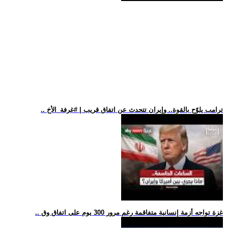
.. ترامب يلوّح بالقوة.. وإيران تتحدث عن اتفاق قريب | #غرفة_الأخ
.. غزة تواجه أزمة إنسانية متفاقمة رغم مرور 300 يوم على اتفاق وق