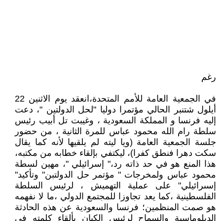
رغم
في الجمعية العامة للأمم المتحدة،انعقد يوم الاثنين 22
أيلول شتنبر الحالي مؤتمرا دوليا "لحل الدولتين "، دعت
إليه فرنسا و المملكة السعودية ، وغيبت تل أبيب رئيس
سلطة رام الله محمود عباس للمرة الثانية ، من حضور
جلسة الجمعية العامة (ويا ليته لم يلقيها لأنه كما يقال
سكت دهرا فنطق كفرا)، ليكتفي بإلقاء خطابه من مكتبه،
هذا المنع هو في حد ذاته رد،" إسرائيلي "، مهين لسطة
محمود عباس ولمخرجات " مؤتمر حل الدولتبن" وتأكيد"
إسىرائيلي" على عملية التهميش ، لرئيس السلطة
الفلسطينية ،كما يعد تجاوزا للمجتمع الدولي ،ما لا نفهمه
هو صمت المنظمين؛ فرنسا والسعودية عن هذه الحادثة
الدبلوماسية والسماح لرئيس الكيان بألقاء كلمته في