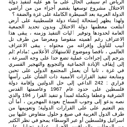
الرياض أم سيبقى الحال على ما هو عليه لتنفيذ دولة
الاحتلال مشروع توسعها بقضم أجزاء من من أراضي
الدولة العربية بعد السيطرة الكاملة على غزة والضفة ؟
ولهذا يظهر إستحالة إنشاء دولة فلسطينية على أرض
ابتلعت معظمها دولة الاحتلال وبدون تحديد الجمعية
العامة لحدودها وتوفير ٱليات التنفيذ وزمنه ، يبقى هذا
الاعتراف رغم أهميته منقوصا ومعرضا من طرف تل
أبيب للتأويل وإفراغه من محتواه ، يبقى الاعتراف
العالمي ، ناقصا وموضوع للاستهلاك الأعلامي ؛مادام ؛لم
يترجم إلى إجراءات عملية تضع حدا على وجه السرعة ،
إلى إيقاف الإبادة الجماعية والتجويع والتهجير القسري
في غزة ، ثانيا أن يعمل المجتمع الدولي على تحين
ومتابعة تنفيذ القرارات الأممية ذات الشأن على رأسها
قراري : 242 الداعي إلى حل الدولتين وإقامة دولة
فلسطين على حدود عام 1967 وعاصمتها القدس
الشرقية وعطفا وتكملة لمبدأ و تنفيذ القرا ر 194 والذي
نصه يدعو إلى وجوب السماح بعودة المهجرين ، أما أن
يتم التعتيم على على القرارات الدولية؛ وتعويمها من
طرف الدول الغربية في صيغ و حلول متفاوض عليها بين
اسرائيل وفلسطين أو عبر الوسطاء يمحو في نظر الكثير
من المحللين والمراقبين الأحرار، عملية تضليل على