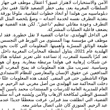
الأمن والاستخبارات لاهتزاز عميق؟ اعتقال موظف في جهاز 
السلطات المغربية بعد، يبقى خطر التصعيد قائمًا. ففي ت
دبلوماسييه من هولندا أو اتخاذ خطوات انتقامية، ملوحًا بورقة
بتغذية التطرف نفسه لخدمة أجنداته – وضعٌ يلخصه المثل ال
التطرف وعودة مقاتلي تنظيم "داعش". لكن هذه القضية تهد
يضعف فاعلية العمليات المشتركة.
في الداخل الهولندي، تداعيات القضية لا تقل خطورة. فقد ار
موظف في مؤسسة بهذا المستوى من التورط في التجسس، يطرح
طبيعة الوثائق المسرّبة وأهميتها. المعلومات التي كانت بحو
الهلندية عام 2021، يتناول أنشطة المخابرات ا
تعد كنزًا بالنسبة للمغرب، إذ تساعده على تعزيز عملياته هنا
عن شبكات إرهابية في هولندا مرتبطة بمغاربة. ومع أن هولن
وسياسية. تسريب مثل هذه المعلومات قد يمنح المغرب اليد 
المدافعين عن حقوق الإنسان والمعارضين للنظام الاستبدادي
هؤلاء الناشطين حتى في المنفى. كشف هذه المعلومات علنًا ق
دخلت المحاكمة ضد الهولندي من أصل مغربي عبد الرحيم. م، ال
العام للمديرية العامة للدرسات و المستندات محمد ياسين ال
المنسق الوطني لمكافحة الإرهاب والأمن ويُشتبه في أنه سلّم
القضية، التي انطلقت منذ فبراير، عرفت منعطفًا جديدًا عندم
عبد الرحيم. المنوزي كان على اتصال مباشر معه.