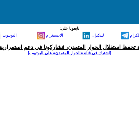
تابعونا على:
لكرام
لينكدإن
الانستغرام
اليوتيوب
ية تحفظ استقلال الحوار المتمدن، فشاركونا في دعم استمرارية 
[اشترك في قناة ‫«الحوار المتمدن» على اليوتيوب]