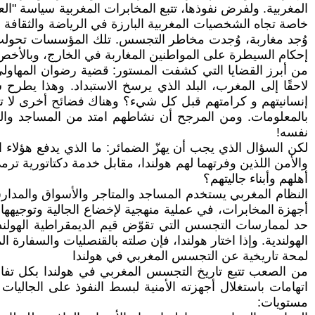
المغربية. ولفرض نفوذها، تتبع المخابرات المغربية سياسة "ا
خاصة تجاه الشخصيات المغربية البارزة في الرياضة والثقافة
وُجد مغاربة، وُجدت مخاطر التجسس. تلك المؤسسات تحولت ف
إحكام السيطرة على المواطنين المغاربة في الخارج، وبالأخص
لاحقًا إلى المغرب، البلد الذي يرسخ الاستبداد. وهذا يطرح 
إنسانيتهم و كرامتهم قبل كل شيء؟ وهناك فضائح أخرى لا تق
بالمعلومات. ومن المرجح أن نشاطهم امتد من المساجد والج
نفسه!
لكن السؤال الذي يجب أن يهزّ الضمائر: ما الذي يدفع هؤلاء
والأمن اللذين وفرتهما لهم هولندا، مقابل خدمة دكتاتورية تر
أهلهم وأبناء جاليتهم؟
النظام المغربي يستخدم المساجد والمتاجر والأسواق والمدارس
أجهزة المخابرات، في عملية منهجية لإخضاع الجالية وتوجيهها
حد لممارسات التجسس التي تقوّض قيم الديمقراطية الهولندية
الهولندية. وإذا اختار هولندا، فإن صلته بالقنصليات والسفا
لمحة تاريخية عن التجسس المغربي في هولندا
من الصعب تتبع تاريخ التجسس المغربي في هولندا بكل تفاصيل
اتهامات باستغلال أجهزته الأمنية لبسط النفوذ على الجالي
مستويات: