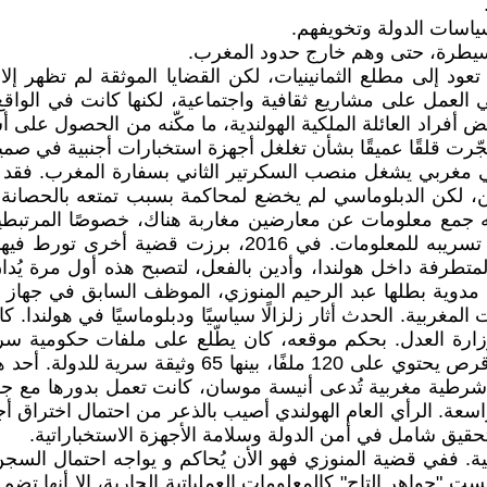
ياسات الدولة وتخويفهم.
لسيطرة، حتى وهم خارج حدود المغرب.
لعمل على مشاريع ثقافية واجتماعية، لكنها كانت في الواقع 
ض أفراد العائلة الملكية الهولندية، ما مكّنه من الحصول على أ
رت قلقًا عميقًا بشأن تغلغل أجهزة استخبارات أجنبية في صميم 
 إلى دبلوماسي مغربي يشغل منصب السكرتير الثاني بسفارة المغرب. ف
 جمع معلومات عن معارضين مغاربة هناك، خصوصًا المرتبطين
انتهت بإدانته والحكم عليه بالسجن خمس سنوات بعد ثبوت تس
لمتطرفة داخل هولندا، وأدين بالفعل، لتصبح هذه أول مرة يُد
كتوبر 2023، فقد انفجرت فضيحة مدوية بطلها عبد الرحيم المنوزي، الموظف ال
أكتوبر 2023، أُلقي القبض عليه وفي حوزته " مفتاح ؤسب 
شرطية مغربية تُدعى أنيسة موسان، كانت تعمل بدورها مع جها
واسعة. الرأي العام الهولندي أصيب بالذعر من احتمال اختراق
يق شامل في أمن الدولة وسلامة الأجهزة الاستخباراتية.
يست "جواهر التاج" كالمعلومات العملياتية الجارية، إلا أنها ت