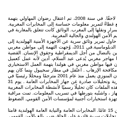
أولى الشائعات حول نشاطات التجسس المغربي في هولندا تعود إلى مطلع الثمانينيات، لكن القضايا الموثقة لم تظهر إلا لاحقًا. في سنة 2008، تم اعتقال رضوان المهاولي بتهمة
غطاءً لتمرير معلومات حساسة إلى المخابرات المغربية.
سرار ونقلها إلى المغرب. الوثائق كانت تتعلق بالمغاربة في
الأمن الهولندي والجالية المغربية.
قد حاول تمرير وثائق سرية عن الأجهزة الأمنية الهولندية إلى
الرباط. الحادثة تسببت في توتر دبلوماسي مؤقت بين البلدين، لكن الدبلوماسي لم يخضع لمحاكمة بسبب تمتعه بالحصانة الدبلوماسية.في 2011، وُجهت التهمة إلى مواطن مغربي
 بالنضال من أجل الديمقراطية وحقوق الإنسان. القضية
ريبه للمعلومات. في 2016، برزت قضية أخرى تورط فيها مهاجر مغربي يُدعى عبد السلام، أدين لأنه عمل كعميل
ان فيها مواطن مغربي في هولندا بتهمة العمل الاستخباري
سابق في جهاز مكافحة الإرهاب . اعتُقل في مطار سخيبول بينما كان يهم
بالسفر إلى المغرب، بتهمة تسريب أسرار دولة إلى المخابرات المغربية. الحدث أثار زلزالًا سياسيًا ودبلوماسيًا في هولندا. كان المنوزي يعمل منذ عام 2001 مترجمًا ومحللًا رئيسيًا في
مركز لمكافحة الإرهاب والتطرف، وهو جهاز يتبع مباشرة لوزارة العدل. بحكم موقعه، كان يطّلع على ملفات حكومية سرية وتحليلات صادرة عن جهاز المخابرات العامة . يوم 31
" قرص يحتوي على 120 ملفًا، بينها 65 وثيقة سرية للدولة. أحد هذه الملفات كان تحليلًا رسميًا لأنشطة المخابرات المغربية
ز ، واشتُبه بتورطها في تسريب المعلومات. تمت مراقبة
 أجهزة استخبارات أجنبية لمؤسسات الأمن القومي. الضغوط
التجسس جريمة جسيمة في القانون الهولندي، وعقوباته قاسية. ففي قضية المنوزي فهو الأن يُحاكم و يواجه احتمال السجن 15 عامًا. المخابرات العامة والنيابة العامة الهولندية قامتا
ضم تحليلات سرية قادرة على إلحاق ضرر بالغ بالأمن القومي.