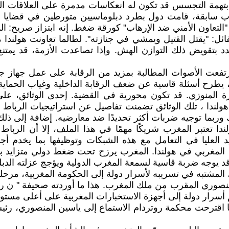
بتهمة التجسس قد تكون له انعكاسات مدمرة على العلاقات ال
جارب سابقة، قامت دول بطرد دبلوماسيين متورطين في قضايا
 "التعاون الأمني ضد الإرهاب" كورقة ضغط. إنه ابتزاز صريح: ا
قائل: "يقتل القتيل ويمشي في جنازته". لطالما تعاونت هولن
د بتقويض ذلك التوازن الهش. وإذا تصاعدت الأزمة، قد يم
تفعت الأصوات المطالبة بمزيد من الرقابة على عمل جهاز جها
 أسئلة قاسية عن ضعف الرقابة الداخلية وغياب الحماية ا
زة المنوزي. قد تكون محورية في القضية. إحدى الوثائق، على 
لمغربية داخل هولندا ، تلك الوثائق تضمنت تفاصيل عن استراتيجيات ا
ك وربما توجيه ضربات أكثر تحديدًا ضد معارضيه. إضافة إلى ذل
دا تعتبر المغرب شريكًا مهمًا في هذا الملف، إلا أن الرب
العليا في التعامل مع هذه الشبكات وتوظيفها بما يخدم أج
 المغربي في هولندا. المغرب يرزح تحت ضغط دولي متزايد بسب
د يوجه ضربة قاسية لسمعة المغرب الدولية ويؤجج عزلته الدبل
مشتبه في تسريبه لأسرار دولة إلى الحكومة المغربية، مرحلة 
منصوري المقرب من ملك المغرب. هذا ما أوردته صحيفة " ن ر س
 أسرار دولة إلى أجهزة الاستخبارات المغربية على أعلى مستو
ا اقترحت محكمة روتردام الاستماع إلى ياسين المنصوري، رئيس 