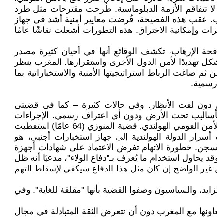
لا تتفاقم الأزمة الدبلوماسية. طُرحت مقترحات مثل طرد
ب. عقب هذه الفضيحة، فُرضت معايير أمنية أشد في جهاز
 وإمكانية الاختراق. هذه التطورات أشعلت نقاشًا عامًا
كافحة الإرهاب، تكشف الوقائع أنها في أحيان كثيرة مصدر
يشكل تهديدًا لأمن الدول الأخرى واستقرارها. المغرب ينظر
 صاغت الرباط استراتيجيتها الأمنية والاستخباراتية بما
 رسمية.
دون لفت الأنظار. وفي حالات كثيرة – كما في قضيتي
 بأساليب تحت الأرض ودون أي اعتراف رسمي. الإجراءات
القضائية المحيطة بقضايا التجسس تحظى بأهمية قصوى، ليس فقط للمتهمين المعنيين، بل أيضًا لانعكاساتها المباشرة على الأمن القومي الهولندي. قضية المنوزي (64 عامًا) استقطبت
 أسرار الدولة الهولندية إلى جهاز استخبارات أجنبي، هو
لسجن. خطورة الاتهام تفرض الاعتماد على شهادات أجهزة
 يحاول استخدام ما يُعرف بـ"دفاع الولاء"، مدعيًا أنه ظل
 غير الواضح إن كان مثل هذا الدفاع سيكفي لإسقاط التهم
يد، والسياسيون وصفوا القضية بأنها "مقلقة للغاية". وفي
اونها مع المغرب دون أن تتعرض الثقة المتبادلة في مجال