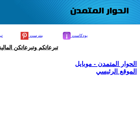
بودكاست
بنترست
تي
تبرعاتكم وتبرعاتكن المال
الحوار المتمدن - موبايل
الموقع الرئيسي