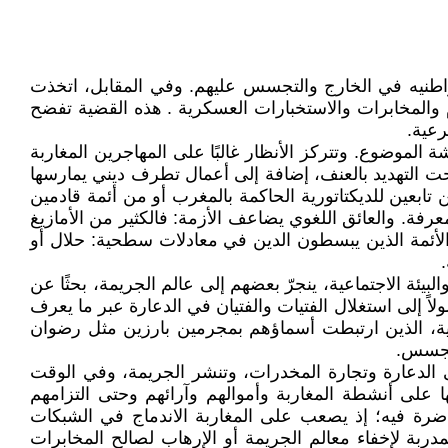
مواطنيه في الخارج والتجسس عليهم. وفي المقابل، اتخذت
م والمخابرات والاستخبارات العسكرية . هذه القضية تفضح
رعية.
الموضوع. وتتركز الأنظار غالبًا على المهاجرين المغاربة
تحت التهديد بالعنف، إضافة إلى أعمال تطرف ديني يمارسها
 تابعين للديكتاتورية الحاكمة بالمغرب أو من أئمة قادمين
رفة. والعائق اللغوي يضاعف الأزمة: فالكثير من الأمازيغ
الأئمة الذين يبسطون الدين في معادلات سطحية: حلال أو
 الاجتماعية، ينجرّ بعضهم إلى عالم الجريمة، بحثًا عن
ً إلى استغلال الفتيات والفتيان في الدعارة عبر ما يعرف
ية، الذين ارتبطت أسماؤهم بمجرمين بارزين مثل رضوان
لتجسس.
 الدعارة وتجارة المخدرات، وتنشر الجريمة، وفي الوقت
على أنشطة المغاربة وأموالهم وآرائهم وحتى التزامهم
اضرة فيه؛ إذ يصعب على المغاربة الاندماج في الشبكات
مدربة لإخفاء معالم الجريمة أو الإرهاب لصالح المخابرات