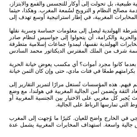
ة طبيعية، بل تحولت إلى أوكار للتجسس والقمع والابتزاز،
ة مصالح النظام و الترويج لسُمعة المغرب. وهكذا، حيثما
مخابرات المغربية، في إطار استراتيجية أوسع تهدف إلى
لندي من أصل مغربي تسلل إلى جهاز الشرطة الهولندية ليصل إلى معلومات حساسة وسرية نقلها
ة والحرية والكرامة، أن يتحولوا إلى جواسيس لنظام صادر
برات الهولندية نفسها، ليمدوا جماعات إسلامية متطرفة
 أوسمة شرف من الملك المفترس الديكتاتور محمد السادس
ة بعدما كانوا مجرد أموات؟ أي مكسب يعوض خيانة الحرية
ن بكرامتهم طمعًا في فتات مادي، حتى وإن كان الثمن خيانة
فيهم. هذه المؤسسات تُستغل مرارًا لتمرير التقارير إلى
د الثقة ويُضمن أمن الجالية المغربية في هولندا، مع وضع
يُجبر كل مغربي على الاختيار بين الجنسية المغربية أو
 التي تمارسها الرباط على الجالية.
ي في الخارج واضح للعيان. كثيرًا ما وُجهت إلى المغرب
ش جالية واسعة. استهداف المخابرات المغربية يشمل عدة