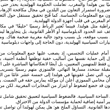
ا بين هولندا والمغرب. تعاملت الحكومة الهولندية بحذر حتى 
ورة استمرار التعاون بين البلدين في مجال مكافحة الإرها
 مع المعلومات الحساسة. كما فُتح تحقيق مستقل حول الثغرات
 المغربي في قلب أجهزة الدولة الهولندية.
ية مثل هولندا. فبينما تُعتبر الرباط رسميًا "حليفًا" في م
ف عند الحدود الدبلوماسية أو الأطر القانونية، بل يتجاوزها ل
 بسبب موقعه، بل بسبب وجود جالية مغربية ضخمة هناك. ومن ثم
لخيارات السياسية الهولندية، دون الحاجة إلى واجهات دبلوماسية
أمام عمليات التجسس، إذ يصعب عليها جمع المعلومات من 
ل إلى حماية نفسها من أساليب خفية توظفها أنظمة أجنبية،
لمقبلة ستحدد مسارها النهائي. فالمنوزي متهم رسميًا بتسريب
سس، التي تصل عقوبتها في هولندا إلى خمسة عشر عامًا من ا
نما أن محامي المموزي أعلن أن موكله يمارس حقه في الصمت. وقد
يكون قد خضع لضغوط أو ابتزاز من المخابرات المغربية. لكن من
ى الساحة السياسية. فالضغوط السياسية لتعميق تحقيق شامل تتزا
ير أمنية إضافية لحماية مؤسسات الدولة من الاختراق.
 القانونية. التساؤل الملح هو: هل يمكن لهولندا أن تواصل تع