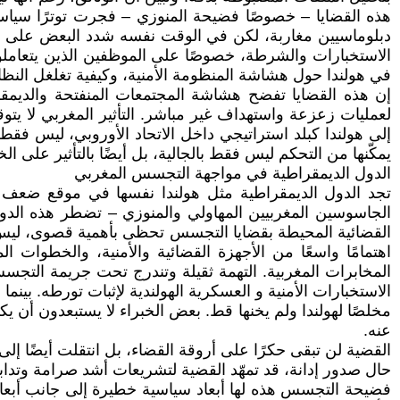
هذه القضايا – خصوصًا فضيحة المنوزي – فجرت توترًا سياسيً
دبلوماسيين مغاربة، لكن في الوقت نفسه شدد البعض على ضر
الاستخبارات والشرطة، خصوصًا على الموظفين الذين يتعاملون
في هولندا حول هشاشة المنظومة الأمنية، وكيفية تغلغل النظام
إن هذه القضايا تفضح هشاشة المجتمعات المنفتحة والديمقراط
لعمليات زعزعة واستهداف غير مباشر. التأثير المغربي لا يتوق
إلى هولندا كبلد استراتيجي داخل الاتحاد الأوروبي، ليس فقط
يمكّنها من التحكم ليس فقط بالجالية، بل أيضًا بالتأثير على ا
الدول الديمقراطية في مواجهة التجسس المغربي
تجد الدول الديمقراطية مثل هولندا نفسها في موقع ضعف 
الجاسوسين المغربيين المهاولي والمنوزي – تضطر هذه الدو
اهتمامًا واسعًا من الأجهزة القضائية والأمنية، والخطوات ا
المخابرات المغربية. التهمة ثقيلة وتندرج تحت جريمة التج
الاستخبارات الأمنية و العسكرية الهولندية لإثبات تورطه. بي
مخلصًا لهولندا ولم يخنها قط. بعض الخبراء لا يستبعدون أن 
عنه.
القضية لن تبقى حكرًا على أروقة القضاء، بل انتقلت أيضًا إل
حال صدور إدانة، قد تمهّد القضية لتشريعات أشد صرامة وتداب
فضيحة التجسس هذه لها أبعاد سياسية خطيرة إلى جانب أبعادها