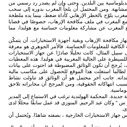
دبلوماسية بين البلدين. وحتى وإن لم يصدر رد رسمي من
 مشابهة. ومن المحتمل أن يلجأ المغرب بدوره إلى سحب
لمغرب يلوّح بالخطر الإرهابي كأداة ضغط، بينما يده ملطخة
دا مع المغرب في ملف مكافحة الإرهاب، خصوصًا في قضايا
تنع المغرب عن مشاركة معلومات حساسة مع هولندا، مما
ز مكافحة الإرهاب وبقية أجهزة الاستخبارات. أن يتمكّن
لكافية للمعلومات الحساسة. فالأمر الجوهري هو معرفة
سبيل المثال، كانت تحليلًا صادرًا عن جهاز الاستخبارات
لرباط للسيطرة على الجالية المغربية في هولندا. هذه المعطيات
ك، يُرجح أن تكون الوثائق المضبوطة قد احتوت على بيانات
اط لطالما استغلت هذا الموقع للحصول على مكاسب مالية
نداته. جانب آخر محتمل هو أن الوثائق قد تناولت نشاط
ب انتهاكاته الحقوقية، ومن المرجح أن مخابراته تلاحق
وماسية.
جديدة. المحكمة الهولندية ترغب في الاستماع إلى المدير
 " وكان عبد الرحيم. المنوزي قد عمل سابقًا محللًا لدى
ى.
جهاز الاستخبارات الخارجية ، بصفته شاهدًا. ويُحتمل أن