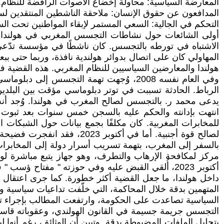
المعارضة السياسية: محاولة إخضاع الأصوات الرافضة للنظام.
المدافعون عن حقوق الإنسان: ملاحقة الناشطين المنتقدين لس
التحكم في الجالية: السعي المستمر لإبقاء المواطنين تحت ا
الاشتباه في تورطه بالتجسس. كان ناشطًا في مؤسسة تدّعي ا
المهاولي كان على اتصال بدوائر هولندية نافذة، وربما حتى ببع
هولندا والمعارضين السياسيين للنظام المغربي. هذه القضية فجّ
وفي العام نفسه 2008، وُجهت تهمة التجسس
يدعى محمد ر. بالتجسس لصالح المغرب في هولندا. وُجد أنه
للمخابرات المغربية. كان مكلفًا بجمع بيانات حول الشبكات ا
لصالح قوة أجنبية. أما في أ
داخل هولندا، ما جعل القضية أكثر خطورة. كما جرى اعتقال 
المتهمين بدقة خلال المحاكمة، التي خلّفت تداعيات سياسية 
السياسية تصاعدت على الحكومة، وارتفعت المطالب بإجراء تحق
بتحليل الملفات المضبوطة بدقة. وتبين أن الوثائق، رغم أنها ل