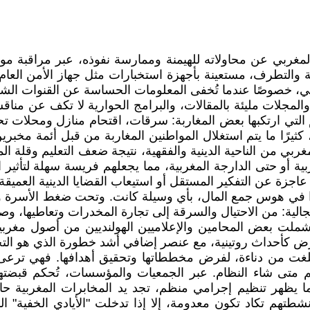
 المغربي عن محاولاته للهيمنة وممارسة نفوذه، عبر مراقبة 
بية والتطرف، مستعينة بأجهزة استخبارات مثل جهاز الأمن العا
بي، خصوصًا عندما تُخفى المعلومات الحساسة عن القنوات الش
مجلات مليئة بالمقالات، والبرامج الحوارية لا تكف عن مناقشة 
ئم التي ارتكبها بعض المغاربة: سرقات، اقتحام منازل ومحلات 
ثيرًا ما يتم استغلال المواطنين المغاربة من قبل أئمة مخبرين
ي من الناحية الدينية والفقهية، نتيجة ضعف التعليم وقلة المع
ة أو حتى الدارجة المغربية، مما يجعلهم فريسة سهلة لتأثير 
اجزة عن التفكير المستقل أو استيعاب القضايا الدينية العميقة.
ي هوس جمع المال، بأي وسيلة كانت. وتحت ضغط الأسرة والبيئة
ة: من الاحتيال والسرقة إلى تجارة المخدرات وتعاطيها، وصولا
شملت بعض المحامين والإعلاميين الهولنديين من أصول مغرب
تُعرض كأحداث روتينية، مع عنصر إضافي أشد خطورة الذي هو ا
 بلغت من دناءة، لفرض مخططاتها وتحقيق أهدافها. فهي ترعى
تى شاء النظام. عبر الجمعيات والمؤسسات، تُحكم قبضتها 
ما يظهر تنظيم إجرامي منظم، تجد يد المخابرات المغربية ح
شطتهم تكاد تكون معدومة، إلا إذا تدخلت "الأيادي الخفية" ال