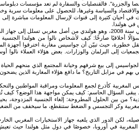
لعصا والجزرة". فالقنصليات والسفارة لم تعد مؤسسات دبلوماسي
 والاقتصاد والسياسة وغيرها، للحصول على معلومات سرية وخدم
ي أحيان كثيرة إلى قنوات لإرسال المعلومات مباشرة إلى ال
 في هولندا.
من أبرز القضايا التي كشفت المستور: قضية رضوان المهاولي سنة 2008، وهو هو
سؤالًا أخلاقيًا صارخًا: كيف لأشخاص نالوا من هولندا الجنسي
ل خطورة، حيث تبيّن أن جواسيس مغاربة اخترقوا أجهزة المخا
معيات إلى البرلمان والوزارات. بعض هؤلاء العملاء نالوا
 الجواسيس إلى بيع شرفهم وخيانة المجتمع الذي منحهم الحيا
مي بهم في مزابل التاريخ؟ ما دافع هؤلاء المغاربة الذين يضحو
 المغربية كأذرع لجمع المعلومات ومراقبة المواطنين والتحكم 
. يبقى السؤال الحاسم: كيف يمكن مواجهة هذا الوضع؟ كيف تُعا
؟ من بين الحلول المطروحة: إلغاء الجنسية المزدوجة، بحيث 
رة المغربية وكر التجسس و الضغط ستنقطع، ما سيخفف من الضغوط
ه، لكن الدور الذي يلعبه جهاز الاستخبارات المغربي الخارج
ات المغربية في أوروبا، خصوصًا في دول مثل هولندا حيث تعي