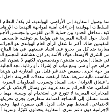
منذ وصول المغاربة إلى الأراضي الهولندية، لم يكفّ النظام
السلطات الهولندية إجراءات أمنية لمواجهة التهديدات الإرها
كيف تتداخل الحدود بين حماية الأمن القومي والتجسس الأجن
الجدل حول الجالية المغربية في هولندا لم يتوقف، فالصحف وال
المقيمين هناك. أكثر ما شغل الرأي العام الهولندي هو الجرا
مغاربة ضد كل من يجرؤ على انتقاد عقيدتهم. في هذا المناخ، ك
من الشرق الأوسط. هؤلاء الأئمة يدركون هشاشة المجتمع المغرب
في شمال المغرب متدينون ومتحمسون، لكنهم لا يتقنون العربي
حرام، خير أو شر. ومع غياب أي إشراف أو رقابة، تجد الجالية ع
من جهة أخرى، ينغمس عدد غير قليل من المغاربة في هولندا ف
مكاسب مالية سريعة. هكذا ارتفعت معدلات الجريمة داخل الجالي
بـ"عشاق الغواية". حتى الفساد وتسريب المعلومات السرية 
الطاغي. هذه الجرائم لم تعد غريبة عن وسائل الإعلام، بل 
المخابرات المغربية لا تتورع عن استخدام أي وسيلة، مهما
نفسه تتسلل إلى المساجد لصناعة متطرفين يجري تحريكهم م
الاجتماعي، لتضغط بهم على الدول التي يقيمون فيها. وعند
الإجرامية دون دعم سري. المغاربة يتحدثون كثيرًا، وسرية أن