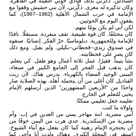
السادس. ذكّرني بذلك قيادي حوثي التقيته في القاهرة.
وكان تذكيره له مغزى. ذكّرني، لأن بني حشيش وقفوا مع
الإمامة في حرب الشمال الأهلية (1962–1967)، كما
يقفون اليوم مع الحوثيين.
لكن أبي لم يكن يومًا منهم.
كان مختلفًا. كان قوة طبيعية. تقف منفردة. مستقلًا. ناقدًا
للإمامة وللجمهورية. دبلوماسيًا. حرّ الفكر. إنسانيًا. صنفوه
في صندوق زيدي–قحطاني–بكيلي. ولم يقبل. ومع ذلك
كان يصر على قحطانيته.
نشأ يتيماً. فقيرًا. عمل ثلاثة أعمال وهو طفل. كي يتعلم.
كان يذهب قبل الفجر إلى الجامع الكبير في صنعاء،
المبنى الوحيد المضاء بالكهرباء. يدرس هناك. لأن زيت
القناديل كان أغلى من أن يتحمله أهله. بهذه الصلابة صار
واحدًا من "الأربعين المشهورين" الذين أرسلهم الإمام
يحيى للتعلم في الخارج.
تعليمه جعل تعليمي ممكنًا.
ولولاه ما كنت.
أمي مصرية. ابنة مهاجر يمني من العدين في إب. وأم
مصرية من الإسكندرية. جدي هرب من اليمن خوفًا من
أن يحتجزه الإمام رهينة كما كان يفعل مع أبناء الشيوخ.
استقر في المحلة الكبرى. وهناك ولدت أنا وأخي كما