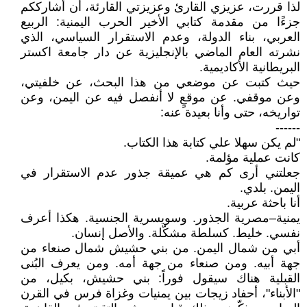
لذا قررت، عزيزي القارئ وعزيزتي القارئة، أن أشارككم
جزءًا من مقدمة كتابي الأخير الحرب اليمنية: الربيع
العربي، بناء الدولة، وعدم الاستقرار السياسي، الذي
نشرته العام الماضي بالإنجليزية عن دار جامعة اكستر
البريطانية الأكاديمية.
حيث كتبت عن موضعي من هذا البحث، عن خلفيتي،
وعن موقفي. عن موقعٍ لا أنفصل فيه عن اليمن، وعن
تواريخه، حتى وأنا بعيدة عنه:
------
"لم يكن سهلا علي كتابة هذا الكتاب.
كانت عملية مؤلمة.
جعلتني أرى كم هي عميقة جذور عدم الاستقرار في
اليمن. بلدي.
أنا باحثة عربية.
يمنية–مصرية الجذور. وسويسرية الجنسية. هكذا أعرف
نفسي. خليط. كسلطة مشكّلة. والأصل إنسان.
أبي من شمال اليمن. من بني حشيش شمال صنعاء من
جهة أبيه. ومن صنعاء من جهة أمه. ومن يعرف البُنى
القبلية هناك سيقول فوراً: بني حشيش، بكيل، من
"الأبناء"، أحفاد زيجات بين يمنيات وغزاة فرس في القرن