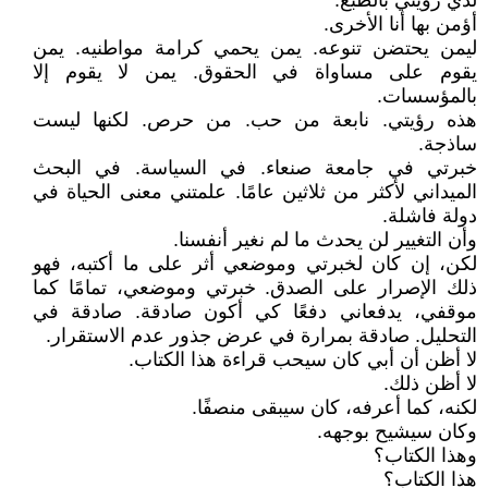
لدي رؤيتي بالطبع.
أؤمن بها أنا الأخرى.
ليمن يحتضن تنوعه. يمن يحمي كرامة مواطنيه. يمن
يقوم على مساواة في الحقوق. يمن لا يقوم إلا
بالمؤسسات.
هذه رؤيتي. نابعة من حب. من حرص. لكنها ليست
ساذجة.
خبرتي في جامعة صنعاء. في السياسة. في البحث
الميداني لأكثر من ثلاثين عامًا. علمتني معنى الحياة في
دولة فاشلة.
وأن التغيير لن يحدث ما لم نغير أنفسنا.
لكن، إن كان لخبرتي وموضعي أثر على ما أكتبه، فهو
ذلك الإصرار على الصدق. خبرتي وموضعي، تمامًا كما
موقفي، يدفعاني دفعًا كي أكون صادقة. صادقة في
التحليل. صادقة بمرارة في عرض جذور عدم الاستقرار.
لا أظن أن أبي كان سيحب قراءة هذا الكتاب.
لا أظن ذلك.
لكنه، كما أعرفه، كان سيبقى منصفًا.
وكان سيشيح بوجهه.
وهذا الكتاب؟
هذا الكتاب؟