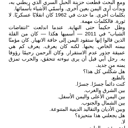
ومع البحث قطعت حزينة الحبل السري الذي ربطني به،
وبدأت أرى اليمن بعين أخرى. وأسمّي الأشياء بأسمائها.
بكلمات أخرى. ما حدث في 1962 كان انقلابًا عسكريًا. لا
ثورة. فالكلمات مهمة.
وظل حكيماً حتى النهاية. عندما اندلعت "انتفاضات
الشباب" في 2011 — أسميها هكذا — كان من القلة
الذين قالوا إنها ستقود اليمن إلى حافة الانهيار. كان مؤمنًا
بيمنه الخاص. يحبها. لكنه كان يعرف. يعرف كم هي
عميقة جذور عدم الاستقرار. وكان الرحمن رحيمًا رؤوفا
به. رحل أبي قبل أن يرى نبوءته تتحقق، والحرب تمزق
يمنه من جديد.
هل شكّلني كل هذا؟
بالطبع.
كنت دائماً جسرًا. جسرًا.
بين الشرق والغرب.
بين اليمن الأعلى واليمن الأسفل.
بين الشمال والجنوب.
وبين الأديان والتقاليد الدينية المتنوعة.
هل يجعلني هذا متحيزة؟
لا.