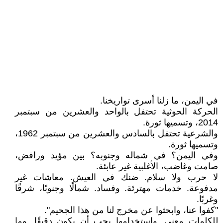
في اليمن، ما زلنا أسرى تواريخنا.
الحركة الحوثية تحتفل بالواحد والعشرين من سبتمبر
2014، وتسميها ثورة.
والشرعية تحتفل بالسادس والعشرين من سبتمبر 1962،
وتسميها ثورة.
وفي اليمن؟ في شماله وجنوبه؟ بين مؤيد ورافض،
صامت وغاضب، الأغلبية غير عابئة.
لا حرب ولا سلام. ضنك في العيش. معاشات غير
مدفوعة. خدمات مهترئة. وفساد. شمالًا وجنوبًا، شرقًا
وغربًا.
"كفوا عنا، وابحثوا عن مخرج لنا من هذا الجحيم".
للكلمات معنى. واستخدامها يجب أن يكون دقيقًا. وما