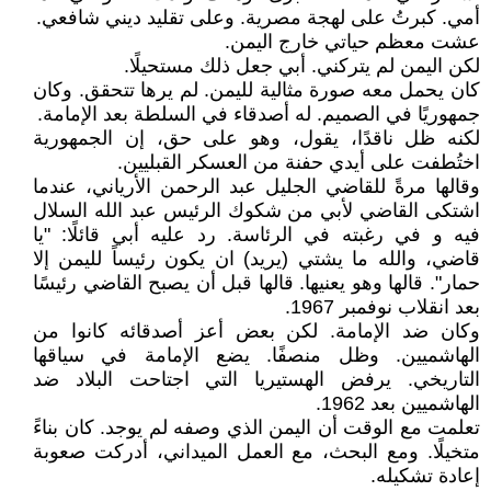
أمي. كبرتُ على لهجة مصرية. وعلى تقليد ديني شافعي.
عشت معظم حياتي خارج اليمن.
لكن اليمن لم يتركني. أبي جعل ذلك مستحيلًا.
كان يحمل معه صورة مثالية لليمن. لم يرها تتحقق. وكان
جمهوريًا في الصميم. له أصدقاء في السلطة بعد الإمامة.
لكنه ظل ناقدًا، يقول، وهو على حق، إن الجمهورية
اختُطفت على أيدي حفنة من العسكر القبليين.
وقالها مرةً للقاضي الجليل عبد الرحمن الأرياني، عندما
اشتكى القاضي لأبي من شكوك الرئيس عبد الله السلال
فيه و في رغبته في الرئاسة. رد عليه أبي قائلًا: "يا
قاضي، والله ما يشتي (يريد) ان يكون رئيساً لليمن إلا
حمار". قالها وهو يعنيها. قالها قبل أن يصبح القاضي رئيسًا
بعد انقلاب نوفمبر 1967.
وكان ضد الإمامة. لكن بعض أعز أصدقائه كانوا من
الهاشميين. وظل منصفًا. يضع الإمامة في سياقها
التاريخي. يرفض الهستيريا التي اجتاحت البلاد ضد
الهاشميين بعد 1962.
تعلمت مع الوقت أن اليمن الذي وصفه لم يوجد. كان بناءً
متخيلًا. ومع البحث، مع العمل الميداني، أدركت صعوبة
إعادة تشكيله.