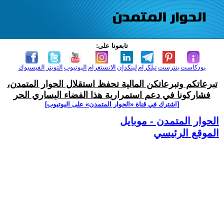
تابعونا على:
بودكاست
بنترست
تيلكرام
لينكدإن
الانستغرام
اليوتيوب
التويتر
الفيسبوك
تبرعاتكم وتبرعاتكن المالية تحفظ استقلال الحوار المتمدن،
فشاركونا في دعم استمرارية هذا الفضاء اليساري الحر
[اشترك في قناة ‫«الحوار المتمدن» على اليوتيوب]
الحوار المتمدن - موبايل
الموقع الرئيسي