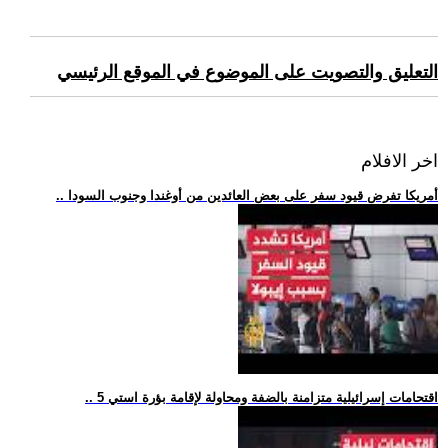
التعليق والتصويت على الموضوع في الموقع الرئيسي
اخر الافلام
.. أمريكا تفرض قيود سفر على بعض العائدين من أوغندا وجنوب السودا
.. 5 اقتحامات إسرائيلية متزامنة بالضفة ومحاولة لإقامة بؤرة استي