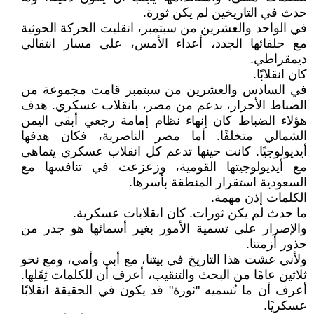
حدث في التاريخين لم يكن ثورة.
في الواحد والعشرين من سبتمبر، انقلبت الحركة الحوثية
مع حلفائها الجدد، أعداء الأمس، على مسار انتقالي
ديمقراطي.
كان انقلابًا.
في السادس والعشرين من سبتمبر قامت مجموعة من
الضباط الأحرار، بدعم من مصر، بانقلاب عسكري. هدف
هؤلاء الضباط كان إنهاء نظام إمامة رجعي أبقى اليمن
الشمالي متخلفًا. أما مصر الناصرية، فكان هدفها
أيديولوجيًا. كانت حينها تدعم كل انقلاب عسكري يتماهى
مع أيديولوجيتها القومية، وزعزعت في تنافسها مع
السعودية استقرار المنطقة بأسرها.
الكلمات إذن مهمة.
ما حدث لم يكن ثورات. كان انقلابات عسكرية.
والإصرار على تسمية الأمور بغير أسمائها هو جذر من
جذور أزمتنا.
ولأني عشت هذا التاريخ في بيتنا، مع أبي وأمي، ومع نحو
ثلاثين عامًا من البحث والتنقيب، أعرف أن للكلمات ثِقَلها.
أعرف أن ما نُسميه "ثورة" قد يكون في الحقيقة انقلابًا
عسكريًا.