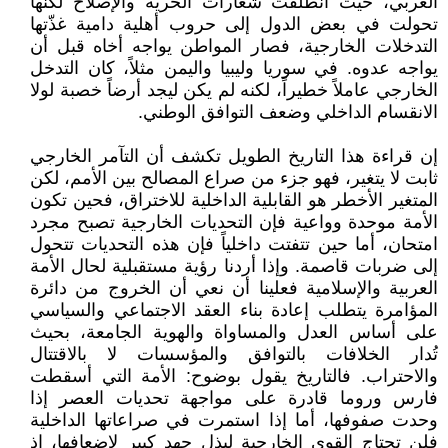
العربي، حيث انطلقت شعارات الحرية والإصلاح لكنها
تحولت في بعض الدول إلى حروب أهلية دامية غذّتها
التدخلات الخارجية، فصار المواطن يواجه أخاه قبل أن
يواجه عدوه. في سوريا وليبيا واليمن مثلاً، كان التدخل
الخارجي عاملاً خطيراً، لكنه لم يكن ليجد أرضاً خصبة لولا
الانقسام الداخلي وضعف التوافق الوطني.
إن قراءة هذا التاريخ الطويل تكشف أن التآمر الخارجي
ثابت لا يتغير، فهو جزء من صراع المصالح بين الأمم، لكن
المتغير الأخطر هو القابلية الداخلية للاختراق، فحين تكون
الأمة موحدة وواعية فإن التحديات الخارجية تصبح مجرد
امتحان، أما حين تتفتت داخلياً فإن هذه التحديات تتحول
إلى ضربات قاصمة. وإذا أردنا رؤية مستقبلية لحال الأمة
العربية والإسلامية فعلينا أن نعي أن الخروج من دائرة
المؤامرة يتطلب إعادة بناء العقد الاجتماعي والسياسي
على أساس العدل والمساواة والهوية الجامعة، بحيث
تُدار الخلافات بالتوافق والمؤسسات لا بالاقتتال
والاحتراب. فالتاريخ يقول بوضوح: الأمة التي أسقطت
فارس وروما قادرة على مواجهة تحديات العصر إذا
وحدت صفوفها، أما إذا استمرت في صراعاتها الداخلية
فلن تحتاج القوى الخارجية لبذل جهد كبير لإضعافها، إذ