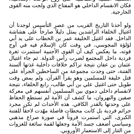
فكان الانقسام الداخلي هو المفتاح الذي ولجت منه القوى
الخارجية.
ولو أخذنا التاريخ القريب من عصر التأسيس لوجدنا أن
اغتيال الخلفاء الراشدين يمثل دليلاً صارخاً على هشاشة
الداخل. فقد اغتيل الخليفة عمر بن الخطاب على يد أبي
لؤلؤة المجوسي، في وقت كان الإسلام فيه في أوج
قوته، ما يعكس كيف أن القوى الأجنبية استثمرت ثغرة
فردية داخل المجتمع لضرب رأس الدولة. ثم جاء اغتيال
عثمان بن عفان نتيجة تراكم خلافات داخلية غذتها ألسنة
الفتنة، حتى وجدت مجموعة من الساخطين الجرأة على
قتل خليفة للمسلمين وهو يقرأ القرآن. ولم يمض وقت
طويل حتى اغتيل علي بن أبي طالب، رابع الخلفاء، نتيجة
لانقسام داخلي دموي بين المسلمين أنفسهم في معركة
صفين والنهروان، ما كشف أن الأمة لم تستطع الحفاظ
على وحدتها بالقدر الكافي. هذه الأحداث لم تكن مجرد
جرائم فردية بل كانت محطات فاصلة مهّدت لاحقاً للفتنة
الكبرى، التي استمرت قروناً في صورة صراع مذهبي
وسياسي أضعف جسد الأمة وجعلها لقمة سائغة للغزوات
من التتار إلى الاستعمار الأوروبي.