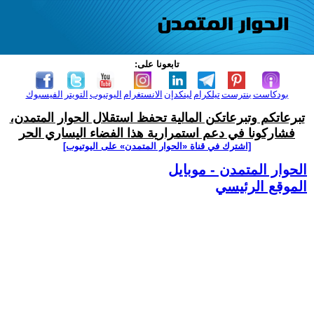
تابعونا على:
بودكاست
بنترست
تيلكرام
لينكدإن
الانستغرام
اليوتيوب
التويتر
الفيسبوك
تبرعاتكم وتبرعاتكن المالية تحفظ استقلال الحوار المتمدن،
فشاركونا في دعم استمرارية هذا الفضاء اليساري الحر
[اشترك في قناة ‫«الحوار المتمدن» على اليوتيوب]
الحوار المتمدن - موبايل
الموقع الرئيسي