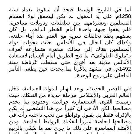
أما في التاريخ الوسيط فنجد أن سقوط بغداد سنة
1258م على يد المغول لم يكن ليتحقق لولا انقسام
المسلمين وتشرذمهم بين سلطنات ودويلات متناحرة،
فلم يقفوا جبهة واحدة أمام الخطر الداهم، بل كان
بعضهم يعقد تحالفات سرية مع العدو ضد أبناء جلدته.
وكذلك كان الحال في الأندلس، حيث تحولت دولة
المسلمين هناك إلى ممالك صغيرة متصارعة تُعرف
بـ"ملوك الطوائف"، ما فتح الطريق أمام الإسبان لاستعادة
الأندلس مدينة بعد أخرى حتى سقطت غرناطة سنة
1492م، في مشهد يذكّرنا بما يحدث حين يطغى التآمر
الداخلي على روح الوحدة.
في العصر الحديث، وبعد انهيار الدولة العثمانية، دخل
العالم العربي والإسلامي مرحلة جديدة من التفكك، حيث
رسمت القوى الاستعمارية خرائطه وحدوده بما يخدم
مصالحها، لكن الأدهى أن كثيراً من هذا التشظي لم يكن
بالإكراه فقط بل بقبول وتواطؤ من نخب داخلية رأت في
مصالحها الخاصة مبرراً لتفكيك الروابط الجامعة. ومن
الأمثلة المعاصرة على ذلك ما جرى بعد ما سُمّي بالربيع