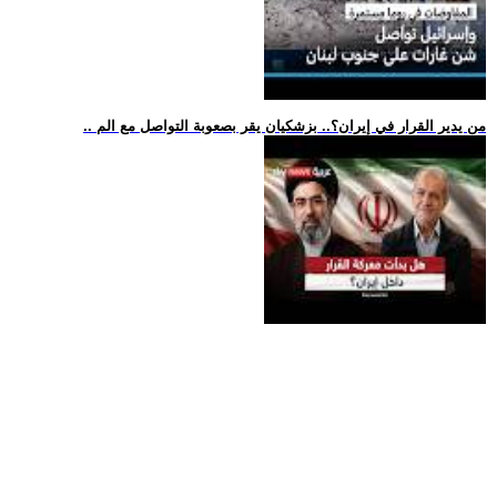
.. من يدير القرار في إيران؟.. بزشكيان يقر بصعوبة التواصل مع الم