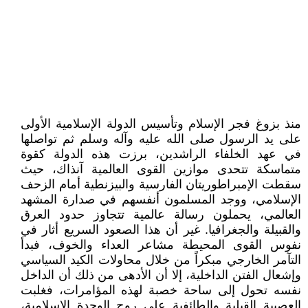
منذ بزوغ فجر الإسلام وتأسيس الدولة الإسلامية الأولى
على يد الرسول صلى الله عليه وآله وسلم ثم تواصلها
في عهد الخلفاء الراشدين، برزت هذه الدولة كقوة
متماسكة تتحدى موازين القوى العالمية آنذاك، حيث
سقطت الإمبراطوريتان الفارسية والبيزنطية أمام الزحف
الإسلامي، ووجد المسلمون أنفسهم في صدارة المشهد
العالمي، يحملون رسالة عالمية تتجاوز حدود العرق
والقبيلة والجغرافيا. غير أن هذا الصعود السريع أثار في
نفوس القوى المحيطة مشاعر العداء والخوف، فبدأ
التآمر الخارجي مبكراً من خلال محاولات الكيد السياسي
وإشعال الفتن الداخلية، إلا أن الأدهى من ذلك أن الداخل
نفسه تحول إلى ساحة خصبة لهذه المؤامرات، فغلبت
العصبية القبلية والطائفية على روح الوحدة الإسلامية،