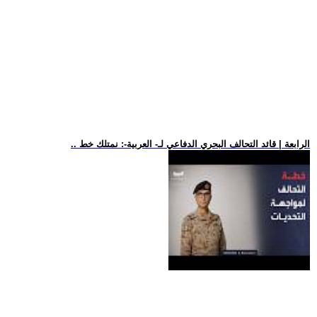
.. الرابعة | قائد التحالف البحري الدفاعي لـ- العربية-: نمتلك خط