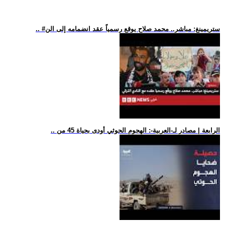
.. #ستريمينغ: مباشر.. محمد صلاح يوقع رسمياً عقد انضمامه إلى الن
.. الرابعة | مصادر لـ-العربية-: الهجوم الحوثي أودى بحياة 45 من