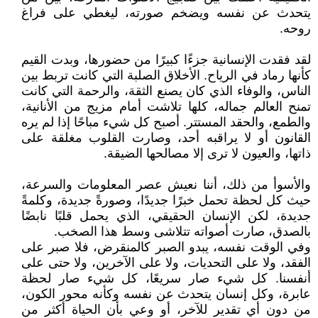
يتحدث عن نفسه ويضخم صورته، ليغطي على فراغ
روحه.
لقد فقدت الإنسانية جزءًا كبيرًا من حضورها، وبدت القيم
كأنها رماد في الرياح. الأخلاق الصلبة التي كانت تربط بين
الناس، والوفاء الذي كان يصنع الثقة، والرحمة التي كانت
تمنح العالم جماله، كلها تلاشت أمام مزيج من الأنانية،
والطمع، والحقد المستتر. أصبح كل شيء مباحًا إذا لم يره
القانون أو لا يراقبه أحد، وصارت القلوب مغلقة على
ذاتها، والعيون لا ترى إلا مصالحها الضيقة.
والأسوأ من ذلك، أننا نعيش عصر المعلومات والسرعة،
حيث كل لحظة تحمل خبرًا جديدًا، وصورةً جديدة، وكلمةً
جديدة، لكن الإنسان الحقيقي، الذي يحمل قلبًا نابضًا
بالصدق، صارت أصواته تتلاشى وسط هذا الصخب.
وفي الوقت نفسه، يبدو الصبر كالمنقرض، فلا صبر على
الفقد، ولا على التحديات، ولا على الآخرين، ولا حتى على
أنفسنا. كل شيء صار سريعًا، كل شيء صار لحظة
عابرة، وكل إنسان يتحدث عن نفسه وكأنه محور الكون،
من دون أي تقدير للآخر، أو وعي بأن الحياة أكثر من