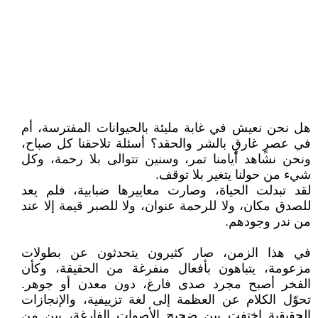
هل نحن نعيش في غابة مليئة بالحيوانات المفترسة، أم
في عصرٍ غارقٍ بالشر والحقد؟ أسئلة تلاحقنا كل صباح،
ونحن نشاهد أيامنا تمر، وسنين تتوالى بلا رحمة، وكل
شيء من حولنا يتغير بلا توقف.
لقد تبدلت الحياة، وصارت معاييرها ضبابية، فلم يعد
للصدق مكان، ولا للرحمة عنوان، ولا للصبر قيمة إلا عند
من ندر وجودهم.
في هذا الزمن، صار كثيرون يتحدثون عن بطولات
مزعومة، يتباهون بأفعال منفرغة من الحقيقة، وكأن
الفخر أصبح مجرد صدى فارغ، دون معدن أو جوهر.
تحوّل الكلام عن العظمة إلى لغة تزييفية، والإنجازات
الحقيقية اختفت بين ضجيج الأصوات الفارغة، بين من