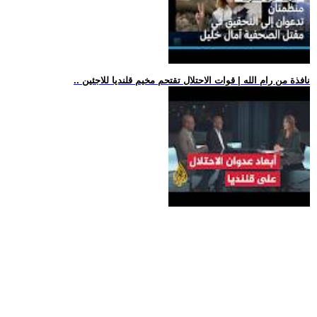
.. نافذة من رام الله | قوات الاحتلال تقتحم مخيم قلنديا للاجئين