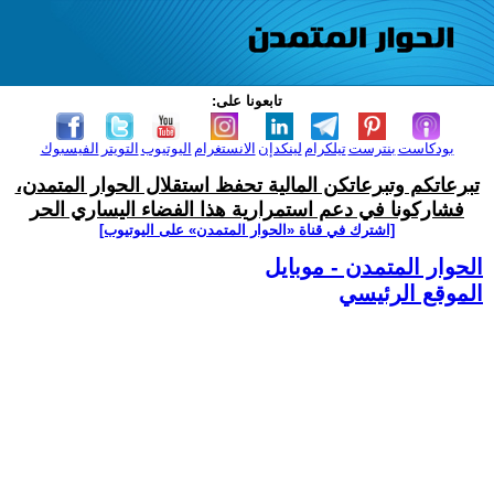
تابعونا على:
بودكاست
بنترست
تيلكرام
لينكدإن
الانستغرام
اليوتيوب
التويتر
الفيسبوك
تبرعاتكم وتبرعاتكن المالية تحفظ استقلال الحوار المتمدن،
فشاركونا في دعم استمرارية هذا الفضاء اليساري الحر
[اشترك في قناة ‫«الحوار المتمدن» على اليوتيوب]
الحوار المتمدن - موبايل
الموقع الرئيسي