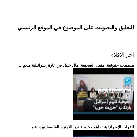
التعليق والتصويت على الموضوع في الموقع الرئيسي
اخر الافلام
.. منظمات حقوقية: مقتل الصحفية آمال خليل في غارة إسرائيلية متعم
.. القوات الإسرائيلية تداهم مخيم قلنديا للاجئين الفلسطينيين شما