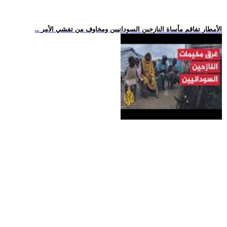
.. الأمطار تفاقم مأساة النازحين السودانيين ومخاوف من تفشي الأمر