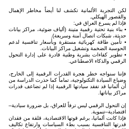
لكن التجربة الألمانية تكشف لنا أيضاً مخاطر الإهمال
والقصور الهيكلي.
فإذا لم يسرع العراق في:
• بناء بنية تحتية رقمية متينة (ألياف ضوئية، مراكز بيانات
حديثة، شبكات اتصال آمنة وسريعة).
• تأمين طاقة كهربائية مستقرة وبأسعار تنافسية لدعم
الحوسبة الضخمة وتشغيل مراكز البيانات.
• تطوير كفاءات بشرية وطنية قادرة على إدارة التحول
الرقمي والذكاء الاصطناعي.
فإننا سنواجه خطر هجرة القدرات الرقمية إلى الخارج،
وضياع السيادة التكنولوجية، تماماً كما حذرت الدراسة من
أن ألمانيا قد تفقد سيادتها الرقمية إذا لم تضاعف قدرات
مراكز بياناتها.
إن التحول الرقمي ليس ترفاً للعراق، بل ضرورة سيادية–
اقتصادية–تنموية.
فإذا كانت ألمانيا، برغم قوتها الاقتصادية، قلقة من فقدان
قدرتها التنافسية بسبب بطء السياسات وارتفاع تكاليف