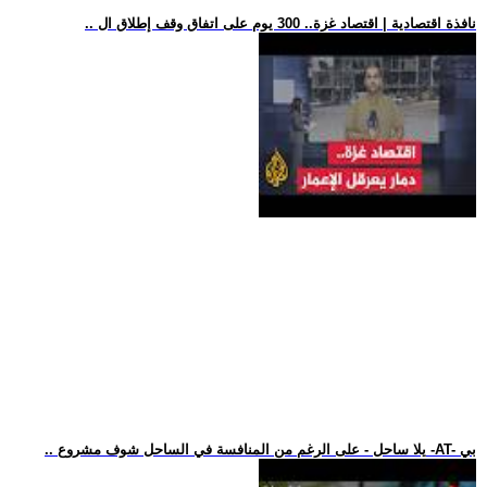
.. نافذة اقتصادية | اقتصاد غزة.. 300 يوم على اتفاق وقف إطلاق ال
.. يلا ساحل - على الرغم من المنافسة في الساحل شوف مشروع -AT- بي