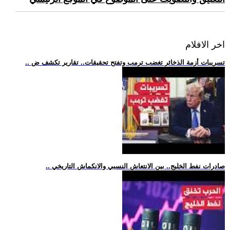
اخر الافلام
.. تسريبات أزمة الذخائر تغضب ترمب وتفتح تحقيقات.. تقارير تكشف ض
.. صادرات نفط الخليج.. بين الانتعاش النسبي والانكماش التاريخي