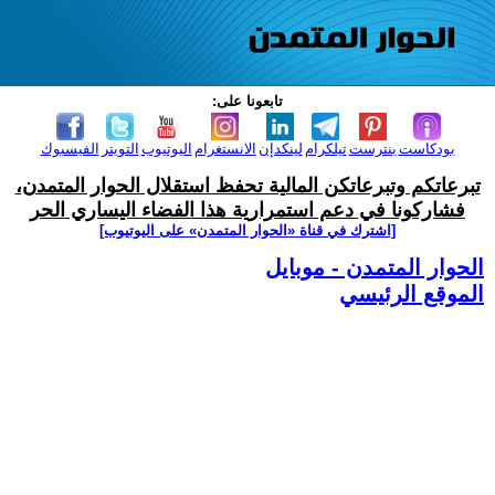
تابعونا على:
بودكاست
بنترست
تيلكرام
لينكدإن
الانستغرام
اليوتيوب
التويتر
الفيسبوك
تبرعاتكم وتبرعاتكن المالية تحفظ استقلال الحوار المتمدن،
فشاركونا في دعم استمرارية هذا الفضاء اليساري الحر
[اشترك في قناة ‫«الحوار المتمدن» على اليوتيوب]
الحوار المتمدن - موبايل
الموقع الرئيسي