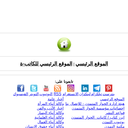
الموقع الرئيسي
الموقع الرئيسي للكاتب-ة
|
تابعونا على:
بنترست
تيلكرام
لينكدإن
الانستغرام
RSS
اليوتيوب
التويتر
الفيسبوك
الموقع الرئيسي
أخبار عامة
هيئة ادارة الحوار المتمدن - للإتصال بنا
وكالة أنباء المرأة
إحصائيات مؤسسة الحوار المتمدن
اخبار الأدب والفن
قواعد النشر
وكالة أنباء اليسار
ابرز كتاب / كاتبات الحوار المتمدن
وكالة أنباء العلمانية
يوتيوب التمدن
وكالة أنباء العمال
مكتبة التمدن
وكالة أنباء حقوق الإنسان