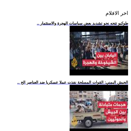
اخر الافلام
.. طوكيو تتجه نحو تشديد بعض سياسات الهجرة والاستثمار
.. الجيش اليمني: القوات المسلحة نفذت عملا عسكريا ضد العناصر الح