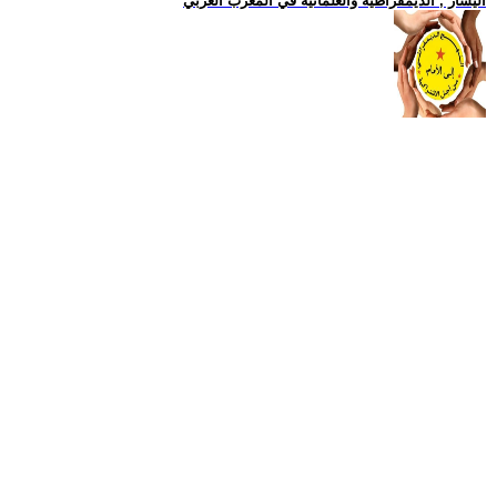
اليسار , الديمقراطية والعلمانية في المغرب العربي