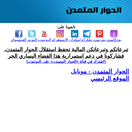
تابعونا على:
بودكاست
بنترست
تيلكرام
لينكدإن
الانستغرام
اليوتيوب
التويتر
الفيسبوك
تبرعاتكم وتبرعاتكن المالية تحفظ استقلال الحوار المتمدن،
فشاركونا في دعم استمرارية هذا الفضاء اليساري الحر
[اشترك في قناة ‫«الحوار المتمدن» على اليوتيوب]
الحوار المتمدن - موبايل
الموقع الرئيسي