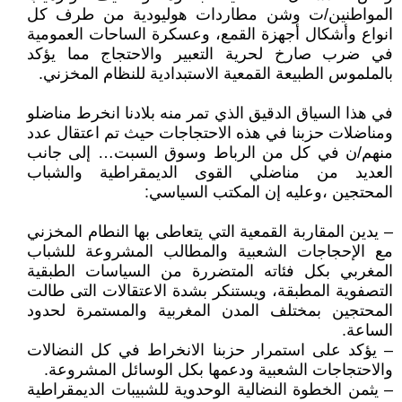
المواطنين/ت وشن مطاردات هوليودية من طرف كل
انواع وأشكال أجهزة القمع، وعسكرة الساحات العمومية
في ضرب صارخ لحرية التعبير والاحتجاج مما يؤكد
بالملموس الطبيعة القمعية الاستبدادية للنظام المخزني.
في هذا السياق الدقيق الذي تمر منه بلادنا انخرط مناضلو
ومناضلات حزبنا في هذه الاحتجاجات حيث تم اعتقال عدد
منهم/ن في كل من الرباط وسوق السبت… إلى جانب
العديد من مناضلي القوى الديمقراطية والشباب
المحتجين ،وعليه إن المكتب السياسي:
– يدين المقاربة القمعية التي يتعاطى بها النطام المخزني
مع الإحجاجات الشعبية والمطالب المشروعة للشباب
المغربي بكل فئاته المتضررة من السياسات الطبقية
التصفوية المطبقة، ويستنكر بشدة الاعتقالات التى طالت
المحتجين بمختلف المدن المغربية والمستمرة لحدود
الساعة.
– يؤكد على استمرار حزبنا الانخراط في كل النضالات
والاحتجاجات الشعبية ودعمها بكل الوسائل المشروعة.
– يثمن الخطوة النضالية الوحدوية للشبيبات الديمقراطية