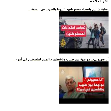
اخر الافلام
.. إصابة شابين باعتداء مستوطنين عليهما بالضرب في الضفة
.. -أنا صهيوني-.. مواجهة بين طبيب وناشطين داعمين لفلسطين في أمر