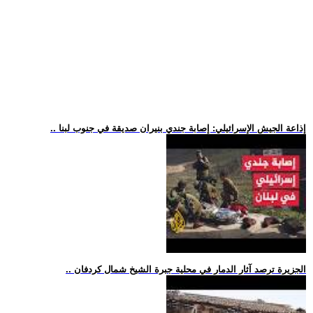
.. إذاعة الجيش الإسرائيلي: إصابة جندي بنيران صديقة في جنوب لبنا
.. الجزيرة ترصد آثار الدمار في محلية جبرة الشيخ شمال كردفان