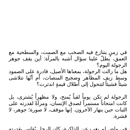
في زمنٍ يتنازع فيه الصخب مع الصمت، والسطحية مع
العمق، يطلّ علينا سؤال أشبه بالمرآة: أين يقف جوهر
الرجولة اليوم؟
هل ما زالت الرجولة، بمعناها الأصيل، قادرة على الصمود
وسط زيف المظاهر وضجيج المنصات، أم أنّها تتلاشى
شيئاً فشيئاً لتتحول إلى أطلال قيمةٍ اندثرت؟
الرجولة لم تكن يوماً لقباً يُمنح، ولا مظهراً يُشترى، بل
كانت امتحاناً مستمراً لصدق الإنسان، ومرآةً لقدرته على
الثبات حين ينهار الآخرون. إنها موقف، لا صورة؛ جوهر، لا
قشرة.
في ماضٍ لم يغب عن الذاكرة، كان الرجل يُقاس بقدرته