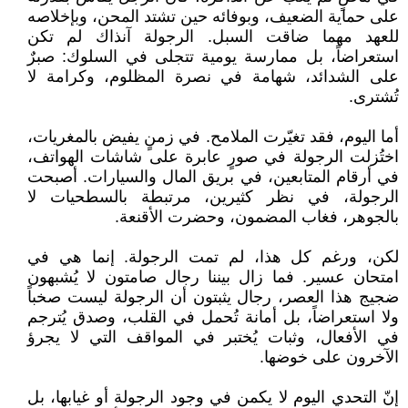
على حماية الضعيف، وبوفائه حين تشتد المحن، وبإخلاصه
للعهد مهما ضاقت السبل. الرجولة آنذاك لم تكن
استعراضاً، بل ممارسة يومية تتجلى في السلوك: صبرٌ
على الشدائد، شهامة في نصرة المظلوم، وكرامة لا
تُشترى.
أما اليوم، فقد تغيّرت الملامح. في زمنٍ يفيض بالمغريات،
اختُزلت الرجولة في صورٍ عابرة على شاشات الهواتف،
في أرقام المتابعين، في بريق المال والسيارات. أصبحت
الرجولة، في نظر كثيرين، مرتبطة بالسطحيات لا
بالجوهر، فغاب المضمون، وحضرت الأقنعة.
لكن، ورغم كل هذا، لم تمت الرجولة. إنما هي في
امتحان عسير. فما زال بيننا رجال صامتون لا يُشبهون
ضجيج هذا العصر، رجال يثبتون أن الرجولة ليست صخباً
ولا استعراضاً، بل أمانة تُحمل في القلب، وصدق يُترجم
في الأفعال، وثبات يُختبر في المواقف التي لا يجرؤ
الآخرون على خوضها.
إنّ التحدي اليوم لا يكمن في وجود الرجولة أو غيابها، بل