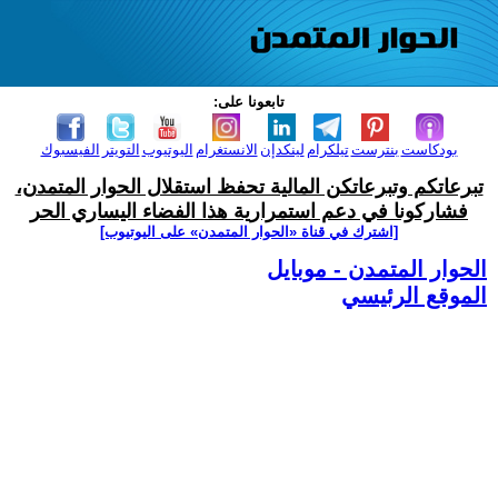
تابعونا على:
بودكاست
بنترست
تيلكرام
لينكدإن
الانستغرام
اليوتيوب
التويتر
الفيسبوك
تبرعاتكم وتبرعاتكن المالية تحفظ استقلال الحوار المتمدن،
فشاركونا في دعم استمرارية هذا الفضاء اليساري الحر
[اشترك في قناة ‫«الحوار المتمدن» على اليوتيوب]
الحوار المتمدن - موبايل
الموقع الرئيسي