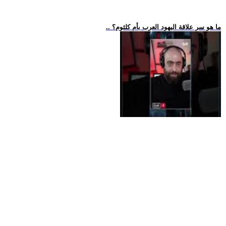
.. ما هو سر علاقة اليهود العرب بأم كلثوم؟