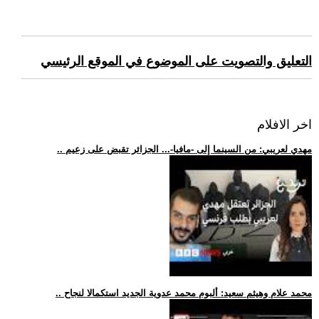
التعليق والتصويت على الموضوع في الموقع الرئيسي
اخر الافلام
.. مهدي لعريبي: من السينما إلى -مافيا-... الجزائر تقبض على زعيم
.. محمد علام وهيثم سعيد: ألبوم محمد عدوية الجديد استكمالا لنجاح