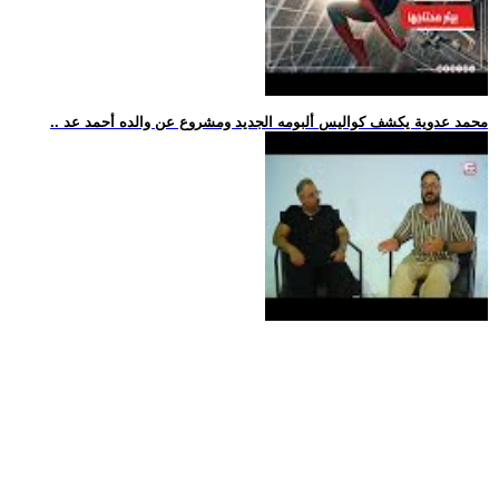
.. محمد عدوية يكشف كواليس ألبومه الجديد ومشروع عن والده أحمد عد